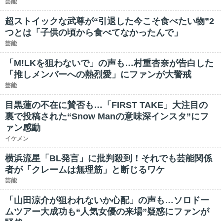
芸能
超ストイックな武尊が“引退した今こそ食べたい物”2
つとは「子供の頃から食べてなかったんで」
芸能
「M!LKを狙わないで」の声も…村重杏奈が告白した
「推しメンバーへの熱烈愛」にファンが大警戒
芸能
目黒蓮の不在に賛否も…「FIRST TAKE」大注目の
裏で投稿された“Snow Manの意味深インスタ”にフ
ァン感動
イケメン
横浜流星「BL発言」に批判殺到！それでも芸能関係
者が「クレームは無理筋」と断じるワケ
芸能
「山田涼介が狙われないか心配」の声も…ソロドー
ムツアー大成功も“人気女優の来場”疑惑にファンが