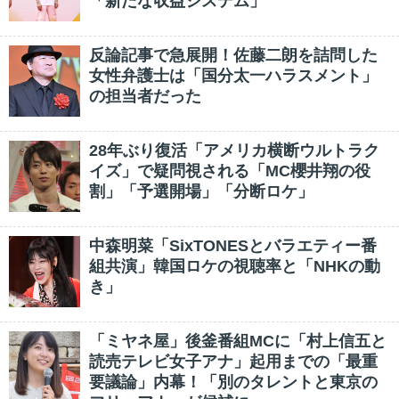
「新たな収益システム」
反論記事で急展開！佐藤二朗を詰問した
女性弁護士は「国分太一ハラスメント」
の担当者だった
28年ぶり復活「アメリカ横断ウルトラク
イズ」で疑問視される「MC櫻井翔の役
割」「予選開場」「分断ロケ」
中森明菜「SixTONESとバラエティー番
組共演」韓国ロケの視聴率と「NHKの動
き」
「ミヤネ屋」後釜番組MCに「村上信五と
読売テレビ女子アナ」起用までの「最重
要議論」内幕！「別のタレントと東京の