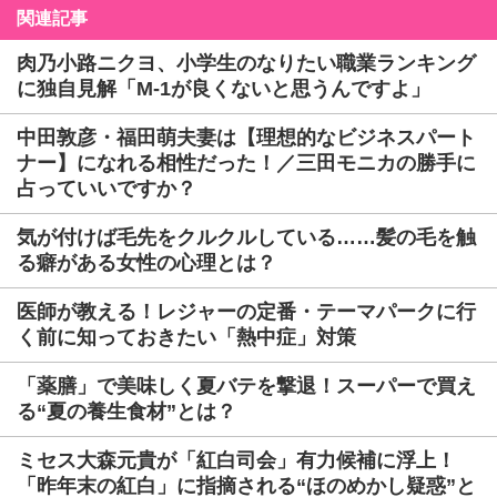
関連記事
肉乃小路ニクヨ、小学生のなりたい職業ランキング
に独自見解「M-1が良くないと思うんですよ」
中田敦彦・福田萌夫妻は【理想的なビジネスパート
ナー】になれる相性だった！／三田モニカの勝手に
占っていいですか？
気が付けば毛先をクルクルしている……髪の毛を触
る癖がある女性の心理とは？
医師が教える！レジャーの定番・テーマパークに行
く前に知っておきたい「熱中症」対策
「薬膳」で美味しく夏バテを撃退！スーパーで買え
る“夏の養生食材”とは？
ミセス大森元貴が「紅白司会」有力候補に浮上！
「昨年末の紅白」に指摘される“ほのめかし疑惑”と