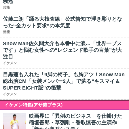
騒然
芸能
佐藤二朗「踊る大捜査線」公式告知で浮き彫りとな
った“全カット要求”の本気度
芸能
Snow Man佐久間大介も本番中に涙…「世界一ブス
です」と悩む女性への“レジェンド歌手の言葉”が大
注目
イケメン
目黒蓮も入れた「9脚の椅子」も胸アツ！Snow Man
総出演CM「女装メンバー2人」で蘇る“キスマイ＆
SUPER EIGHT版”の衝撃
イケメン
イケメン特集(アサ芸プラス)
映画界に「異例のビジネス」を仕掛けた
稲垣吾郎・草彅剛・香取慎吾の主演作