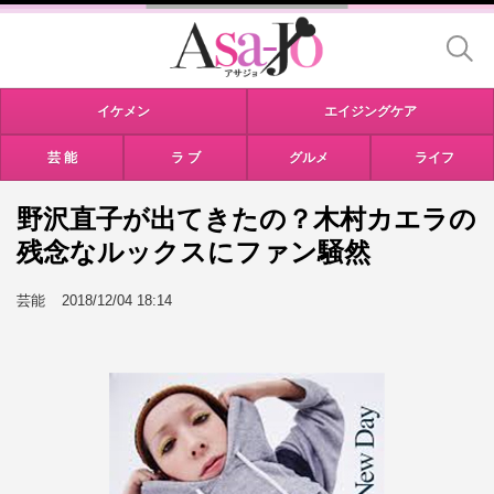
イケメン
エイジングケア
芸 能
ラ ブ
グルメ
ライフ
野沢直子が出てきたの？木村カエラの
残念なルックスにファン騒然
芸能
2018/12/04 18:14