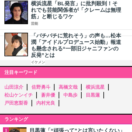
横浜流星「BL発言」に批判殺到！そ
れでも芸能関係者が「クレームは無理
筋」と断じるワケ
芸能
「バチバチに荒れそう」の声も…松本
潤「アイドルプロデュース始動」報道
も懸念される“一部旧ジャニファンの
反発”とは
イケメン
注目キーワード
山田涼介
佐野勇斗
高橋文哉
横浜流星
松山ケンイチ
蒼井優
中島歩
目黒蓮
戸田恵梨香
内村光良
ランキング
目黒蓮「“頑張って”とは言いたくない」
1