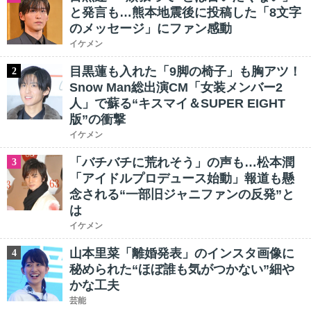
と発言も…熊本地震後に投稿した「8文字
のメッセージ」にファン感動
イケメン
目黒蓮も入れた「9脚の椅子」も胸アツ！
2
Snow Man総出演CM「女装メンバー2
人」で蘇る“キスマイ＆SUPER EIGHT
版”の衝撃
イケメン
「バチバチに荒れそう」の声も…松本潤
3
「アイドルプロデュース始動」報道も懸
念される“一部旧ジャニファンの反発”と
は
イケメン
山本里菜「離婚発表」のインスタ画像に
4
秘められた“ほぼ誰も気がつかない”細や
かな工夫
芸能