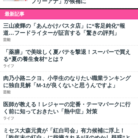
フリーアナ」が候補に
最新記事
三山凌輝の「あんかけパスタ店」に“客足鈍化”報
道…フードライターが証言する「驚きの評判」
芸能
「薬膳」で美味しく夏バテを撃退！スーパーで買え
る“夏の養生食材”とは？
ライフ
肉乃小路ニクヨ、小学生のなりたい職業ランキング
に独自見解「M-1が良くないと思うんですよ」
芸能
医師が教える！レジャーの定番・テーマパークに行
く前に知っておきたい「熱中症」対策
ライフ
ミセス大森元貴が「紅白司会」有力候補に浮上！
「昨年末の紅白」に指摘される“ほのめかし疑惑”と