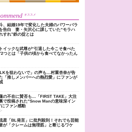
commend
オススメ
斗、結婚19年で変化した夫婦のパワーバラ
を告白 妻・矢沢心に課していた“モラハ
れすれ”鉄の掟とは
トイックな武尊が“引退した今こそ食べた
”2つとは「子供の頃から食べてなかったん
!LKを狙わないで」の声も…村重杏奈が告
た「推しメンバーへの熱烈愛」にファンが
戒
蓮の不在に賛否も…「FIRST TAKE」大注
裏で投稿された“Snow Manの意味深イン
”にファン感動
ン
流星「BL発言」に批判殺到！それでも芸能
者が「クレームは無理筋」と断じるワケ