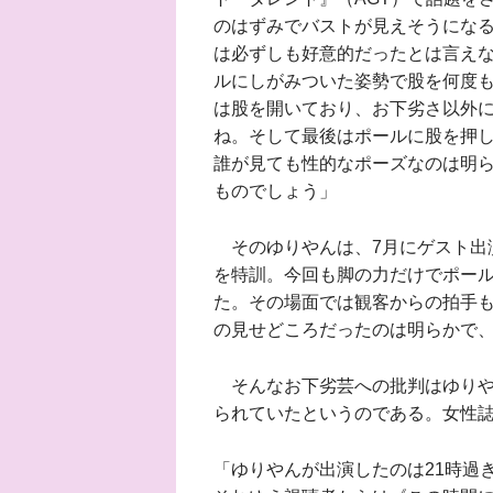
のはずみでバストが見えそうにな
は必ずしも好意的だったとは言え
ルにしがみついた姿勢で股を何度も
は股を開いており、お下劣さ以外
ね。そして最後はポールに股を押
誰が見ても性的なポーズなのは明
ものでしょう」
そのゆりやんは、7月にゲスト出
を特訓。今回も脚の力だけでポー
た。その場面では観客からの拍手
の見せどころだったのは明らかで
そんなお下劣芸への批判はゆりや
られていたというのである。女性
「ゆりやんが出演したのは21時過