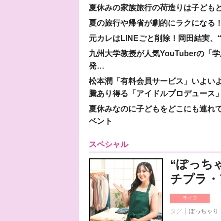
夏休みの家族旅行の荷造りは子ども
夏の旅行や帰省が劇的にラクになる！
元カレはLINEごと削除！岡田結実
九州大学教授が人気YouTuberの
発…
松本潤「有料会員サービス」いよいよオープ
騰あり得る「アイドルプロデュース
夏休みなのに子どもをどこにも連れ
ベント
スペシャル
“ぽっち
チプラ・
ライフ
タグ
ぽっちゃり