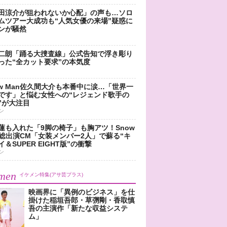
田涼介が狙われないか心配」の声も…ソロ
ムツアー大成功も“人気女優の来場”疑惑に
ンが騒然
二朗「踊る大捜査線」公式告知で浮き彫り
った“全カット要求”の本気度
ow Man佐久間大介も本番中に涙…「世界一
です」と悩む女性への“レジェンド歌手の
”が大注目
ン
蓮も入れた「9脚の椅子」も胸アツ！Snow
n総出演CM「女装メンバー2人」で蘇る“キ
＆SUPER EIGHT版”の衝撃
ン
men
イケメン特集(アサ芸プラス)
映画界に「異例のビジネス」を仕
掛けた稲垣吾郎・草彅剛・香取慎
吾の主演作「新たな収益システ
ム」