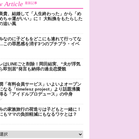
 Article
最新記事
美貴、結婚して「人生終わった」から「め
めちゃ運がいい」に！ 大転換をもたらした
の追い風
みなのに子どもをどこにも連れて行ってな
…この罪悪感を消す3つのプチプラ・イベ
レはLINEごと削除！岡田結実、“夫が浮気
ら即別居”発言も納得の過去恋愛観
潤「有料会員サービス」いよいよオープン
なる「timelesz project」より話題沸騰
得る「アイドルプロデュース」の中身
ン
みの家族旅行の荷造りは子どもと一緒に！
にもママの負担軽減にもなるワケとは？