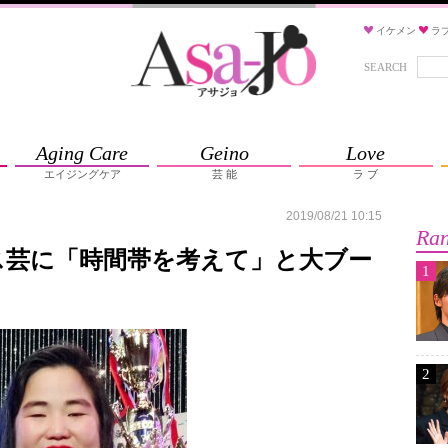
イケメン
ラ
SEARCH
Aging Care
Geino
Love
エイジングケア
芸 能
ラ ブ
2019/08/21 10:15
Ran
ス芸に「時間帯を考えて」と大ブー
1
2