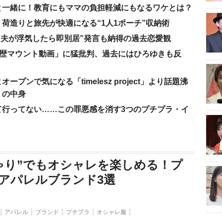
と一緒に！教育にもママの負担軽減にもなるワケとは？
荷造りと旅先が快適になる“1人1ポーチ”収納術
、“夫が浮気したら即別居”発言も納得の過去恋愛観
「学歴マウント動画」に猛批判、過去にはひろゆきも反
ンで気になる「timelesz project」より話題沸
」の中身
て行ってない……この罪悪感を消す3つのプチプラ・イ
ゃり”でもオシャレを楽しめる！プ
アパレルブランド3選
アパレル
ブランド
プチプラ
オシャレ服