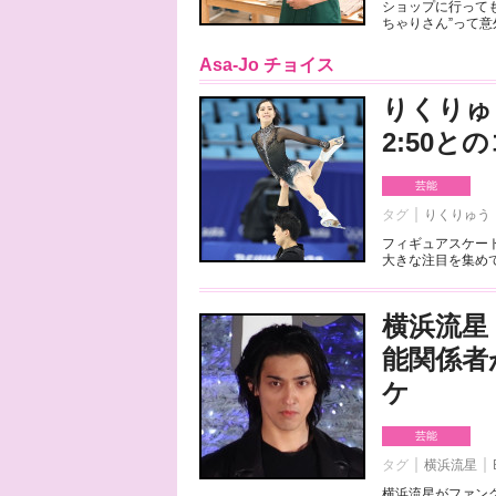
ショップに行っても
ちゃりさん”って意
Asa-Jo チョイス
りくりゅ
2:50
芸能
タグ
りくりゅう
フィギュアスケート
大きな注目を集めて
横浜流星
能関係者
ケ
芸能
タグ
横浜流星
横浜流星がファンク