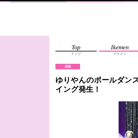
Top
Ikemen
トップ
イケメン
芸能
ゆりやんのポールダン
イング発生！