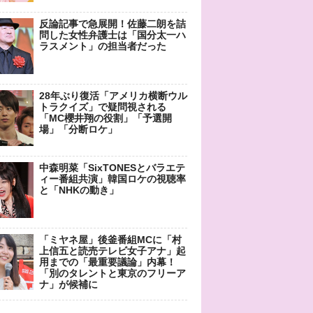
反論記事で急展開！佐藤二朗を詰
問した女性弁護士は「国分太一ハ
ラスメント」の担当者だった
28年ぶり復活「アメリカ横断ウル
トラクイズ」で疑問視される
「MC櫻井翔の役割」「予選開
場」「分断ロケ」
中森明菜「SixTONESとバラエテ
ィー番組共演」韓国ロケの視聴率
と「NHKの動き」
「ミヤネ屋」後釜番組MCに「村
上信五と読売テレビ女子アナ」起
用までの「最重要議論」内幕！
「別のタレントと東京のフリーア
ナ」が候補に