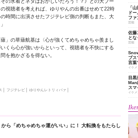
にその水着とネタはおかしいだろう！？》との大ブー
「山
の視聴者を考えれば、ゆりやんの出番はせめて22時
ドー
めの時間に出演させたフジテレビ側の判断もまた、大
ファ
芸能
う」
佐藤
とな
薙」の草薙航基は〈心が強くてめちゃめちゃ羨まし
芸能
がいくら心が強いからといって、視聴者を不快にする
Sn
疑問を抱かざるを得ない。
ブス
言葉
イケメ
目黒
Ma
スマイ
ス
フジテレビ
ゆりやんレトリィバァ
イケメ
Ike
から「めちゃめちゃ運がいい」に！ 大転換をもたらし