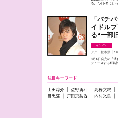
る。7月下旬に行わ
「バチバ
イドルプ
る“一部
イケメン
タグ
松本潤
Sn
8月4日発売の「
デュースする可能性
注目キーワード
山田涼介
佐野勇斗
高橋文哉
目黒蓮
戸田恵梨香
内村光良