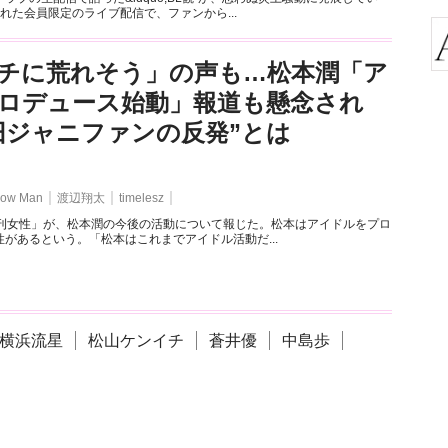
れた会員限定のライブ配信で、ファンから...
チに荒れそう」の声も…松本潤「ア
ロデュース始動」報道も懸念され
旧ジャニファンの反発”とは
ow Man
渡辺翔太
timelesz
週刊女性」が、松本潤の今後の活動について報じた。松本はアイドルをプロ
があるという。「松本はこれまでアイドル活動だ...
横浜流星
松山ケンイチ
蒼井優
中島歩