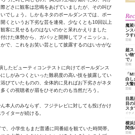
る際どさに観客は悲鳴をあげていましたが、その叫び
ないでしょう。しかもネタのポールダンスでは、ポー
Re
開くというお下劣な芸を連発。少なくとも10回以上
魔裟
に観客に見せるものはないのかと呆れかえりました
ンス
ラす
し付けた体勢から、ガバッと開脚してフィニッシュ。
芸能
らかで、これをお笑い芸として披露するのはいかがな
超ス
い物
で」
芸能
演したビューティコンテストに向けてポールダンス
「M
ルにしがみつくといった難易度の高い技を披露してい
白し
も浴びていたものの、全体的に見ればお下劣さがネタ
大警
芸能
、多くの視聴者が眉をひそめたのも当然だろう。
目黒
目の
ん本人のみならず、フジテレビに対しても投げかけ
スタ
誌ライターが続ける。
イケメ
横浜
関係
ぎで、小学生もまだ普通に同番組を観ていた時間帯。
芸能