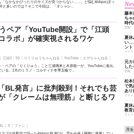
「なかなかぴったりのサイズが見つからない……」と悩む&ldquo;ぽっ
New
外と多いのでは？そこで今回は、「オシャレ...
藤本
ちゃ
時代
うペア「YouTube開設」で「江頭
芸能
とのコラボ」が確実視されるワケ
夏休
い…
ント
ライフ
江頭2：50
りくりゅうちゃんねる
YouTube
エガちゃんねる
元カ
・ペアの「りくりゅう」こと三浦璃来と木原龍一が、YouTubeに進出。
した
いる。2月のミラノ・コルティナ冬季五輪で...
芸能
松本
で気に
「BL発言」に批判殺到！それでも芸
あり
が「クレームは無理筋」と断じるワ
イケメ
夏休
教育
ライフ
BL
X
ファン
ラブの生配信で語った&ldquo;BL観”が、思わぬ炎上騒動に発展してい