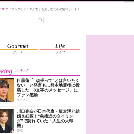
ブ
エイジングケア！大人女子を楽しむための情報サイト！
Gourmet
Life
グルメ
ライフ
king
ランキング
目黒蓮「“頑張って”とは言いたく
ない」と発言も…熊本地震後に投
稿した「8文字のメッセージ」に
ファン感動
イケメン
川口春奈が日本代表・板倉滉と結
婚＆妊娠！“急接近のタイミン
グ”で訪れていた「人生の大転
機」
芸能