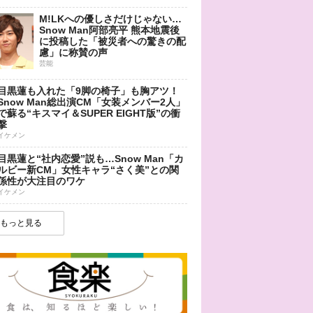
M!LKへの優しさだけじゃない…
Snow Man阿部亮平 熊本地震後
に投稿した「被災者への驚きの配
慮」に称賛の声
芸能
目黒蓮も入れた「9脚の椅子」も胸アツ！
Snow Man総出演CM「女装メンバー2人」
で蘇る“キスマイ＆SUPER EIGHT版”の衝
撃
イケメン
目黒蓮と“社内恋愛”説も…Snow Man「カ
ルビー新CM」女性キャラ“さく美”との関
係性が大注目のワケ
イケメン
もっと見る