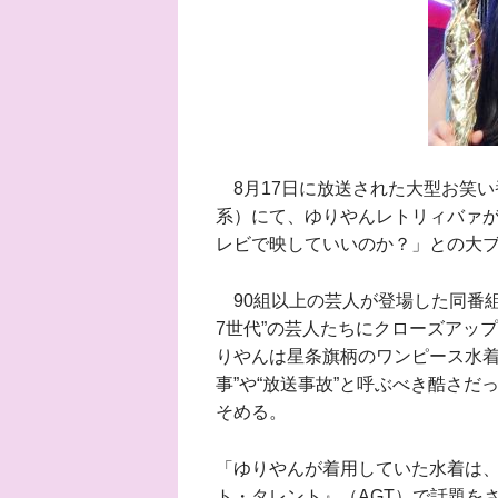
8月17日に放送された大型お笑い番
系）にて、ゆりやんレトリィバァ
レビで映していいのか？」との大
90組以上の芸人が登場した同番組
7世代”の芸人たちにクローズアッ
りやんは星条旗柄のワンピース水着
事”や“放送事故”と呼ぶべき酷さ
そめる。
「ゆりやんが着用していた水着は、
ト・タレント』（AGT）で話題を