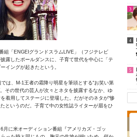
3
4
組「ENGEIグランドスラムLIVE」（フジテレビ
が披露したポールダンスに、子育て世代を中心に「テ
ブーイングが起きたという。
5
では、M-1王者の霜降り明星を筆頭とする“お笑い第
プ。その世代の芸人が次々とネタを披露するなか、ゆ
を着用してステージに登場した。だがそのネタが“惨
だったというのだ。子育て中の女性誌ライターが眉をひ
6月に米オーディション番組『アメリカズ・ゴッ
さらった時と同じもの。胸元の生地が細いため、何か