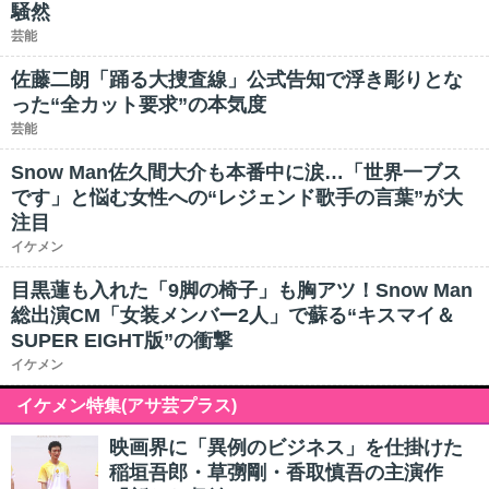
騒然
芸能
佐藤二朗「踊る大捜査線」公式告知で浮き彫りとな
った“全カット要求”の本気度
芸能
Snow Man佐久間大介も本番中に涙…「世界一ブス
です」と悩む女性への“レジェンド歌手の言葉”が大
注目
イケメン
目黒蓮も入れた「9脚の椅子」も胸アツ！Snow Man
総出演CM「女装メンバー2人」で蘇る“キスマイ＆
SUPER EIGHT版”の衝撃
イケメン
イケメン特集(アサ芸プラス)
映画界に「異例のビジネス」を仕掛けた
稲垣吾郎・草彅剛・香取慎吾の主演作