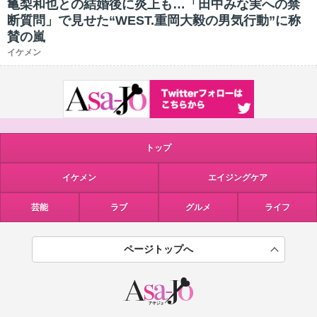
亀梨和也との結婚後に炎上も…「田中みな実への禁
断質問」で見せた“WEST.重岡大毅の男気行動”に称
賛の嵐
イケメン
トップ
イケメン
エイジングケア
芸能
ラブ
グルメ
ライフ
ページトップへ