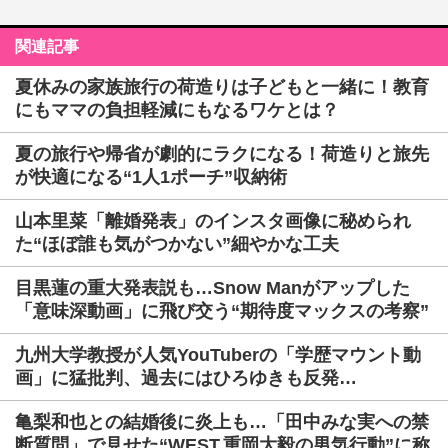
関連記事
夏休みの家族旅行の荷造りは子どもと一緒に！教育
にもママの負担軽減にもなるワケとは？
夏の旅行や帰省が劇的にラクになる！荷造りと旅先
が快適になる“1人1ポーチ”収納術
山本里菜「離婚発表」のインスタ画像に秘められ
た“ほぼ誰も気がつかない”細やかな工夫
目黒蓮の重大発表説も…Snow Manがアップした
「意味深動画」に飛び交う“期待度マックスの考察”
九州大学教授が人気YouTuberの「学歴マウント動
画」に猛批判、過去にはひろゆきも反発…
亀梨和也との結婚後に炎上も…「田中みな実への禁
断質問」で見せた“WEST.重岡大毅の男気行動”に称