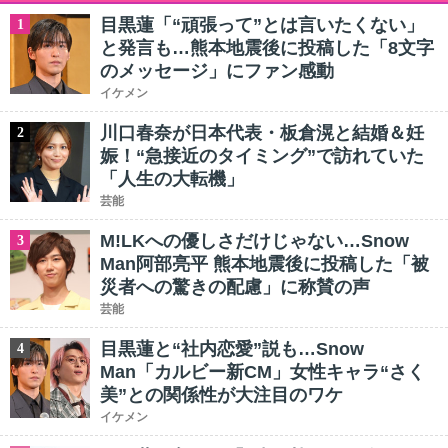
目黒蓮「“頑張って”とは言いたくない」
1
と発言も…熊本地震後に投稿した「8文字
のメッセージ」にファン感動
イケメン
川口春奈が日本代表・板倉滉と結婚＆妊
2
娠！“急接近のタイミング”で訪れていた
「人生の大転機」
芸能
M!LKへの優しさだけじゃない…Snow
3
Man阿部亮平 熊本地震後に投稿した「被
災者への驚きの配慮」に称賛の声
芸能
目黒蓮と“社内恋愛”説も…Snow
4
Man「カルビー新CM」女性キャラ“さく
美”との関係性が大注目のワケ
イケメン