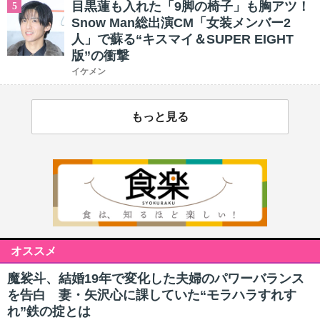
目黒蓮も入れた「9脚の椅子」も胸アツ！
5
Snow Man総出演CM「女装メンバー2
人」で蘇る“キスマイ＆SUPER EIGHT
版”の衝撃
イケメン
もっと見る
オススメ
魔裟斗、結婚19年で変化した夫婦のパワーバランス
を告白 妻・矢沢心に課していた“モラハラすれす
れ”鉄の掟とは