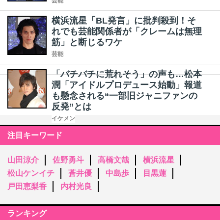
芸能
横浜流星「BL発言」に批判殺到！そ
れでも芸能関係者が「クレームは無理
筋」と断じるワケ
芸能
「バチバチに荒れそう」の声も…松本
潤「アイドルプロデュース始動」報道
も懸念される“一部旧ジャニファンの
反発”とは
イケメン
注目キーワード
山田涼介
佐野勇斗
高橋文哉
横浜流星
松山ケンイチ
蒼井優
中島歩
目黒蓮
戸田恵梨香
内村光良
ランキング