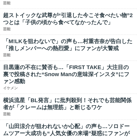
芸能
超ストイックな武尊が“引退した今こそ食べたい物”2
つとは「子供の頃から食べてなかったんで」
芸能
「M!LKを狙わないで」の声も…村重杏奈が告白した
「推しメンバーへの熱烈愛」にファンが大警戒
芸能
目黒蓮の不在に賛否も…「FIRST TAKE」大注目の
裏で投稿された“Snow Manの意味深インスタ”にフ
ァン感動
イケメン
横浜流星「BL発言」に批判殺到！それでも芸能関係
者が「クレームは無理筋」と断じるワケ
芸能
「山田涼介が狙われないか心配」の声も…ソロドー
ムツアー大成功も“人気女優の来場”疑惑にファンが