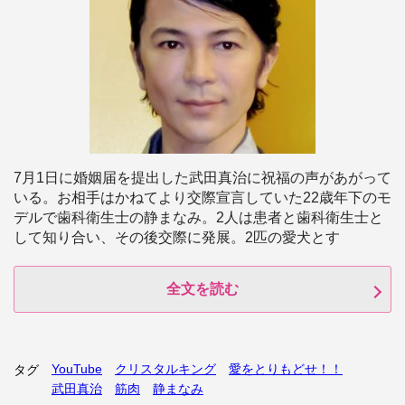
7月1日に婚姻届を提出した武田真治に祝福の声があがって
いる。お相手はかねてより交際宣言していた22歳年下のモ
デルで歯科衛生士の静まなみ。2人は患者と歯科衛生士と
して知り合い、その後交際に発展。2匹の愛犬とす
全文を読む
YouTube
クリスタルキング
愛をとりもどせ！！
タグ
武田真治
筋肉
静まなみ