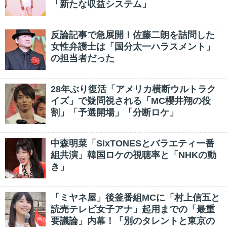
「新たな収益システム」
反論記事で急展開！佐藤二朗を詰問した
女性弁護士は「国分太一ハラスメント」
の担当者だった
28年ぶり復活「アメリカ横断ウルトラク
イズ」で疑問視される「MC櫻井翔の役
割」「予選開場」「分断ロケ」
中森明菜「SixTONESとバラエティー番
組共演」韓国ロケの視聴率と「NHKの動
き」
「ミヤネ屋」後釜番組MCに「村上信五と
読売テレビ女子アナ」起用までの「最重
要議論」内幕！「別のタレントと東京の