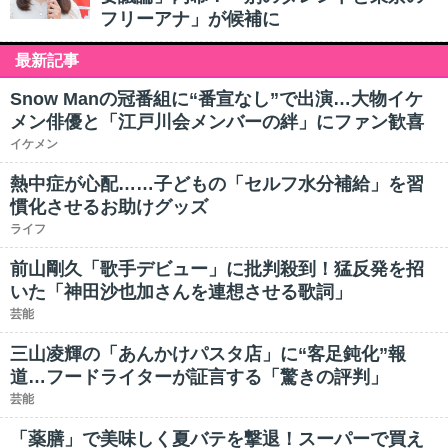
フリーアナ」が候補に
最新記事
Snow Manの冠番組に“番宣なし”で出演…大物イケ
メン俳優と「江戸川会メンバーの絆」にファン歓喜
イケメン
熱中症が心配……子どもの「セルフ水分補給」を習
慣化させるお助けグッズ
ライフ
前山剛久「歌手デビュー」に批判殺到！猛反発を招
いた「神田沙也加さんを連想させる歌詞」
芸能
三山凌輝の「あんかけパスタ店」に“客足鈍化”報
道…フードライターが証言する「驚きの評判」
芸能
「薬膳」で美味しく夏バテを撃退！スーパーで買え