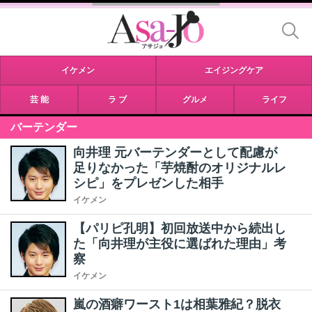
イケメン
エイジングケア
芸 能
ラ ブ
グルメ
ライフ
バーテンダー
向井理 元バーテンダーとして配慮が
足りなかった「芋焼酎のオリジナルレ
シピ」をプレゼンした相手
イケメン
【パリピ孔明】初回放送中から続出し
た「向井理が主役に選ばれた理由」考
察
イケメン
嵐の酒癖ワースト1は相葉雅紀？脱衣