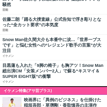
騒然
芸能
佐藤二朗「踊る大捜査線」公式告知で浮き彫りとな
った“全カット要求”の本気度
芸能
Snow Man佐久間大介も本番中に涙…「世界一ブス
です」と悩む女性への“レジェンド歌手の言葉”が大
注目
イケメン
目黒蓮も入れた「9脚の椅子」も胸アツ！Snow Man
総出演CM「女装メンバー2人」で蘇る“キスマイ＆
SUPER EIGHT版”の衝撃
イケメン
イケメン特集(アサ芸プラス)
映画界に「異例のビジネス」を仕掛けた
稲垣吾郎・草彅剛・香取慎吾の主演作