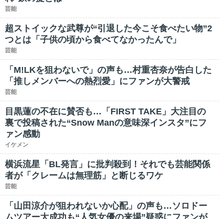
芸能
超ストイックな武尊が“引退した今こそ食べたい物”2
つとは「子供の頃から食べてなかったんで」
芸能
「M!LKを狙わないで」の声も…村重杏奈が告白した
「推しメンバーへの熱烈愛」にファンが大警戒
芸能
目黒蓮の不在に賛否も…「FIRST TAKE」大注目の
裏で投稿された“Snow Manの意味深インスタ”にフ
ァン感動
イケメン
横浜流星「BL発言」に批判殺到！それでも芸能関係
者が「クレームは無理筋」と断じるワケ
芸能
「山田涼介が狙われないか心配」の声も…ソロドー
ムツアー大成功も“人気女優の来場”疑惑にファンが