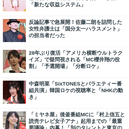
「新たな収益システム」
反論記事で急展開！佐藤二朗を詰問した
女性弁護士は「国分太一ハラスメント」
の担当者だった
28年ぶり復活「アメリカ横断ウルトラク
イズ」で疑問視される「MC櫻井翔の役
割」「予選開場」「分断ロケ」
中森明菜「SixTONESとバラエティー番
組共演」韓国ロケの視聴率と「NHKの動
き」
「ミヤネ屋」後釜番組MCに「村上信五と
読売テレビ女子アナ」起用までの「最重
要議論」内幕！「別のタレントと東京の