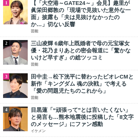
【「大空港～GATE24～」会見】趣里が
1
眞栄田郷敦の「現場で見抜いた意外な一
面」披露も「夫は見抜けなかったの
か…」切ない反響
芸能
三山凌輝 6歳年上既婚者で母の元宝塚女
2
優・花乃まりあとの密会報道に「驚かな
いけど早すぎ」の総ツッコミ
芸能
田中圭→松下洸平に替わったビオレCMと
3
新作「キングダム 魂の決戦」で考える
「愛の問題児たちのこれから」
芸能
目黒蓮「“頑張って”とは言いたくない」
4
と発言も…熊本地震後に投稿した「8文字
のメッセージ」にファン感動
イケメン