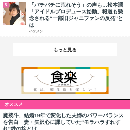
「バチバチに荒れそう」の声も…松本潤
5
「アイドルプロデュース始動」報道も懸
念される“一部旧ジャニファンの反発”と
は
イケメン
もっと見る
オススメ
魔裟斗、結婚19年で変化した夫婦のパワーバランス
を告白 妻・矢沢心に課していた“モラハラすれす
れ”鉄の掟とは