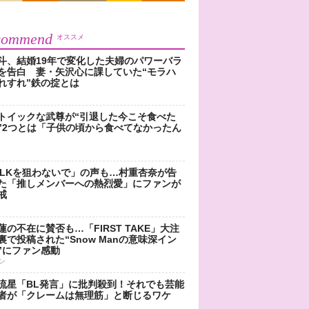
commend
オススメ
斗、結婚19年で変化した夫婦のパワーバラ
を告白 妻・矢沢心に課していた“モラハ
れすれ”鉄の掟とは
トイックな武尊が“引退した今こそ食べた
”2つとは「子供の頃から食べてなかったん
!LKを狙わないで」の声も…村重杏奈が告
た「推しメンバーへの熱烈愛」にファンが
戒
蓮の不在に賛否も…「FIRST TAKE」大注
裏で投稿された“Snow Manの意味深イン
”にファン感動
ン
流星「BL発言」に批判殺到！それでも芸能
者が「クレームは無理筋」と断じるワケ