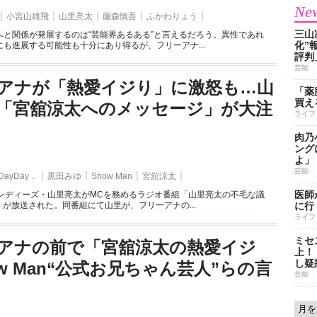
New
小宮山雄飛
山里亮太
藤森慎吾
ふかわりょう
三山
へと関係が発展するのは“芸能界あるある”と言えるだろう。異性であれ
化”
も進展する可能性も十分にあり得るが、フリーアナ...
評判
芸能
アナが「熱愛イジり」に激怒も…山
「薬
買え
「宮舘涼太へのメッセージ」が大注
ライフ
肉乃
ング
よ」
芸能
DayDay．
黒田みゆ
Snow Man
宮舘涼太
医師
ャンディーズ・山里亮太がMCを務めるラジオ番組「山里亮太の不毛な議
）が放送された。同番組にて山里が、フリーアナの...
に行
ライフ
ミセ
アナの前で「宮舘涼太の熱愛イジ
上！
し疑
w Man“公式お兄ちゃん芸人”らの言
芸能