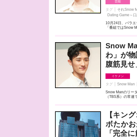
芸能
タグ
それSnow
Dating Gam
10月24日、バラ
「番組ではSnow M
Snow
わ」が物
腹筋見せ
イケメン
タグ
Snow Man
Snow Manの
（TBS系）の常連
【キング
ボたかお
「完全に