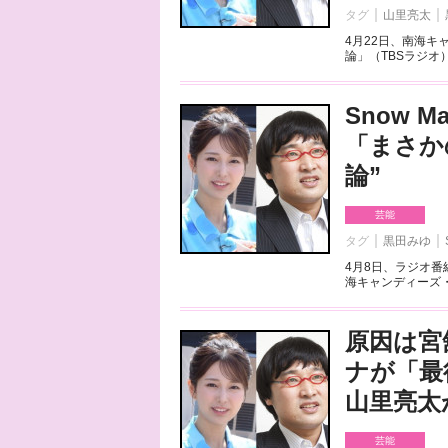
タグ
山里亮太
4月22日、南海
論」（TBSラジオ
Snow
「まさか
論”
芸能
タグ
黒田みゆ
4月8日、ラジオ番
海キャンディーズ・山
原因は宮
ナが「最
山里亮太
芸能