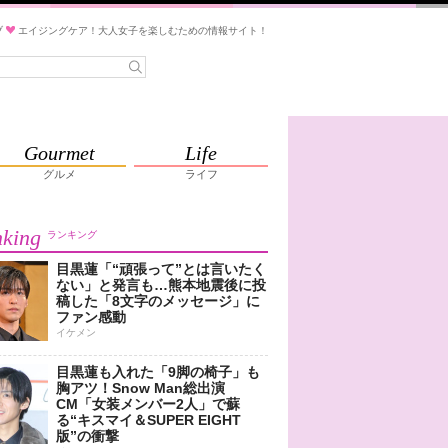
ブ
エイジングケア！大人女子を楽しむための情報サイト！
Gourmet
Life
グルメ
ライフ
king
ランキング
目黒蓮「“頑張って”とは言いたく
ない」と発言も…熊本地震後に投
稿した「8文字のメッセージ」に
ファン感動
イケメン
目黒蓮も入れた「9脚の椅子」も
胸アツ！Snow Man総出演
CM「女装メンバー2人」で蘇
る“キスマイ＆SUPER EIGHT
版”の衝撃