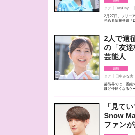
芸能
タグ
DayDay．
2月27日、フリ
務める情報番組「Da
2人で遠
の「友達
芸能人
芸能
タグ
田中みな実
芸能界では、番組
ほど仲良くなるケー
「見てい
Snow 
ファンが