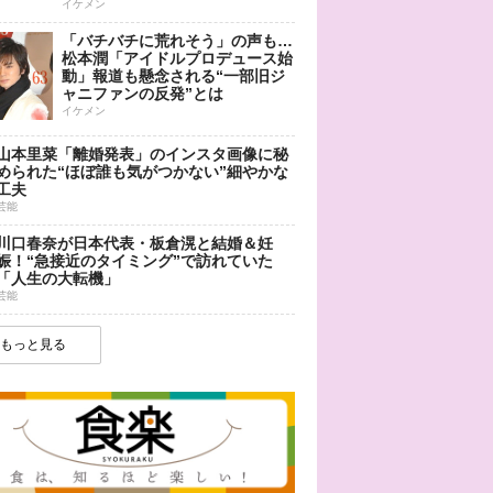
イケメン
「バチバチに荒れそう」の声も…
松本潤「アイドルプロデュース始
動」報道も懸念される“一部旧ジ
ャニファンの反発”とは
イケメン
山本里菜「離婚発表」のインスタ画像に秘
められた“ほぼ誰も気がつかない”細やかな
工夫
芸能
川口春奈が日本代表・板倉滉と結婚＆妊
娠！“急接近のタイミング”で訪れていた
「人生の大転機」
芸能
もっと見る