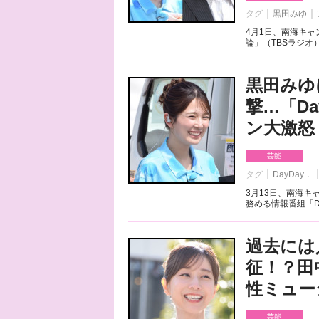
タグ
黒田みゆ
4月1日、南海キ
論」（TBSラジオ
黒田みゆ
撃…「D
ン大激怒
芸能
タグ
DayDay．
3月13日、南海
務める情報番組「Da
過去には
征！？田
性ミュー
芸能