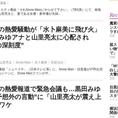
議論
ラエティ番組「それSnow Manにやらせて下さい」（TBS系）にて、南海
Re
里亮太と、妻である女優・蒼井優が夫婦...
魔裟
ンス
の熱愛騒動が「水卜麻美に飛び火」
ラす
みゆアナと山里亮太に心配され
芸能
の深刻度”
超ス
い物
で」
芸能
山里亮太
Snow Man
水卜麻美
宮舘涼太
「M
番組「シューイチ」（日本テレビ系）に、Snow Man・目黒蓮がVTR出演
白し
ーンに、Snow Manファンがザ...
大警
芸能
目黒
の熱愛報道で緊急会議も…黒田みゆ
目の
予想外の言動”に「山里亮太が震え上
スタ
イケメ
ワケ
横浜
関係
芸能