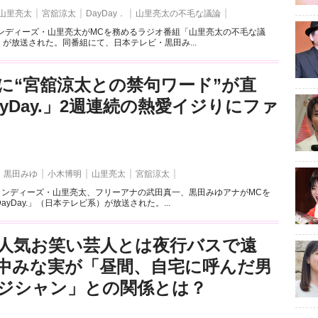
山里亮太
宮舘涼太
DayDay．
山里亮太の不毛な議論
ャンディーズ・山里亮太がMCを務めるラジオ番組「山里亮太の不毛な議
）が放送された。同番組にて、日本テレビ・黒田み...
に“宮舘涼太との禁句ワード”が直
ayDay.」2週連続の熱愛イジりにファ
黒田みゆ
小木博明
山里亮太
宮舘涼太
キャンディーズ・山里亮太、フリーアナの武田真一、黒田みゆアナがMCを
yDay.」（日本テレビ系）が放送された。...
人気お笑い芸人とは夜行バスで遠
中みな実が「昼間、自宅に呼んだ男
ジシャン」との関係とは？