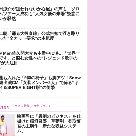
田涼介が狙われないか心配」の声も…ソロ
ムツアー大成功も“人気女優の来場”疑惑に
ンが騒然
二朗「踊る大捜査線」公式告知で浮き彫り
った“全カット要求”の本気度
ow Man佐久間大介も本番中に涙…「世界一
です」と悩む女性への“レジェンド歌手の
”が大注目
ン
蓮も入れた「9脚の椅子」も胸アツ！Snow
n総出演CM「女装メンバー2人」で蘇る“キ
＆SUPER EIGHT版”の衝撃
ン
men
イケメン特集(アサ芸プラス)
映画界に「異例のビジネス」を仕
掛けた稲垣吾郎・草彅剛・香取慎
吾の主演作「新たな収益システ
ム」