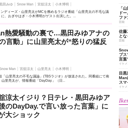
黒田みゆ
Snow Man
宮舘涼太
小木博明
「山
キャンディーズ・山里亮太がMCを務めるラジオ番組「山里亮太の不毛な議
ドー
）に、おぎやはぎ・小木博明がゲスト出演した。...
ファ
芸能
 Man熱愛騒動の裏で…黒田みゆアナの
佐藤
とな
の言動」に山里亮太が“怒りの猛反
芸能
Sn
ブス
言葉
イケメ
Snow Man
宮舘涼太
山里亮太
小木博明
目黒
組「山里亮太の不毛な議論」(TBSラジオ）が放送された。同番組にて南
Ma
里亮太が、情報番組「DayDay.」（日...
スマイ
イケメ
舘涼太イジり？日テレ・黒田みゆア
Ike
後のDayDay.で言い放った言葉」に
が大ショック