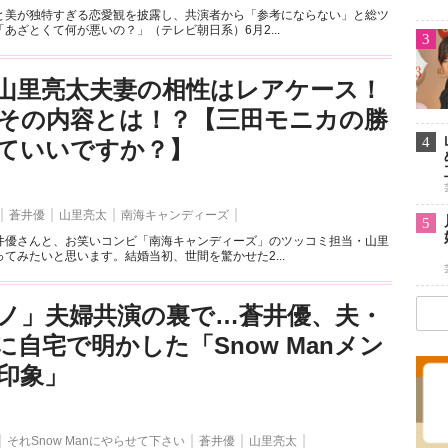
と美が独特すぎる恋愛観を披露し、共演者から「参考にならない」と総ツ
あざとくて何が悪いの？」（テレビ朝日系）6月2...
3
山里亮太夫妻の相性はレアケース！
その内容とは！？【三田モニカの勝
4
ていいですか？】
蒼井優
山里亮太
南海キャンディーズ
5
井優さんと、お笑いコンビ「南海キャンディーズ」のツッコミ担当・山里
てみたいと思います。結婚当初、世間を驚かせた2...
ノ」夫婦共演の裏で…蒼井優、夫・
に自宅で明かした「Snow Manメン
印象」
それSnow Manにやらせて下さい
蒼井優
山里亮太