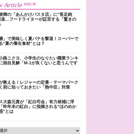
 Article
最新記事
凌輝の「あんかけパスタ店」に“客足鈍
報道…フードライターが証言する「驚きの
」
膳」で美味しく夏バテを撃退！スーパーで
る“夏の養生食材”とは？
小路ニクヨ、小学生のなりたい職業ランキ
に独自見解「M-1が良くないと思うんです
が教える！レジャーの定番・テーマパーク
く前に知っておきたい「熱中症」対策
ス大森元貴が「紅白司会」有力候補に浮
「昨年末の紅白」に指摘される“ほのめか
惑”とは