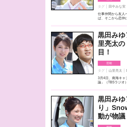
タグ
田中みな実
仕事仲間から友人
ば、そこから恋仲に
黒田みゆ
里亮太の
目！
芸能
タグ
山里亮太
3月4日、南海キ
論」（TBSラジオ
黒田みゆ
り」Sno
動が物議