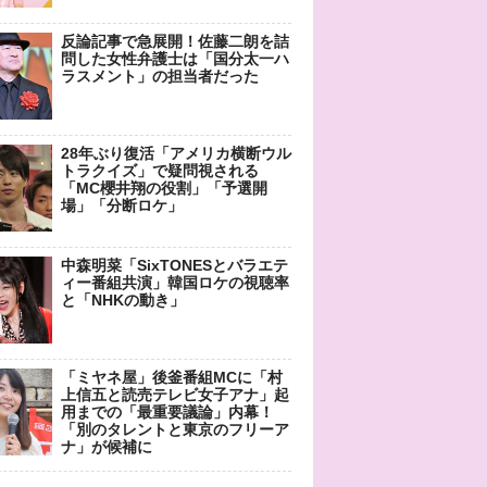
反論記事で急展開！佐藤二朗を詰
問した女性弁護士は「国分太一ハ
ラスメント」の担当者だった
28年ぶり復活「アメリカ横断ウル
トラクイズ」で疑問視される
「MC櫻井翔の役割」「予選開
場」「分断ロケ」
中森明菜「SixTONESとバラエテ
ィー番組共演」韓国ロケの視聴率
と「NHKの動き」
「ミヤネ屋」後釜番組MCに「村
上信五と読売テレビ女子アナ」起
用までの「最重要議論」内幕！
「別のタレントと東京のフリーア
ナ」が候補に