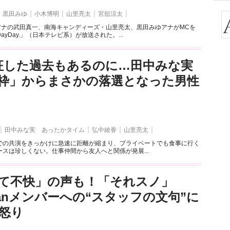
黒田みゆ
小木博明
山里亮太
宮舘涼太
ーアナの武田真一、南海キャンディーズ・山里亮太、黒田みゆアナがMCを
yDay.」（日本テレビ系）が放送された。...
征した過去もあるのに…田中みな実
枠」からまさかの落選となった男性
田中みな実 あったかタイム
弘中綾香
山里亮太
での共演をきっかけに急速に距離が縮まり、プライベートでも食事に行く
スは珍しくない。仕事仲間から友人へと関係が発展...
て不快」の声も！「それスノ」
Manメンバーへの“スタッフの文句”に
怒り