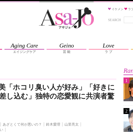
イケメン
ラ
SEARCH
Aging Care
Geino
Love
エイジングケア
芸 能
ラ ブ
Ran
1
美「ホコリ臭い人が好み」「好きに
差し込む」独特の恋愛観に共演者驚
2
あざとくて何が悪いの？
鈴木愛理
山里亮太
い