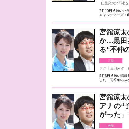
山里亮太の不毛な
7月10日放送のバ
キャンディーズ・山
宮舘涼太
か…黒田
る“不仲
芸能
タグ
黒田みゆ
5月3日放送の情報
した。同番組のあるシ
宮舘涼太
アナの“
がった」
芸能