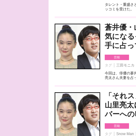
タレント・重盛さ
ッコミを受けた。「
蒼井優・
気になる
手に占っ
芸能
タグ
三田モニカ
今回は、俳優の蒼
亮太さん夫妻を占っ
「それス
山里亮太
バーへの
芸能
タグ
Snow Man