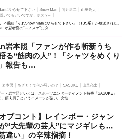
 Manにやらせて下さい
Snow Man
向井康二
山里亮太
e～口説いてもいいですか、ボス!?～
エティ番組「それSnow Manにやらせて下さい」（TBS系）が放送された。
anが忍者姿の“スノスケ”に扮...
 Man岩本照「ファンが作る斬新うち
語る“筋肉の人”！「シャツをめくり
」報告も…
岩本照
あざとくて何が悪いの？
SASUKE
山里亮太
リーダー・岩本照といえば、スポーツエンターテイメント特番「SASUKE」
で、筋肉男子というイメージが強い。女性...
オブコント】レインボー・ジャン
が“大先輩の芸人”にマジギレも…
筋違い」の辛辣指摘！