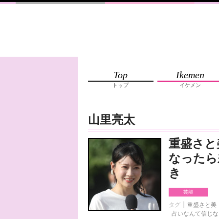
Top
Ikemen
トップ
イケメン
山里亮太
重盛さと
なったら
き
芸能
タグ
重盛さと美
占いなんて信じな