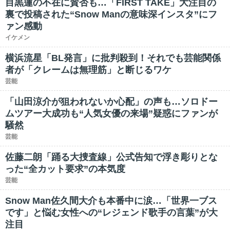
目黒蓮の不在に賛否も…「FIRST TAKE」大注目の
裏で投稿された“Snow Manの意味深インスタ”にフ
ァン感動
イケメン
横浜流星「BL発言」に批判殺到！それでも芸能関係
者が「クレームは無理筋」と断じるワケ
芸能
「山田涼介が狙われないか心配」の声も…ソロドー
ムツアー大成功も“人気女優の来場”疑惑にファンが
騒然
芸能
佐藤二朗「踊る大捜査線」公式告知で浮き彫りとな
った“全カット要求”の本気度
芸能
Snow Man佐久間大介も本番中に涙…「世界一ブス
です」と悩む女性への“レジェンド歌手の言葉”が大
注目