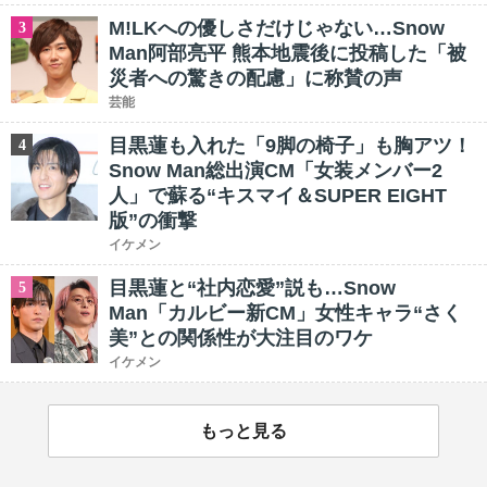
M!LKへの優しさだけじゃない…Snow
3
Man阿部亮平 熊本地震後に投稿した「被
災者への驚きの配慮」に称賛の声
芸能
目黒蓮も入れた「9脚の椅子」も胸アツ！
4
Snow Man総出演CM「女装メンバー2
人」で蘇る“キスマイ＆SUPER EIGHT
版”の衝撃
イケメン
目黒蓮と“社内恋愛”説も…Snow
5
Man「カルビー新CM」女性キャラ“さく
美”との関係性が大注目のワケ
イケメン
もっと見る