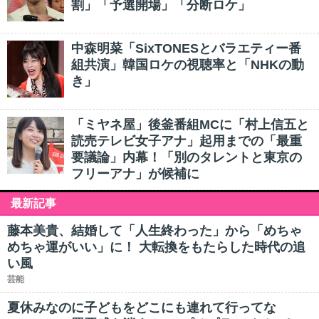
割」「予選開場」「分断ロケ」
中森明菜「SixTONESとバラエティー番
組共演」韓国ロケの視聴率と「NHKの動
き」
「ミヤネ屋」後釜番組MCに「村上信五と
読売テレビ女子アナ」起用までの「最重
要議論」内幕！「別のタレントと東京の
フリーアナ」が候補に
最新記事
藤本美貴、結婚して「人生終わった」から「めちゃ
めちゃ運がいい」に！ 大転換をもたらした時代の追
い風
芸能
夏休みなのに子どもをどこにも連れて行ってな