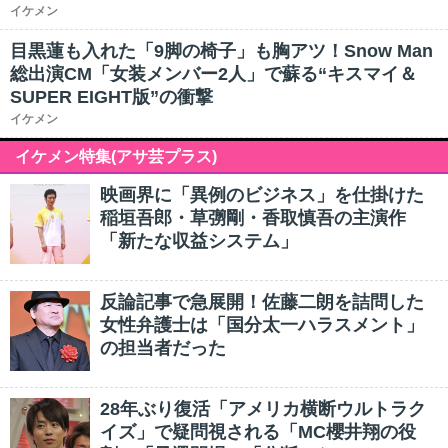
イケメン
目黒蓮も入れた「9脚の椅子」も胸アツ！Snow Man
総出演CM「女装メンバー2人」で蘇る“キスマイ＆
SUPER EIGHT版”の衝撃
イケメン
イケメン特集(アサ芸プラス)
映画界に「異例のビジネス」を仕掛けた
稲垣吾郎・草彅剛・香取慎吾の主演作
「新たな収益システム」
反論記事で急展開！佐藤二朗を詰問した
女性弁護士は「国分太一ハラスメント」
の担当者だった
28年ぶり復活「アメリカ横断ウルトラク
イズ」で疑問視される「MC櫻井翔の役