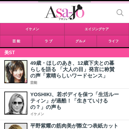
イケメン
エイジングケア
芸 能
ラ ブ
グルメ
ライフ
美ST
49歳・ほしのあき、12歳下夫との暮
らしを語る 「大人の目」発言に称賛
の声「素晴らしいワードセンス」
芸能
YOSHIKI、若ボディを保つ「生活ルー
ティン」が過酷！「生きていける
の？」の声も
イケメン
平野紫耀の筋肉美が際立つ表紙カット