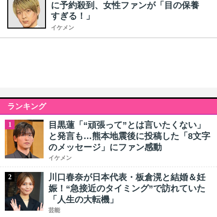
に予約殺到、女性ファンが「目の保養
すぎる！」
イケメン
ランキング
目黒蓮「“頑張って”とは言いたくない」
1
と発言も…熊本地震後に投稿した「8文字
のメッセージ」にファン感動
イケメン
川口春奈が日本代表・板倉滉と結婚＆妊
2
娠！“急接近のタイミング”で訪れていた
「人生の大転機」
芸能