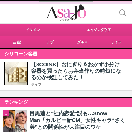
イケメン
エイジングケア
芸 能
ラ ブ
グルメ
ライフ
シリコーン容器
【3COINS】おにぎり＆おかず小分け
容器を買ったらお弁当作りの時短にな
るのか検証してみた！
ライフ
ランキング
目黒蓮と“社内恋愛”説も…Snow
1
Man「カルビー新CM」女性キャラ“さく
美”との関係性が大注目のワケ