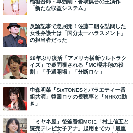
稲垣吾郎・草彅剛・香取慎吾の主演作
「新たな収益システム」
反論記事で急展開！佐藤二朗を詰問した
女性弁護士は「国分太一ハラスメント」
の担当者だった
28年ぶり復活「アメリカ横断ウルトラク
イズ」で疑問視される「MC櫻井翔の役
割」「予選開場」「分断ロケ」
中森明菜「SixTONESとバラエティー番
組共演」韓国ロケの視聴率と「NHKの動
き」
「ミヤネ屋」後釜番組MCに「村上信五と
読売テレビ女子アナ」起用までの「最重