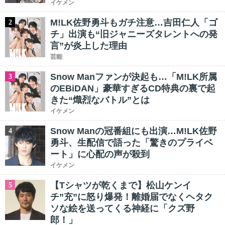
イケメン
M!LK佐野勇斗もガチ注意…吉田仁人「ゴ
2
チ」出演も“旧ジャニーズタレントへの発
言”が炎上した理由
芸能
Snow Manファンが決起も…「M!LK所属
3
のEBiDAN」豪華すぎるCD特典の裏で起
きた“熾烈なバトル”とは
イケメン
Snow Manの冠番組にも出演…M!LK佐野
4
勇斗、生配信で語った「驚きのプライベ
ート」に心配の声が殺到
イケメン
【Tシャツが乾くまで】松山ケンイ
5
チ”充”に怒り爆発！離婚届でなくヘタク
ソな絵を送ってくる神経に「クズ野
郎！」