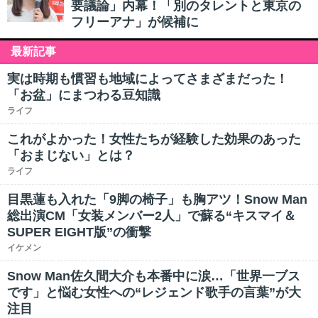
要議論」内幕！「別のタレントと東京の
フリーアナ」が候補に
最新記事
実は時期も慣習も地域によってさまざまだった！
「お盆」にまつわる豆知識
ライフ
これがよかった！女性たちが経験した効果のあった
「おまじない」とは？
ライフ
目黒蓮も入れた「9脚の椅子」も胸アツ！Snow Man
総出演CM「女装メンバー2人」で蘇る“キスマイ＆
SUPER EIGHT版”の衝撃
イケメン
Snow Man佐久間大介も本番中に涙…「世界一ブス
です」と悩む女性への“レジェンド歌手の言葉”が大
注目