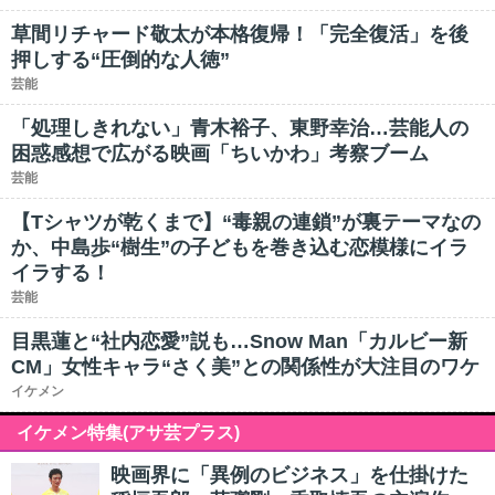
草間リチャード敬太が本格復帰！「完全復活」を後
押しする“圧倒的な人徳”
芸能
「処理しきれない」青木裕子、東野幸治…芸能人の
困惑感想で広がる映画「ちいかわ」考察ブーム
芸能
【Tシャツが乾くまで】“毒親の連鎖”が裏テーマなの
か、中島歩“樹生”の子どもを巻き込む恋模様にイラ
イラする！
芸能
目黒蓮と“社内恋愛”説も…Snow Man「カルビー新
CM」女性キャラ“さく美”との関係性が大注目のワケ
イケメン
イケメン特集(アサ芸プラス)
映画界に「異例のビジネス」を仕掛けた