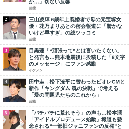
か…」切ない反響
芸能
三山凌輝 6歳年上既婚者で母の元宝塚女
2
優・花乃まりあとの密会報道に「驚かな
いけど早すぎ」の総ツッコミ
芸能
目黒蓮「“頑張って”とは言いたくない」
3
と発言も…熊本地震後に投稿した「8文字
のメッセージ」にファン感動
イケメン
田中圭→松下洸平に替わったビオレCMと
4
新作「キングダム 魂の決戦」で考える
「愛の問題児たちのこれから」
芸能
「バチバチに荒れそう」の声も…松本潤
5
「アイドルプロデュース始動」報道も懸
念される“一部旧ジャニファンの反発”と