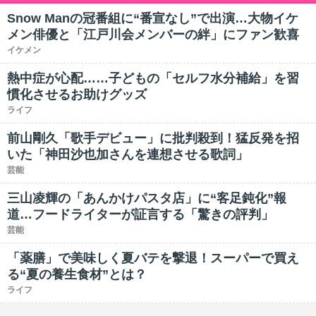
Snow Manの冠番組に“番宣なし”で出演…大物イケ
メン俳優と「江戸川会メンバーの絆」にファン歓喜
イケメン
熱中症が心配……子どもの「セルフ水分補給」を習
慣化させるお助けグッズ
ライフ
前山剛久「歌手デビュー」に批判殺到！猛反発を招
いた「神田沙也加さんを連想させる歌詞」
芸能
三山凌輝の「あんかけパスタ店」に“客足鈍化”報
道…フードライターが証言する「驚きの評判」
芸能
「薬膳」で美味しく夏バテを撃退！スーパーで買え
る“夏の養生食材”とは？
ライフ