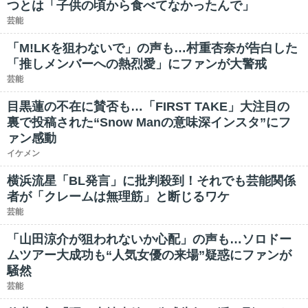
つとは「子供の頃から食べてなかったんで」
芸能
「M!LKを狙わないで」の声も…村重杏奈が告白した
「推しメンバーへの熱烈愛」にファンが大警戒
芸能
目黒蓮の不在に賛否も…「FIRST TAKE」大注目の
裏で投稿された“Snow Manの意味深インスタ”にフ
ァン感動
イケメン
横浜流星「BL発言」に批判殺到！それでも芸能関係
者が「クレームは無理筋」と断じるワケ
芸能
「山田涼介が狙われないか心配」の声も…ソロドー
ムツアー大成功も“人気女優の来場”疑惑にファンが
騒然
芸能