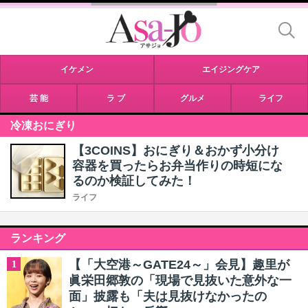
イケメン
エイジングケア
芸 能
ラ ブ
グルメ
ライフ
冷凍おにぎり
【3COINS】おにぎり＆おかず小分け
容器を買ったらお弁当作りの時短にな
るのか検証してみた！
ライフ
ランキング
【「大空港～GATE24～」会見】趣里が
1
眞栄田郷敦の「現場で見抜いた意外な一
面」披露も「夫は見抜けなかったの