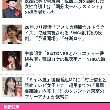
反論記事で急展開！佐藤二朗を詰問した
女性弁護士は「国分太一ハラスメント」
の担当者だった
28年ぶり復活「アメリカ横断ウルトラク
イズ」で疑問視される「MC櫻井翔の役
割」「予選開場」「分断ロケ」
中森明菜「SixTONESとバラエティー番
組共演」韓国ロケの視聴率と「NHKの動
き」
「ミヤネ屋」後釜番組MCに「村上信五と
読売テレビ女子アナ」起用までの「最重
要議論」内幕！「別のタレントと東京の
フリーアナ」が候補に
最新記事