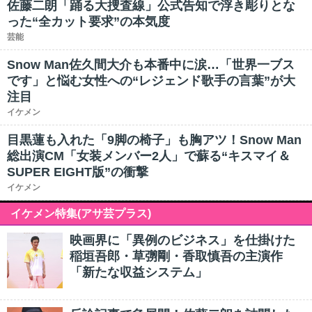
佐藤二朗「踊る大捜査線」公式告知で浮き彫りとな
った“全カット要求”の本気度
芸能
Snow Man佐久間大介も本番中に涙…「世界一ブス
です」と悩む女性への“レジェンド歌手の言葉”が大
注目
イケメン
目黒蓮も入れた「9脚の椅子」も胸アツ！Snow Man
総出演CM「女装メンバー2人」で蘇る“キスマイ＆
SUPER EIGHT版”の衝撃
イケメン
イケメン特集(アサ芸プラス)
映画界に「異例のビジネス」を仕掛けた
稲垣吾郎・草彅剛・香取慎吾の主演作
「新たな収益システム」