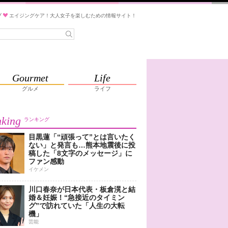
ブ
エイジングケア！大人女子を楽しむための情報サイト！
Gourmet
Life
グルメ
ライフ
king
ランキング
目黒蓮「“頑張って”とは言いたく
ない」と発言も…熊本地震後に投
稿した「8文字のメッセージ」に
ファン感動
イケメン
川口春奈が日本代表・板倉滉と結
婚＆妊娠！“急接近のタイミン
グ”で訪れていた「人生の大転
機」
芸能