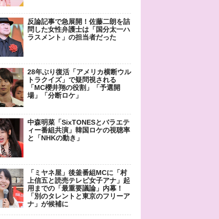
反論記事で急展開！佐藤二朗を詰
問した女性弁護士は「国分太一ハ
ラスメント」の担当者だった
28年ぶり復活「アメリカ横断ウル
トラクイズ」で疑問視される
「MC櫻井翔の役割」「予選開
場」「分断ロケ」
中森明菜「SixTONESとバラエテ
ィー番組共演」韓国ロケの視聴率
と「NHKの動き」
「ミヤネ屋」後釜番組MCに「村
上信五と読売テレビ女子アナ」起
用までの「最重要議論」内幕！
「別のタレントと東京のフリーア
ナ」が候補に