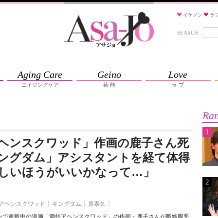
イケメン
ラ
SEARCH
Aging Care
Geino
Love
エイジングケア
芸 能
ラ ブ
Ran
1
ヘンスクワッド」作画の鹿子さん死
ングダム」アシスタントを経て体得
しいほうがいいかなって…」
2
アヘンスクワッド
キングダム
原泰久
ンで連載中の漫画「満州アヘンスクワッド」の作画・鹿子さんが脈絡膜悪