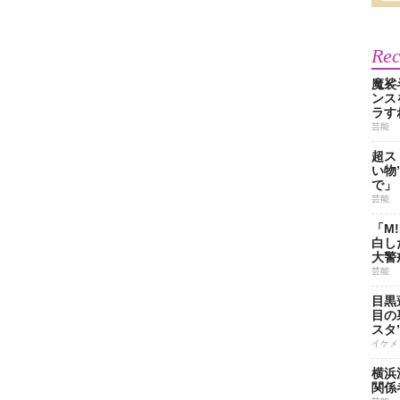
Re
魔裟
ンス
ラす
芸能
超ス
い物
で」
芸能
「M
白し
大警
芸能
目黒
目の
スタ
イケメ
横浜
関係