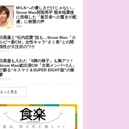
M!LKへの優しさだけじゃない…
Snow Man阿部亮平 熊本地震後
に投稿した「被災者への驚きの配
慮」に称賛の声
芸能
目黒蓮と“社内恋愛”説も…Snow Man「カ
ルビー新CM」女性キャラ“さく美”との関
係性が大注目のワケ
イケメン
目黒蓮も入れた「9脚の椅子」も胸アツ！
Snow Man総出演CM「女装メンバー2人」
で蘇る“キスマイ＆SUPER EIGHT版”の衝
撃
イケメン
もっと見る