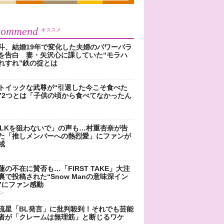
commend
オススメ
斗、結婚19年で変化した夫婦のパワーバラ
を告白 妻・矢沢心に課していた“モラハ
れすれ”鉄の掟とは
トイックな武尊が“引退した今こそ食べた
”2つとは「子供の頃から食べてなかったん
!LKを狙わないで」の声も…村重杏奈が告
た「推しメンバーへの熱烈愛」にファンが
戒
蓮の不在に賛否も…「FIRST TAKE」大注
裏で投稿された“Snow Manの意味深イン
”にファン感動
ン
流星「BL発言」に批判殺到！それでも芸能
者が「クレームは無理筋」と断じるワケ