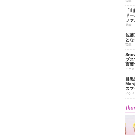
芸能
「山
ドー
ファ
芸能
佐藤
とな
芸能
Sn
ブス
言葉
イケメ
目黒
Ma
スマイ
イケメ
Ike