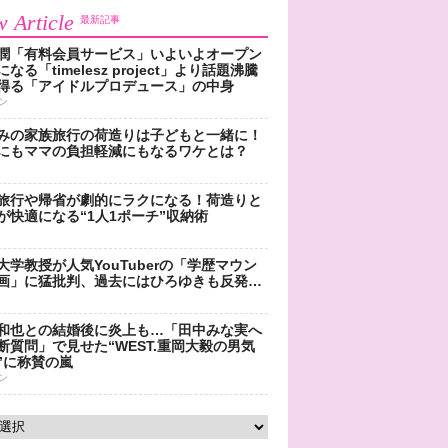
 Article
最新記事
潤「有料会員サービス」いよいよオープン
なる「timelesz project」より話題沸騰
得る「アイドルプロデュース」の中身
ン
みの家族旅行の荷造りは子どもと一緒に！
にもママの負担軽減にもなるワケとは？
旅行や帰省が劇的にラクになる！荷造りと
が快適になる“1人1ポーチ”収納術
大学教授が人気YouTuberの「学歴マウン
画」に猛批判、過去にはひろゆきも反発…
和也との結婚後に炎上も…「田中みな実へ
断質問」で見せた“WEST.重岡大毅の男気
”に称賛の嵐
ン