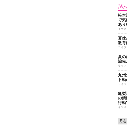
New
松本
で気に
あり
イケメ
夏休
教育
ライフ
夏の
旅先
ライフ
九州
ト動
ライフ
亀梨
の禁
行動
イケメ