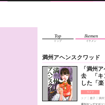
Top
Ikemen
トップ
イケメン
満州アヘンスクワッド
「満州ア
去 「キ
した「楽
ライフ
タグ
鹿子
満州
週刊ヤングマガジ