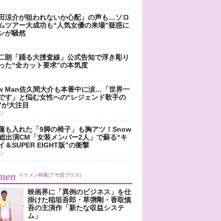
田涼介が狙われないか心配」の声も…ソロ
ムツアー大成功も“人気女優の来場”疑惑に
ンが騒然
二朗「踊る大捜査線」公式告知で浮き彫り
った“全カット要求”の本気度
ow Man佐久間大介も本番中に涙…「世界一
です」と悩む女性への“レジェンド歌手の
”が大注目
ン
蓮も入れた「9脚の椅子」も胸アツ！Snow
n総出演CM「女装メンバー2人」で蘇る“キ
＆SUPER EIGHT版”の衝撃
ン
men
イケメン特集(アサ芸プラス)
映画界に「異例のビジネス」を仕
掛けた稲垣吾郎・草彅剛・香取慎
吾の主演作「新たな収益システ
ム」