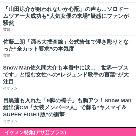
「山田涼介が狙われないか心配」の声も…ソロドー
ムツアー大成功も“人気女優の来場”疑惑にファンが
騒然
芸能
佐藤二朗「踊る大捜査線」公式告知で浮き彫りとな
った“全カット要求”の本気度
芸能
Snow Man佐久間大介も本番中に涙…「世界一ブス
です」と悩む女性への“レジェンド歌手の言葉”が大
注目
イケメン
目黒蓮も入れた「9脚の椅子」も胸アツ！Snow Man
総出演CM「女装メンバー2人」で蘇る“キスマイ＆
SUPER EIGHT版”の衝撃
イケメン
イケメン特集(アサ芸プラス)