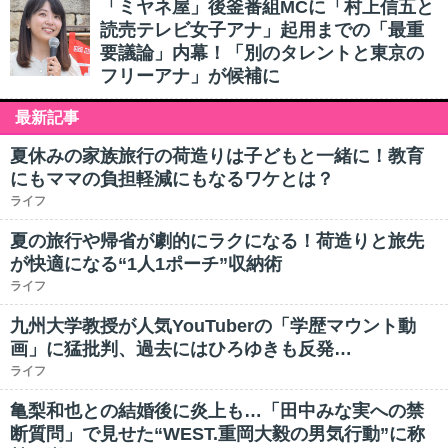
「ミヤネ屋」後釜番組MCに「村上信五と
読売テレビ女子アナ」起用までの「最重
要議論」内幕！「別のタレントと東京の
フリーアナ」が候補に
最新記事
夏休みの家族旅行の荷造りは子どもと一緒に！教育
にもママの負担軽減にもなるワケとは？
ライフ
夏の旅行や帰省が劇的にラクになる！荷造りと旅先
が快適になる“1人1ポーチ”収納術
ライフ
九州大学教授が人気YouTuberの「学歴マウント動
画」に猛批判、過去にはひろゆきも反発…
ライフ
亀梨和也との結婚後に炎上も…「田中みな実への禁
断質問」で見せた“WEST.重岡大毅の男気行動”に称