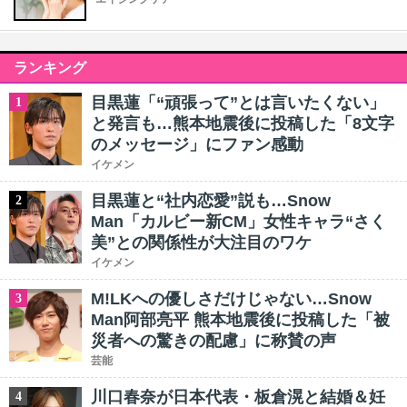
ランキング
目黒蓮「“頑張って”とは言いたくない」
1
と発言も…熊本地震後に投稿した「8文字
のメッセージ」にファン感動
イケメン
目黒蓮と“社内恋愛”説も…Snow
2
Man「カルビー新CM」女性キャラ“さく
美”との関係性が大注目のワケ
イケメン
M!LKへの優しさだけじゃない…Snow
3
Man阿部亮平 熊本地震後に投稿した「被
災者への驚きの配慮」に称賛の声
芸能
川口春奈が日本代表・板倉滉と結婚＆妊
4