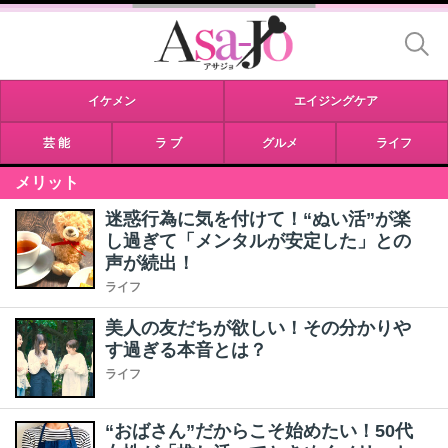
イケメン
エイジングケア
芸 能
ラ ブ
グルメ
ライフ
メリット
迷惑行為に気を付けて！“ぬい活”が楽
し過ぎて「メンタルが安定した」との
声が続出！
ライフ
美人の友だちが欲しい！その分かりや
す過ぎる本音とは？
ライフ
“おばさん”だからこそ始めたい！50代