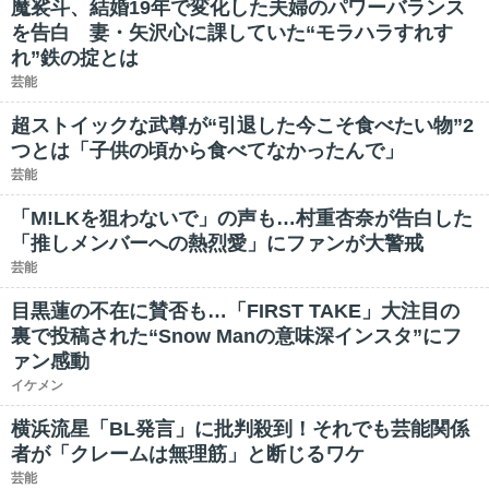
魔裟斗、結婚19年で変化した夫婦のパワーバランス
を告白 妻・矢沢心に課していた“モラハラすれす
れ”鉄の掟とは
芸能
超ストイックな武尊が“引退した今こそ食べたい物”2
つとは「子供の頃から食べてなかったんで」
芸能
「M!LKを狙わないで」の声も…村重杏奈が告白した
「推しメンバーへの熱烈愛」にファンが大警戒
芸能
目黒蓮の不在に賛否も…「FIRST TAKE」大注目の
裏で投稿された“Snow Manの意味深インスタ”にフ
ァン感動
イケメン
横浜流星「BL発言」に批判殺到！それでも芸能関係
者が「クレームは無理筋」と断じるワケ
芸能