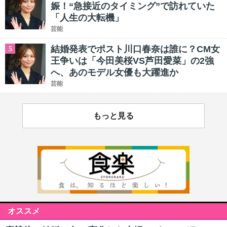
娠！“急接近のタイミング”で訪れていた
「人生の大転機」
芸能
結婚発表でポスト川口春奈は誰に？CM女
5
王争いは「今田美桜VS芦田愛菜」の2強
へ、あのモデル女優も大躍進か
芸能
もっと見る
オススメ