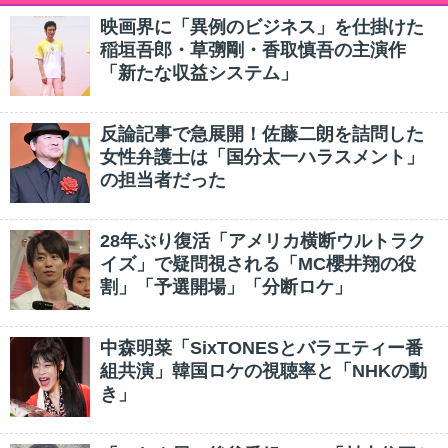
映画界に「異例のビジネス」を仕掛けた
稲垣吾郎・草彅剛・香取慎吾の主演作
「新たな収益システム」
反論記事で急展開！佐藤二朗を詰問した
女性弁護士は「国分太一ハラスメント」
の担当者だった
28年ぶり復活「アメリカ横断ウルトラク
イズ」で疑問視される「MC櫻井翔の役
割」「予選開場」「分断ロケ」
中森明菜「SixTONESとバラエティー番
組共演」韓国ロケの視聴率と「NHKの動
き」