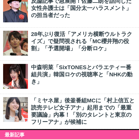
反論記事で急展開！佐藤二朗を詰問した
女性弁護士は「国分太一ハラスメント」
の担当者だった
28年ぶり復活「アメリカ横断ウルトラク
イズ」で疑問視される「MC櫻井翔の役
割」「予選開場」「分断ロケ」
中森明菜「SixTONESとバラエティー番
組共演」韓国ロケの視聴率と「NHKの動
き」
「ミヤネ屋」後釜番組MCに「村上信五と
読売テレビ女子アナ」起用までの「最重
要議論」内幕！「別のタレントと東京の
フリーアナ」が候補に
最新記事