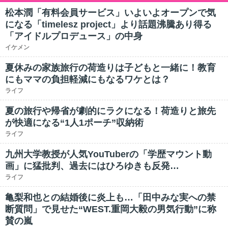
松本潤「有料会員サービス」いよいよオープンで気
になる「timelesz project」より話題沸騰あり得る
「アイドルプロデュース」の中身
イケメン
夏休みの家族旅行の荷造りは子どもと一緒に！教育
にもママの負担軽減にもなるワケとは？
ライフ
夏の旅行や帰省が劇的にラクになる！荷造りと旅先
が快適になる“1人1ポーチ”収納術
ライフ
九州大学教授が人気YouTuberの「学歴マウント動
画」に猛批判、過去にはひろゆきも反発…
ライフ
亀梨和也との結婚後に炎上も…「田中みな実への禁
断質問」で見せた“WEST.重岡大毅の男気行動”に称
賛の嵐