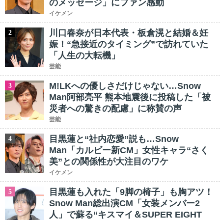
のメッセージ」にファン感動
イケメン
川口春奈が日本代表・板倉滉と結婚＆妊
2
娠！“急接近のタイミング”で訪れていた
「人生の大転機」
芸能
M!LKへの優しさだけじゃない…Snow
3
Man阿部亮平 熊本地震後に投稿した「被
災者への驚きの配慮」に称賛の声
芸能
目黒蓮と“社内恋愛”説も…Snow
4
Man「カルビー新CM」女性キャラ“さく
美”との関係性が大注目のワケ
イケメン
目黒蓮も入れた「9脚の椅子」も胸アツ！
5
Snow Man総出演CM「女装メンバー2
人」で蘇る“キスマイ＆SUPER EIGHT