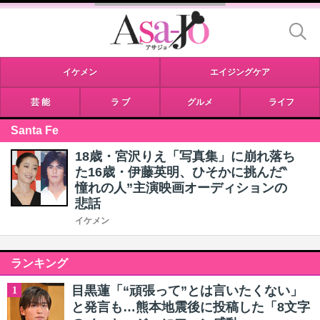
イケメン
エイジングケア
芸 能
ラ ブ
グルメ
ライフ
Santa Fe
18歳・宮沢りえ「写真集」に崩れ落ち
た16歳・伊藤英明、ひそかに挑んだ‶
憧れの人”主演映画オーディションの
悲話
イケメン
ランキング
目黒蓮「“頑張って”とは言いたくない」
1
と発言も…熊本地震後に投稿した「8文字