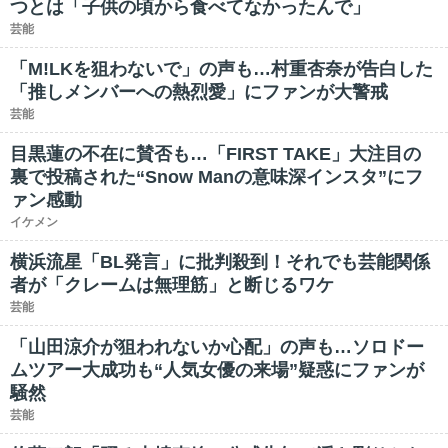
つとは「子供の頃から食べてなかったんで」
芸能
「M!LKを狙わないで」の声も…村重杏奈が告白した
「推しメンバーへの熱烈愛」にファンが大警戒
芸能
目黒蓮の不在に賛否も…「FIRST TAKE」大注目の
裏で投稿された“Snow Manの意味深インスタ”にフ
ァン感動
イケメン
横浜流星「BL発言」に批判殺到！それでも芸能関係
者が「クレームは無理筋」と断じるワケ
芸能
「山田涼介が狙われないか心配」の声も…ソロドー
ムツアー大成功も“人気女優の来場”疑惑にファンが
騒然
芸能