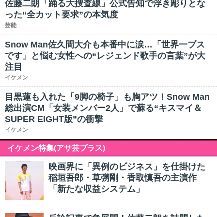
佐藤二朗「踊る大捜査線」公式告知で浮き彫りとな
った“全カット要求”の本気度
芸能
Snow Man佐久間大介も本番中に涙…「世界一ブス
です」と悩む女性への“レジェンド歌手の言葉”が大
注目
イケメン
目黒蓮も入れた「9脚の椅子」も胸アツ！Snow Man
総出演CM「女装メンバー2人」で蘇る“キスマイ＆
SUPER EIGHT版”の衝撃
イケメン
イケメン特集(アサ芸プラス)
映画界に「異例のビジネス」を仕掛けた
稲垣吾郎・草彅剛・香取慎吾の主演作
「新たな収益システム」