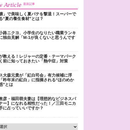
 Article
最新記事
膳」で美味しく夏バテを撃退！スーパーで
る“夏の養生食材”とは？
小路ニクヨ、小学生のなりたい職業ランキ
に独自見解「M-1が良くないと思うんです
が教える！レジャーの定番・テーマパーク
く前に知っておきたい「熱中症」対策
ス大森元貴が「紅白司会」有力候補に浮
「昨年末の紅白」に指摘される“ほのめか
惑”とは
敦彦・福田萌夫妻は【理想的なビジネスパ
ナー】になれる相性だった！／三田モニカ
手に占っていいですか？