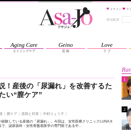
イケメン
ラ
SEARCH
Aging Care
Geino
Love
エイジングケア
芸 能
ラ ブ
Ran
1
説！産後の「尿漏れ」を改善するた
たい“膣ケア”
2
後
膣ケア
原因と対策
中村りょう子
が経験している産後の「尿漏れ」。今回は、女性医療クリニックLUNAネ
で、泌尿器科・女性骨盤底医学の専門医である中...