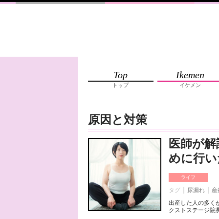
Top
Ikemen
トップ
イケメン
原因と対策
医師が解
めに行い
ライフ
タグ
尿漏れ
産
出産した人の多く
クストステージ院長