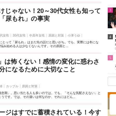
けじゃない！20～30代女性も知って
3
「尿もれ」の事実
0代女性
30代女性
中高年女性
原因と対策
小津うゆ
4
女性にとって「尿もれ」はまだ先の話だと思いがち。でも、実際には冬にな
に悩み始める人は少なくないんです。その原因と...
5
」は怖くない！感情の変化に惑わさ
分になるために大切なこと
婦
カップル
原因と対策
倦怠期」。思い当たる人も多いのでは。でも、「そんな気配さえない」と
うです。では、その違いは何なのか、それにはどん...
ージはすでに蓄積されている！今す