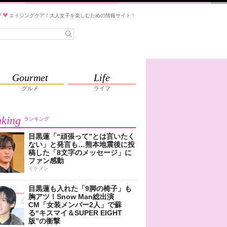
ブ
エイジングケア！大人女子を楽しむための情報サイト！
Gourmet
Life
グルメ
ライフ
king
ランキング
目黒蓮「“頑張って”とは言いたく
ない」と発言も…熊本地震後に投
稿した「8文字のメッセージ」に
ファン感動
イケメン
目黒蓮も入れた「9脚の椅子」も
胸アツ！Snow Man総出演
CM「女装メンバー2人」で蘇
る“キスマイ＆SUPER EIGHT
版”の衝撃