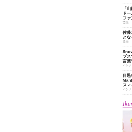
「山
ドー
ファ
芸能
佐藤
とな
芸能
Sn
ブス
言葉
イケメ
目黒
Ma
スマイ
イケメ
Ike