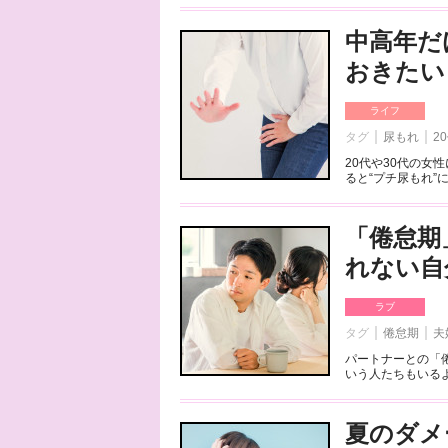
中高年だ
おきたい
ライフ
タグ
尿もれ
2
20代や30代の
ると“プチ尿もれ”
「倦怠期
れない自
ラブ
タグ
倦怠期
夫
パートナーとの「
いう人たちもいるよ
夏のダメ