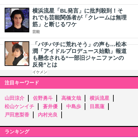
横浜流星「BL発言」に批判殺到！そ
れでも芸能関係者が「クレームは無理
筋」と断じるワケ
芸能
「バチバチに荒れそう」の声も…松本
潤「アイドルプロデュース始動」報道
も懸念される“一部旧ジャニファンの
反発”とは
イケメン
注目キーワード
山田涼介
佐野勇斗
高橋文哉
横浜流星
松山ケンイチ
蒼井優
中島歩
目黒蓮
戸田恵梨香
内村光良
ランキング