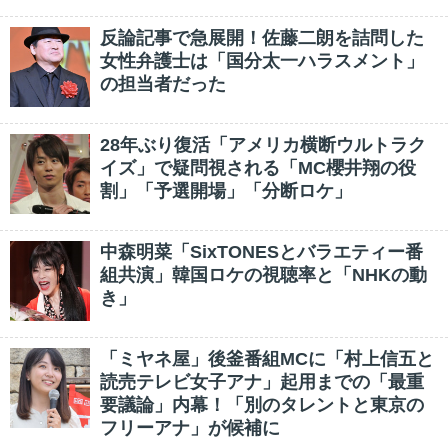
反論記事で急展開！佐藤二朗を詰問した
女性弁護士は「国分太一ハラスメント」
の担当者だった
28年ぶり復活「アメリカ横断ウルトラク
イズ」で疑問視される「MC櫻井翔の役
割」「予選開場」「分断ロケ」
中森明菜「SixTONESとバラエティー番
組共演」韓国ロケの視聴率と「NHKの動
き」
「ミヤネ屋」後釜番組MCに「村上信五と
読売テレビ女子アナ」起用までの「最重
要議論」内幕！「別のタレントと東京の
フリーアナ」が候補に