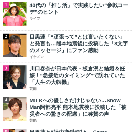
40代の「推し活」で実践したい“参戦コー
1
デ”のヒント
ライフ
目黒蓮「“頑張って”とは言いたくない」
2
と発言も…熊本地震後に投稿した「8文字
のメッセージ」にファン感動
イケメン
川口春奈が日本代表・板倉滉と結婚＆妊
3
娠！“急接近のタイミング”で訪れていた
「人生の大転機」
芸能
M!LKへの優しさだけじゃない…Snow
4
Man阿部亮平 熊本地震後に投稿した「被
災者への驚きの配慮」に称賛の声
芸能
5