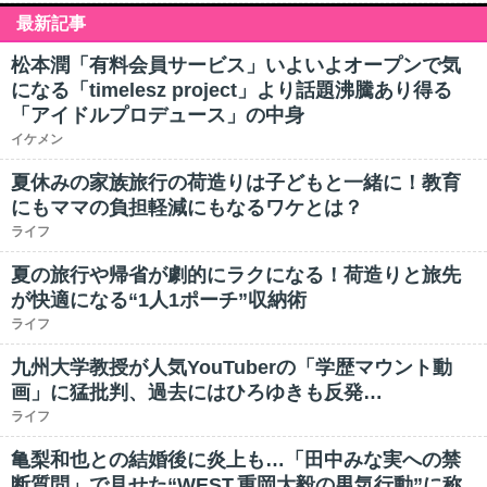
最新記事
松本潤「有料会員サービス」いよいよオープンで気
になる「timelesz project」より話題沸騰あり得る
「アイドルプロデュース」の中身
イケメン
夏休みの家族旅行の荷造りは子どもと一緒に！教育
にもママの負担軽減にもなるワケとは？
ライフ
夏の旅行や帰省が劇的にラクになる！荷造りと旅先
が快適になる“1人1ポーチ”収納術
ライフ
九州大学教授が人気YouTuberの「学歴マウント動
画」に猛批判、過去にはひろゆきも反発…
ライフ
亀梨和也との結婚後に炎上も…「田中みな実への禁
断質問」で見せた“WEST.重岡大毅の男気行動”に称