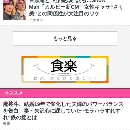
目黒蓮と“社内恋愛”説も…Snow
Man「カルビー新CM」女性キャラ“さく
美”との関係性が大注目のワケ
イケメン
もっと見る
オススメ
魔裟斗、結婚19年で変化した夫婦のパワーバランス
を告白 妻・矢沢心に課していた“モラハラすれす
れ”鉄の掟とは
芸能