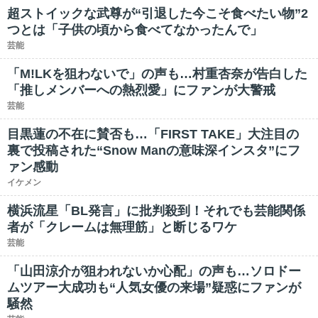
超ストイックな武尊が“引退した今こそ食べたい物”2
つとは「子供の頃から食べてなかったんで」
芸能
「M!LKを狙わないで」の声も…村重杏奈が告白した
「推しメンバーへの熱烈愛」にファンが大警戒
芸能
目黒蓮の不在に賛否も…「FIRST TAKE」大注目の
裏で投稿された“Snow Manの意味深インスタ”にフ
ァン感動
イケメン
横浜流星「BL発言」に批判殺到！それでも芸能関係
者が「クレームは無理筋」と断じるワケ
芸能
「山田涼介が狙われないか心配」の声も…ソロドー
ムツアー大成功も“人気女優の来場”疑惑にファンが
騒然