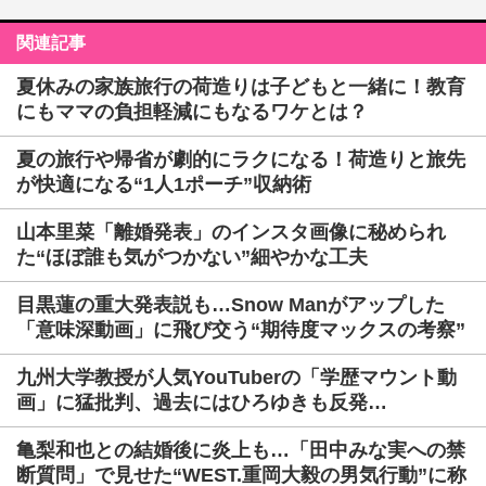
関連記事
夏休みの家族旅行の荷造りは子どもと一緒に！教育
にもママの負担軽減にもなるワケとは？
夏の旅行や帰省が劇的にラクになる！荷造りと旅先
が快適になる“1人1ポーチ”収納術
山本里菜「離婚発表」のインスタ画像に秘められ
た“ほぼ誰も気がつかない”細やかな工夫
目黒蓮の重大発表説も…Snow Manがアップした
「意味深動画」に飛び交う“期待度マックスの考察”
九州大学教授が人気YouTuberの「学歴マウント動
画」に猛批判、過去にはひろゆきも反発…
亀梨和也との結婚後に炎上も…「田中みな実への禁
断質問」で見せた“WEST.重岡大毅の男気行動”に称