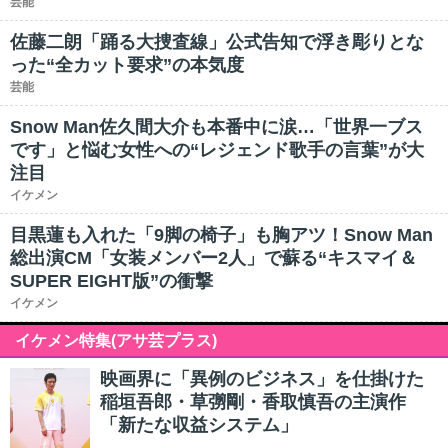
芸能
佐藤二朗「踊る大捜査線」公式告知で浮き彫りとな
った“全カット要求”の本気度
芸能
Snow Man佐久間大介も本番中に涙…「世界一ブス
です」と悩む女性への“レジェンド歌手の言葉”が大
注目
イケメン
目黒蓮も入れた「9脚の椅子」も胸アツ！Snow Man
総出演CM「女装メンバー2人」で蘇る“キスマイ＆
SUPER EIGHT版”の衝撃
イケメン
イケメン特集(アサ芸プラス)
映画界に「異例のビジネス」を仕掛けた
稲垣吾郎・草彅剛・香取慎吾の主演作
「新たな収益システム」