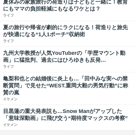
夏休みの家族旅行の荷造りは子どもと一緒に！教育
にもママの負担軽減にもなるワケとは？
ライフ
夏の旅行や帰省が劇的にラクになる！荷造りと旅先
が快適になる“1人1ポーチ”収納術
ライフ
九州大学教授が人気YouTuberの「学歴マウント動
画」に猛批判、過去にはひろゆきも反発…
ライフ
亀梨和也との結婚後に炎上も…「田中みな実への禁
断質問」で見せた“WEST.重岡大毅の男気行動”に称
賛の嵐
イケメン
目黒蓮の重大発表説も…Snow Manがアップした
「意味深動画」に飛び交う“期待度マックスの考察”
イケメン