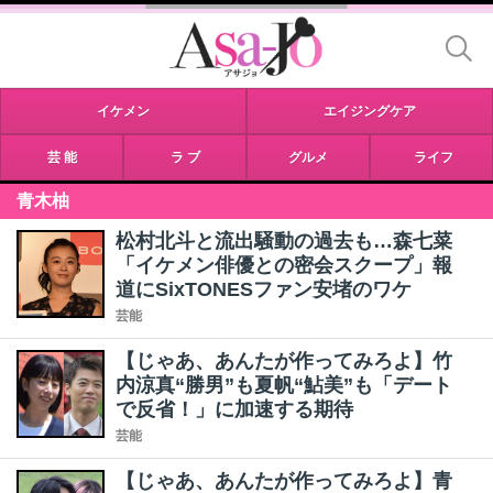
イケメン
エイジングケア
芸 能
ラ ブ
グルメ
ライフ
青木柚
松村北斗と流出騒動の過去も…森七菜
「イケメン俳優との密会スクープ」報
道にSixTONESファン安堵のワケ
芸能
【じゃあ、あんたが作ってみろよ】竹
内涼真“勝男”も夏帆“鮎美”も「デート
で反省！」に加速する期待
芸能
【じゃあ、あんたが作ってみろよ】青