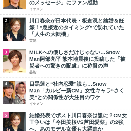
のメッセージ」にファン感動
イケメン
川口春奈が日本代表・板倉滉と結婚＆妊
2
娠！“急接近のタイミング”で訪れていた
「人生の大転機」
芸能
M!LKへの優しさだけじゃない…Snow
3
Man阿部亮平 熊本地震後に投稿した「被
災者への驚きの配慮」に称賛の声
芸能
目黒蓮と“社内恋愛”説も…Snow
4
Man「カルビー新CM」女性キャラ“さく
美”との関係性が大注目のワケ
イケメン
結婚発表でポスト川口春奈は誰に？CM女
5
王争いは「今田美桜VS芦田愛菜」の2強
へ、あのモデル女優も大躍進か