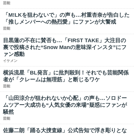
芸能
「M!LKを狙わないで」の声も…村重杏奈が告白した
「推しメンバーへの熱烈愛」にファンが大警戒
芸能
目黒蓮の不在に賛否も…「FIRST TAKE」大注目の
裏で投稿された“Snow Manの意味深インスタ”にフ
ァン感動
イケメン
横浜流星「BL発言」に批判殺到！それでも芸能関係
者が「クレームは無理筋」と断じるワケ
芸能
「山田涼介が狙われないか心配」の声も…ソロドー
ムツアー大成功も“人気女優の来場”疑惑にファンが
騒然
芸能
佐藤二朗「踊る大捜査線」公式告知で浮き彫りとな