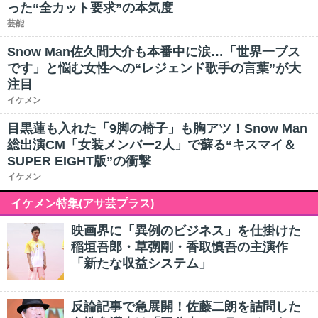
った“全カット要求”の本気度
芸能
Snow Man佐久間大介も本番中に涙…「世界一ブス
です」と悩む女性への“レジェンド歌手の言葉”が大
注目
イケメン
目黒蓮も入れた「9脚の椅子」も胸アツ！Snow Man
総出演CM「女装メンバー2人」で蘇る“キスマイ＆
SUPER EIGHT版”の衝撃
イケメン
イケメン特集(アサ芸プラス)
映画界に「異例のビジネス」を仕掛けた
稲垣吾郎・草彅剛・香取慎吾の主演作
「新たな収益システム」
反論記事で急展開！佐藤二朗を詰問した