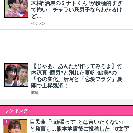
木柚“酒屋のミナトくん”が積極的すぎ
て怖い！チャラい系男子ならわかるけ
ど…
イケメン
【じゃあ、あんたが作ってみろよ】竹
内涼真“勝男”と別れた夏帆“鮎美”の
「心の変化」活写と「恋愛フラグ」展
開で上昇気流！
芸能
ランキング
目黒蓮「“頑張って”とは言いたくない」
1
と発言も…熊本地震後に投稿した「8文字