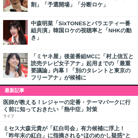
割」「予選開場」「分断ロケ」
中森明菜「SixTONESとバラエティー番
組共演」韓国ロケの視聴率と「NHKの動
き」
「ミヤネ屋」後釜番組MCに「村上信五と
読売テレビ女子アナ」起用までの「最重
要議論」内幕！「別のタレントと東京の
フリーアナ」が候補に
最新記事
医師が教える！レジャーの定番・テーマパークに行
く前に知っておきたい「熱中症」対策
ライフ
ミセス大森元貴が「紅白司会」有力候補に浮上！
「昨年末の紅白」に指摘される“ほのめかし疑惑”と