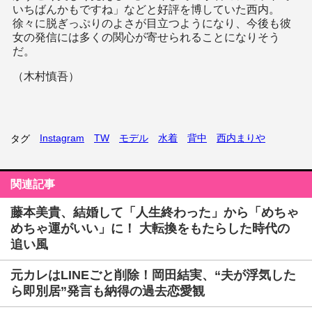
いちばんかもですね」などと好評を博していた西内。
徐々に脱ぎっぷりのよさが目立つようになり、今後も彼
女の発信には多くの関心が寄せられることになりそう
だ。
（木村慎吾）
Instagram
TW
モデル
水着
背中
西内まりや
タグ
関連記事
藤本美貴、結婚して「人生終わった」から「めちゃ
めちゃ運がいい」に！ 大転換をもたらした時代の
追い風
元カレはLINEごと削除！岡田結実、“夫が浮気した
ら即別居”発言も納得の過去恋愛観