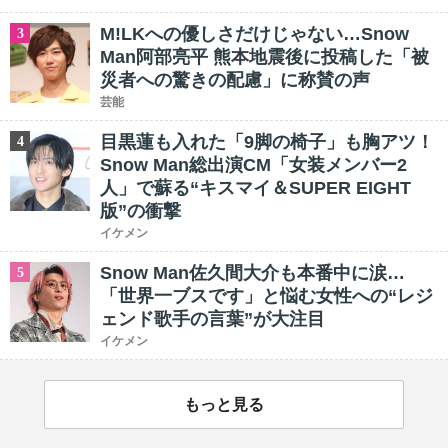
M!LKへの優しさだけじゃない…Snow
3
Man阿部亮平 熊本地震後に投稿した「被
災者への驚きの配慮」に称賛の声
芸能
目黒蓮も入れた「9脚の椅子」も胸アツ！
4
Snow Man総出演CM「女装メンバー2
人」で蘇る“キスマイ＆SUPER EIGHT
版”の衝撃
イケメン
Snow Man佐久間大介も本番中に涙…
5
「世界一ブスです」と悩む女性への“レジ
ェンド歌手の言葉”が大注目
イケメン
もっと見る