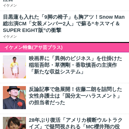
イケメン
目黒蓮も入れた「9脚の椅子」も胸アツ！Snow Man
総出演CM「女装メンバー2人」で蘇る“キスマイ＆
SUPER EIGHT版”の衝撃
イケメン
イケメン特集(アサ芸プラス)
映画界に「異例のビジネス」を仕掛けた
稲垣吾郎・草彅剛・香取慎吾の主演作
「新たな収益システム」
反論記事で急展開！佐藤二朗を詰問した
女性弁護士は「国分太一ハラスメント」
の担当者だった
28年ぶり復活「アメリカ横断ウルトラク
イズ」で疑問視される「MC櫻井翔の役