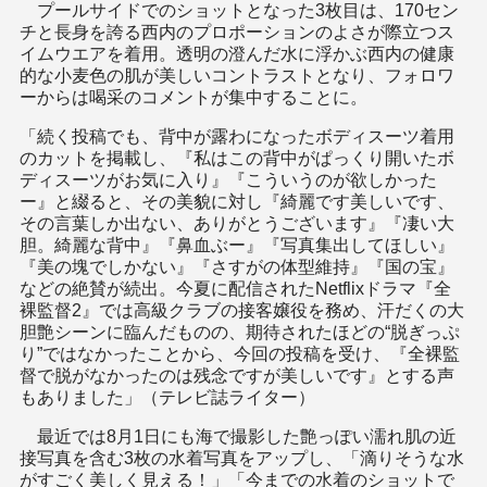
プールサイドでのショットとなった3枚目は、170セン
チと長身を誇る西内のプロポーションのよさが際立つス
イムウエアを着用。透明の澄んだ水に浮かぶ西内の健康
的な小麦色の肌が美しいコントラストとなり、フォロワ
ーからは喝采のコメントが集中することに。
「続く投稿でも、背中が露わになったボディスーツ着用
のカットを掲載し、『私はこの背中がぱっくり開いたボ
ディスーツがお気に入り』『こういうのが欲しかった
ー』と綴ると、その美貌に対し『綺麗です美しいです、
その言葉しか出ない、ありがとうございます』『凄い大
胆。綺麗な背中』『鼻血ぶー』『写真集出してほしい』
『美の塊でしかない』『さすがの体型維持』『国の宝』
などの絶賛が続出。今夏に配信されたNetflixドラマ『全
裸監督2』では高級クラブの接客嬢役を務め、汗だくの大
胆艶シーンに臨んだものの、期待されたほどの“脱ぎっぷ
り”ではなかったことから、今回の投稿を受け、『全裸監
督で脱がなかったのは残念ですが美しいです』とする声
もありました」（テレビ誌ライター）
最近では8月1日にも海で撮影した艶っぽい濡れ肌の近
接写真を含む3枚の水着写真をアップし、「滴りそうな水
がすごく美しく見える！」「今までの水着のショットで