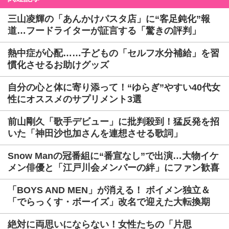
三山凌輝の「あんかけパスタ店」に“客足鈍化”報
道…フードライターが証言する「驚きの評判」
熱中症が心配……子どもの「セルフ水分補給」を習
慣化させるお助けグッズ
自分の心と体に寄り添って！“ゆらぎ”やすい40代女
性にオススメのサプリメント3選
前山剛久「歌手デビュー」に批判殺到！猛反発を招
いた「神田沙也加さんを連想させる歌詞」
Snow Manの冠番組に“番宣なし”で出演…大物イケ
メン俳優と「江戸川会メンバーの絆」にファン歓喜
「BOYS AND MEN」が消える！ ボイメン独立＆
「でらっくす・ボーイズ」改名で迎えた大転換期
絶対に両思いにならない！女性たちの「片思