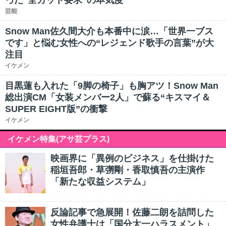
った“全カット要求”の本気度
芸能
Snow Man佐久間大介も本番中に涙…「世界一ブス
です」と悩む女性への“レジェンド歌手の言葉”が大
注目
イケメン
目黒蓮も入れた「9脚の椅子」も胸アツ！Snow Man
総出演CM「女装メンバー2人」で蘇る“キスマイ＆
SUPER EIGHT版”の衝撃
イケメン
イケメン特集(アサ芸プラス)
映画界に「異例のビジネス」を仕掛けた
稲垣吾郎・草彅剛・香取慎吾の主演作
「新たな収益システム」
反論記事で急展開！佐藤二朗を詰問した
女性弁護士は「国分太一ハラスメント」