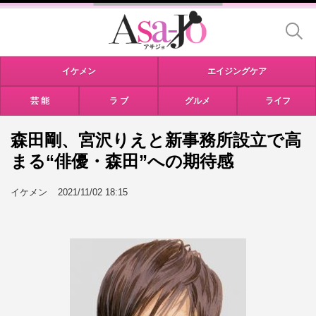
イケメン
エイジングケア
芸 能
ラ ブ
グルメ
ライフ
森田剛、宮沢りえと新事務所設立で高
まる“俳優・森田”への期待感
イケメン
2021/11/02 18:15