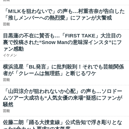
「M!LKを狙わないで」の声も…村重杏奈が告白した
「推しメンバーへの熱烈愛」にファンが大警戒
芸能
目黒蓮の不在に賛否も…「FIRST TAKE」大注目の
裏で投稿された“Snow Manの意味深インスタ”にフ
ァン感動
イケメン
横浜流星「BL発言」に批判殺到！それでも芸能関係
者が「クレームは無理筋」と断じるワケ
芸能
「山田涼介が狙われないか心配」の声も…ソロドー
ムツアー大成功も“人気女優の来場”疑惑にファンが
騒然
芸能
佐藤二朗「踊る大捜査線」公式告知で浮き彫りとな