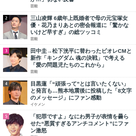
芸能
三山凌輝 6歳年上既婚者で母の元宝塚女
2
優・花乃まりあとの密会報道に「驚かな
いけど早すぎ」の総ツッコミ
芸能
田中圭→松下洸平に替わったビオレCMと
3
新作「キングダム 魂の決戦」で考える
「愛の問題児たちのこれから」
芸能
目黒蓮「“頑張って”とは言いたくない」
4
と発言も…熊本地震後に投稿した「8文字
のメッセージ」にファン感動
イケメン
「犯罪ですよ」なにわ男子が表情を曇ら
5
せた“悪質すぎるアンチコメント”にファ
ン激怒