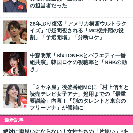
の担当者だった
28年ぶり復活「アメリカ横断ウルトラク
イズ」で疑問視される「MC櫻井翔の役
割」「予選開場」「分断ロケ」
中森明菜「SixTONESとバラエティー番
組共演」韓国ロケの視聴率と「NHKの動
き」
「ミヤネ屋」後釜番組MCに「村上信五と
読売テレビ女子アナ」起用までの「最重
要議論」内幕！「別のタレントと東京の
フリーアナ」が候補に
最新記事
絶対に両思いにならない！女性たちの「片思い」“あ