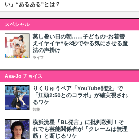
い」“あるある”とは？
スペシャル
蒸し暑い日の朝……子どもの“お着替
えイヤイヤ”を3秒でやる気にさせる魔
法の声掛け
ライフ
Asa-Jo チョイス
りくりゅうペア「YouTube開設」で
「江頭2:50とのコラボ」が確実視され
るワケ
芸能
横浜流星「BL発言」に批判殺到！そ
れでも芸能関係者が「クレームは無理
筋」と断じるワケ