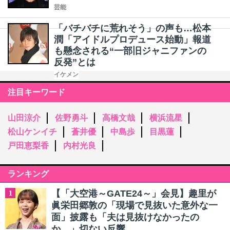
芸能
「バチバチに荒れそう」の声も…松本
潤「アイドルプロデュース始動」報道
も懸念される“一部旧ジャニファンの
反発”とは
イケメン
注目キーワード
山田涼介
佐野勇斗
高橋文哉
横浜流星
松山ケンイチ
蒼井優
中島歩
目黒蓮
戸田恵梨香
内村光良
ランキング
【「大空港～GATE24～」会見】趣里が
1
眞栄田郷敦の「現場で見抜いた意外な一
面」披露も「夫は見抜けなかったの
か…」切ない反響