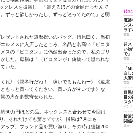
ネックレスを披露し、「震えるほどの金額だったんで
Re
て。ずっと欲しかったし、ずっと迷ってたので」と明
魔裟
ンス
ラす
芸能
レゼントされた還暦祝いのバッグ。指原曰く、当初
がエルメスに入店したところ、名品と名高い「ピコタ
超ス
い物
ルメスの『ピコタン』に偶然出会ったので、私のゴリ
で」
明かした。母親は「（ピコタンが）偽物って思われな
芸能
していた。
「M
白し
大警
くれ》《親孝行だね！ 稼いでるもんねー》《遠慮
芸能
っともっと買ってください。買い方が甘いです》な
目黒
称賛の声が多数寄せられた。
目の
スタ
イケメ
約60万円ほどの品。ネックレスと合わせて今回は
横浜
なり、それだけでも驚きですが、指原は7月にも
関係
画をアップ。ブランド品を買い漁り、その時は総額200
芸能