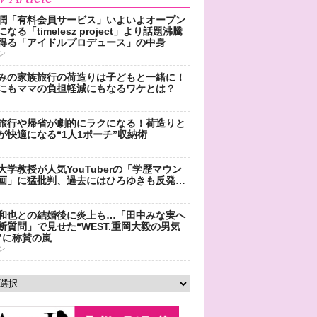
潤「有料会員サービス」いよいよオープン
なる「timelesz project」より話題沸騰
得る「アイドルプロデュース」の中身
ン
みの家族旅行の荷造りは子どもと一緒に！
にもママの負担軽減にもなるワケとは？
旅行や帰省が劇的にラクになる！荷造りと
が快適になる“1人1ポーチ”収納術
大学教授が人気YouTuberの「学歴マウン
画」に猛批判、過去にはひろゆきも反発…
和也との結婚後に炎上も…「田中みな実へ
断質問」で見せた“WEST.重岡大毅の男気
”に称賛の嵐
ン