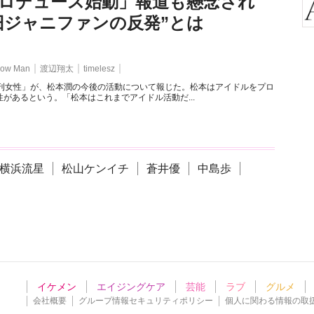
ロデュース始動」報道も懸念され
旧ジャニファンの反発”とは
ow Man
渡辺翔太
timelesz
週刊女性」が、松本潤の今後の活動について報じた。松本はアイドルをプロ
があるという。「松本はこれまでアイドル活動だ...
横浜流星
松山ケンイチ
蒼井優
中島歩
イケメン
エイジングケア
芸能
ラブ
グルメ
会社概要
グループ情報セキュリティポリシー
個人に関わる情報の取