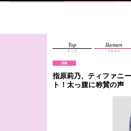
Top
Ikemen
トップ
イケメン
芸能
指原莉乃、ティファニ
ト！太っ腹に称賛の声