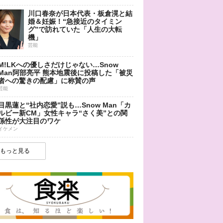
川口春奈が日本代表・板倉滉と結
婚＆妊娠！“急接近のタイミン
グ”で訪れていた「人生の大転
機」
芸能
M!LKへの優しさだけじゃない…Snow
Man阿部亮平 熊本地震後に投稿した「被災
者への驚きの配慮」に称賛の声
芸能
目黒蓮と“社内恋愛”説も…Snow Man「カ
ルビー新CM」女性キャラ“さく美”との関
係性が大注目のワケ
イケメン
もっと見る