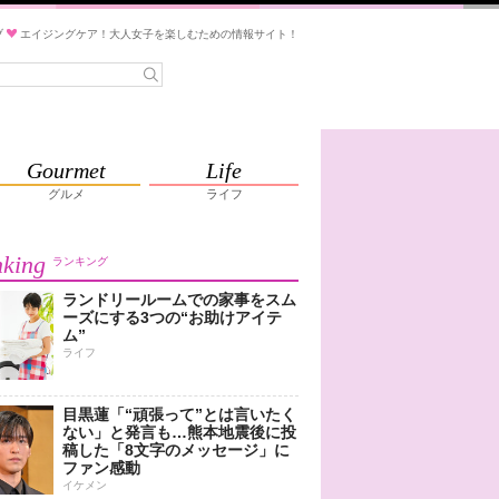
ブ
エイジングケア！大人女子を楽しむための情報サイト！
Gourmet
Life
グルメ
ライフ
king
ランキング
ランドリールームでの家事をスム
ーズにする3つの“お助けアイテ
ム”
ライフ
目黒蓮「“頑張って”とは言いたく
ない」と発言も…熊本地震後に投
稿した「8文字のメッセージ」に
ファン感動
イケメン