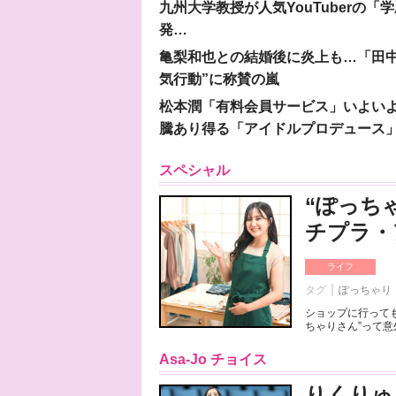
九州大学教授が人気YouTuberの
発…
亀梨和也との結婚後に炎上も…「田中
気行動”に称賛の嵐
松本潤「有料会員サービス」いよいよオープ
騰あり得る「アイドルプロデュース
スペシャル
“ぽっち
チプラ・
ライフ
タグ
ぽっちゃり
ショップに行っても
ちゃりさん”って意
Asa-Jo チョイス
りくりゅ