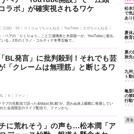
とのコラボ」が確実視されるワケ
松本
で気に
あり
イケメ
江頭2：50
りくりゅうちゃんねる
YouTube
エガちゃんねる
夏休
・ペアの「りくりゅう」こと三浦璃来と木原龍一が、YouTubeに進出。
教育
いる。2月のミラノ・コルティナ冬季五輪で...
ライフ
夏の
「BL発言」に批判殺到！それでも芸
旅先
ライフ
が「クレームは無理筋」と断じるワ
九州
ト動
ライフ
亀梨
の禁
BL
X
ファン
行動
ラブの生配信で語った&ldquo;BL観”が、思わぬ炎上騒動に発展してい
イケメ
れた会員限定のライブ配信で、ファンから...
チに荒れそう」の声も…松本潤「ア