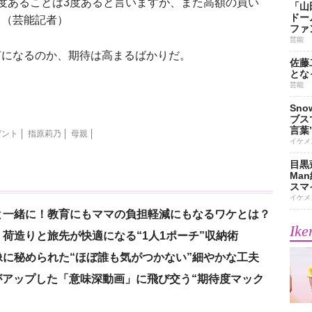
度あることは3度あると言いますが、また高額の買い
「山
ドー
」（芸能記者）
ファ
芸能
になるのか、期待は高まるばかりだ。
佐藤
とな
芸能
Sn
ブス
言葉
ゼント
指原莉乃
母親
イケメ
目黒
Ma
スマイ
イケメ
と一緒に！教育にもママの負担軽減にもなるワケとは？
Ike
荷造りと旅先が快適になる“1人1ポーチ”収納術
に秘められた“ほぼ誰も気がつかない”細やかな工夫
nがアップした「意味深動画」に飛び交う“期待度マック