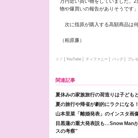
万円近い買い物をしていました。2
物や爆買いの報告がありそうです
次に指原が購入する高額商品は何
（柏原廉）
タグ
YouTube
ティファニー
バッグ
プレ
関連記事
夏休みの家族旅行の荷造りは子ども
夏の旅行や帰省が劇的にラクになる！
山本里菜「離婚発表」のインスタ画像
目黒蓮の重大発表説も…Snow Ma
スの考察”