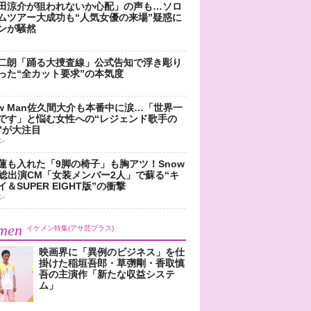
田涼介が狙われないか心配」の声も…ソロ
ムツアー大成功も“人気女優の来場”疑惑に
ンが騒然
二朗「踊る大捜査線」公式告知で浮き彫り
った“全カット要求”の本気度
ow Man佐久間大介も本番中に涙…「世界一
です」と悩む女性への“レジェンド歌手の
”が大注目
ン
蓮も入れた「9脚の椅子」も胸アツ！Snow
n総出演CM「女装メンバー2人」で蘇る“キ
＆SUPER EIGHT版”の衝撃
ン
men
イケメン特集(アサ芸プラス)
映画界に「異例のビジネス」を仕
掛けた稲垣吾郎・草彅剛・香取慎
吾の主演作「新たな収益システ
ム」