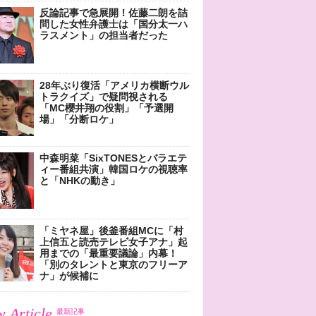
反論記事で急展開！佐藤二朗を詰
問した女性弁護士は「国分太一ハ
ラスメント」の担当者だった
28年ぶり復活「アメリカ横断ウル
トラクイズ」で疑問視される
「MC櫻井翔の役割」「予選開
場」「分断ロケ」
中森明菜「SixTONESとバラエテ
ィー番組共演」韓国ロケの視聴率
と「NHKの動き」
「ミヤネ屋」後釜番組MCに「村
上信五と読売テレビ女子アナ」起
用までの「最重要議論」内幕！
「別のタレントと東京のフリーア
ナ」が候補に
 Article
最新記事