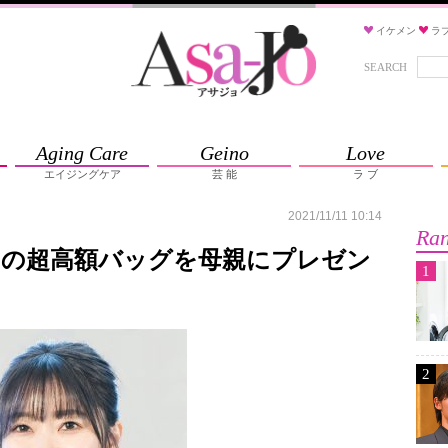
イケメン
ラ
SEARCH
Aging Care
Geino
Love
エイジングケア
芸 能
ラ ブ
2021/11/11 10:14
Ran
ーの超高額バッグを母親にプレゼン
1
2