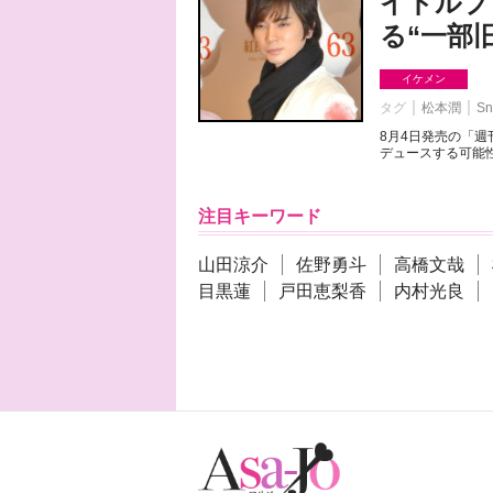
イドルプ
る“一部
イケメン
タグ
松本潤
Sn
8月4日発売の「
デュースする可能性
注目キーワード
山田涼介
佐野勇斗
高橋文哉
目黒蓮
戸田恵梨香
内村光良