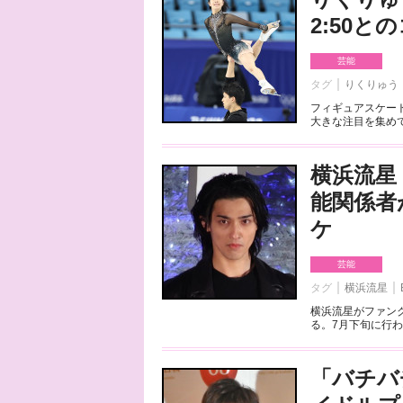
2:50
芸能
タグ
りくりゅう
フィギュアスケート
大きな注目を集めて
横浜流星
能関係者
ケ
芸能
タグ
横浜流星
横浜流星がファンク
る。7月下旬に行わ
「バチバ