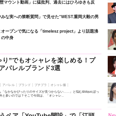
「学歴マウント動画」に猛批判、過去にはひろゆきも反
みな実への禁断質問」で見せた“WEST.重岡大毅の男
ンで気になる「timelesz project」より話題沸
」の中身
ゃり”でもオシャレを楽しめる！プ
アパレルブランド3選
アパレル
ブランド
プチプラ
オシャレ服
「なかなかぴったりのサイズが見つからない……」と悩む&ldquo;ぽっ
外と多いのでは？そこで今回は、「オシャレ...
New
うペア「YouTube開設」で「江頭