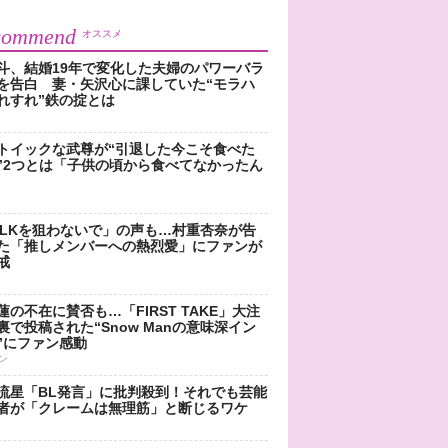
commend
オススメ
斗、結婚19年で変化した夫婦のパワーバラ
を告白 妻・矢沢心に課していた“モラハ
れすれ”鉄の掟とは
トイックな武尊が“引退した今こそ食べた
”2つとは「子供の頃から食べてなかったん
!LKを狙わないで」の声も…村重杏奈が告
た「推しメンバーへの熱烈愛」にファンが
戒
蓮の不在に賛否も…「FIRST TAKE」大注
裏で投稿された“Snow Manの意味深イン
”にファン感動
ン
流星「BL発言」に批判殺到！それでも芸能
者が「クレームは無理筋」と断じるワケ