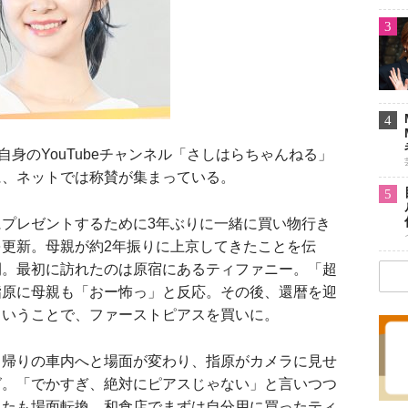
3
4
身のYouTubeチャンネル「さしはらちゃんねる」
に、ネットでは称賛が集まっている。
5
プレゼントするために3年ぶりに一緒に買い物行き
更新。母親が約2年振りに上京してきたことを伝
開。最初に訪れたのは原宿にあるティファニー。「超
指原に母親も「おー怖っ」と反応。その後、還暦を迎
ということで、ファーストピアスを買いに。
帰りの車内へと場面が変わり、指原がカメラに見せ
グ。「でかすぎ、絶対にピアスじゃない」と言いつつ
またも場面転換。和食店でまずは自分用に買ったティ