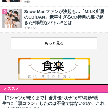
芸能
Snow Manファンが決起も…「M!LK所属
5
のEBiDAN」豪華すぎるCD特典の裏で起
きた“熾烈なバトル”とは
イケメン
もっと見る
オススメ
【Tシャツが乾くまで】蒼井優“咲子”が中島歩“樹
生”に「頭コツン」したのは不倫ではないのか、これ