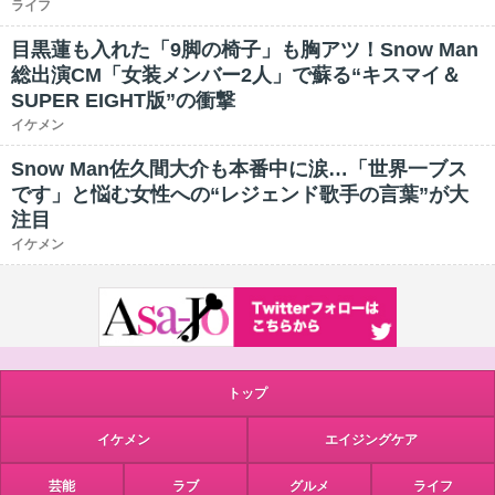
ライフ
目黒蓮も入れた「9脚の椅子」も胸アツ！Snow Man
総出演CM「女装メンバー2人」で蘇る“キスマイ＆
SUPER EIGHT版”の衝撃
イケメン
Snow Man佐久間大介も本番中に涙…「世界一ブス
です」と悩む女性への“レジェンド歌手の言葉”が大
注目
イケメン
トップ
イケメン
エイジングケア
芸能
ラブ
グルメ
ライフ