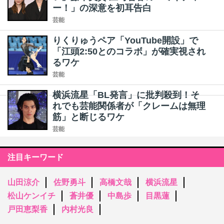
ー！」の深意を初耳告白
芸能
りくりゅうペア「YouTube開設」で
「江頭2:50とのコラボ」が確実視され
るワケ
芸能
横浜流星「BL発言」に批判殺到！そ
れでも芸能関係者が「クレームは無理
筋」と断じるワケ
芸能
注目キーワード
山田涼介
佐野勇斗
高橋文哉
横浜流星
松山ケンイチ
蒼井優
中島歩
目黒蓮
戸田恵梨香
内村光良