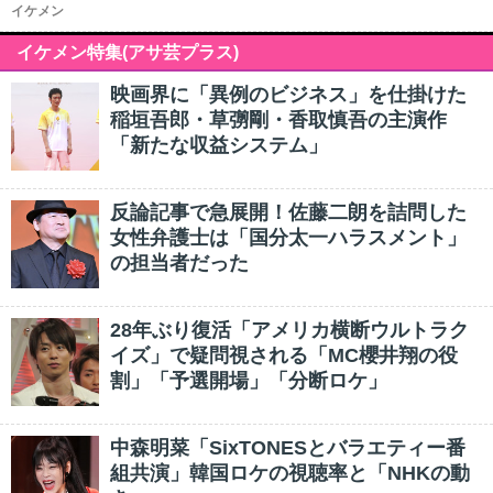
イケメン
イケメン特集(アサ芸プラス)
映画界に「異例のビジネス」を仕掛けた
稲垣吾郎・草彅剛・香取慎吾の主演作
「新たな収益システム」
反論記事で急展開！佐藤二朗を詰問した
女性弁護士は「国分太一ハラスメント」
の担当者だった
28年ぶり復活「アメリカ横断ウルトラク
イズ」で疑問視される「MC櫻井翔の役
割」「予選開場」「分断ロケ」
中森明菜「SixTONESとバラエティー番
組共演」韓国ロケの視聴率と「NHKの動