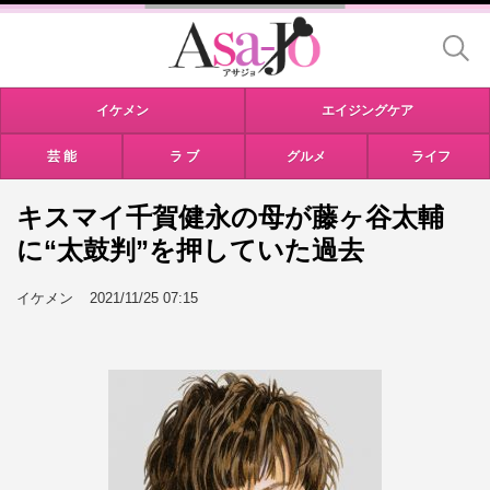
イケメン
エイジングケア
芸 能
ラ ブ
グルメ
ライフ
キスマイ千賀健永の母が藤ヶ谷太輔
に“太鼓判”を押していた過去
イケメン
2021/11/25 07:15