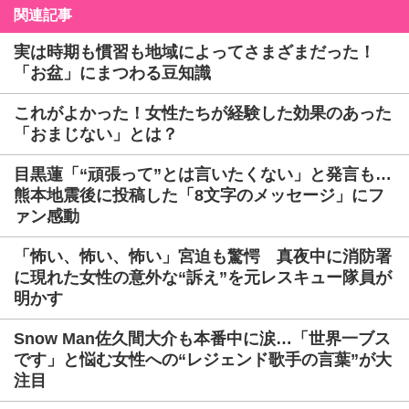
関連記事
実は時期も慣習も地域によってさまざまだった！
「お盆」にまつわる豆知識
これがよかった！女性たちが経験した効果のあった
「おまじない」とは？
目黒蓮「“頑張って”とは言いたくない」と発言も…
熊本地震後に投稿した「8文字のメッセージ」にフ
ァン感動
「怖い、怖い、怖い」宮迫も驚愕 真夜中に消防署
に現れた女性の意外な“訴え”を元レスキュー隊員が
明かす
Snow Man佐久間大介も本番中に涙…「世界一ブス
です」と悩む女性への“レジェンド歌手の言葉”が大
注目