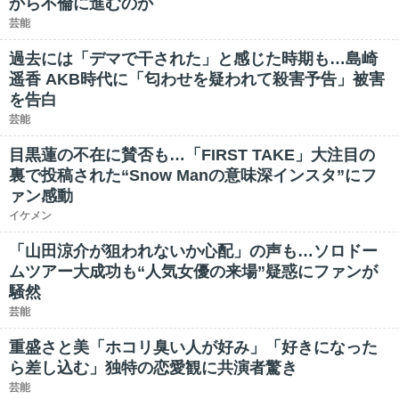
から不倫に進むのか
芸能
過去には「デマで干された」と感じた時期も…島崎
遥香 AKB時代に「匂わせを疑われて殺害予告」被害
を告白
芸能
目黒蓮の不在に賛否も…「FIRST TAKE」大注目の
裏で投稿された“Snow Manの意味深インスタ”にフ
ァン感動
イケメン
「山田涼介が狙われないか心配」の声も…ソロドー
ムツアー大成功も“人気女優の来場”疑惑にファンが
騒然
芸能
重盛さと美「ホコリ臭い人が好み」「好きになった
ら差し込む」独特の恋愛観に共演者驚き
芸能