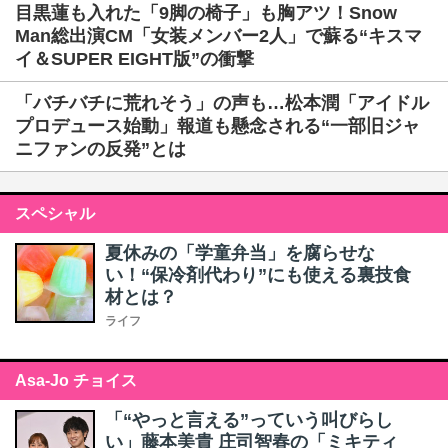
目黒蓮も入れた「9脚の椅子」も胸アツ！Snow
Man総出演CM「女装メンバー2人」で蘇る“キスマ
イ＆SUPER EIGHT版”の衝撃
「バチバチに荒れそう」の声も…松本潤「アイドル
プロデュース始動」報道も懸念される“一部旧ジャ
ニファンの反発”とは
スペシャル
夏休みの「学童弁当」を腐らせな
い！“保冷剤代わり”にも使える裏技食
材とは？
ライフ
Asa-Jo チョイス
「“やっと言える”っていう叫びらし
い」藤本美貴 庄司智春の「ミキティ