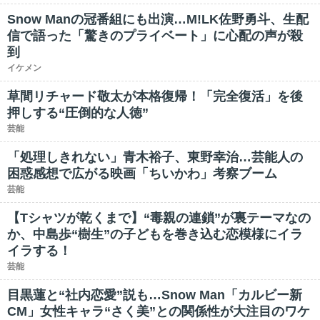
Snow Manの冠番組にも出演…M!LK佐野勇斗、生配
信で語った「驚きのプライベート」に心配の声が殺
到
イケメン
草間リチャード敬太が本格復帰！「完全復活」を後
押しする“圧倒的な人徳”
芸能
「処理しきれない」青木裕子、東野幸治…芸能人の
困惑感想で広がる映画「ちいかわ」考察ブーム
芸能
【Tシャツが乾くまで】“毒親の連鎖”が裏テーマなの
か、中島歩“樹生”の子どもを巻き込む恋模様にイラ
イラする！
芸能
目黒蓮と“社内恋愛”説も…Snow Man「カルビー新
CM」女性キャラ“さく美”との関係性が大注目のワケ