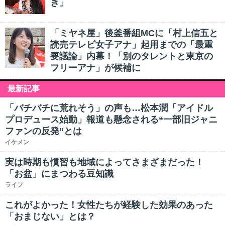
き」
「ミヤネ屋」後釜番組MCに「村上信五と
読売テレビ女子アナ」起用までの「最重
要議論」内幕！「別のタレントと東京の
フリーアナ」が候補に
最新記事
「バチバチに荒れそう」の声も…松本潤「アイドル
プロデュース始動」報道も懸念される“一部旧ジャニ
ファンの反発”とは
イケメン
実は時期も慣習も地域によってさまざまだった！
「お盆」にまつわる豆知識
ライフ
これがよかった！女性たちが経験した効果のあった
「おまじない」とは？