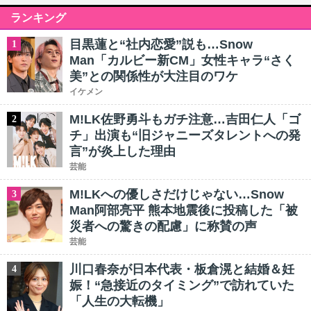
ランキング
目黒蓮と“社内恋愛”説も…Snow
1
Man「カルビー新CM」女性キャラ“さく
美”との関係性が大注目のワケ
イケメン
M!LK佐野勇斗もガチ注意…吉田仁人「ゴ
2
チ」出演も“旧ジャニーズタレントへの発
言”が炎上した理由
芸能
M!LKへの優しさだけじゃない…Snow
3
Man阿部亮平 熊本地震後に投稿した「被
災者への驚きの配慮」に称賛の声
芸能
川口春奈が日本代表・板倉滉と結婚＆妊
4
娠！“急接近のタイミング”で訪れていた
「人生の大転機」