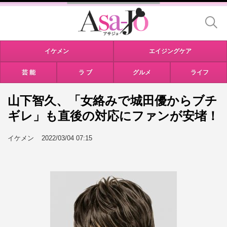
イケメン
エイジングケア
芸 能
ラ ブ
グルメ
ライフ
山下智久、「女絡みで城田優からブチ
ギレ」も直後の対応にファンが安堵！
イケメン
2022/03/04 07:15