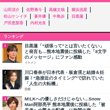
山田涼介
佐野勇斗
高橋文哉
横浜流星
松山ケンイチ
蒼井優
中島歩
目黒蓮
戸田恵梨香
内村光良
ランキング
目黒蓮「“頑張って”とは言いたくない」
1
と発言も…熊本地震後に投稿した「8文字
のメッセージ」にファン感動
イケメン
川口春奈が日本代表・板倉滉と結婚＆妊
2
娠！“急接近のタイミング”で訪れていた
「人生の大転機」
芸能
M!LKへの優しさだけじゃない…Snow
3
Man阿部亮平 熊本地震後に投稿した「被