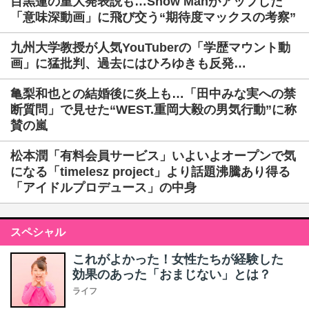
目黒蓮の重大発表説も…Snow Manがアップした
「意味深動画」に飛び交う“期待度マックスの考察”
九州大学教授が人気YouTuberの「学歴マウント動
画」に猛批判、過去にはひろゆきも反発…
亀梨和也との結婚後に炎上も…「田中みな実への禁
断質問」で見せた“WEST.重岡大毅の男気行動”に称
賛の嵐
松本潤「有料会員サービス」いよいよオープンで気
になる「timelesz project」より話題沸騰あり得る
「アイドルプロデュース」の中身
スペシャル
これがよかった！女性たちが経験した
効果のあった「おまじない」とは？
ライフ