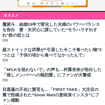
オススメ
魔裟斗、結婚19年で変化した夫婦のパワーバランス
を告白 妻・矢沢心に課していた“モラハラすれす
れ”鉄の掟とは
芸能
超ストイックな武尊が“引退した今こそ食べたい物”2
つとは「子供の頃から食べてなかったんで」
芸能
「M!LKを狙わないで」の声も…村重杏奈が告白した
「推しメンバーへの熱烈愛」にファンが大警戒
芸能
目黒蓮の不在に賛否も…「FIRST TAKE」大注目の
裏で投稿された“Snow Manの意味深インスタ”にフ
ァン感動