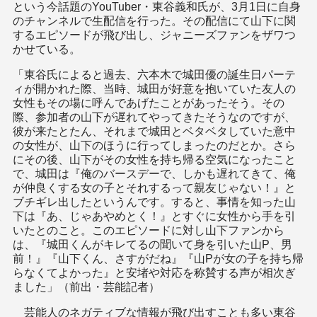
という今話題のYouTuber・東谷義和氏が、3月1日に自身
のチャンネルで生配信を行った。その配信にて山下に関
するエピソードが飛び出し、ジャニーズファンをザワつ
かせている。
「東谷氏によると過去、六本木で城田優の誕生日パーテ
ィが開かれた際、当時、城田が好意を抱いていた友人の
女性もその場に呼んであげたことがあったそう。その
際、参加者の山下が遅れてやってきたそうなのですが、
彼が来たとたん、それまで城田とベタベタしていた意中
の女性が、山下のほうに行ってしまったのだとか。さら
にその後、山下がその女性を持ち帰る空気になったこと
で、城田は『俺のバースデーで、しかも遅れてきて、俺
が仲良くする女の子とそれするって親友じゃない！』と
ブチギレ出したというんです。すると、事情を知った山
下は『あ、じゃあやめとく！』とすぐに女性から手を引
いたとのこと。このエピソードに対し山下ファンから
は、『城田くんがキレてるの聞いて身を引いた山P、男
前！』『山下くん、さすがだね』『山Pが女の子を持ち帰
らなくてよかった』と安堵や対応を称賛する声が相次ぎ
ました」（前出・芸能記者）
芸能人のネガティブな情報が飛び出すことも多い東谷