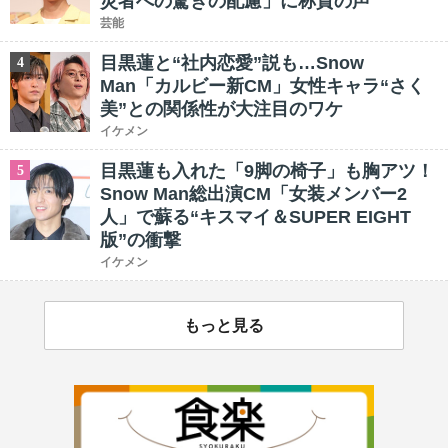
災者への驚きの配慮」に称賛の声
芸能
目黒蓮と“社内恋愛”説も…Snow
4
Man「カルビー新CM」女性キャラ“さく
美”との関係性が大注目のワケ
イケメン
目黒蓮も入れた「9脚の椅子」も胸アツ！
5
Snow Man総出演CM「女装メンバー2
人」で蘇る“キスマイ＆SUPER EIGHT
版”の衝撃
イケメン
もっと見る