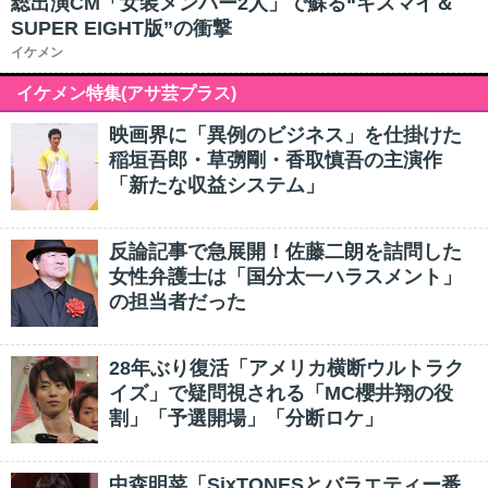
総出演CM「女装メンバー2人」で蘇る“キスマイ＆
SUPER EIGHT版”の衝撃
イケメン
イケメン特集(アサ芸プラス)
映画界に「異例のビジネス」を仕掛けた
稲垣吾郎・草彅剛・香取慎吾の主演作
「新たな収益システム」
反論記事で急展開！佐藤二朗を詰問した
女性弁護士は「国分太一ハラスメント」
の担当者だった
28年ぶり復活「アメリカ横断ウルトラク
イズ」で疑問視される「MC櫻井翔の役
割」「予選開場」「分断ロケ」
中森明菜「SixTONESとバラエティー番