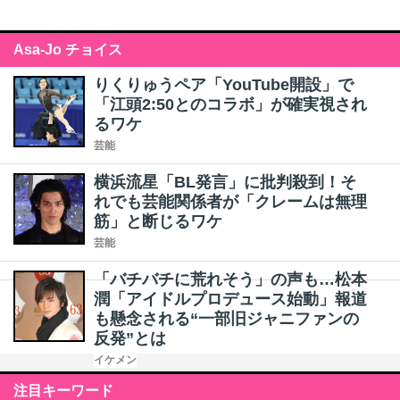
Asa-Jo チョイス
りくりゅうペア「YouTube開設」で
「江頭2:50とのコラボ」が確実視され
るワケ
芸能
横浜流星「BL発言」に批判殺到！そ
れでも芸能関係者が「クレームは無理
筋」と断じるワケ
芸能
「バチバチに荒れそう」の声も…松本
潤「アイドルプロデュース始動」報道
も懸念される“一部旧ジャニファンの
反発”とは
イケメン
注目キーワード