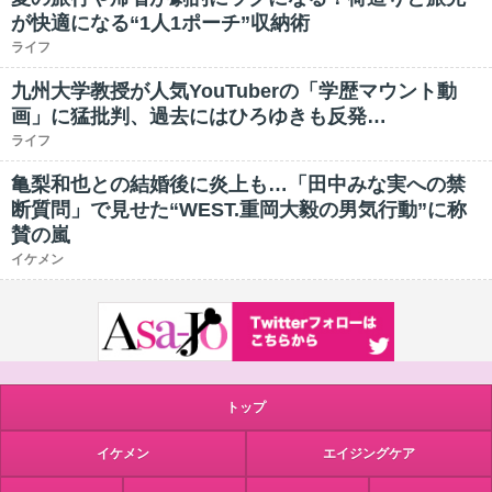
が快適になる“1人1ポーチ”収納術
ライフ
九州大学教授が人気YouTuberの「学歴マウント動
画」に猛批判、過去にはひろゆきも反発…
ライフ
亀梨和也との結婚後に炎上も…「田中みな実への禁
断質問」で見せた“WEST.重岡大毅の男気行動”に称
賛の嵐
イケメン
トップ
イケメン
エイジングケア