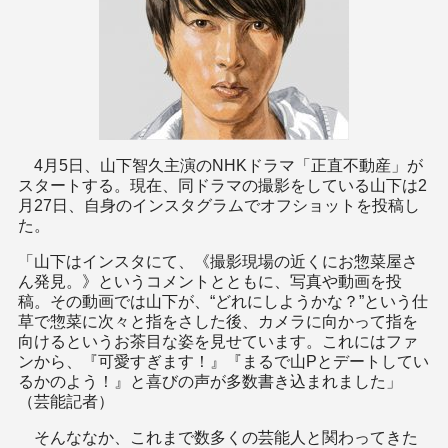
4月5日、山下智久主演のNHKドラマ「正直不動産」が
スタートする。現在、同ドラマの撮影をしている山下は2
月27日、自身のインスタグラムでオフショットを投稿し
た。
「山下はインスタにて、《撮影現場の近くにお惣菜屋さ
ん発見。》というコメントとともに、写真や動画を投
稿。その動画では山下が、“どれにしようかな？”という仕
草で惣菜に次々と指をさした後、カメラに向かって指を
向けるというお茶目な姿を見せています。これにはファ
ンから、『可愛すぎます！』『まるで山Pとデートしてい
るかのよう！』と喜びの声が多数書き込まれました」
（芸能記者）
そんななか、これまで数多くの芸能人と関わってきた