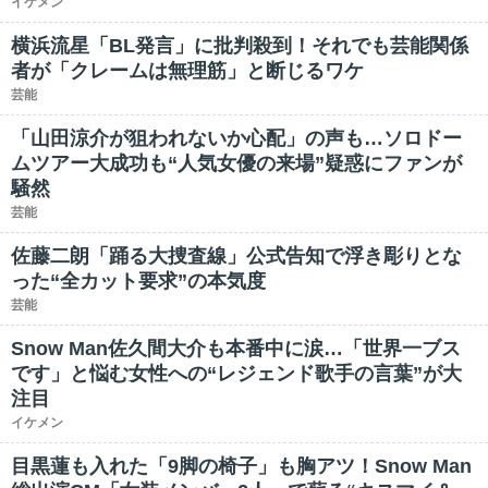
イケメン
横浜流星「BL発言」に批判殺到！それでも芸能関係
者が「クレームは無理筋」と断じるワケ
芸能
「山田涼介が狙われないか心配」の声も…ソロドー
ムツアー大成功も“人気女優の来場”疑惑にファンが
騒然
芸能
佐藤二朗「踊る大捜査線」公式告知で浮き彫りとな
った“全カット要求”の本気度
芸能
Snow Man佐久間大介も本番中に涙…「世界一ブス
です」と悩む女性への“レジェンド歌手の言葉”が大
注目
イケメン
目黒蓮も入れた「9脚の椅子」も胸アツ！Snow Man