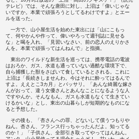
テレビ）では、そんな唐田に対し、上沼は「偉いじゃな
いですか。本業で頑張ろうとしてるわけですよ」とエー
ルを送った。
一方で、山小屋生活を始めた東出には「山にこもっ
て、何やかんや作って、偉いやろって週刊誌に見せる
な」と喝を入れ、「見習いなさい、前の恋人のえりかさ
んを。本業で頑張ってはんねんで」と指摘。
東出のワイルドな新生活を巡っては、携帯電話の電波
はおろか、ガス、水道も通っていない過酷な環境下で、
自ら捕獲した獣をさばいて食しているとされる。これに
上沼は「長続きしませんわ。今はそれに酔ってはるんで
すよ。ええとこ3カ月」とバッサリ。「あんな綺麗な嫁さ
んがおって、違う女優さんとあんなことになるような人
ですやんか。そんなもん、ガスも水道もなくて生きてい
けるかいな」とし、東出の山暮らしが短期的なものにな
ると予想した。
その後も、「杏さんへの罪、どないして償うつもりや
ねん。杏さん、フランス行っちゃったんだよ。知ってる
のか！」「子供さん、全部引き取ってやってはんねん。
アンタ、山小屋使ってる場合ちゃうぞ！ 甘いわ。ナメ