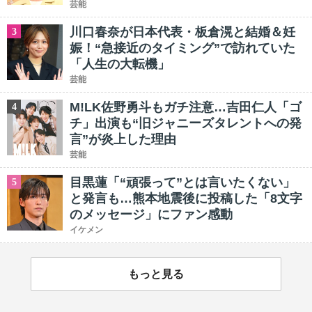
芸能
川口春奈が日本代表・板倉滉と結婚＆妊
3
娠！“急接近のタイミング”で訪れていた
「人生の大転機」
芸能
M!LK佐野勇斗もガチ注意…吉田仁人「ゴ
4
チ」出演も“旧ジャニーズタレントへの発
言”が炎上した理由
芸能
目黒蓮「“頑張って”とは言いたくない」
5
と発言も…熊本地震後に投稿した「8文字
のメッセージ」にファン感動
イケメン
もっと見る