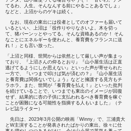
てるわ、人生。そんなんする前にやることあるでしょ」
などと、上沼からのゲキは続く。
なお、現在の東出には役者としてのオファーも届いて
いるといい、上沼は「役作りやりなさいよ。木を切っ
て、猪バーンッとやってる。そんな資格あるのか！ そん
なことにエネルギーを使わんと、養育費をフランスに送
れ！」とも言い放った。
「上沼と同様、世間からは依然として厳しい声が集まっ
ており、『上沼さんの仰るとおり』『山小屋生活は正直
逃げてるようにしか思えない』といった声が寄せられた
一方で、『いつまで叩けば気が済むの？』『山小屋生活
と養育費は関係ないでしょう』などと擁護する見方もチ
ラホラ。また、世間が『養育費を払え！』といった批判
を続けていることで、いつまでも東出のイメージが回復
せず、結果的に杏の子供に支払われるべき養育費を稼ぐ
ことが困難になる可能性を指摘する人もいました」（テ
レビ誌ライター）
先日は、2023年3月公開の映画「Winny」で、三浦貴大
とW主演することが発表されたばかりの東出。徐々に仕
事を増やしつつあるだけに、今は山小屋で英気を養って