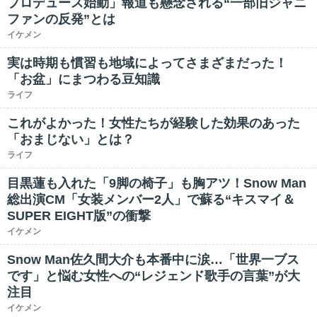
プロデュース始動」報道も懸念される“一部旧ジャニ
ファンの反発”とは
イケメン
実は時期も慣習も地域によってさまざまだった！
「お盆」にまつわる豆知識
ライフ
これがよかった！女性たちが経験した効果のあった
「おまじない」とは？
ライフ
目黒蓮も入れた「9脚の椅子」も胸アツ！Snow Man
総出演CM「女装メンバー2人」で蘇る“キスマイ＆
SUPER EIGHT版”の衝撃
イケメン
Snow Man佐久間大介も本番中に涙…「世界一ブス
です」と悩む女性への“レジェンド歌手の言葉”が大
注目
イケメン