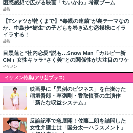
困惑感想で広がる映画「ちいかわ」考察ブーム
芸能
【Tシャツが乾くまで】“毒親の連鎖”が裏テーマなの
か、中島歩“樹生”の子どもを巻き込む恋模様にイラ
イラする！
芸能
目黒蓮と“社内恋愛”説も…Snow Man「カルビー新
CM」女性キャラ“さく美”との関係性が大注目のワケ
イケメン
イケメン特集(アサ芸プラス)
映画界に「異例のビジネス」を仕掛けた
稲垣吾郎・草彅剛・香取慎吾の主演作
「新たな収益システム」
反論記事で急展開！佐藤二朗を詰問した
女性弁護士は「国分太一ハラスメント」