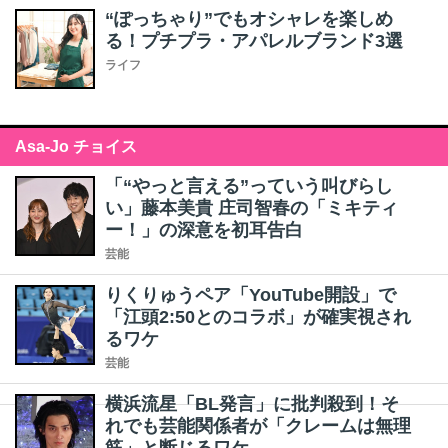
“ぽっちゃり”でもオシャレを楽しめ
る！プチプラ・アパレルブランド3選
ライフ
Asa-Jo チョイス
「“やっと言える”っていう叫びらし
い」藤本美貴 庄司智春の「ミキティ
ー！」の深意を初耳告白
芸能
りくりゅうペア「YouTube開設」で
「江頭2:50とのコラボ」が確実視され
るワケ
芸能
横浜流星「BL発言」に批判殺到！そ
れでも芸能関係者が「クレームは無理