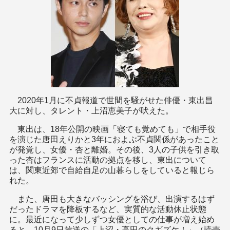
2020年1月に不貞報道で世間を騒がせた俳優・東出昌
大に対し、タレント・上沼恵美子が吠えた。
東出は、18年公開の映画「寝ても覚めても」で相手役
を演じた唐田えりかと3年におよぶ不貞関係があったこと
が発覚し、女優・杏と離婚。その後、3人の子供を引き取
った杏はフランスに活動の拠点を移し、東出について
は、関東近郊で自給自足の山暮らしをしていると報じら
れた。
また、唐田も大きなバッシングを浴び、出演するはず
だったドラマを降板するなど、実質的な活動休止状態
に。最近になって少しずつ女優としての仕事が増え始め
ると、10月9日放送の「上沼・高田のクギズケ！」（読売