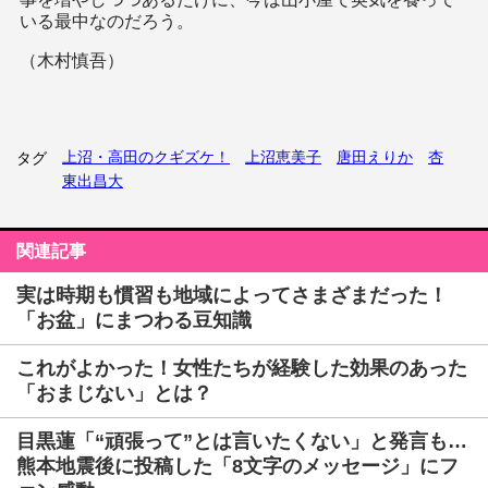
いる最中なのだろう。
（木村慎吾）
上沼・高田のクギズケ！
上沼恵美子
唐田えりか
杏
タグ
東出昌大
関連記事
実は時期も慣習も地域によってさまざまだった！
「お盆」にまつわる豆知識
これがよかった！女性たちが経験した効果のあった
「おまじない」とは？
目黒蓮「“頑張って”とは言いたくない」と発言も…
熊本地震後に投稿した「8文字のメッセージ」にフ