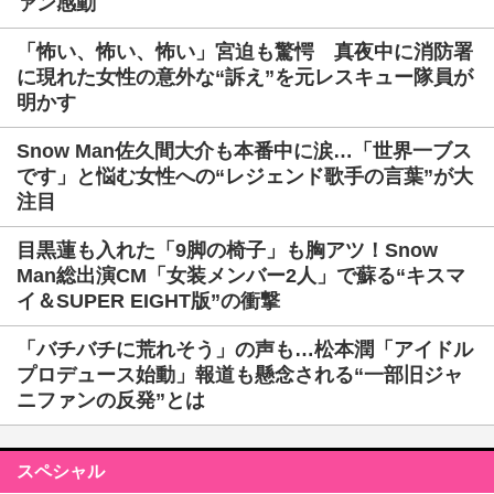
ァン感動
「怖い、怖い、怖い」宮迫も驚愕 真夜中に消防署
に現れた女性の意外な“訴え”を元レスキュー隊員が
明かす
Snow Man佐久間大介も本番中に涙…「世界一ブス
です」と悩む女性への“レジェンド歌手の言葉”が大
注目
目黒蓮も入れた「9脚の椅子」も胸アツ！Snow
Man総出演CM「女装メンバー2人」で蘇る“キスマ
イ＆SUPER EIGHT版”の衝撃
「バチバチに荒れそう」の声も…松本潤「アイドル
プロデュース始動」報道も懸念される“一部旧ジャ
ニファンの反発”とは
スペシャル