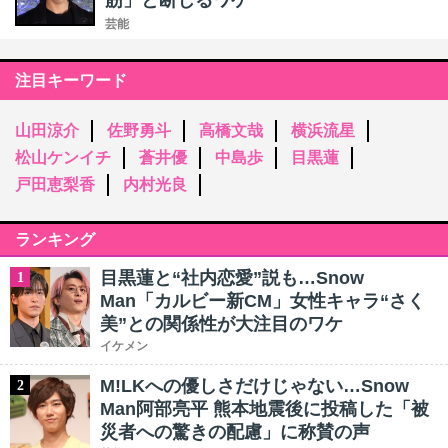
筋」と断じるワケ
芸能
注目キーワード
山田涼介
佐野勇斗
高橋文哉
横浜流星
松山ケンイチ
蒼井優
中島歩
目黒蓮
戸田恵梨香
内村光良
ランキング
目黒蓮と“社内恋愛”説も…Snow
1
Man「カルビー新CM」女性キャラ“さく
美”との関係性が大注目のワケ
イケメン
M!LKへの優しさだけじゃない…Snow
2
Man阿部亮平 熊本地震後に投稿した「被
災者への驚きの配慮」に称賛の声