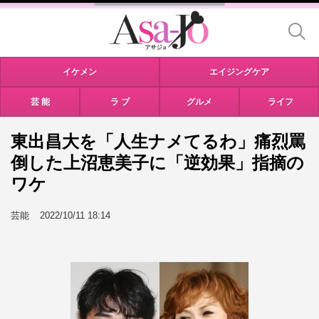
イケメン
エイジングケア
芸 能
ラ ブ
グルメ
ライフ
東出昌大を「人生ナメてるわ」痛烈罵
倒した上沼恵美子に「逆効果」指摘の
ワケ
芸能
2022/10/11 18:14