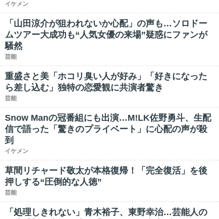
イケメン
「山田涼介が狙われないか心配」の声も…ソロドー
ムツアー大成功も“人気女優の来場”疑惑にファンが
騒然
芸能
重盛さと美「ホコリ臭い人が好み」「好きになった
ら差し込む」独特の恋愛観に共演者驚き
芸能
Snow Manの冠番組にも出演…M!LK佐野勇斗、生配
信で語った「驚きのプライベート」に心配の声が殺
到
イケメン
草間リチャード敬太が本格復帰！「完全復活」を後
押しする“圧倒的な人徳”
芸能
「処理しきれない」青木裕子、東野幸治…芸能人の