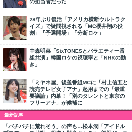
の担当者だった
28年ぶり復活「アメリカ横断ウルトラク
イズ」で疑問視される「MC櫻井翔の役
割」「予選開場」「分断ロケ」
中森明菜「SixTONESとバラエティー番
組共演」韓国ロケの視聴率と「NHKの動
き」
「ミヤネ屋」後釜番組MCに「村上信五と
読売テレビ女子アナ」起用までの「最重
要議論」内幕！「別のタレントと東京の
フリーアナ」が候補に
最新記事
「バチバチに荒れそう」の声も…松本潤「アイドル