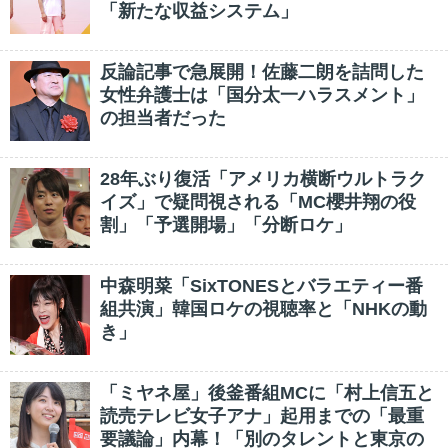
「新たな収益システム」
反論記事で急展開！佐藤二朗を詰問した
女性弁護士は「国分太一ハラスメント」
の担当者だった
28年ぶり復活「アメリカ横断ウルトラク
イズ」で疑問視される「MC櫻井翔の役
割」「予選開場」「分断ロケ」
中森明菜「SixTONESとバラエティー番
組共演」韓国ロケの視聴率と「NHKの動
き」
「ミヤネ屋」後釜番組MCに「村上信五と
読売テレビ女子アナ」起用までの「最重
要議論」内幕！「別のタレントと東京の