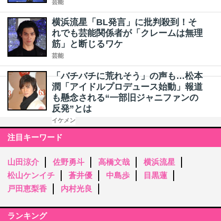
芸能
横浜流星「BL発言」に批判殺到！そ
れでも芸能関係者が「クレームは無理
筋」と断じるワケ
芸能
「バチバチに荒れそう」の声も…松本
潤「アイドルプロデュース始動」報道
も懸念される“一部旧ジャニファンの
反発”とは
イケメン
注目キーワード
山田涼介
佐野勇斗
高橋文哉
横浜流星
松山ケンイチ
蒼井優
中島歩
目黒蓮
戸田恵梨香
内村光良
ランキング