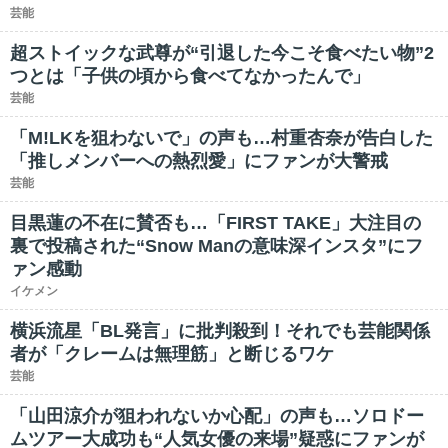
芸能
超ストイックな武尊が“引退した今こそ食べたい物”2
つとは「子供の頃から食べてなかったんで」
芸能
「M!LKを狙わないで」の声も…村重杏奈が告白した
「推しメンバーへの熱烈愛」にファンが大警戒
芸能
目黒蓮の不在に賛否も…「FIRST TAKE」大注目の
裏で投稿された“Snow Manの意味深インスタ”にフ
ァン感動
イケメン
横浜流星「BL発言」に批判殺到！それでも芸能関係
者が「クレームは無理筋」と断じるワケ
芸能
「山田涼介が狙われないか心配」の声も…ソロドー
ムツアー大成功も“人気女優の来場”疑惑にファンが