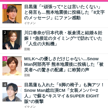
目黒蓮「“頑張って”とは言いたくない」
1
と発言も…熊本地震後に投稿した「8文字
のメッセージ」にファン感動
イケメン
川口春奈が日本代表・板倉滉と結婚＆妊
2
娠！“急接近のタイミング”で訪れていた
「人生の大転機」
芸能
M!LKへの優しさだけじゃない…Snow
3
Man阿部亮平 熊本地震後に投稿した「被
災者への驚きの配慮」に称賛の声
芸能
目黒蓮も入れた「9脚の椅子」も胸アツ！
4
Snow Man総出演CM「女装メンバー2
人」で蘇る“キスマイ＆SUPER EIGHT
版”の衝撃
イケメン