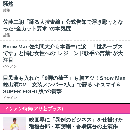
騒然
芸能
佐藤二朗「踊る大捜査線」公式告知で浮き彫りとな
った“全カット要求”の本気度
芸能
Snow Man佐久間大介も本番中に涙…「世界一ブス
です」と悩む女性への“レジェンド歌手の言葉”が大
注目
イケメン
目黒蓮も入れた「9脚の椅子」も胸アツ！Snow Man
総出演CM「女装メンバー2人」で蘇る“キスマイ＆
SUPER EIGHT版”の衝撃
イケメン
イケメン特集(アサ芸プラス)
映画界に「異例のビジネス」を仕掛けた
稲垣吾郎・草彅剛・香取慎吾の主演作