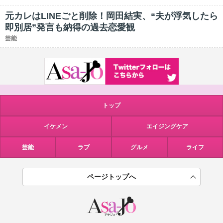
元カレはLINEごと削除！岡田結実、“夫が浮気したら
即別居”発言も納得の過去恋愛観
芸能
トップ
イケメン
エイジングケア
芸能
ラブ
グルメ
ライフ
ページトップへ