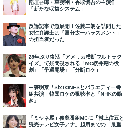
稲垣吾郎・草彅剛・香取慎吾の主演作
「新たな収益システム」
反論記事で急展開！佐藤二朗を詰問した
女性弁護士は「国分太一ハラスメント」
の担当者だった
28年ぶり復活「アメリカ横断ウルトラク
イズ」で疑問視される「MC櫻井翔の役
割」「予選開場」「分断ロケ」
中森明菜「SixTONESとバラエティー番
組共演」韓国ロケの視聴率と「NHKの動
き」
「ミヤネ屋」後釜番組MCに「村上信五と
読売テレビ女子アナ」起用までの「最重