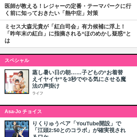
医師が教える！レジャーの定番・テーマパークに行
く前に知っておきたい「熱中症」対策
ミセス大森元貴が「紅白司会」有力候補に浮上！
「昨年末の紅白」に指摘される“ほのめかし疑惑”と
は
スペシャル
蒸し暑い日の朝……子どもの“お着替
えイヤイヤ”を3秒でやる気にさせる魔
法の声掛け
ライフ
Asa-Jo チョイス
りくりゅうペア「YouTube開設」で
「江頭2:50とのコラボ」が確実視され