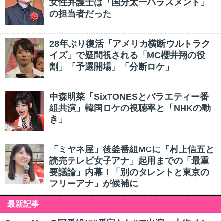
女性弁護士は「国分太一ハラスメント」
の担当者だった
28年ぶり復活「アメリカ横断ウルトラク
イズ」で疑問視される「MC櫻井翔の役
割」「予選開場」「分断ロケ」
中森明菜「SixTONESとバラエティー番
組共演」韓国ロケの視聴率と「NHKの動
き」
「ミヤネ屋」後釜番組MCに「村上信五と
読売テレビ女子アナ」起用までの「最重
要議論」内幕！「別のタレントと東京の
フリーアナ」が候補に
最新記事