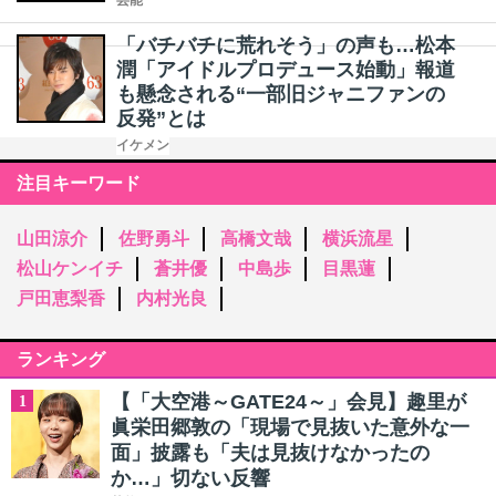
芸能
「バチバチに荒れそう」の声も…松本
潤「アイドルプロデュース始動」報道
も懸念される“一部旧ジャニファンの
反発”とは
イケメン
注目キーワード
山田涼介
佐野勇斗
高橋文哉
横浜流星
松山ケンイチ
蒼井優
中島歩
目黒蓮
戸田恵梨香
内村光良
ランキング
【「大空港～GATE24～」会見】趣里が
1
眞栄田郷敦の「現場で見抜いた意外な一
面」披露も「夫は見抜けなかったの
か…」切ない反響