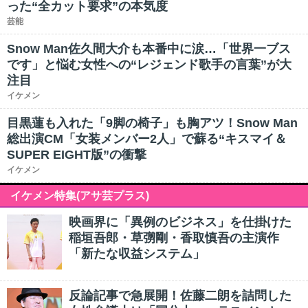
った“全カット要求”の本気度
芸能
Snow Man佐久間大介も本番中に涙…「世界一ブス
です」と悩む女性への“レジェンド歌手の言葉”が大
注目
イケメン
目黒蓮も入れた「9脚の椅子」も胸アツ！Snow Man
総出演CM「女装メンバー2人」で蘇る“キスマイ＆
SUPER EIGHT版”の衝撃
イケメン
イケメン特集(アサ芸プラス)
映画界に「異例のビジネス」を仕掛けた
稲垣吾郎・草彅剛・香取慎吾の主演作
「新たな収益システム」
反論記事で急展開！佐藤二朗を詰問した