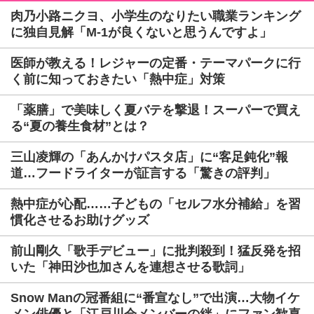
肉乃小路ニクヨ、小学生のなりたい職業ランキング
に独自見解「M-1が良くないと思うんですよ」
医師が教える！レジャーの定番・テーマパークに行
く前に知っておきたい「熱中症」対策
「薬膳」で美味しく夏バテを撃退！スーパーで買え
る“夏の養生食材”とは？
三山凌輝の「あんかけパスタ店」に“客足鈍化”報
道…フードライターが証言する「驚きの評判」
熱中症が心配……子どもの「セルフ水分補給」を習
慣化させるお助けグッズ
前山剛久「歌手デビュー」に批判殺到！猛反発を招
いた「神田沙也加さんを連想させる歌詞」
Snow Manの冠番組に“番宣なし”で出演…大物イケ