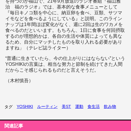
を持つのが福山で、21年9月放送のラジオ番組『福山雅
治 福のラジオ』では、基本的な食事メニューとして
『毎日キノコ類を中心に、納豆卵を食べ、豆類、サツマ
イモなどを食べるようにしている』と説明。このライン
ナップは1年間ほぼ変化がなく、週に2回は生のワカメを
食べるのだといいます。もちろん、1日に食事を何回摂取
するのが理想的かは、各自の生活や体質によっても異な
るため、自分にマッチしたものを取り入れる必要があり
ますね」（テレビ誌ライター）
“普通に生きていたら、今の仕上がりにはならない”という
YOSHIKIの言葉は、相当な努力と節制を続けてきた人間
だからこそ感じられるものだと言えそうだ。
（木村慎吾）
YOSHIKI
ルーティン
美ST
運動
食生活
飲み物
タグ
関連記事