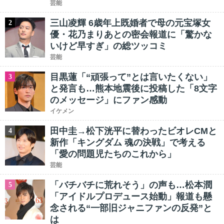
芸能
三山凌輝 6歳年上既婚者で母の元宝塚女
2
優・花乃まりあとの密会報道に「驚かな
いけど早すぎ」の総ツッコミ
芸能
目黒蓮「“頑張って”とは言いたくない」
3
と発言も…熊本地震後に投稿した「8文字
のメッセージ」にファン感動
イケメン
田中圭→松下洸平に替わったビオレCMと
4
新作「キングダム 魂の決戦」で考える
「愛の問題児たちのこれから」
芸能
「バチバチに荒れそう」の声も…松本潤
5
「アイドルプロデュース始動」報道も懸
念される“一部旧ジャニファンの反発”と
は