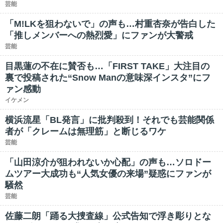
芸能
「M!LKを狙わないで」の声も…村重杏奈が告白した
「推しメンバーへの熱烈愛」にファンが大警戒
芸能
目黒蓮の不在に賛否も…「FIRST TAKE」大注目の
裏で投稿された“Snow Manの意味深インスタ”にフ
ァン感動
イケメン
横浜流星「BL発言」に批判殺到！それでも芸能関係
者が「クレームは無理筋」と断じるワケ
芸能
「山田涼介が狙われないか心配」の声も…ソロドー
ムツアー大成功も“人気女優の来場”疑惑にファンが
騒然
芸能
佐藤二朗「踊る大捜査線」公式告知で浮き彫りとな