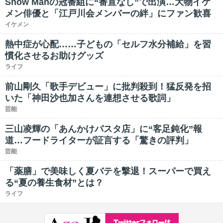
Snow Manの冠番組に“番宣なし”で出演…大物イケ
メン俳優と「江戸川会メンバーの絆」にファン歓喜
イケメン
熱中症が心配……子どもの「セルフ水分補給」を習
慣化させるお助けグッズ
ライフ
前山剛久「歌手デビュー」に批判殺到！猛反発を招
いた「神田沙也加さんを連想させる歌詞」
芸能
三山凌輝の「あんかけパスタ店」に“客足鈍化”報
道…フードライターが証言する「驚きの評判」
芸能
「薬膳」で美味しく夏バテを撃退！スーパーで買え
る“夏の養生食材”とは？
ライフ