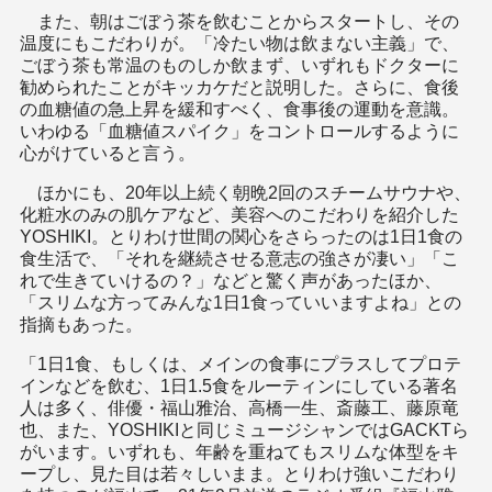
また、朝はごぼう茶を飲むことからスタートし、その
温度にもこだわりが。「冷たい物は飲まない主義」で、
ごぼう茶も常温のものしか飲まず、いずれもドクターに
勧められたことがキッカケだと説明した。さらに、食後
の血糖値の急上昇を緩和すべく、食事後の運動を意識。
いわゆる「血糖値スパイク」をコントロールするように
心がけていると言う。
ほかにも、20年以上続く朝晩2回のスチームサウナや、
化粧水のみの肌ケアなど、美容へのこだわりを紹介した
YOSHIKI。とりわけ世間の関心をさらったのは1日1食の
食生活で、「それを継続させる意志の強さが凄い」「こ
れで生きていけるの？」などと驚く声があったほか、
「スリムな方ってみんな1日1食っていいますよね」との
指摘もあった。
「1日1食、もしくは、メインの食事にプラスしてプロテ
インなどを飲む、1日1.5食をルーティンにしている著名
人は多く、俳優・福山雅治、高橋一生、斎藤工、藤原竜
也、また、YOSHIKIと同じミュージシャンではGACKTら
がいます。いずれも、年齢を重ねてもスリムな体型をキ
ープし、見た目は若々しいまま。とりわけ強いこだわり