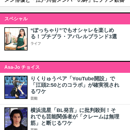
メン俳優と「江戸川会メンバーの絆」にファン歓喜
スペシャル
“ぽっちゃり”でもオシャレを楽しめ
る！プチプラ・アパレルブランド3選
ライフ
Asa-Jo チョイス
りくりゅうペア「YouTube開設」で
「江頭2:50とのコラボ」が確実視され
るワケ
芸能
横浜流星「BL発言」に批判殺到！そ
れでも芸能関係者が「クレームは無理
筋」と断じるワケ