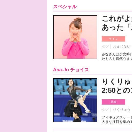
スペシャル
これがよ
あった「
ライフ
タグ
おまじない
みなさんは少女時
たものも偶然うまく
Asa-Jo チョイス
りくりゅ
2:50
芸能
タグ
りくりゅう
フィギュアスケート
大きな注目を集めて