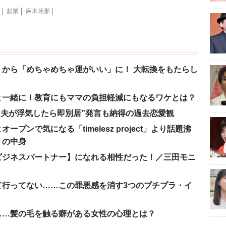
起業
麻木玲那
から「めちゃめちゃ運がいい」に！ 大転換をもたらし
と一緒に！教育にもママの負担軽減にもなるワケとは？
、“夫が浮気したら即別居”発言も納得の過去恋愛観
ンで気になる「timelesz project」より話題沸
」の中身
ビジネスパートナー】になれる相性だった！／三田モニ
て行ってない……この罪悪感を消す3つのプチプラ・イ
……髪の毛を触る癖がある女性の心理とは？