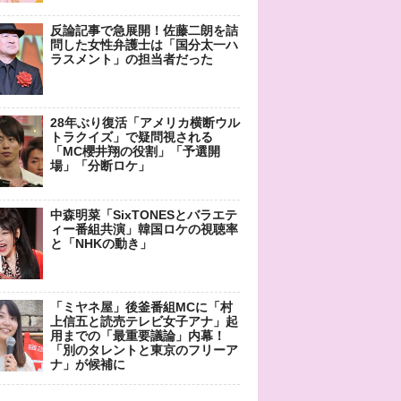
反論記事で急展開！佐藤二朗を詰
問した女性弁護士は「国分太一ハ
ラスメント」の担当者だった
28年ぶり復活「アメリカ横断ウル
トラクイズ」で疑問視される
「MC櫻井翔の役割」「予選開
場」「分断ロケ」
中森明菜「SixTONESとバラエテ
ィー番組共演」韓国ロケの視聴率
と「NHKの動き」
「ミヤネ屋」後釜番組MCに「村
上信五と読売テレビ女子アナ」起
用までの「最重要議論」内幕！
「別のタレントと東京のフリーア
ナ」が候補に