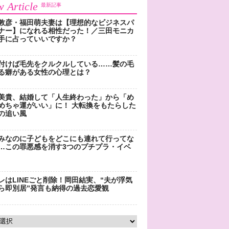
 Article
最新記事
敦彦・福田萌夫妻は【理想的なビジネスパ
ナー】になれる相性だった！／三田モニカ
手に占っていいですか？
付けば毛先をクルクルしている……髪の毛
る癖がある女性の心理とは？
美貴、結婚して「人生終わった」から「め
めちゃ運がいい」に！ 大転換をもたらした
の追い風
みなのに子どもをどこにも連れて行ってな
…この罪悪感を消す3つのプチプラ・イベ
レはLINEごと削除！岡田結実、“夫が浮気
ら即別居”発言も納得の過去恋愛観