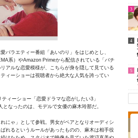
3
4
愛バラエティー番組「あいのり」をはじめとし、
A系）やAmazon Primeから配信されている「バチ
のリアルな恋愛模様が、こちらが身を隠して見ている
5
リティーショーは視聴者から絶大な人気を誇ってい
リティーショー「恋愛ドラマな恋がしたい3」
時の人となったのは、モデルで女優の麻木玲那だ。
れにゃ」として参戦。男女がペアとなりオーディシ
選ばれるというルールがあったものの、麻木は相手役
り続けたため、スタジオで映像を見ていた渡辺直美や