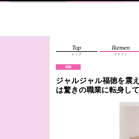
Top
Ikemen
トップ
イケメン
芸能
ジャルジャル福徳を震
は驚きの職業に転身し