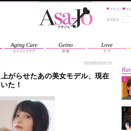
イケメン
ラ
SEARCH
Aging Care
Geino
Love
エイジングケア
芸 能
ラ ブ
2023/05/19 07:15
Ran
え上がらせたあの美女モデル、現在
1
ていた！
2