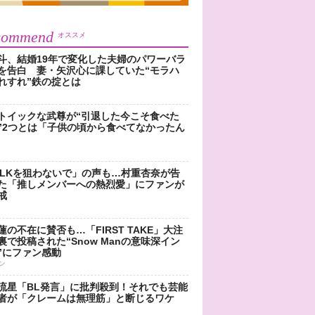
commend
オススメ
斗、結婚19年で変化した夫婦のパワーバラ
を告白 妻・矢沢心に課していた“モラハ
れすれ”鉄の掟とは
トイックな武尊が“引退した今こそ食べた
”2つとは「子供の頃から食べてなかったん
!LKを狙わないで」の声も…村重杏奈が告
た「推しメンバーへの熱烈愛」にファンが
戒
蓮の不在に賛否も…「FIRST TAKE」大注
裏で投稿された“Snow Manの意味深イン
”にファン感動
ン
流星「BL発言」に批判殺到！それでも芸能
者が「クレームは無理筋」と断じるワケ