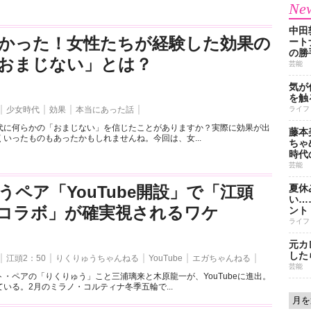
New
中田
かった！女性たちが経験した効果の
ート
の勝
おまじない」とは？
芸能
気が
を触
少女時代
効果
本当にあった話
ライフ
代に何らかの「おまじない」を信じたことがありますか？実際に効果が出
藤本
いったものもあったかもしれませんね。今回は、女...
ちゃ
時代
芸能
うペア「YouTube開設」で「江頭
夏休
い…
とのコラボ」が確実視されるワケ
ント
ライフ
元カ
した
江頭2：50
りくりゅうちゃんねる
YouTube
エガちゃんねる
芸能
・ペアの「りくりゅう」こと三浦璃来と木原龍一が、YouTubeに進出。
いる。2月のミラノ・コルティナ冬季五輪で...