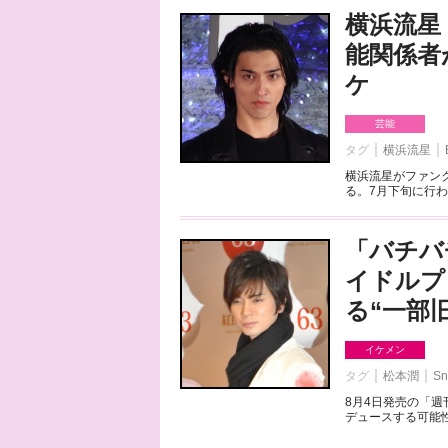
横浜流星
能関係者
ケ
芸能
タグ
横浜流星
横浜流星がファンク
る。7月下旬に行わ
「バチバ
イドルプ
る“一部
イケメン
タグ
松本潤
Sn
8月4日発売の「
デュースする可能性