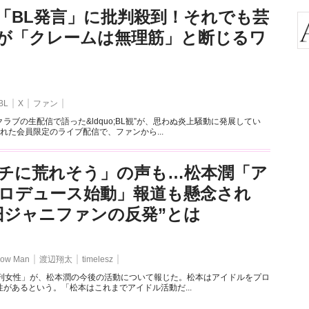
「BL発言」に批判殺到！それでも芸
が「クレームは無理筋」と断じるワ
BL
X
ファン
ラブの生配信で語った&ldquo;BL観”が、思わぬ炎上騒動に発展してい
れた会員限定のライブ配信で、ファンから...
チに荒れそう」の声も…松本潤「ア
ロデュース始動」報道も懸念され
旧ジャニファンの反発”とは
ow Man
渡辺翔太
timelesz
週刊女性」が、松本潤の今後の活動について報じた。松本はアイドルをプロ
があるという。「松本はこれまでアイドル活動だ...