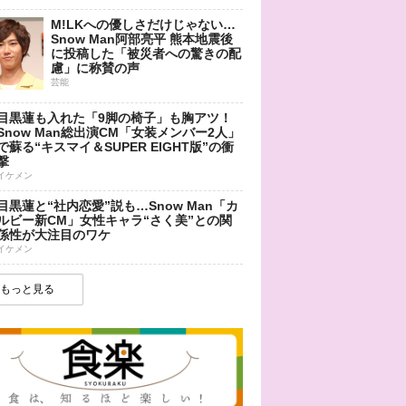
M!LKへの優しさだけじゃない…
Snow Man阿部亮平 熊本地震後
に投稿した「被災者への驚きの配
慮」に称賛の声
芸能
目黒蓮も入れた「9脚の椅子」も胸アツ！
Snow Man総出演CM「女装メンバー2人」
で蘇る“キスマイ＆SUPER EIGHT版”の衝
撃
イケメン
目黒蓮と“社内恋愛”説も…Snow Man「カ
ルビー新CM」女性キャラ“さく美”との関
係性が大注目のワケ
イケメン
もっと見る