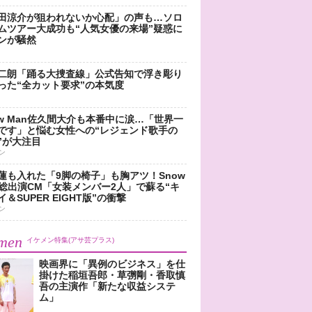
田涼介が狙われないか心配」の声も…ソロ
ムツアー大成功も“人気女優の来場”疑惑に
ンが騒然
二朗「踊る大捜査線」公式告知で浮き彫り
った“全カット要求”の本気度
ow Man佐久間大介も本番中に涙…「世界一
です」と悩む女性への“レジェンド歌手の
”が大注目
ン
蓮も入れた「9脚の椅子」も胸アツ！Snow
n総出演CM「女装メンバー2人」で蘇る“キ
＆SUPER EIGHT版”の衝撃
ン
men
イケメン特集(アサ芸プラス)
映画界に「異例のビジネス」を仕
掛けた稲垣吾郎・草彅剛・香取慎
吾の主演作「新たな収益システ
ム」