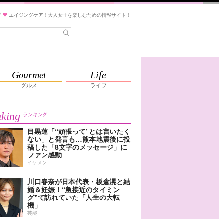
ブ
エイジングケア！大人女子を楽しむための情報サイト！
Gourmet
Life
グルメ
ライフ
king
ランキング
目黒蓮「“頑張って”とは言いたく
ない」と発言も…熊本地震後に投
稿した「8文字のメッセージ」に
ファン感動
イケメン
川口春奈が日本代表・板倉滉と結
婚＆妊娠！“急接近のタイミン
グ”で訪れていた「人生の大転
機」
芸能