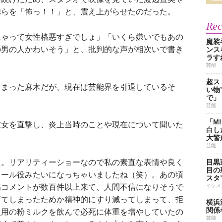
徳らを「怖っ！！」と、震え上がらせたのだった。
Re
ゃって女性格悪すぎでしょ」「いくら嫌いでもあの
魔裟
の男の人かわいそう」と、批判的な声が相次いで書き
ンス
ラす
芸能
超ス
まった麻木だが、現在は芸能界を引退しているそ
い物
で」
。
芸能
「M
女を直撃し、炎上当時のことや現在について聞いた
白し
。
大警
芸能
た。リアリティーショーなので私の素直な表情や良く
目黒
目の
ヒール役みたいになっちゃいましたね（笑）。あの頃
スタ
傷コメントが数百件以上来て、人間不信になりそうで
イケメ
ぎてしまったためか精神的にすり減ってしまって、拒
横浜
関係
人用の粉ミルクを飲んで必死に体重を増やしていたの
芸能