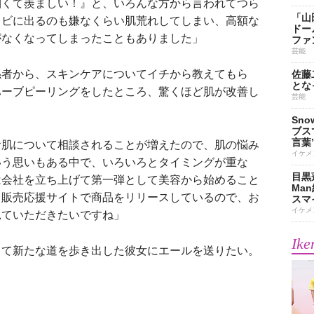
細くて羨ましい！』と、いろんな方から言われてつら
「山
レビに出るのも嫌なくらい肌荒れしてしまい、高額な
ドー
がなくなってしまったこともありました」
ファ
芸能
係者から、スキンケアについてイチから教えてもら
佐藤
とな
ハーブピーリングをしたところ、驚くほど肌が改善し
芸能
Sn
ブス
言葉
お肌について相談されることが増えたので、肌の悩み
イケメ
いう思いもある中で、いろいろとタイミングが重な
目黒
は会社を立ち上げて第一弾として美容から始めること
Ma
う販売応援サイトで商品をリリースしているので、お
スマイ
イケメ
見ていただきたいですね」
Ike
て新たな道を歩き出した彼女にエールを送りたい。