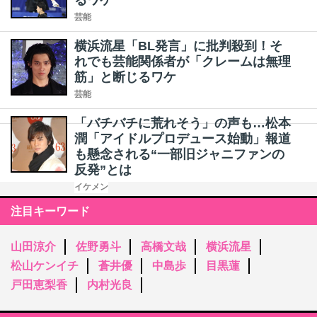
るワケ
芸能
横浜流星「BL発言」に批判殺到！そ
れでも芸能関係者が「クレームは無理
筋」と断じるワケ
芸能
「バチバチに荒れそう」の声も…松本
潤「アイドルプロデュース始動」報道
も懸念される“一部旧ジャニファンの
反発”とは
イケメン
注目キーワード
山田涼介
佐野勇斗
高橋文哉
横浜流星
松山ケンイチ
蒼井優
中島歩
目黒蓮
戸田恵梨香
内村光良