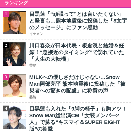
ランキング
目黒蓮「“頑張って”とは言いたくない」
1
と発言も…熊本地震後に投稿した「8文字
のメッセージ」にファン感動
イケメン
川口春奈が日本代表・板倉滉と結婚＆妊
2
娠！“急接近のタイミング”で訪れていた
「人生の大転機」
芸能
M!LKへの優しさだけじゃない…Snow
3
Man阿部亮平 熊本地震後に投稿した「被
災者への驚きの配慮」に称賛の声
芸能
目黒蓮も入れた「9脚の椅子」も胸アツ！
4
Snow Man総出演CM「女装メンバー2
人」で蘇る“キスマイ＆SUPER EIGHT
版”の衝撃