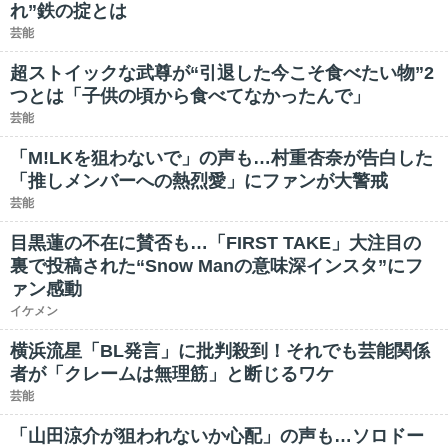
れ”鉄の掟とは
芸能
超ストイックな武尊が“引退した今こそ食べたい物”2
つとは「子供の頃から食べてなかったんで」
芸能
「M!LKを狙わないで」の声も…村重杏奈が告白した
「推しメンバーへの熱烈愛」にファンが大警戒
芸能
目黒蓮の不在に賛否も…「FIRST TAKE」大注目の
裏で投稿された“Snow Manの意味深インスタ”にフ
ァン感動
イケメン
横浜流星「BL発言」に批判殺到！それでも芸能関係
者が「クレームは無理筋」と断じるワケ
芸能
「山田涼介が狙われないか心配」の声も…ソロドー