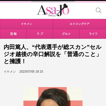
イケメン
エイジングケア
芸 能
ラ ブ
グルメ
ライフ
内田篤人、“代表選手が総スカン”セル
ジオ越後の辛口解説を「普通のこと」
と擁護！
イケメン
2023/07/05 18:15