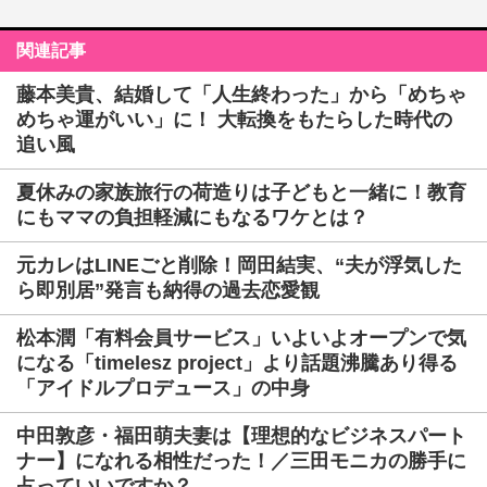
関連記事
藤本美貴、結婚して「人生終わった」から「めちゃ
めちゃ運がいい」に！ 大転換をもたらした時代の
追い風
夏休みの家族旅行の荷造りは子どもと一緒に！教育
にもママの負担軽減にもなるワケとは？
元カレはLINEごと削除！岡田結実、“夫が浮気した
ら即別居”発言も納得の過去恋愛観
松本潤「有料会員サービス」いよいよオープンで気
になる「timelesz project」より話題沸騰あり得る
「アイドルプロデュース」の中身
中田敦彦・福田萌夫妻は【理想的なビジネスパート
ナー】になれる相性だった！／三田モニカの勝手に
占っていいですか？