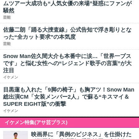
ムツアー大成功も“人気女優の来場”疑惑にファンが
騒然
芸能
佐藤二朗「踊る大捜査線」公式告知で浮き彫りとな
った“全カット要求”の本気度
芸能
Snow Man佐久間大介も本番中に涙…「世界一ブス
です」と悩む女性への“レジェンド歌手の言葉”が大
注目
イケメン
目黒蓮も入れた「9脚の椅子」も胸アツ！Snow Man
総出演CM「女装メンバー2人」で蘇る“キスマイ＆
SUPER EIGHT版”の衝撃
イケメン
イケメン特集(アサ芸プラス)
映画界に「異例のビジネス」を仕掛けた