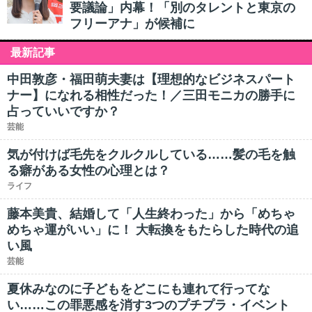
要議論」内幕！「別のタレントと東京の
フリーアナ」が候補に
最新記事
中田敦彦・福田萌夫妻は【理想的なビジネスパート
ナー】になれる相性だった！／三田モニカの勝手に
占っていいですか？
芸能
気が付けば毛先をクルクルしている……髪の毛を触
る癖がある女性の心理とは？
ライフ
藤本美貴、結婚して「人生終わった」から「めちゃ
めちゃ運がいい」に！ 大転換をもたらした時代の追
い風
芸能
夏休みなのに子どもをどこにも連れて行ってな
い……この罪悪感を消す3つのプチプラ・イベント