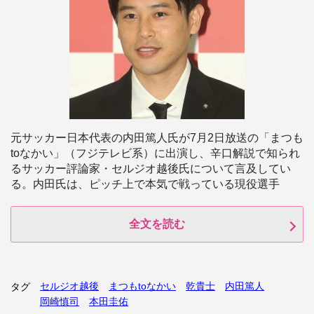
元サッカー日本代表の内田篤人氏が7月2日放送の「まつも
toなかい」（フジテレビ系）に出演し、辛口解説で知られ
るサッカー評論家・セルジオ越後氏について言及してい
る。内田氏は、ピッチ上で本気で戦っている現役選手
全文を読む
セルジオ越後
まつもtoなかい
乾貴士
内田篤人
タグ
岡崎慎司
本田圭佑