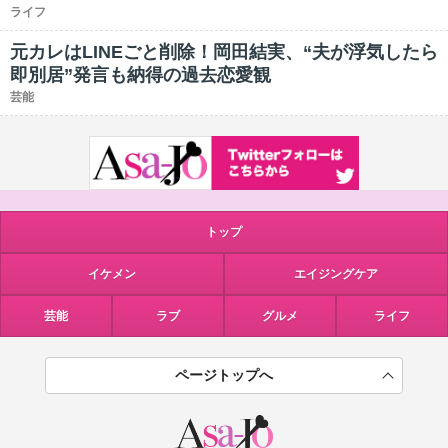
ライフ
元カレはLINEごと削除！岡田結実、“夫が浮気したら
即別居”発言も納得の過去恋愛観
芸能
トップ
イケメン
エイジングケア
芸能
ラブ
グルメ
ライフ
ページトップへ