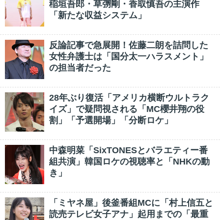
稲垣吾郎・草彅剛・香取慎吾の主演作
「新たな収益システム」
反論記事で急展開！佐藤二朗を詰問した
女性弁護士は「国分太一ハラスメント」
の担当者だった
28年ぶり復活「アメリカ横断ウルトラク
イズ」で疑問視される「MC櫻井翔の役
割」「予選開場」「分断ロケ」
中森明菜「SixTONESとバラエティー番
組共演」韓国ロケの視聴率と「NHKの動
き」
「ミヤネ屋」後釜番組MCに「村上信五と
読売テレビ女子アナ」起用までの「最重