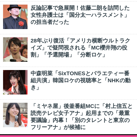
反論記事で急展開！佐藤二朗を詰問した
女性弁護士は「国分太一ハラスメント」
の担当者だった
28年ぶり復活「アメリカ横断ウルトラク
イズ」で疑問視される「MC櫻井翔の役
割」「予選開場」「分断ロケ」
中森明菜「SixTONESとバラエティー番
組共演」韓国ロケの視聴率と「NHKの動
き」
「ミヤネ屋」後釜番組MCに「村上信五と
読売テレビ女子アナ」起用までの「最重
要議論」内幕！「別のタレントと東京の
フリーアナ」が候補に