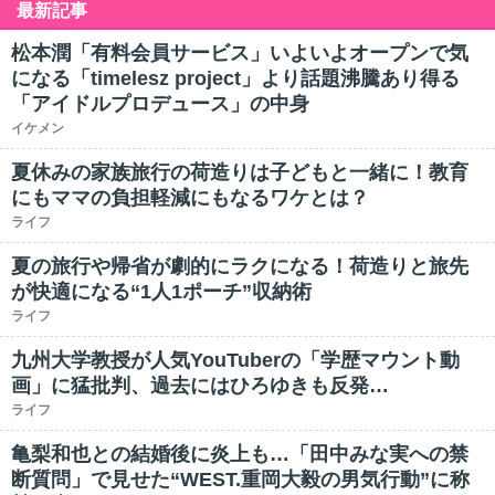
最新記事
松本潤「有料会員サービス」いよいよオープンで気
になる「timelesz project」より話題沸騰あり得る
「アイドルプロデュース」の中身
イケメン
夏休みの家族旅行の荷造りは子どもと一緒に！教育
にもママの負担軽減にもなるワケとは？
ライフ
夏の旅行や帰省が劇的にラクになる！荷造りと旅先
が快適になる“1人1ポーチ”収納術
ライフ
九州大学教授が人気YouTuberの「学歴マウント動
画」に猛批判、過去にはひろゆきも反発…
ライフ
亀梨和也との結婚後に炎上も…「田中みな実への禁
断質問」で見せた“WEST.重岡大毅の男気行動”に称