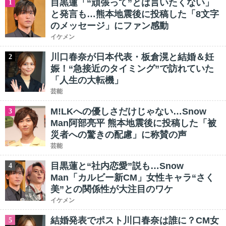
目黒蓮「“頑張って”とは言いたくない」
1
と発言も…熊本地震後に投稿した「8文字
のメッセージ」にファン感動
イケメン
川口春奈が日本代表・板倉滉と結婚＆妊
2
娠！“急接近のタイミング”で訪れていた
「人生の大転機」
芸能
M!LKへの優しさだけじゃない…Snow
3
Man阿部亮平 熊本地震後に投稿した「被
災者への驚きの配慮」に称賛の声
芸能
目黒蓮と“社内恋愛”説も…Snow
4
Man「カルビー新CM」女性キャラ“さく
美”との関係性が大注目のワケ
イケメン
結婚発表でポスト川口春奈は誰に？CM女
5