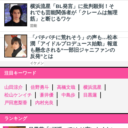
横浜流星「BL発言」に批判殺到！そ
れでも芸能関係者が「クレームは無理
筋」と断じるワケ
芸能
「バチバチに荒れそう」の声も…松本
潤「アイドルプロデュース始動」報道
も懸念される“一部旧ジャニファンの
反発”とは
イケメン
注目キーワード
山田涼介
佐野勇斗
高橋文哉
横浜流星
松山ケンイチ
蒼井優
中島歩
目黒蓮
戸田恵梨香
内村光良
ランキング