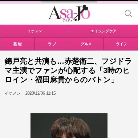
イケメン
エイジングケア
芸 能
ラ ブ
グルメ
ライフ
錦戸亮と共演も…赤楚衛二、フジドラ
マ主演でファンが心配する「3時のヒ
ロイン・福田麻貴からのバトン」
イケメン
2023/12/06 11:15