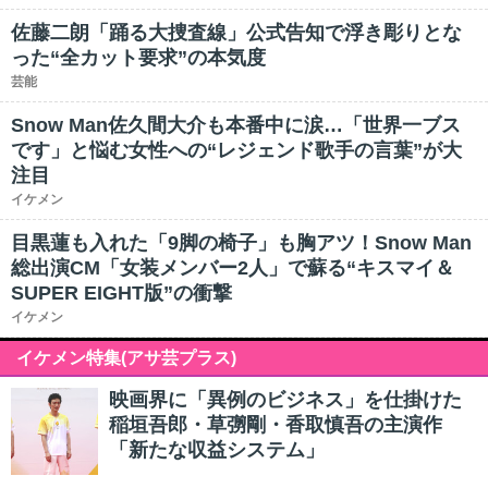
佐藤二朗「踊る大捜査線」公式告知で浮き彫りとな
った“全カット要求”の本気度
芸能
Snow Man佐久間大介も本番中に涙…「世界一ブス
です」と悩む女性への“レジェンド歌手の言葉”が大
注目
イケメン
目黒蓮も入れた「9脚の椅子」も胸アツ！Snow Man
総出演CM「女装メンバー2人」で蘇る“キスマイ＆
SUPER EIGHT版”の衝撃
イケメン
イケメン特集(アサ芸プラス)
映画界に「異例のビジネス」を仕掛けた
稲垣吾郎・草彅剛・香取慎吾の主演作
「新たな収益システム」