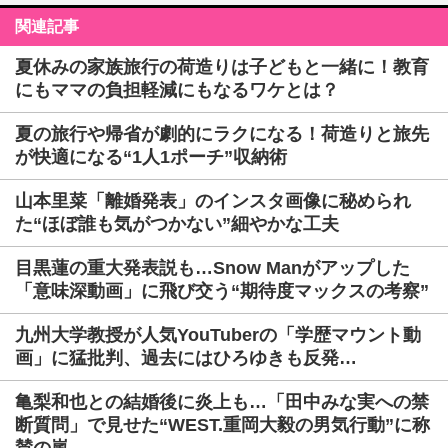
関連記事
夏休みの家族旅行の荷造りは子どもと一緒に！教育
にもママの負担軽減にもなるワケとは？
夏の旅行や帰省が劇的にラクになる！荷造りと旅先
が快適になる“1人1ポーチ”収納術
山本里菜「離婚発表」のインスタ画像に秘められ
た“ほぼ誰も気がつかない”細やかな工夫
目黒蓮の重大発表説も…Snow Manがアップした
「意味深動画」に飛び交う“期待度マックスの考察”
九州大学教授が人気YouTuberの「学歴マウント動
画」に猛批判、過去にはひろゆきも反発…
亀梨和也との結婚後に炎上も…「田中みな実への禁
断質問」で見せた“WEST.重岡大毅の男気行動”に称