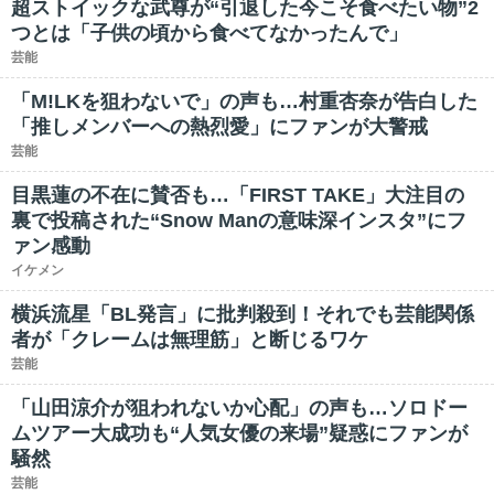
超ストイックな武尊が“引退した今こそ食べたい物”2
つとは「子供の頃から食べてなかったんで」
芸能
「M!LKを狙わないで」の声も…村重杏奈が告白した
「推しメンバーへの熱烈愛」にファンが大警戒
芸能
目黒蓮の不在に賛否も…「FIRST TAKE」大注目の
裏で投稿された“Snow Manの意味深インスタ”にフ
ァン感動
イケメン
横浜流星「BL発言」に批判殺到！それでも芸能関係
者が「クレームは無理筋」と断じるワケ
芸能
「山田涼介が狙われないか心配」の声も…ソロドー
ムツアー大成功も“人気女優の来場”疑惑にファンが
騒然
芸能