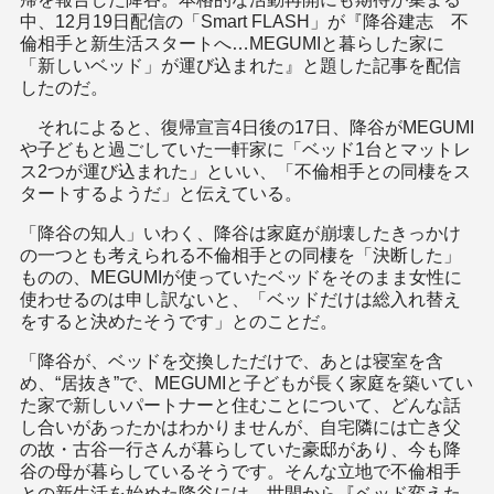
中、12月19日配信の「Smart FLASH」が『降谷建志 不
倫相手と新生活スタートへ…MEGUMIと暮らした家に
「新しいベッド」が運び込まれた』と題した記事を配信
したのだ。
それによると、復帰宣言4日後の17日、降谷がMEGUMI
や子どもと過ごしていた一軒家に「ベッド1台とマットレ
ス2つが運び込まれた」といい、「不倫相手との同棲をス
タートするようだ」と伝えている。
「降谷の知人」いわく、降谷は家庭が崩壊したきっかけ
の一つとも考えられる不倫相手との同棲を「決断した」
ものの、MEGUMIが使っていたベッドをそのまま女性に
使わせるのは申し訳ないと、「ベッドだけは総入れ替え
をすると決めたそうです」とのことだ。
「降谷が、ベッドを交換しただけで、あとは寝室を含
め、“居抜き”で、MEGUMIと子どもが長く家庭を築いてい
た家で新しいパートナーと住むことについて、どんな話
し合いがあったかはわかりませんが、自宅隣には亡き父
の故・古谷一行さんが暮らしていた豪邸があり、今も降
谷の母が暮らしているそうです。そんな立地で不倫相手
との新生活を始めた降谷には、世間から『ベッド変えた