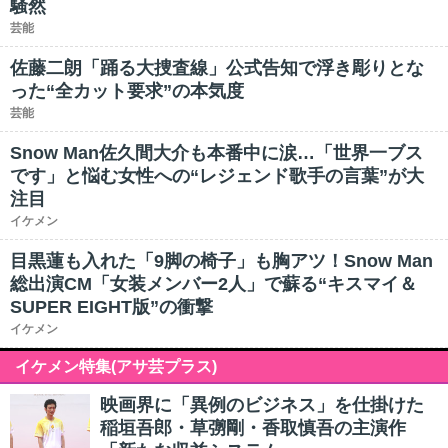
騒然
芸能
佐藤二朗「踊る大捜査線」公式告知で浮き彫りとな
った“全カット要求”の本気度
芸能
Snow Man佐久間大介も本番中に涙…「世界一ブス
です」と悩む女性への“レジェンド歌手の言葉”が大
注目
イケメン
目黒蓮も入れた「9脚の椅子」も胸アツ！Snow Man
総出演CM「女装メンバー2人」で蘇る“キスマイ＆
SUPER EIGHT版”の衝撃
イケメン
イケメン特集(アサ芸プラス)
映画界に「異例のビジネス」を仕掛けた
稲垣吾郎・草彅剛・香取慎吾の主演作