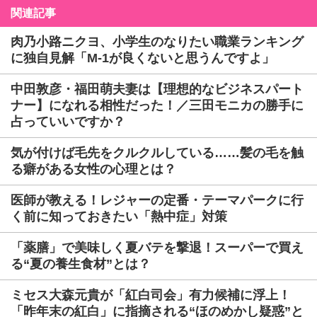
関連記事
肉乃小路ニクヨ、小学生のなりたい職業ランキング
に独自見解「M-1が良くないと思うんですよ」
中田敦彦・福田萌夫妻は【理想的なビジネスパート
ナー】になれる相性だった！／三田モニカの勝手に
占っていいですか？
気が付けば毛先をクルクルしている……髪の毛を触
る癖がある女性の心理とは？
医師が教える！レジャーの定番・テーマパークに行
く前に知っておきたい「熱中症」対策
「薬膳」で美味しく夏バテを撃退！スーパーで買え
る“夏の養生食材”とは？
ミセス大森元貴が「紅白司会」有力候補に浮上！
「昨年末の紅白」に指摘される“ほのめかし疑惑”と