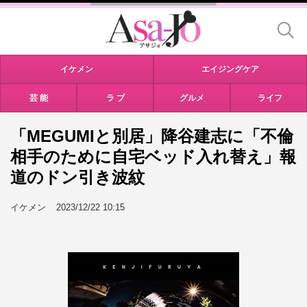
イケメン
エイジングケア
芸 能
ラ ブ
グルメ
ライフ
「MEGUMIと別居」降谷建志に「不倫
相手のために自宅ベッド入れ替え」報
道のドン引き波紋
イケメン
2023/12/22 10:15