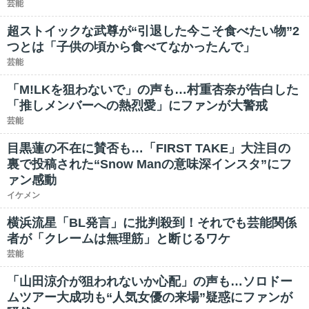
芸能
超ストイックな武尊が“引退した今こそ食べたい物”2
つとは「子供の頃から食べてなかったんで」
芸能
「M!LKを狙わないで」の声も…村重杏奈が告白した
「推しメンバーへの熱烈愛」にファンが大警戒
芸能
目黒蓮の不在に賛否も…「FIRST TAKE」大注目の
裏で投稿された“Snow Manの意味深インスタ”にフ
ァン感動
イケメン
横浜流星「BL発言」に批判殺到！それでも芸能関係
者が「クレームは無理筋」と断じるワケ
芸能
「山田涼介が狙われないか心配」の声も…ソロドー
ムツアー大成功も“人気女優の来場”疑惑にファンが