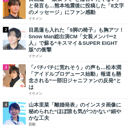
と発言も…熊本地震後に投稿した「8文字
のメッセージ」にファン感動
イケメン
目黒蓮も入れた「9脚の椅子」も胸アツ！
2
Snow Man総出演CM「女装メンバー2
人」で蘇る“キスマイ＆SUPER EIGHT
版”の衝撃
イケメン
「バチバチに荒れそう」の声も…松本潤
3
「アイドルプロデュース始動」報道も懸
念される“一部旧ジャニファンの反発”と
は
イケメン
山本里菜「離婚発表」のインスタ画像に
4
秘められた“ほぼ誰も気がつかない”細や
かな工夫
芸能