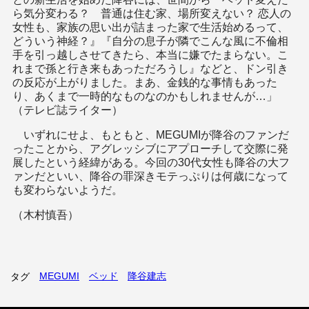
ら気分変わる？ 普通は住む家、場所変えない？ 恋人の
女性も、家族の思い出が詰まった家で生活始めるって、
どういう神経？』『自分の息子が隣でこんな風に不倫相
手を引っ越しさせてきたら、本当に嫌でたまらない。こ
れまで孫と行き来もあっただろうし』などと、ドン引き
の反応が上がりました。まあ、金銭的な事情もあった
り、あくまで一時的なものなのかもしれませんが…」
（テレビ誌ライター）
いずれにせよ、もともと、MEGUMIが降谷のファンだ
ったことから、アグレッシブにアプローチして交際に発
展したという経緯がある。今回の30代女性も降谷の大フ
ァンだといい、降谷の罪深きモテっぷりは何歳になって
も変わらないようだ。
（木村慎吾）
MEGUMI
ベッド
降谷建志
タグ