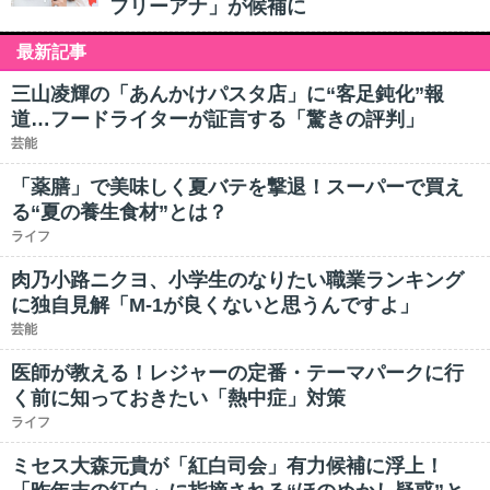
フリーアナ」が候補に
最新記事
三山凌輝の「あんかけパスタ店」に“客足鈍化”報
道…フードライターが証言する「驚きの評判」
芸能
「薬膳」で美味しく夏バテを撃退！スーパーで買え
る“夏の養生食材”とは？
ライフ
肉乃小路ニクヨ、小学生のなりたい職業ランキング
に独自見解「M-1が良くないと思うんですよ」
芸能
医師が教える！レジャーの定番・テーマパークに行
く前に知っておきたい「熱中症」対策
ライフ
ミセス大森元貴が「紅白司会」有力候補に浮上！