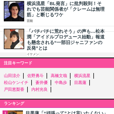
横浜流星「BL発言」に批判殺到！そ
れでも芸能関係者が「クレームは無理
筋」と断じるワケ
芸能
「バチバチに荒れそう」の声も…松本
潤「アイドルプロデュース始動」報道
も懸念される“一部旧ジャニファンの
反発”とは
イケメン
注目キーワード
山田涼介
佐野勇斗
高橋文哉
横浜流星
松山ケンイチ
蒼井優
中島歩
目黒蓮
戸田恵梨香
内村光良
ランキング
目黒蓮「“頑張って”とは言いたくない」
1