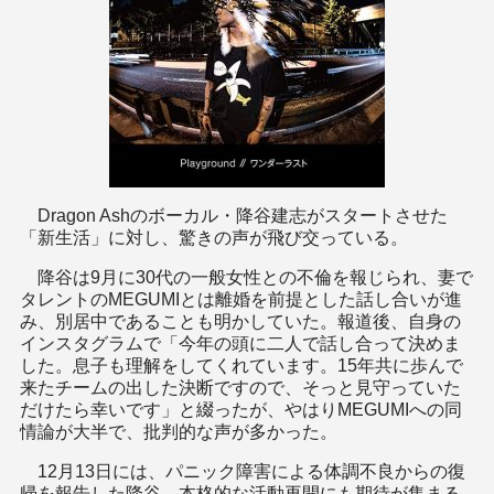
Dragon Ashのボーカル・降谷建志がスタートさせた
「新生活」に対し、驚きの声が飛び交っている。
降谷は9月に30代の一般女性との不倫を報じられ、妻で
タレントのMEGUMIとは離婚を前提とした話し合いが進
み、別居中であることも明かしていた。報道後、自身の
インスタグラムで「今年の頭に二人で話し合って決めま
した。息子も理解をしてくれています。15年共に歩んで
来たチームの出した決断ですので、そっと見守っていた
だけたら幸いです」と綴ったが、やはりMEGUMIへの同
情論が大半で、批判的な声が多かった。
12月13日には、パニック障害による体調不良からの復
帰を報告した降谷。本格的な活動再開にも期待が集まる