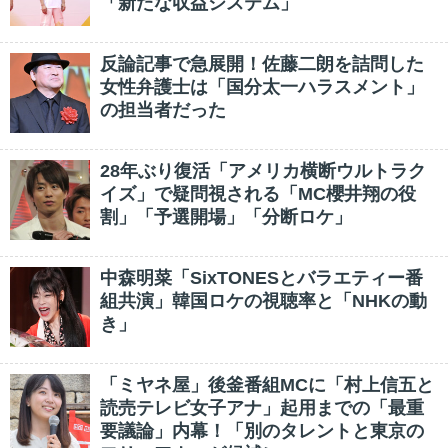
「新たな収益システム」
反論記事で急展開！佐藤二朗を詰問した
女性弁護士は「国分太一ハラスメント」
の担当者だった
28年ぶり復活「アメリカ横断ウルトラク
イズ」で疑問視される「MC櫻井翔の役
割」「予選開場」「分断ロケ」
中森明菜「SixTONESとバラエティー番
組共演」韓国ロケの視聴率と「NHKの動
き」
「ミヤネ屋」後釜番組MCに「村上信五と
読売テレビ女子アナ」起用までの「最重
要議論」内幕！「別のタレントと東京の