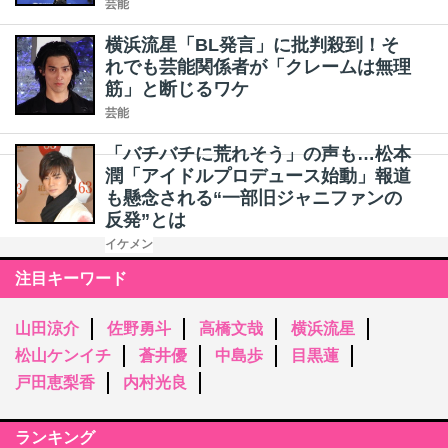
芸能
横浜流星「BL発言」に批判殺到！そ
れでも芸能関係者が「クレームは無理
筋」と断じるワケ
芸能
「バチバチに荒れそう」の声も…松本
潤「アイドルプロデュース始動」報道
も懸念される“一部旧ジャニファンの
反発”とは
イケメン
注目キーワード
山田涼介
佐野勇斗
高橋文哉
横浜流星
松山ケンイチ
蒼井優
中島歩
目黒蓮
戸田恵梨香
内村光良
ランキング