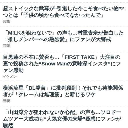
超ストイックな武尊が“引退した今こそ食べたい物”2
つとは「子供の頃から食べてなかったんで」
芸能
「M!LKを狙わないで」の声も…村重杏奈が告白した
「推しメンバーへの熱烈愛」にファンが大警戒
芸能
目黒蓮の不在に賛否も…「FIRST TAKE」大注目の
裏で投稿された“Snow Manの意味深インスタ”にフ
ァン感動
イケメン
横浜流星「BL発言」に批判殺到！それでも芸能関係
者が「クレームは無理筋」と断じるワケ
芸能
「山田涼介が狙われないか心配」の声も…ソロドー
ムツアー大成功も“人気女優の来場”疑惑にファンが
騒然