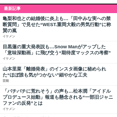
最新記事
亀梨和也との結婚後に炎上も…「田中みな実への禁
断質問」で見せた“WEST.重岡大毅の男気行動”に称
賛の嵐
イケメン
目黒蓮の重大発表説も…Snow Manがアップした
「意味深動画」に飛び交う“期待度マックスの考察”
イケメン
山本里菜「離婚発表」のインスタ画像に秘められ
た“ほぼ誰も気がつかない”細やかな工夫
芸能
「バチバチに荒れそう」の声も…松本潤「アイドル
プロデュース始動」報道も懸念される“一部旧ジャニ
ファンの反発”とは
イケメン