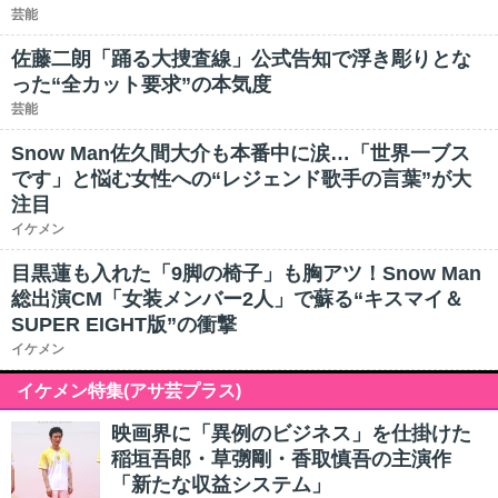
芸能
佐藤二朗「踊る大捜査線」公式告知で浮き彫りとな
った“全カット要求”の本気度
芸能
Snow Man佐久間大介も本番中に涙…「世界一ブス
です」と悩む女性への“レジェンド歌手の言葉”が大
注目
イケメン
目黒蓮も入れた「9脚の椅子」も胸アツ！Snow Man
総出演CM「女装メンバー2人」で蘇る“キスマイ＆
SUPER EIGHT版”の衝撃
イケメン
イケメン特集(アサ芸プラス)
映画界に「異例のビジネス」を仕掛けた
稲垣吾郎・草彅剛・香取慎吾の主演作
「新たな収益システム」