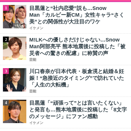
目黒蓮と“社内恋愛”説も…Snow
1
Man「カルビー新CM」女性キャラ“さく
美”との関係性が大注目のワケ
イケメン
M!LKへの優しさだけじゃない…Snow
2
Man阿部亮平 熊本地震後に投稿した「被
災者への驚きの配慮」に称賛の声
芸能
川口春奈が日本代表・板倉滉と結婚＆妊
3
娠！“急接近のタイミング”で訪れていた
「人生の大転機」
芸能
目黒蓮「“頑張って”とは言いたくない」
4
と発言も…熊本地震後に投稿した「8文字
のメッセージ」にファン感動
イケメン