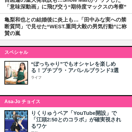
目黒蓮の重大発表説も…Snow Manがアップした
「意味深動画」に飛び交う“期待度マックスの考察”
亀梨和也との結婚後に炎上も…「田中みな実への禁
断質問」で見せた“WEST.重岡大毅の男気行動”に称
賛の嵐
スペシャル
“ぽっちゃり”でもオシャレを楽しめ
る！プチプラ・アパレルブランド3選
ライフ
Asa-Jo チョイス
りくりゅうペア「YouTube開設」で
「江頭2:50とのコラボ」が確実視され
るワケ