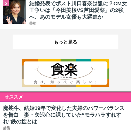
結婚発表でポスト川口春奈は誰に？CM女
5
王争いは「今田美桜VS芦田愛菜」の2強
へ、あのモデル女優も大躍進か
芸能
もっと見る
オススメ
魔裟斗、結婚19年で変化した夫婦のパワーバランス
を告白 妻・矢沢心に課していた“モラハラすれす
れ”鉄の掟とは
芸能