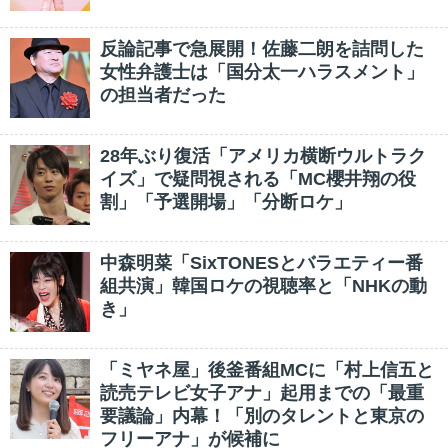
反論記事で急展開！佐藤二朗を詰問した
女性弁護士は「国分太一ハラスメント」
の担当者だった
28年ぶり復活「アメリカ横断ウルトラク
イズ」で疑問視される「MC櫻井翔の役
割」「予選開場」「分断ロケ」
中森明菜「SixTONESとバラエティー番
組共演」韓国ロケの視聴率と「NHKの動
き」
「ミヤネ屋」後釜番組MCに「村上信五と
読売テレビ女子アナ」起用までの「最重
要議論」内幕！「別のタレントと東京の
フリーアナ」が候補に