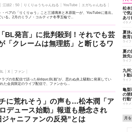
江頭2：50
りくりゅうちゃんねる
YouTube
エガちゃんねる
松本
・ペアの「りくりゅう」こと三浦璃来と木原龍一が、YouTubeに進出。
で気に
いる。2月のミラノ・コルティナ冬季五輪で...
あり
イケメ
夏休
「BL発言」に批判殺到！それでも芸
教育
が「クレームは無理筋」と断じるワ
ライフ
夏の
旅先
ライフ
九州
BL
X
ファン
ト動
ラブの生配信で語った&ldquo;BL観”が、思わぬ炎上騒動に発展してい
ライフ
れた会員限定のライブ配信で、ファンから...
亀梨
の禁
行動
チに荒れそう」の声も…松本潤「ア
イケメ
ロデュース始動」報道も懸念され
旧ジャニファンの反発”とは