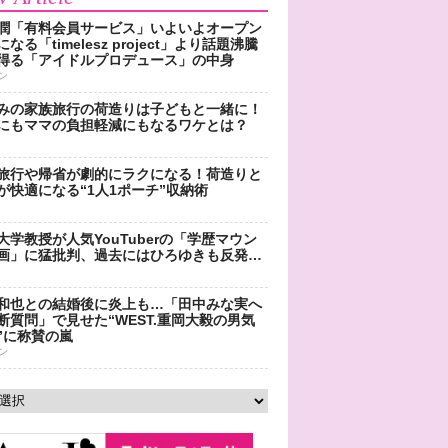
潤「有料会員サービス」いよいよオープン
なる「timelesz project」より話題沸騰
得る「アイドルプロデュース」の中身
ン
みの家族旅行の荷造りは子どもと一緒に！
にもママの負担軽減にもなるワケとは？
旅行や帰省が劇的にラクになる！荷造りと
が快適になる“1人1ポーチ”収納術
大学教授が人気YouTuberの「学歴マウン
画」に猛批判、過去にはひろゆきも反発…
和也との結婚後に炎上も…「田中みな実へ
断質問」で見せた“WEST.重岡大毅の男気
”に称賛の嵐
ン