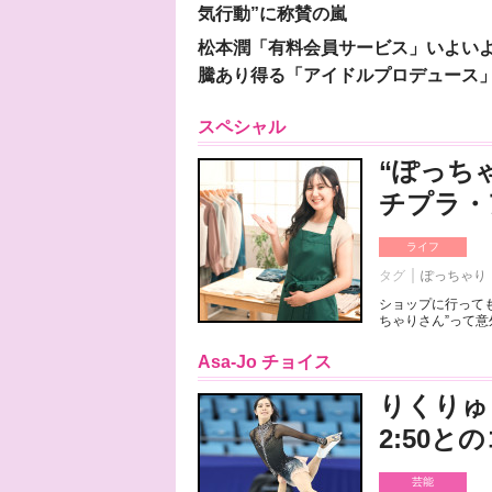
気行動”に称賛の嵐
松本潤「有料会員サービス」いよいよオープ
騰あり得る「アイドルプロデュース
スペシャル
“ぽっち
チプラ・
ライフ
タグ
ぽっちゃり
ショップに行っても
ちゃりさん”って意
Asa-Jo チョイス
りくりゅ
2:50
芸能