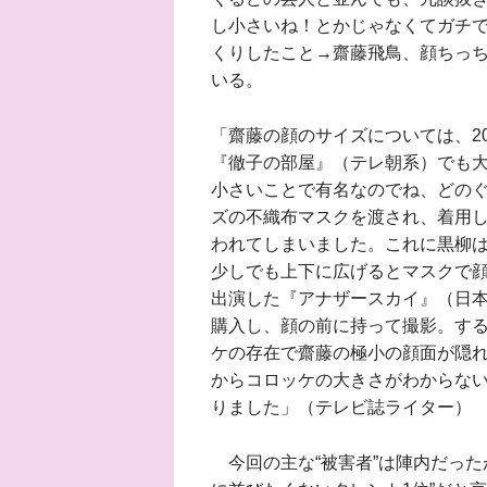
し小さいね！とかじゃなくてガチで
くりしたこと→齋藤飛鳥、顔ちっ
いる。
「齋藤の顔のサイズについては、2
『徹子の部屋』（テレ朝系）でも
小さいことで有名なのでね、どの
ズの不織布マスクを渡され、着用
われてしまいました。これに黒柳
少しでも上下に広げるとマスクで顔
出演した『アナザースカイ』（日本
購入し、顔の前に持って撮影。す
ケの存在で齋藤の極小の顔面が隠
からコロッケの大きさがわからな
りました」（テレビ誌ライター）
今回の主な“被害者”は陣内だった