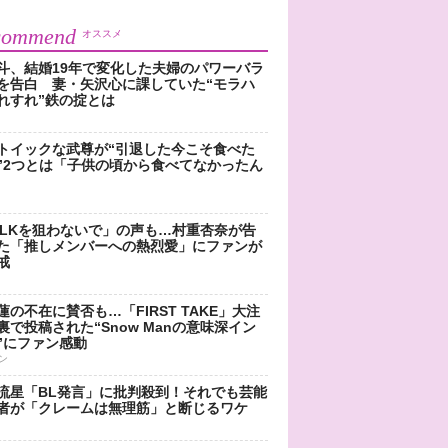
commend
オススメ
斗、結婚19年で変化した夫婦のパワーバラ
を告白 妻・矢沢心に課していた“モラハ
れすれ”鉄の掟とは
トイックな武尊が“引退した今こそ食べた
”2つとは「子供の頃から食べてなかったん
!LKを狙わないで」の声も…村重杏奈が告
た「推しメンバーへの熱烈愛」にファンが
戒
蓮の不在に賛否も…「FIRST TAKE」大注
裏で投稿された“Snow Manの意味深イン
”にファン感動
ン
流星「BL発言」に批判殺到！それでも芸能
者が「クレームは無理筋」と断じるワケ