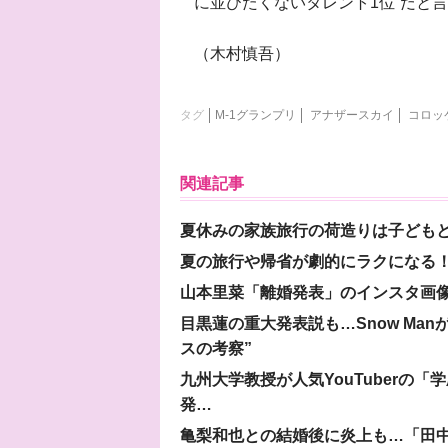
に並びたくないタレント1位”だと
（木村慎吾）
タグ
M-1グランプリ
アナザースカイ
コロッ
関連記事
夏休みの家族旅行の荷造りは子ども
夏の旅行や帰省が劇的にラクになる！
山本里菜「離婚発表」のインスタ画像
目黒蓮の重大発表説も…Snow Ma
スの考察”
九州大学教授が人気YouTuberの
発…
亀梨和也との結婚後に炎上も…「田中