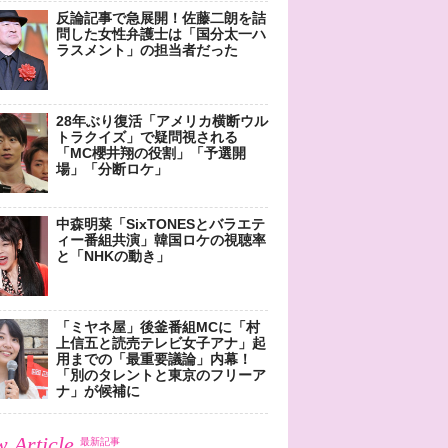
反論記事で急展開！佐藤二朗を詰
問した女性弁護士は「国分太一ハ
ラスメント」の担当者だった
28年ぶり復活「アメリカ横断ウル
トラクイズ」で疑問視される
「MC櫻井翔の役割」「予選開
場」「分断ロケ」
中森明菜「SixTONESとバラエテ
ィー番組共演」韓国ロケの視聴率
と「NHKの動き」
「ミヤネ屋」後釜番組MCに「村
上信五と読売テレビ女子アナ」起
用までの「最重要議論」内幕！
「別のタレントと東京のフリーア
ナ」が候補に
 Article
最新記事