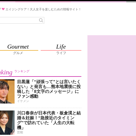
ブ
エイジングケア！大人女子を楽しむための情報サイト！
Gourmet
Life
グルメ
ライフ
king
ランキング
目黒蓮「“頑張って”とは言いたく
ない」と発言も…熊本地震後に投
稿した「8文字のメッセージ」に
ファン感動
イケメン
川口春奈が日本代表・板倉滉と結
婚＆妊娠！“急接近のタイミン
グ”で訪れていた「人生の大転
機」
芸能