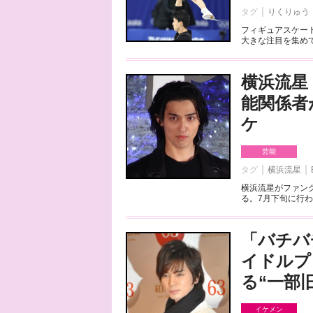
タグ
りくりゅう
フィギュアスケート
大きな注目を集めて
横浜流星
能関係者
ケ
芸能
タグ
横浜流星
横浜流星がファンク
る。7月下旬に行わ
「バチバ
イドルプ
る“一部
イケメン