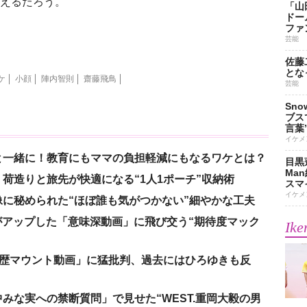
言えるだろう。
「山
ドー
ファ
芸能
佐藤
とな
ケ
小顔
陣内智則
齋藤飛鳥
芸能
Sn
ブス
言葉
イケメ
と一緒に！教育にもママの負担軽減にもなるワケとは？
目黒
Ma
荷造りと旅先が快適になる“1人1ポーチ”収納術
スマイ
イケメ
に秘められた“ほぼ誰も気がつかない”細やかな工夫
nがアップした「意味深動画」に飛び交う“期待度マック
Ike
「学歴マウント動画」に猛批判、過去にはひろゆきも反
みな実への禁断質問」で見せた“WEST.重岡大毅の男