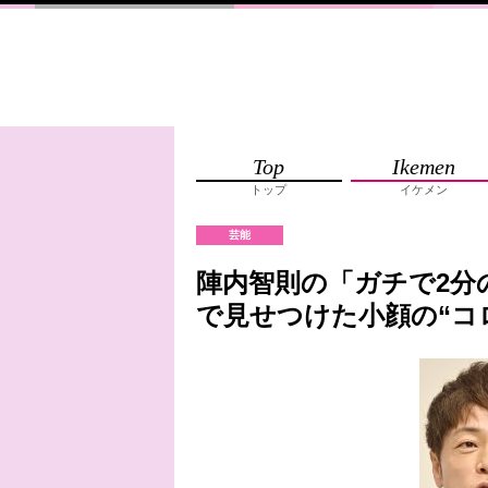
Top
Ikemen
トップ
イケメン
芸能
陣内智則の「ガチで2分
で見せつけた小顔の“コ