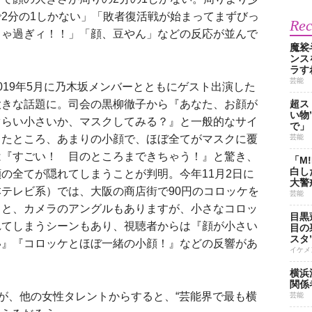
2分の1しかない」「敗者復活戦が始まってまずびっ
Re
ちゃ過ぎィ！！」「顔、豆やん」などの反応が並んで
魔裟
ンス
ラす
芸能
019年5月に乃木坂メンバーとともにゲスト出演した
大きな話題に。司会の黒柳徹子から『あなた、お顔が
超ス
い物
ぐらい小さいか、マスクしてみる？』と一般的なサイ
で」
したところ、あまりの小顔で、ほぼ全てがマスクに覆
芸能
は『すごい！ 目のところまできちゃう！』と驚き、
「M
白し
の全てが隠れてしまうことが判明。今年11月2日に
大警
テレビ系）では、大阪の商店街で90円のコロッケを
芸能
ると、カメラのアングルもありますが、小さなコロッ
目黒
れてしまうシーンもあり、視聴者からは『顔が小さい
目の
スタ
い』『コロッケとほぼ一緒の小顔！』などの反響があ
イケメ
横浜
関係
が、他の女性タレントからすると、“芸能界で最も横
芸能