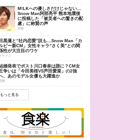
M!LKへの優しさだけじゃない…
Snow Man阿部亮平 熊本地震後
に投稿した「被災者への驚きの配
慮」に称賛の声
芸能
目黒蓮と“社内恋愛”説も…Snow Man「カ
ルビー新CM」女性キャラ“さく美”との関
係性が大注目のワケ
イケメン
結婚発表でポスト川口春奈は誰に？CM女
王争いは「今田美桜VS芦田愛菜」の2強
へ、あのモデル女優も大躍進か
芸能
もっと見る