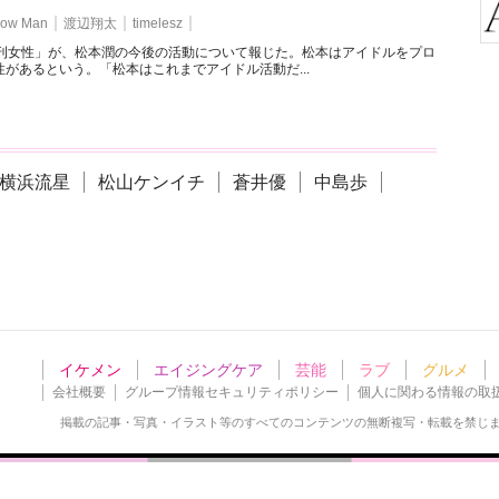
ow Man
渡辺翔太
timelesz
週刊女性」が、松本潤の今後の活動について報じた。松本はアイドルをプロ
があるという。「松本はこれまでアイドル活動だ...
横浜流星
松山ケンイチ
蒼井優
中島歩
イケメン
エイジングケア
芸能
ラブ
グルメ
会社概要
グループ情報セキュリティポリシー
個人に関わる情報の取
掲載の記事・写真・イラスト等の
すべてのコンテンツの無断複写・転載を禁じ