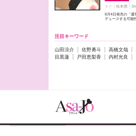
タグ
松本潤
Sn
8月4日発売の「
デュースする可能性
注目キーワード
山田涼介
佐野勇斗
高橋文哉
目黒蓮
戸田恵梨香
内村光良