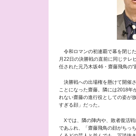
令和ロマンの初連覇で幕を閉じた芸人
月22日の決勝戦の直前に同じテレ
任された元乃木坂46・齋藤飛鳥の
決勝戦への出場権を懸けて開催さ
ことになった齋藤。隣には2018
れない齋藤の進行役としての姿が
すぎる顔」だった。
Xでは、隣の陣内や、敗者復活戦
であふれ、「齋藤飛鳥の顔がちっ
くるどの芸人と並んでも、冗談抜き