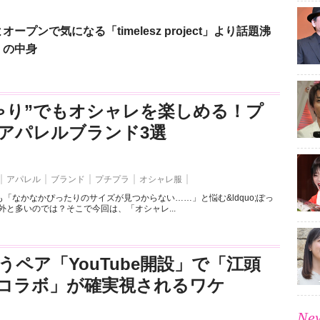
ンで気になる「timelesz project」より話題沸
」の中身
ゃり”でもオシャレを楽しめる！プ
アパレルブランド3選
アパレル
ブランド
プチプラ
オシャレ服
「なかなかぴったりのサイズが見つからない……」と悩む&ldquo;ぽっ
外と多いのでは？そこで今回は、「オシャレ...
うペア「YouTube開設」で「江頭
とのコラボ」が確実視されるワケ
New