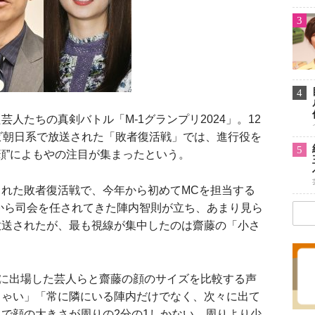
3
4
たちの真剣バトル「M-1グランプリ2024」。12
ビ朝日系で放送された「敗者復活戦」では、進行役を
5
“顔”によもやの注目が集まったという。
れた敗者復活戦で、今年から初めてMCを担当する
年から司会を任されてきた陣内智則が立ち、あまり見ら
放送されたが、最も視線が集中したのは齋藤の「小さ
に出場した芸人らと齋藤の顔のサイズを比較する声
ちゃい」「常に隣にいる陣内だけでなく、次々に出て
で顔の大きさが周りの2分の1しかない。周りより少