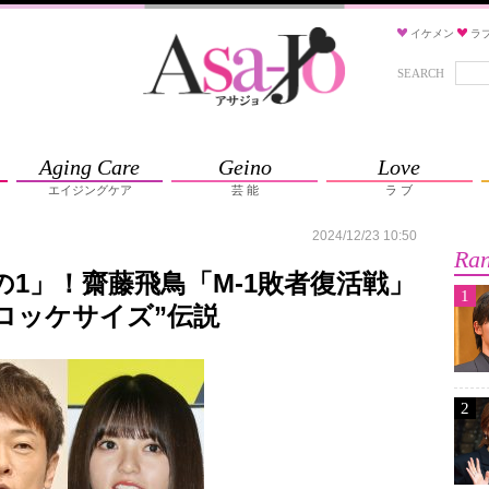
イケメン
ラ
SEARCH
Aging Care
Geino
Love
エイジングケア
芸 能
ラ ブ
2024/12/23 10:50
Ran
の1」！齋藤飛鳥「M-1敗者復活戦」
1
ロッケサイズ”伝説
2