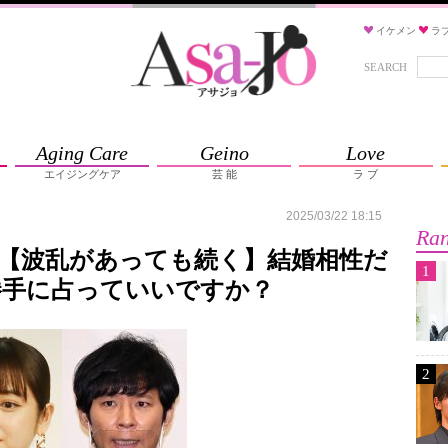
イケメン
ラ
SEARCH
Aging Care
Geino
Love
エイジングケア
芸 能
ラ ブ
2025/03/22 18:15
Ran
【波乱があっても続く】結婚相性だ
1
勝手に占っていいですか？
2