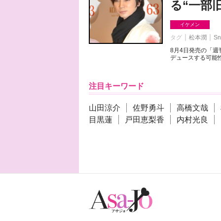
る“一部
イケメン
タグ
松本潤
Sn
8月4日発売の「
デュースする可能性
注目キーワード
山田涼介
佐野勇斗
高橋文哉
目黒蓮
戸田恵梨香
内村光良