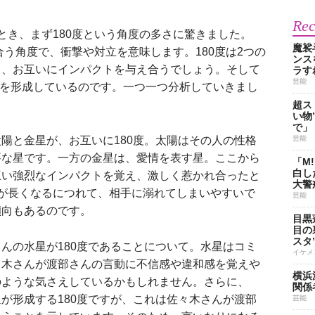
Re
き、まず180度という角度の多さに驚きました。
魔裟
合う角度で、衝撃や対立を意味します。180度は2つの
ンス
ら、お互いにインパクトを与え合うでしょう。そして
ラす
芸能
0度を形成しているのです。一つ一つ分析していきまし
超ス
い物
で」
と金星が、お互いに180度。太陽はその人の性格
芸能
要な星です。一方の金星は、愛情を表す星。ここから
「M
白し
互い強烈なインパクトを覚え、激しく惹かれ合ったと
大警
が長くなるにつれて、相手に溺れてしまいやすいで
芸能
傾向もあるのです。
目黒
目の
スタ
の水星が180度であることについて。水星はコミ
イケメ
々木さんが渡部さんの言動に不信感や違和感を覚えや
横浜
のような気さえしているかもしれません。さらに、
関係
が形成する180度ですが、これは佐々木さんが渡部
芸能