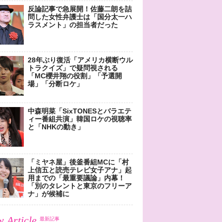
反論記事で急展開！佐藤二朗を詰
問した女性弁護士は「国分太一ハ
ラスメント」の担当者だった
28年ぶり復活「アメリカ横断ウル
トラクイズ」で疑問視される
「MC櫻井翔の役割」「予選開
場」「分断ロケ」
中森明菜「SixTONESとバラエテ
ィー番組共演」韓国ロケの視聴率
と「NHKの動き」
「ミヤネ屋」後釜番組MCに「村
上信五と読売テレビ女子アナ」起
用までの「最重要議論」内幕！
「別のタレントと東京のフリーア
ナ」が候補に
 Article
最新記事