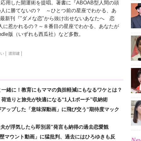
応用した開運術を提唱。著書に『ABOAB型人間の頭
の人に勝てないの？ ～ひとつ前の星座でわかる、あ
版、最新刊『"ダメな恋"から抜け出せないあなたへ 恋
の人に惹かれるの？～８番目の星座でわかる、あなたが
indle版（いずれも西瓜社）など多数。
占い
渡部建
と一緒に！教育にもママの負担軽減にもなるワケとは？
荷造りと旅先が快適になる“1人1ポーチ”収納術
nがアップした「意味深動画」に飛び交う“期待度マック
、“夫が浮気したら即別居”発言も納得の過去恋愛観
「学歴マウント動画」に猛批判、過去にはひろゆきも反
New