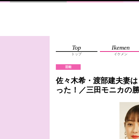
Top
Ikemen
トップ
イケメン
芸能
佐々木希・渡部建夫妻は
った！／三田モニカの