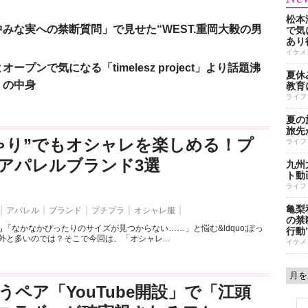
松本
みな実への禁断質問」で見せた“WEST.重岡大毅の男
で気に
あり
イケメ
ンで気になる「timelesz project」より話題沸
夏休
」の中身
教育
ライフ
夏の
旅先
ゃり”でもオシャレを楽しめる！プ
ライフ
アパレルブランド3選
九州
ト動
ライフ
亀梨
アパレル
ブランド
プチプラ
オシャレ服
の禁
「なかなかぴったりのサイズが見つからない……」と悩む&ldquo;ぽっ
行動
外と多いのでは？そこで今回は、「オシャレ...
イケメ
うペア「YouTube開設」で「江頭