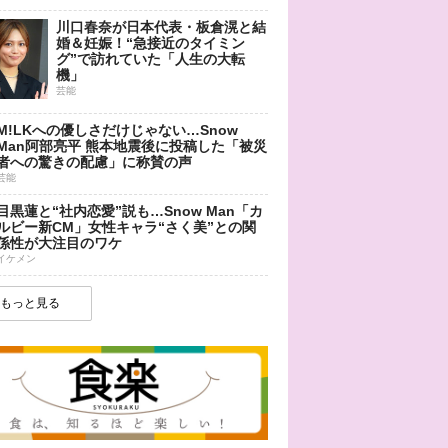
川口春奈が日本代表・板倉滉と結
婚＆妊娠！“急接近のタイミン
グ”で訪れていた「人生の大転
機」
芸能
M!LKへの優しさだけじゃない…Snow
Man阿部亮平 熊本地震後に投稿した「被災
者への驚きの配慮」に称賛の声
芸能
目黒蓮と“社内恋愛”説も…Snow Man「カ
ルビー新CM」女性キャラ“さく美”との関
係性が大注目のワケ
イケメン
もっと見る