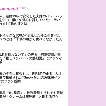
commend
オススメ
斗、結婚19年で変化した夫婦のパワーバラ
を告白 妻・矢沢心に課していた“モラハ
れすれ”鉄の掟とは
トイックな武尊が“引退した今こそ食べた
”2つとは「子供の頃から食べてなかったん
!LKを狙わないで」の声も…村重杏奈が告
た「推しメンバーへの熱烈愛」にファンが
戒
蓮の不在に賛否も…「FIRST TAKE」大注
裏で投稿された“Snow Manの意味深イン
”にファン感動
ン
流星「BL発言」に批判殺到！それでも芸能
者が「クレームは無理筋」と断じるワケ