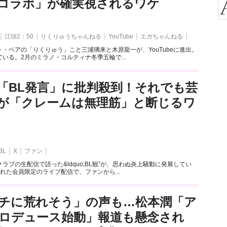
とのコラボ」が確実視されるワケ
江頭2：50
りくりゅうちゃんねる
YouTube
エガちゃんねる
・ペアの「りくりゅう」こと三浦璃来と木原龍一が、YouTubeに進出。
いる。2月のミラノ・コルティナ冬季五輪で...
「BL発言」に批判殺到！それでも芸
が「クレームは無理筋」と断じるワ
BL
X
ファン
ラブの生配信で語った&ldquo;BL観”が、思わぬ炎上騒動に発展してい
れた会員限定のライブ配信で、ファンから...
チに荒れそう」の声も…松本潤「ア
ロデュース始動」報道も懸念され