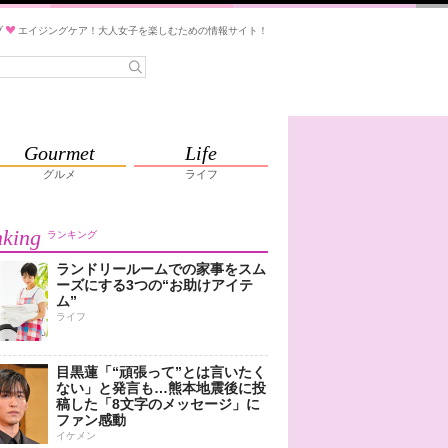
ブ
エイジングケア！大人女子を楽しむための情報サイト！
Gourmet
Life
グルメ
ライフ
king
ランキング
ランドリールームでの家事をスム
ーズにする3つの“お助けアイテ
ム”
ライフ
目黒蓮「“頑張って”とは言いたく
ない」と発言も…熊本地震後に投
稿した「8文字のメッセージ」に
ファン感動
イケメン