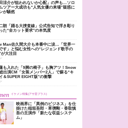
田涼介が狙われないか心配」の声も…ソロ
ムツアー大成功も“人気女優の来場”疑惑に
ンが騒然
二朗「踊る大捜査線」公式告知で浮き彫り
った“全カット要求”の本気度
ow Man佐久間大介も本番中に涙…「世界一
です」と悩む女性への“レジェンド歌手の
”が大注目
ン
蓮も入れた「9脚の椅子」も胸アツ！Snow
n総出演CM「女装メンバー2人」で蘇る“キ
＆SUPER EIGHT版”の衝撃
ン
men
イケメン特集(アサ芸プラス)
映画界に「異例のビジネス」を仕
掛けた稲垣吾郎・草彅剛・香取慎
吾の主演作「新たな収益システ
ム」