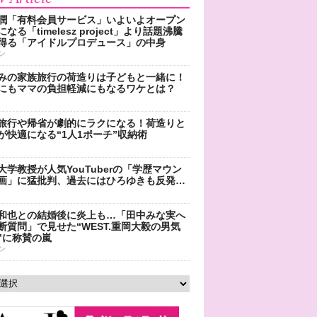
潤「有料会員サービス」いよいよオープン
なる「timelesz project」より話題沸騰
得る「アイドルプロデュース」の中身
ン
みの家族旅行の荷造りは子どもと一緒に！
にもママの負担軽減にもなるワケとは？
旅行や帰省が劇的にラクになる！荷造りと
が快適になる“1人1ポーチ”収納術
大学教授が人気YouTuberの「学歴マウン
画」に猛批判、過去にはひろゆきも反発…
和也との結婚後に炎上も…「田中みな実へ
断質問」で見せた“WEST.重岡大毅の男気
”に称賛の嵐
ン