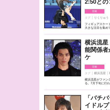
2:50
芸能
タグ
りくりゅう
フィギュアスケート
大きな注目を集めて
横浜流星
能関係者
ケ
芸能
タグ
横浜流星
横浜流星がファンク
る。7月下旬に行わ
「バチバ
イドルプ