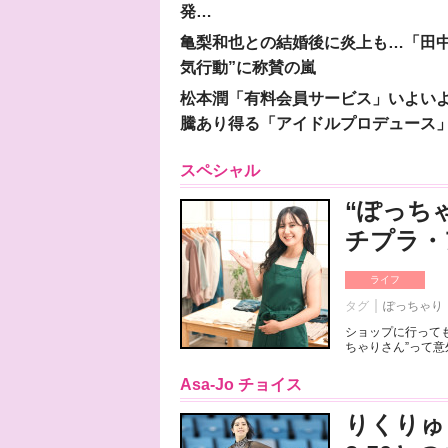
発…
亀梨和也との結婚後に炎上も…「田中
気行動”に称賛の嵐
松本潤「有料会員サービス」いよいよオープ
騰あり得る「アイドルプロデュース
スペシャル
“ぽっち
チプラ・
ライフ
タグ
ぽっちゃり
ショップに行っても
ちゃりさん”って意
Asa-Jo チョイス
りくりゅ