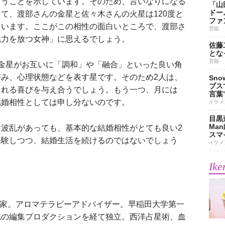
まうことを示しています。そのため、言いなりになる
「山
ドー
て、渡部さんの金星と佐々木さんの火星は120度と
ファ
ています。ここがこの相性の面白いところで、渡部さ
芸能
魅力を放つ女神」に思えるでしょう。
佐藤
とな
芸能
金星がお互いに「調和」や「融合」といった良い角
み、心理状態などを表す星です。そのため2人は、
Sn
ブス
される喜びを与え合うでしょう。もう一つ、月には
言葉
結婚相性としては申し分ないのです。
イケメ
目黒
Ma
波乱があっても、基本的な結婚相性がとても良い2
スマイ
経験しつつ、結婚生活を続けるのではないでしょう
イケメ
Ike
術家。アロマテラピーアドバイザー。早稲田大学第一
誌の編集プロダクションを経て独立。西洋占星術、血