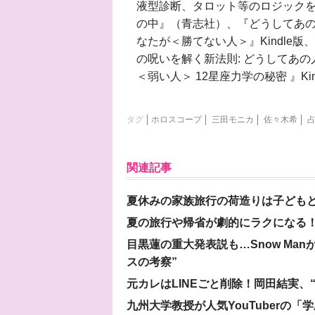
液型診断、タロット等のロジックを
の中』（青志社）、『どうしてあ
なたが＜勝てない人＞』Kindle
の呪いを解く新法則: どうしてあ
＜弱い人＞ 12星座力学の秘密 』K
タグ
ホロスコープ
三田モニカ
佐々木希
関連記事
夏休みの家族旅行の荷造りは子ども
夏の旅行や帰省が劇的にラクになる！
目黒蓮の重大発表説も…Snow Ma
スの考察”
元カレはLINEごと削除！岡田結実
九州大学教授が人気YouTuberの