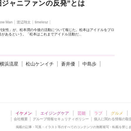
旧ジャニファンの反発”とは
ow Man
渡辺翔太
timelesz
週刊女性」が、松本潤の今後の活動について報じた。松本はアイドルをプロ
があるという。「松本はこれまでアイドル活動だ...
横浜流星
松山ケンイチ
蒼井優
中島歩
イケメン
エイジングケア
芸能
ラブ
グルメ
会社概要
グループ情報セキュリティポリシー
個人に関わる情報の取
掲載の記事・写真・イラスト等の
すべてのコンテンツの無断複写・転載を禁じ