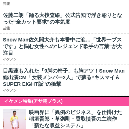
芸能
佐藤二朗「踊る大捜査線」公式告知で浮き彫りとな
った“全カット要求”の本気度
芸能
Snow Man佐久間大介も本番中に涙…「世界一ブス
です」と悩む女性への“レジェンド歌手の言葉”が大
注目
イケメン
目黒蓮も入れた「9脚の椅子」も胸アツ！Snow Man
総出演CM「女装メンバー2人」で蘇る“キスマイ＆
SUPER EIGHT版”の衝撃
イケメン
イケメン特集(アサ芸プラス)
映画界に「異例のビジネス」を仕掛けた
稲垣吾郎・草彅剛・香取慎吾の主演作
「新たな収益システム」