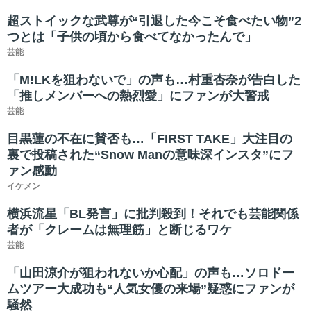
超ストイックな武尊が“引退した今こそ食べたい物”2
つとは「子供の頃から食べてなかったんで」
芸能
「M!LKを狙わないで」の声も…村重杏奈が告白した
「推しメンバーへの熱烈愛」にファンが大警戒
芸能
目黒蓮の不在に賛否も…「FIRST TAKE」大注目の
裏で投稿された“Snow Manの意味深インスタ”にフ
ァン感動
イケメン
横浜流星「BL発言」に批判殺到！それでも芸能関係
者が「クレームは無理筋」と断じるワケ
芸能
「山田涼介が狙われないか心配」の声も…ソロドー
ムツアー大成功も“人気女優の来場”疑惑にファンが
騒然