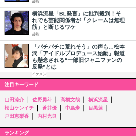
芸能
横浜流星「BL発言」に批判殺到！そ
れでも芸能関係者が「クレームは無理
筋」と断じるワケ
芸能
「バチバチに荒れそう」の声も…松本
潤「アイドルプロデュース始動」報道
も懸念される“一部旧ジャニファンの
反発”とは
イケメン
注目キーワード
山田涼介
佐野勇斗
高橋文哉
横浜流星
松山ケンイチ
蒼井優
中島歩
目黒蓮
戸田恵梨香
内村光良
ランキング