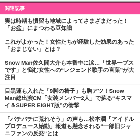
関連記事
実は時期も慣習も地域によってさまざまだった！
「お盆」にまつわる豆知識
これがよかった！女性たちが経験した効果のあった
「おまじない」とは？
Snow Man佐久間大介も本番中に涙…「世界一ブス
です」と悩む女性への“レジェンド歌手の言葉”が大
注目
目黒蓮も入れた「9脚の椅子」も胸アツ！Snow
Man総出演CM「女装メンバー2人」で蘇る“キスマ
イ＆SUPER EIGHT版”の衝撃
「バチバチに荒れそう」の声も…松本潤「アイドル
プロデュース始動」報道も懸念される“一部旧ジャ
ニファンの反発”とは