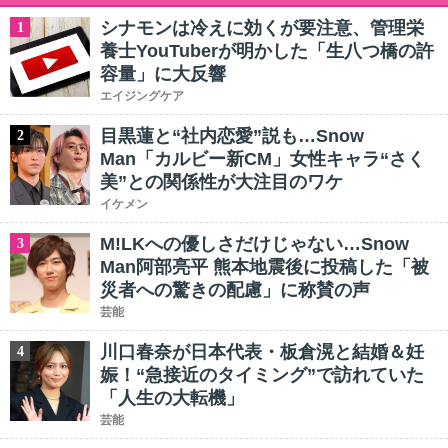
シナモンは冷えに効くが要注意、管理栄
1
養士YouTuberが明かした「生八つ橋の許
容量」に大反響
エイジングケア
目黒蓮と“社内恋愛”説も…Snow
2
Man「カルビー新CM」女性キャラ“さく
美”との関係性が大注目のワケ
イケメン
M!LKへの優しさだけじゃない…Snow
3
Man阿部亮平 熊本地震後に投稿した「被
災者への驚きの配慮」に称賛の声
芸能
川口春奈が日本代表・板倉滉と結婚＆妊
4
娠！“急接近のタイミング”で訪れていた
「人生の大転機」
芸能