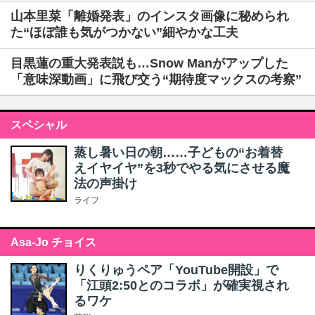
山本里菜「離婚発表」のインスタ画像に秘められ
た“ほぼ誰も気がつかない”細やかな工夫
目黒蓮の重大発表説も…Snow Manがアップした
「意味深動画」に飛び交う“期待度マックスの考察”
スペシャル
蒸し暑い日の朝……子どもの“お着替
えイヤイヤ”を3秒でやる気にさせる魔
法の声掛け
ライフ
Asa-Jo チョイス
りくりゅうペア「YouTube開設」で
「江頭2:50とのコラボ」が確実視され
るワケ