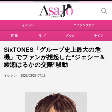
イケメン
エイジングケア
芸 能
ラ ブ
グルメ
ライフ
SixTONES「グループ史上最大の危
機」でファンが想起した“ジェシー＆
綾瀬はるかの交際”騒動
イケメン
2025/03/25 07:15