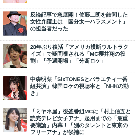
反論記事で急展開！佐藤二朗を詰問した
女性弁護士は「国分太一ハラスメント」
の担当者だった
28年ぶり復活「アメリカ横断ウルトラク
イズ」で疑問視される「MC櫻井翔の役
割」「予選開場」「分断ロケ」
中森明菜「SixTONESとバラエティー番
組共演」韓国ロケの視聴率と「NHKの動
き」
「ミヤネ屋」後釜番組MCに「村上信五と
読売テレビ女子アナ」起用までの「最重
要議論」内幕！「別のタレントと東京の
フリーアナ」が候補に