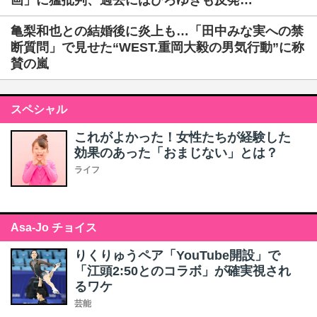
画」に猛批判、過去にはひろゆきも反発…
亀梨和也との結婚後に炎上も…「田中みな実への禁
断質問」で見せた“WEST.重岡大毅の男気行動”に称
賛の嵐
スペシャル
これがよかった！女性たちが経験した
効果のあった「おまじない」とは？
ライフ
Asa-Jo チョイス
りくりゅうペア「YouTube開設」で
「江頭2:50とのコラボ」が確実視され
るワケ
芸能