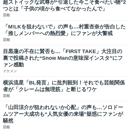
超ストイックな武尊が“引退した今こそ食べたい物”2
つとは「子供の頃から食べてなかったんで」
芸能
「M!LKを狙わないで」の声も…村重杏奈が告白した
「推しメンバーへの熱烈愛」にファンが大警戒
芸能
目黒蓮の不在に賛否も…「FIRST TAKE」大注目の
裏で投稿された“Snow Manの意味深インスタ”にフ
ァン感動
イケメン
横浜流星「BL発言」に批判殺到！それでも芸能関係
者が「クレームは無理筋」と断じるワケ
芸能
「山田涼介が狙われないか心配」の声も…ソロドー
ムツアー大成功も“人気女優の来場”疑惑にファンが
騒然
芸能