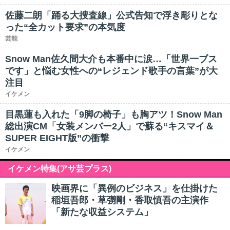
佐藤二朗「踊る大捜査線」公式告知で浮き彫りとな
った“全カット要求”の本気度
芸能
Snow Man佐久間大介も本番中に涙…「世界一ブス
です」と悩む女性への“レジェンド歌手の言葉”が大
注目
イケメン
目黒蓮も入れた「9脚の椅子」も胸アツ！Snow Man
総出演CM「女装メンバー2人」で蘇る“キスマイ＆
SUPER EIGHT版”の衝撃
イケメン
イケメン特集(アサ芸プラス)
映画界に「異例のビジネス」を仕掛けた
稲垣吾郎・草彅剛・香取慎吾の主演作
「新たな収益システム」