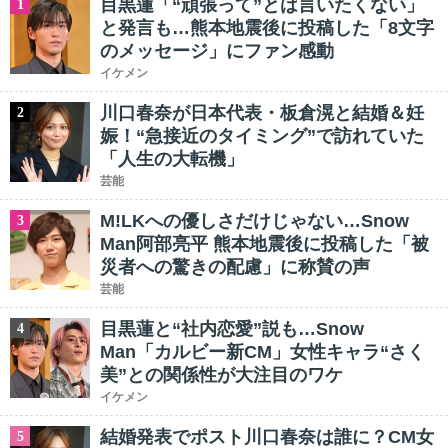
目黒蓮「“頑張って”とは言いたくない」
1
と発言も…熊本地震後に投稿した「8文字
のメッセージ」にファン感動
イケメン
川口春奈が日本代表・板倉滉と結婚＆妊
2
娠！“急接近のタイミング”で訪れていた
「人生の大転機」
芸能
M!LKへの優しさだけじゃない…Snow
3
Man阿部亮平 熊本地震後に投稿した「被
災者への驚きの配慮」に称賛の声
芸能
目黒蓮と“社内恋愛”説も…Snow
4
Man「カルビー新CM」女性キャラ“さく
美”との関係性が大注目のワケ
イケメン
結婚発表でポスト川口春奈は誰に？CM女
5