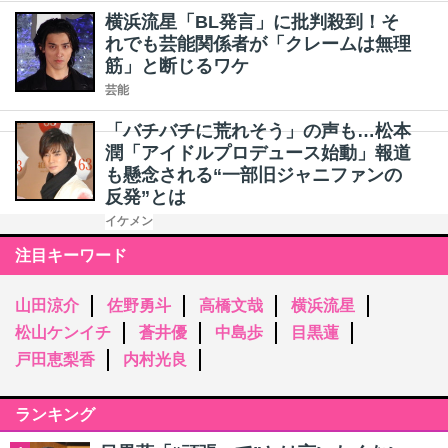
横浜流星「BL発言」に批判殺到！そ
れでも芸能関係者が「クレームは無理
筋」と断じるワケ
芸能
「バチバチに荒れそう」の声も…松本
潤「アイドルプロデュース始動」報道
も懸念される“一部旧ジャニファンの
反発”とは
イケメン
注目キーワード
山田涼介
佐野勇斗
高橋文哉
横浜流星
松山ケンイチ
蒼井優
中島歩
目黒蓮
戸田恵梨香
内村光良
ランキング