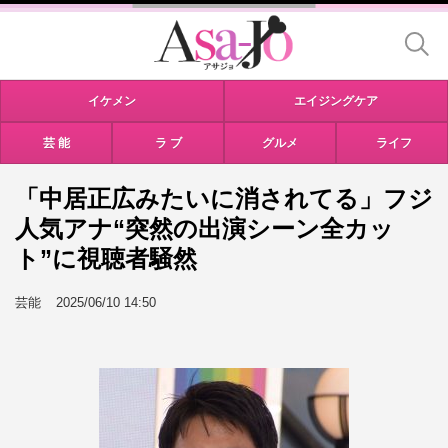
イケメン
エイジングケア
芸 能
ラ ブ
グルメ
ライフ
「中居正広みたいに消されてる」フジ
人気アナ“突然の出演シーン全カッ
ト”に視聴者騒然
芸能
2025/06/10 14:50