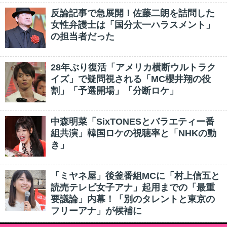
反論記事で急展開！佐藤二朗を詰問した
女性弁護士は「国分太一ハラスメント」
の担当者だった
28年ぶり復活「アメリカ横断ウルトラク
イズ」で疑問視される「MC櫻井翔の役
割」「予選開場」「分断ロケ」
中森明菜「SixTONESとバラエティー番
組共演」韓国ロケの視聴率と「NHKの動
き」
「ミヤネ屋」後釜番組MCに「村上信五と
読売テレビ女子アナ」起用までの「最重
要議論」内幕！「別のタレントと東京の
フリーアナ」が候補に