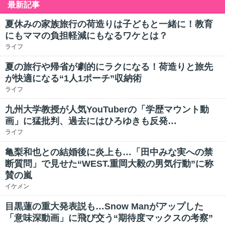
最新記事
夏休みの家族旅行の荷造りは子どもと一緒に！教育
にもママの負担軽減にもなるワケとは？
ライフ
夏の旅行や帰省が劇的にラクになる！荷造りと旅先
が快適になる“1人1ポーチ”収納術
ライフ
九州大学教授が人気YouTuberの「学歴マウント動
画」に猛批判、過去にはひろゆきも反発…
ライフ
亀梨和也との結婚後に炎上も…「田中みな実への禁
断質問」で見せた“WEST.重岡大毅の男気行動”に称
賛の嵐
イケメン
目黒蓮の重大発表説も…Snow Manがアップした
「意味深動画」に飛び交う“期待度マックスの考察”