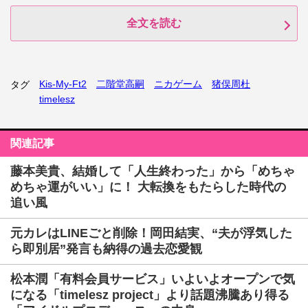
全文を読む
Kis-My-Ft2
二階堂高嗣
ニカゲーム
猪俣周杜
タグ
timelesz
関連記事
藤本美貴、結婚して「人生終わった」から「めちゃ
めちゃ運がいい」に！ 大転換をもたらした時代の
追い風
元カレはLINEごと削除！岡田結実、“夫が浮気した
ら即別居”発言も納得の過去恋愛観
松本潤「有料会員サービス」いよいよオープンで気
になる「timelesz project」より話題沸騰あり得る