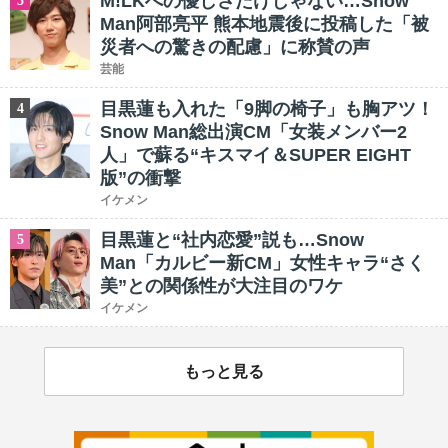
M!LKへの優しさだけじゃない…Snow
3
Man阿部亮平 熊本地震後に投稿した「被
災者への驚きの配慮」に称賛の声
芸能
目黒蓮も入れた「9脚の椅子」も胸アツ！
4
Snow Man総出演CM「女装メンバー2
人」で蘇る“キスマイ＆SUPER EIGHT
版”の衝撃
イケメン
目黒蓮と“社内恋愛”説も…Snow
5
Man「カルビー新CM」女性キャラ“さく
美”との関係性が大注目のワケ
イケメン
もっと見る