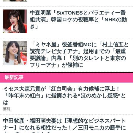
中森明菜「SixTONESとバラエティー番
組共演」韓国ロケの視聴率と「NHKの動
き」
「ミヤネ屋」後釜番組MCに「村上信五と
読売テレビ女子アナ」起用までの「最重
要議論」内幕！「別のタレントと東京の
フリーアナ」が候補に
最新記事
ミセス大森元貴が「紅白司会」有力候補に浮上！
「昨年末の紅白」に指摘される“ほのめかし疑惑”と
は
芸能
中田敦彦・福田萌夫妻は【理想的なビジネスパート
ナー】になれる相性だった！／三田モニカの勝手に