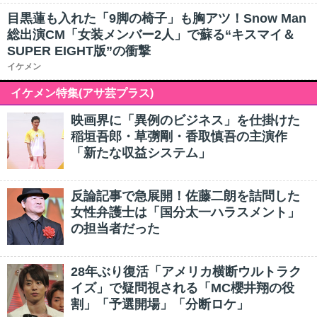
目黒蓮も入れた「9脚の椅子」も胸アツ！Snow Man
総出演CM「女装メンバー2人」で蘇る“キスマイ＆
SUPER EIGHT版”の衝撃
イケメン
イケメン特集(アサ芸プラス)
映画界に「異例のビジネス」を仕掛けた
稲垣吾郎・草彅剛・香取慎吾の主演作
「新たな収益システム」
反論記事で急展開！佐藤二朗を詰問した
女性弁護士は「国分太一ハラスメント」
の担当者だった
28年ぶり復活「アメリカ横断ウルトラク
イズ」で疑問視される「MC櫻井翔の役
割」「予選開場」「分断ロケ」