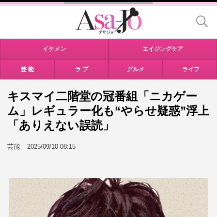
イケメン
エイジングケア
芸 能
ラ ブ
グルメ
ライフ
キスマイ二階堂の冠番組「ニカゲー
ム」レギュラー化も“やらせ疑惑”浮上
「ありえない誤読」
芸能
2025/09/10 08:15