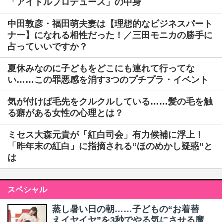
「アイドルプロデュース」の中身
中田敦彦・福田萌夫妻は【理想的なビジネスパート
ナー】になれる相性だった！／三田モニカの勝手に
占っていいですか？
夏休みなのに子どもをどこにも連れて行ってな
い……この罪悪感を消す3つのプチプラ・イベント
気が付けば毛先をクルクルしている……髪の毛を触
る癖がある女性の心理とは？
ミセス大森元貴が「紅白司会」有力候補に浮上！
「昨年末の紅白」に指摘される“ほのめかし疑惑”と
は
スペシャル
蒸し暑い日の朝……子どもの“お着替
えイヤイヤ”を3秒でやる気にさせる魔