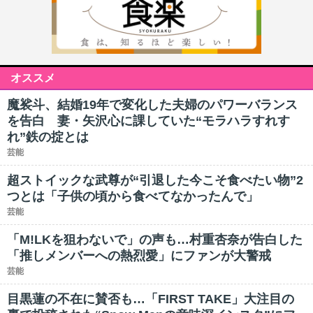
オススメ
魔裟斗、結婚19年で変化した夫婦のパワーバランス
を告白 妻・矢沢心に課していた“モラハラすれす
れ”鉄の掟とは
芸能
超ストイックな武尊が“引退した今こそ食べたい物”2
つとは「子供の頃から食べてなかったんで」
芸能
「M!LKを狙わないで」の声も…村重杏奈が告白した
「推しメンバーへの熱烈愛」にファンが大警戒
芸能
目黒蓮の不在に賛否も…「FIRST TAKE」大注目の