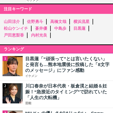
イケメン
注目キーワード
山田涼介
佐野勇斗
高橋文哉
横浜流星
松山ケンイチ
蒼井優
中島歩
目黒蓮
戸田恵梨香
内村光良
ランキング
目黒蓮「“頑張って”とは言いたくない」
1
と発言も…熊本地震後に投稿した「8文字
のメッセージ」にファン感動
イケメン
川口春奈が日本代表・板倉滉と結婚＆妊
2
娠！“急接近のタイミング”で訪れていた
「人生の大転機」
芸能