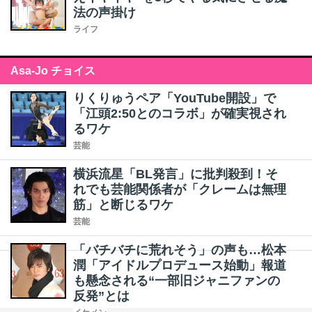
法の声掛け
ライフ
Asa-Jo チョイス
りくりゅうペア「YouTube開設」で
「江頭2:50とのコラボ」が確実視され
るワケ
芸能
横浜流星「BL発言」に批判殺到！そ
れでも芸能関係者が「クレームは無理
筋」と断じるワケ
芸能
「バチバチに荒れそう」の声も…松本
潤「アイドルプロデュース始動」報道
も懸念される“一部旧ジャニファンの
反発”とは