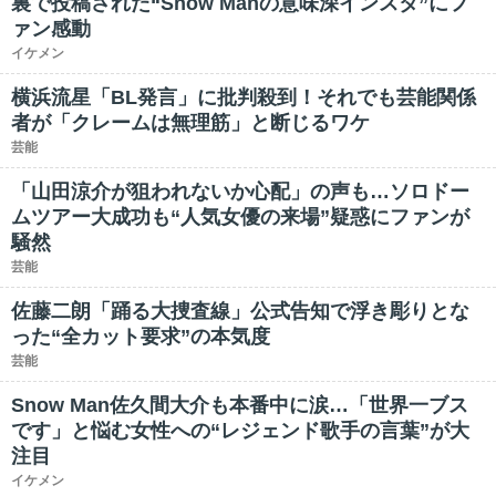
裏で投稿された“Snow Manの意味深インスタ”にフ
ァン感動
イケメン
横浜流星「BL発言」に批判殺到！それでも芸能関係
者が「クレームは無理筋」と断じるワケ
芸能
「山田涼介が狙われないか心配」の声も…ソロドー
ムツアー大成功も“人気女優の来場”疑惑にファンが
騒然
芸能
佐藤二朗「踊る大捜査線」公式告知で浮き彫りとな
った“全カット要求”の本気度
芸能
Snow Man佐久間大介も本番中に涙…「世界一ブス
です」と悩む女性への“レジェンド歌手の言葉”が大
注目
イケメン