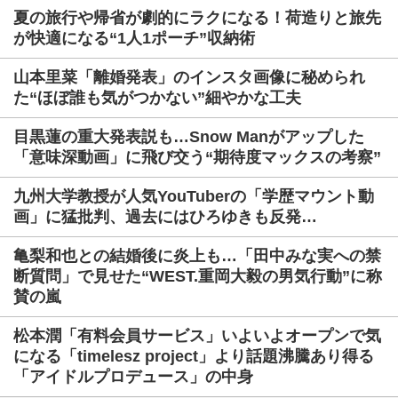
夏の旅行や帰省が劇的にラクになる！荷造りと旅先
が快適になる“1人1ポーチ”収納術
山本里菜「離婚発表」のインスタ画像に秘められ
た“ほぼ誰も気がつかない”細やかな工夫
目黒蓮の重大発表説も…Snow Manがアップした
「意味深動画」に飛び交う“期待度マックスの考察”
九州大学教授が人気YouTuberの「学歴マウント動
画」に猛批判、過去にはひろゆきも反発…
亀梨和也との結婚後に炎上も…「田中みな実への禁
断質問」で見せた“WEST.重岡大毅の男気行動”に称
賛の嵐
松本潤「有料会員サービス」いよいよオープンで気
になる「timelesz project」より話題沸騰あり得る
「アイドルプロデュース」の中身