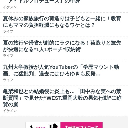
「アイドルプロデュース」の中身
イケメン
夏休みの家族旅行の荷造りは子どもと一緒に！教育
にもママの負担軽減にもなるワケとは？
ライフ
夏の旅行や帰省が劇的にラクになる！荷造りと旅先
が快適になる“1人1ポーチ”収納術
ライフ
九州大学教授が人気YouTuberの「学歴マウント動
画」に猛批判、過去にはひろゆきも反発…
ライフ
亀梨和也との結婚後に炎上も…「田中みな実への禁
断質問」で見せた“WEST.重岡大毅の男気行動”に称
賛の嵐
イケメン