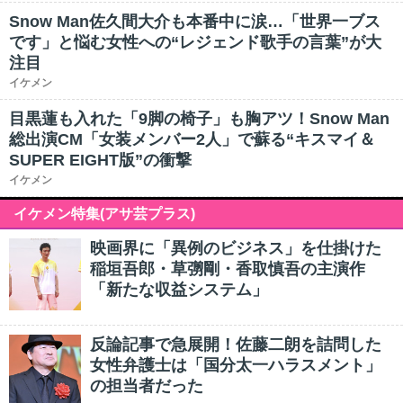
Snow Man佐久間大介も本番中に涙…「世界一ブス
です」と悩む女性への“レジェンド歌手の言葉”が大
注目
イケメン
目黒蓮も入れた「9脚の椅子」も胸アツ！Snow Man
総出演CM「女装メンバー2人」で蘇る“キスマイ＆
SUPER EIGHT版”の衝撃
イケメン
イケメン特集(アサ芸プラス)
映画界に「異例のビジネス」を仕掛けた
稲垣吾郎・草彅剛・香取慎吾の主演作
「新たな収益システム」
反論記事で急展開！佐藤二朗を詰問した
女性弁護士は「国分太一ハラスメント」
の担当者だった