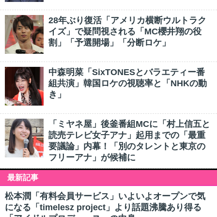
28年ぶり復活「アメリカ横断ウルトラク
イズ」で疑問視される「MC櫻井翔の役
割」「予選開場」「分断ロケ」
中森明菜「SixTONESとバラエティー番
組共演」韓国ロケの視聴率と「NHKの動
き」
「ミヤネ屋」後釜番組MCに「村上信五と
読売テレビ女子アナ」起用までの「最重
要議論」内幕！「別のタレントと東京の
フリーアナ」が候補に
最新記事
松本潤「有料会員サービス」いよいよオープンで気
になる「timelesz project」より話題沸騰あり得る