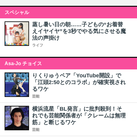
スペシャル
蒸し暑い日の朝……子どもの“お着替
えイヤイヤ”を3秒でやる気にさせる魔
法の声掛け
ライフ
Asa-Jo チョイス
りくりゅうペア「YouTube開設」で
「江頭2:50とのコラボ」が確実視され
るワケ
芸能
横浜流星「BL発言」に批判殺到！そ
れでも芸能関係者が「クレームは無理
筋」と断じるワケ
芸能