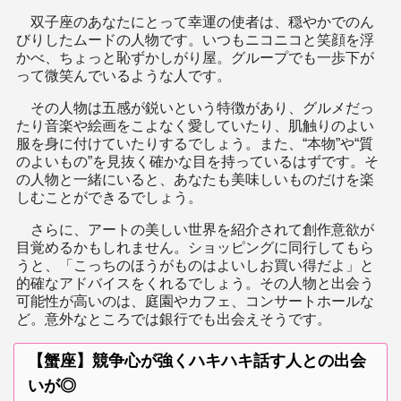
双子座のあなたにとって幸運の使者は、穏やかでのん
びりしたムードの人物です。いつもニコニコと笑顔を浮
かべ、ちょっと恥ずかしがり屋。グループでも一歩下が
って微笑んでいるような人です。
その人物は五感が鋭いという特徴があり、グルメだっ
たり音楽や絵画をこよなく愛していたり、肌触りのよい
服を身に付けていたりするでしょう。また、“本物”や“質
のよいもの”を見抜く確かな目を持っているはずです。そ
の人物と一緒にいると、あなたも美味しいものだけを楽
しむことができるでしょう。
さらに、アートの美しい世界を紹介されて創作意欲が
目覚めるかもしれません。ショッピングに同行してもら
うと、「こっちのほうがものはよいしお買い得だよ」と
的確なアドバイスをくれるでしょう。その人物と出会う
可能性が高いのは、庭園やカフェ、コンサートホールな
ど。意外なところでは銀行でも出会えそうです。
【蟹座】競争心が強くハキハキ話す人との出会
いが◎