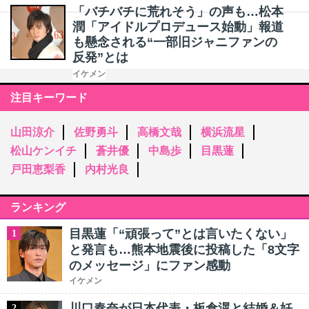
「バチバチに荒れそう」の声も…松本
潤「アイドルプロデュース始動」報道
も懸念される“一部旧ジャニファンの
反発”とは
イケメン
注目キーワード
山田涼介
佐野勇斗
高橋文哉
横浜流星
松山ケンイチ
蒼井優
中島歩
目黒蓮
戸田恵梨香
内村光良
ランキング
目黒蓮「“頑張って”とは言いたくない」
1
と発言も…熊本地震後に投稿した「8文字
のメッセージ」にファン感動
イケメン
川口春奈が日本代表・板倉滉と結婚＆妊
2