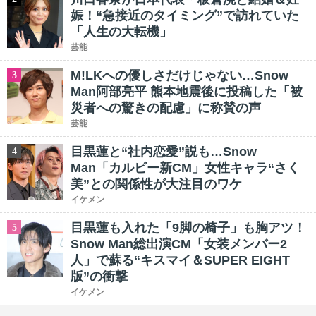
娠！“急接近のタイミング”で訪れていた
「人生の大転機」
芸能
M!LKへの優しさだけじゃない…Snow
3
Man阿部亮平 熊本地震後に投稿した「被
災者への驚きの配慮」に称賛の声
芸能
目黒蓮と“社内恋愛”説も…Snow
4
Man「カルビー新CM」女性キャラ“さく
美”との関係性が大注目のワケ
イケメン
目黒蓮も入れた「9脚の椅子」も胸アツ！
5
Snow Man総出演CM「女装メンバー2
人」で蘇る“キスマイ＆SUPER EIGHT
版”の衝撃
イケメン