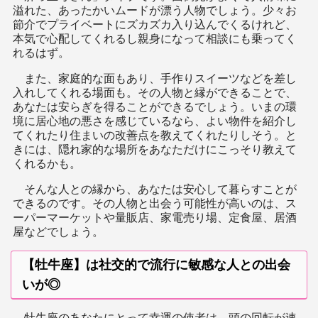
溢れた、あったかいムードが漂う人物でしょう。少々お
節介でプライベートにズカズカ入り込んでくるけれど、
本気で心配してくれるし親身になって相談にも乗ってく
れるはず。
また、家庭的な面もあり、手作りスイーツなどを差し
入れしてくれる場面も。その人物と縁ができることで、
あなたは安らぎを得ることができるでしょう。いまの環
境に居心地の悪さを感じているなら、よい物件を紹介し
てくれたり住まいの改善点を教えてくれたりしそう。と
きには、隠れ家的な場所をあなただけにこっそり教えて
くれるかも。
そんな人との縁から、あなたは安心して暮らすことが
できるのです。その人物と出会う可能性が高いのは、ス
ーパーマーケットや量販店、家電売り場、定食屋、居酒
屋などでしょう。
【牡牛座】は社交的で流行に敏感な人との出会
いが◎
牡牛座のあなたにとって幸運の使者は、頭の回転が速