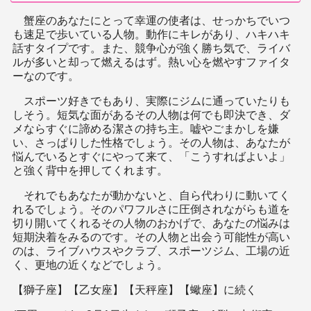
蟹座のあなたにとって幸運の使者は、せっかちでいつ
も速足で歩いている人物。動作にキレがあり、ハキハキ
話すタイプです。また、競争心が強く勝ち気で、ライバ
ルが多いと却って燃えるはず。熱い心を燃やすファイタ
ーなのです。
スポーツ好きでもあり、実際にジムに通っていたりも
しそう。短気な面があるその人物は何でも即決でき、ダ
メならすぐに諦める潔さの持ち主。嘘やごまかしを嫌
い、さっぱりした性格でしょう。その人物は、あなたが
悩んでいるとすぐにやって来て、「こうすればよいよ」
と強く背中を押してくれます。
それでもあなたが動かないと、自ら代わりに動いてく
れるでしょう。そのパワフルさに圧倒されながらも道を
切り開いてくれるその人物のおかげで、あなたの悩みは
短期決着をみるのです。その人物と出会う可能性が高い
のは、ライブハウスやクラブ、スポーツジム、工場の近
く、更地の近くなどでしょう。
【獅子座】【乙女座】【天秤座】【蠍座】に続く