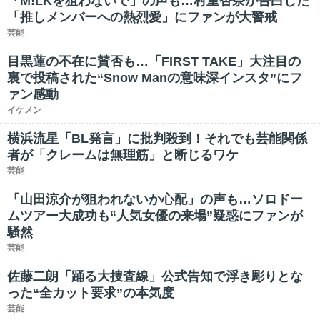
「M!LKを狙わないで」の声も…村重杏奈が告白した
「推しメンバーへの熱烈愛」にファンが大警戒
芸能
目黒蓮の不在に賛否も…「FIRST TAKE」大注目の
裏で投稿された“Snow Manの意味深インスタ”にフ
ァン感動
イケメン
横浜流星「BL発言」に批判殺到！それでも芸能関係
者が「クレームは無理筋」と断じるワケ
芸能
「山田涼介が狙われないか心配」の声も…ソロドー
ムツアー大成功も“人気女優の来場”疑惑にファンが
騒然
芸能
佐藤二朗「踊る大捜査線」公式告知で浮き彫りとな
った“全カット要求”の本気度
芸能