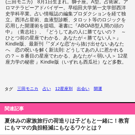
(三田モニカ) 8月1日生まれ。獅子座。A型。占術家。ア
ロマテラピーアドバイザー。早稲田大学第一文学部西洋
史学科卒業。占い情報誌の編集プロダクションを経て独
立。西洋占星術、血液型診断、タロット等のロジックを
応用した開運術を提唱。著書に『ABOAB型人間の頭の
中』（青志社）、『どうしてあの人に勝てないの？ ～
ひとつ前の星座でわかる、あなたが＜勝てない人＞』
Kindle版、最新刊『"ダメな恋"から抜け出せないあなた
へ 恋の呪いを解く新法則: どうしてあの人に惹かれる
の？～８番目の星座でわかる、あなたが＜弱い人＞ 12星
座力学の秘密 』Kindle版（いずれも西瓜社）など多数。
三田モニカ
占い
12星座別
出会い
開運
タグ
関連記事
夏休みの家族旅行の荷造りは子どもと一緒に！教育
にもママの負担軽減にもなるワケとは？