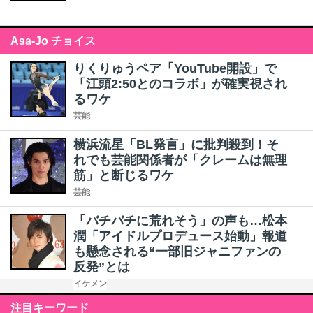
Asa-Jo チョイス
りくりゅうペア「YouTube開設」で
「江頭2:50とのコラボ」が確実視され
るワケ
芸能
横浜流星「BL発言」に批判殺到！そ
れでも芸能関係者が「クレームは無理
筋」と断じるワケ
芸能
「バチバチに荒れそう」の声も…松本
潤「アイドルプロデュース始動」報道
も懸念される“一部旧ジャニファンの
反発”とは
イケメン
注目キーワード