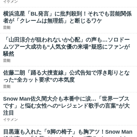
イケメン
横浜流星「BL発言」に批判殺到！それでも芸能関係
者が「クレームは無理筋」と断じるワケ
芸能
「山田涼介が狙われないか心配」の声も…ソロドー
ムツアー大成功も“人気女優の来場”疑惑にファンが
騒然
芸能
佐藤二朗「踊る大捜査線」公式告知で浮き彫りとな
った“全カット要求”の本気度
芸能
Snow Man佐久間大介も本番中に涙…「世界一ブス
です」と悩む女性への“レジェンド歌手の言葉”が大
注目
イケメン
目黒蓮も入れた「9脚の椅子」も胸アツ！Snow Man