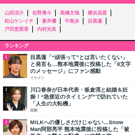
山田涼介
佐野勇斗
高橋文哉
横浜流星
松山ケンイチ
蒼井優
中島歩
目黒蓮
戸田恵梨香
内村光良
ランキング
目黒蓮「“頑張って”とは言いたくない」
1
と発言も…熊本地震後に投稿した「8文字
のメッセージ」にファン感動
イケメン
川口春奈が日本代表・板倉滉と結婚＆妊
2
娠！“急接近のタイミング”で訪れていた
「人生の大転機」
芸能
M!LKへの優しさだけじゃない…Snow
3
Man阿部亮平 熊本地震後に投稿した「被