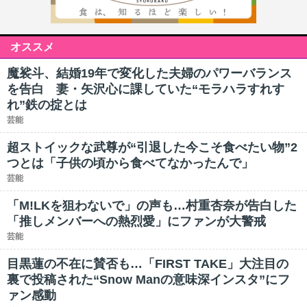
オススメ
魔裟斗、結婚19年で変化した夫婦のパワーバランス
を告白 妻・矢沢心に課していた“モラハラすれす
れ”鉄の掟とは
芸能
超ストイックな武尊が“引退した今こそ食べたい物”2
つとは「子供の頃から食べてなかったんで」
芸能
「M!LKを狙わないで」の声も…村重杏奈が告白した
「推しメンバーへの熱烈愛」にファンが大警戒
芸能
目黒蓮の不在に賛否も…「FIRST TAKE」大注目の
裏で投稿された“Snow Manの意味深インスタ”にフ
ァン感動