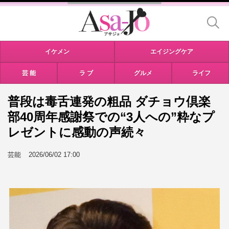
イケメン
エイジングケア
芸 能
ラ ブ
グルメ
ライフ
普段は毒舌連発の粗品 ダチョウ倶楽
部40周年感謝祭での“3人への”粋なプ
レゼントに感動の声続々
芸能
2026/06/02 17:00