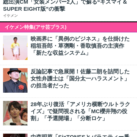
総出演CM「女装メンバー2人」で蘇る“キスマイ＆
SUPER EIGHT版”の衝撃
イケメン
イケメン特集(アサ芸プラス)
映画界に「異例のビジネス」を仕掛けた
稲垣吾郎・草彅剛・香取慎吾の主演作
「新たな収益システム」
反論記事で急展開！佐藤二朗を詰問した
女性弁護士は「国分太一ハラスメント」
の担当者だった
28年ぶり復活「アメリカ横断ウルトラク
イズ」で疑問視される「MC櫻井翔の役
割」「予選開場」「分断ロケ」