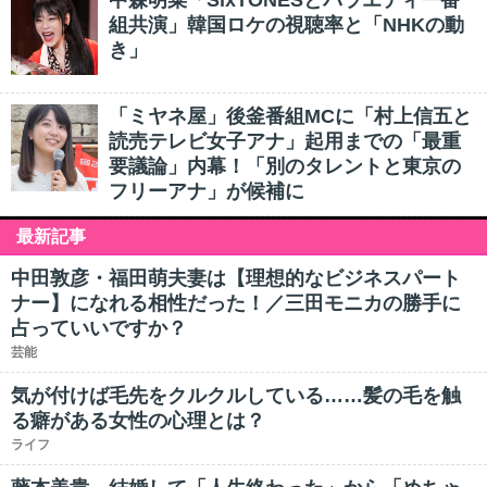
中森明菜「SixTONESとバラエティー番
組共演」韓国ロケの視聴率と「NHKの動
き」
「ミヤネ屋」後釜番組MCに「村上信五と
読売テレビ女子アナ」起用までの「最重
要議論」内幕！「別のタレントと東京の
フリーアナ」が候補に
最新記事
中田敦彦・福田萌夫妻は【理想的なビジネスパート
ナー】になれる相性だった！／三田モニカの勝手に
占っていいですか？
芸能
気が付けば毛先をクルクルしている……髪の毛を触
る癖がある女性の心理とは？
ライフ