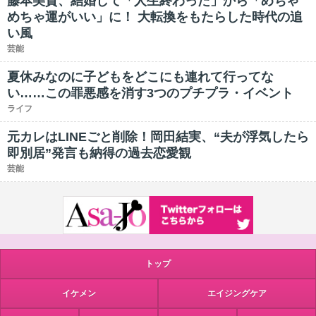
藤本美貴、結婚して「人生終わった」から「めちゃ
めちゃ運がいい」に！ 大転換をもたらした時代の追
い風
芸能
夏休みなのに子どもをどこにも連れて行ってな
い……この罪悪感を消す3つのプチプラ・イベント
ライフ
元カレはLINEごと削除！岡田結実、“夫が浮気したら
即別居”発言も納得の過去恋愛観
芸能
トップ
イケメン
エイジングケア