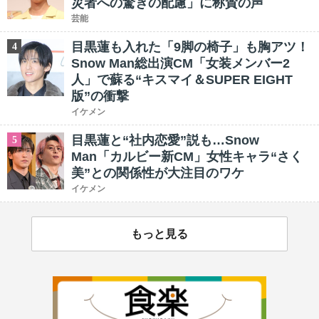
災者への驚きの配慮」に称賛の声
芸能
目黒蓮も入れた「9脚の椅子」も胸アツ！
4
Snow Man総出演CM「女装メンバー2
人」で蘇る“キスマイ＆SUPER EIGHT
版”の衝撃
イケメン
目黒蓮と“社内恋愛”説も…Snow
5
Man「カルビー新CM」女性キャラ“さく
美”との関係性が大注目のワケ
イケメン
もっと見る