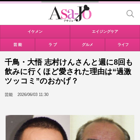
イケメン
エイジングケア
芸 能
ラ ブ
グルメ
ライフ
千鳥・大悟 志村けんさんと週に8回も
飲みに行くほど愛された理由は“過激
ツッコミ”のおかげ？
芸能
2026/06/03 11:30