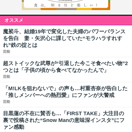
オススメ
魔裟斗、結婚19年で変化した夫婦のパワーバランス
を告白 妻・矢沢心に課していた“モラハラすれす
れ”鉄の掟とは
芸能
超ストイックな武尊が“引退した今こそ食べたい物”2
つとは「子供の頃から食べてなかったんで」
芸能
「M!LKを狙わないで」の声も…村重杏奈が告白した
「推しメンバーへの熱烈愛」にファンが大警戒
芸能
目黒蓮の不在に賛否も…「FIRST TAKE」大注目の
裏で投稿された“Snow Manの意味深インスタ”にフ
ァン感動