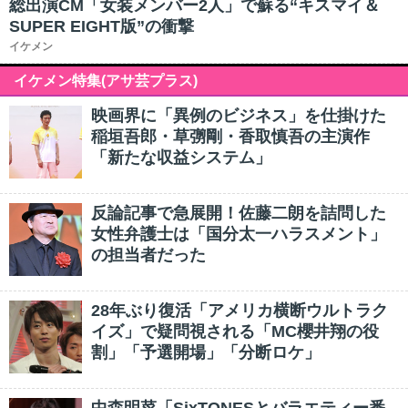
総出演CM「女装メンバー2人」で蘇る“キスマイ＆
SUPER EIGHT版”の衝撃
イケメン
イケメン特集(アサ芸プラス)
映画界に「異例のビジネス」を仕掛けた
稲垣吾郎・草彅剛・香取慎吾の主演作
「新たな収益システム」
反論記事で急展開！佐藤二朗を詰問した
女性弁護士は「国分太一ハラスメント」
の担当者だった
28年ぶり復活「アメリカ横断ウルトラク
イズ」で疑問視される「MC櫻井翔の役
割」「予選開場」「分断ロケ」