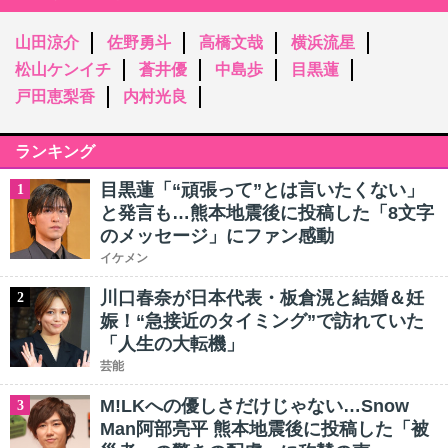
山田涼介
佐野勇斗
高橋文哉
横浜流星
松山ケンイチ
蒼井優
中島歩
目黒蓮
戸田恵梨香
内村光良
ランキング
目黒蓮「“頑張って”とは言いたくない」
1
と発言も…熊本地震後に投稿した「8文字
のメッセージ」にファン感動
イケメン
川口春奈が日本代表・板倉滉と結婚＆妊
2
娠！“急接近のタイミング”で訪れていた
「人生の大転機」
芸能
M!LKへの優しさだけじゃない…Snow
3
Man阿部亮平 熊本地震後に投稿した「被