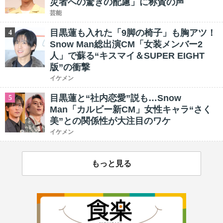
災者への驚きの配慮」に称賛の声
芸能
目黒蓮も入れた「9脚の椅子」も胸アツ！
4
Snow Man総出演CM「女装メンバー2
人」で蘇る“キスマイ＆SUPER EIGHT
版”の衝撃
イケメン
目黒蓮と“社内恋愛”説も…Snow
5
Man「カルビー新CM」女性キャラ“さく
美”との関係性が大注目のワケ
イケメン
もっと見る