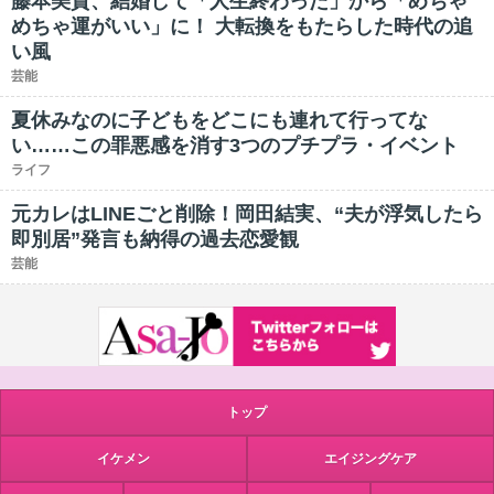
藤本美貴、結婚して「人生終わった」から「めちゃ
めちゃ運がいい」に！ 大転換をもたらした時代の追
い風
芸能
夏休みなのに子どもをどこにも連れて行ってな
い……この罪悪感を消す3つのプチプラ・イベント
ライフ
元カレはLINEごと削除！岡田結実、“夫が浮気したら
即別居”発言も納得の過去恋愛観
芸能
トップ
イケメン
エイジングケア