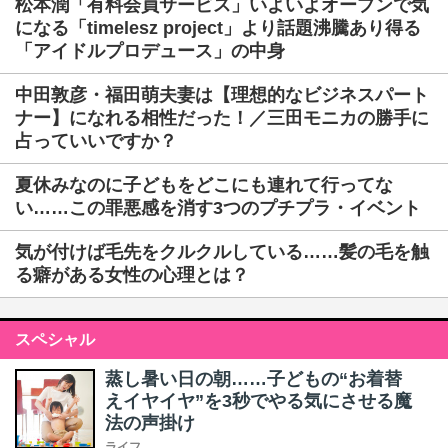
松本潤「有料会員サービス」いよいよオープンで気
になる「timelesz project」より話題沸騰あり得る
「アイドルプロデュース」の中身
中田敦彦・福田萌夫妻は【理想的なビジネスパート
ナー】になれる相性だった！／三田モニカの勝手に
占っていいですか？
夏休みなのに子どもをどこにも連れて行ってな
い……この罪悪感を消す3つのプチプラ・イベント
気が付けば毛先をクルクルしている……髪の毛を触
る癖がある女性の心理とは？
スペシャル
蒸し暑い日の朝……子どもの“お着替
えイヤイヤ”を3秒でやる気にさせる魔
法の声掛け
ライフ