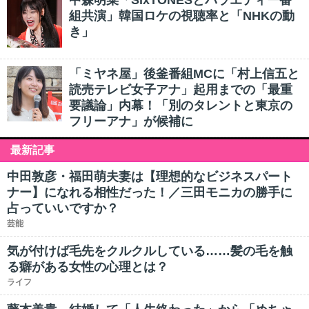
中森明菜「SixTONESとバラエティー番
組共演」韓国ロケの視聴率と「NHKの動
き」
「ミヤネ屋」後釜番組MCに「村上信五と
読売テレビ女子アナ」起用までの「最重
要議論」内幕！「別のタレントと東京の
フリーアナ」が候補に
最新記事
中田敦彦・福田萌夫妻は【理想的なビジネスパート
ナー】になれる相性だった！／三田モニカの勝手に
占っていいですか？
芸能
気が付けば毛先をクルクルしている……髪の毛を触
る癖がある女性の心理とは？
ライフ