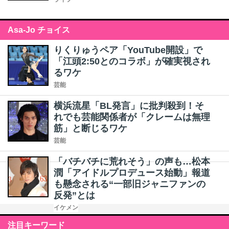
Asa-Jo チョイス
りくりゅうペア「YouTube開設」で
「江頭2:50とのコラボ」が確実視され
るワケ
芸能
横浜流星「BL発言」に批判殺到！そ
れでも芸能関係者が「クレームは無理
筋」と断じるワケ
芸能
「バチバチに荒れそう」の声も…松本
潤「アイドルプロデュース始動」報道
も懸念される“一部旧ジャニファンの
反発”とは
イケメン
注目キーワード