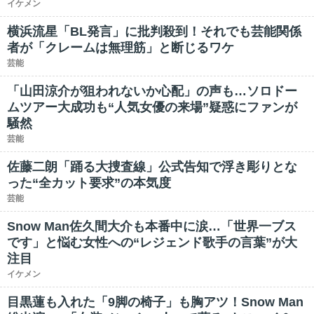
イケメン
横浜流星「BL発言」に批判殺到！それでも芸能関係
者が「クレームは無理筋」と断じるワケ
芸能
「山田涼介が狙われないか心配」の声も…ソロドー
ムツアー大成功も“人気女優の来場”疑惑にファンが
騒然
芸能
佐藤二朗「踊る大捜査線」公式告知で浮き彫りとな
った“全カット要求”の本気度
芸能
Snow Man佐久間大介も本番中に涙…「世界一ブス
です」と悩む女性への“レジェンド歌手の言葉”が大
注目
イケメン
目黒蓮も入れた「9脚の椅子」も胸アツ！Snow Man