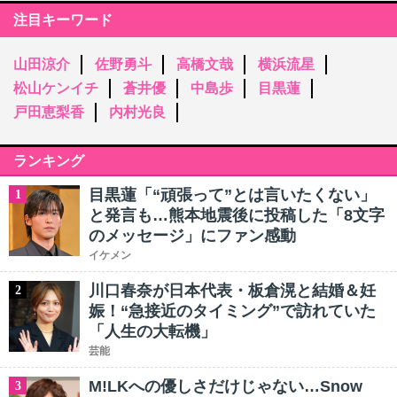
注目キーワード
山田涼介
佐野勇斗
高橋文哉
横浜流星
松山ケンイチ
蒼井優
中島歩
目黒蓮
戸田恵梨香
内村光良
ランキング
目黒蓮「“頑張って”とは言いたくない」
1
と発言も…熊本地震後に投稿した「8文字
のメッセージ」にファン感動
イケメン
川口春奈が日本代表・板倉滉と結婚＆妊
2
娠！“急接近のタイミング”で訪れていた
「人生の大転機」
芸能
M!LKへの優しさだけじゃない…Snow
3