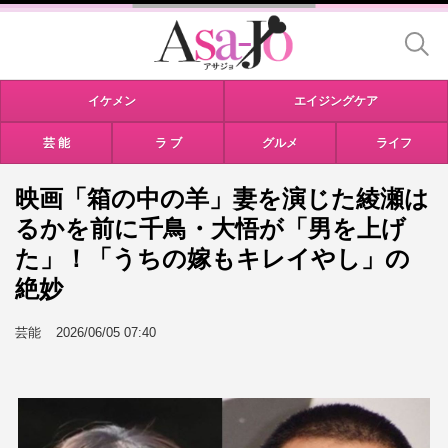
イケメン
エイジングケア
芸 能
ラ ブ
グルメ
ライフ
映画「箱の中の羊」妻を演じた綾瀬は
るかを前に千鳥・大悟が「男を上げ
た」！「うちの嫁もキレイやし」の
絶妙
芸能
2026/06/05 07:40