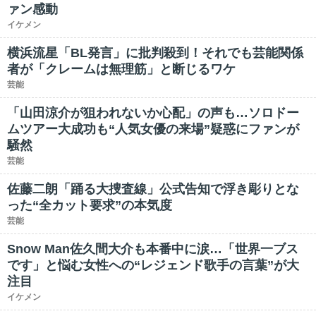
ァン感動
イケメン
横浜流星「BL発言」に批判殺到！それでも芸能関係
者が「クレームは無理筋」と断じるワケ
芸能
「山田涼介が狙われないか心配」の声も…ソロドー
ムツアー大成功も“人気女優の来場”疑惑にファンが
騒然
芸能
佐藤二朗「踊る大捜査線」公式告知で浮き彫りとな
った“全カット要求”の本気度
芸能
Snow Man佐久間大介も本番中に涙…「世界一ブス
です」と悩む女性への“レジェンド歌手の言葉”が大
注目
イケメン