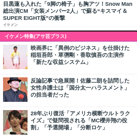
目黒蓮も入れた「9脚の椅子」も胸アツ！Snow Man
総出演CM「女装メンバー2人」で蘇る“キスマイ＆
SUPER EIGHT版”の衝撃
イケメン
イケメン特集(アサ芸プラス)
映画界に「異例のビジネス」を仕掛けた
稲垣吾郎・草彅剛・香取慎吾の主演作
「新たな収益システム」
反論記事で急展開！佐藤二朗を詰問した
女性弁護士は「国分太一ハラスメント」
の担当者だった
28年ぶり復活「アメリカ横断ウルトラク
イズ」で疑問視される「MC櫻井翔の役
割」「予選開場」「分断ロケ」