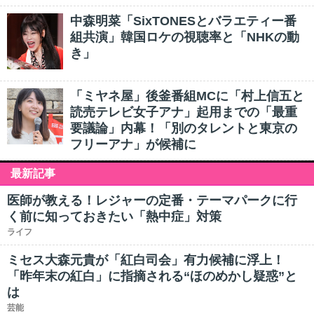
中森明菜「SixTONESとバラエティー番
組共演」韓国ロケの視聴率と「NHKの動
き」
「ミヤネ屋」後釜番組MCに「村上信五と
読売テレビ女子アナ」起用までの「最重
要議論」内幕！「別のタレントと東京の
フリーアナ」が候補に
最新記事
医師が教える！レジャーの定番・テーマパークに行
く前に知っておきたい「熱中症」対策
ライフ
ミセス大森元貴が「紅白司会」有力候補に浮上！
「昨年末の紅白」に指摘される“ほのめかし疑惑”と
は
芸能