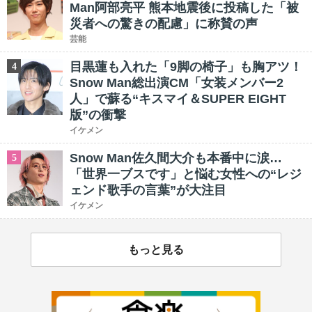
Man阿部亮平 熊本地震後に投稿した「被
災者への驚きの配慮」に称賛の声
芸能
目黒蓮も入れた「9脚の椅子」も胸アツ！
4
Snow Man総出演CM「女装メンバー2
人」で蘇る“キスマイ＆SUPER EIGHT
版”の衝撃
イケメン
Snow Man佐久間大介も本番中に涙…
5
「世界一ブスです」と悩む女性への“レジ
ェンド歌手の言葉”が大注目
イケメン
もっと見る