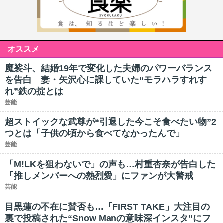
オススメ
魔裟斗、結婚19年で変化した夫婦のパワーバランス
を告白 妻・矢沢心に課していた“モラハラすれす
れ”鉄の掟とは
芸能
超ストイックな武尊が“引退した今こそ食べたい物”2
つとは「子供の頃から食べてなかったんで」
芸能
「M!LKを狙わないで」の声も…村重杏奈が告白した
「推しメンバーへの熱烈愛」にファンが大警戒
芸能
目黒蓮の不在に賛否も…「FIRST TAKE」大注目の
裏で投稿された“Snow Manの意味深インスタ”にフ