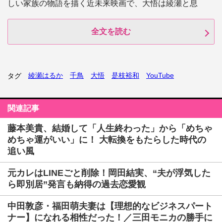
しい家族の物語を描く近未来映画で、大悟は綾瀬と息
全文を読む
綾瀬はるか
千鳥
大悟
是枝裕和
YouTube
タグ
関連記事
藤本美貴、結婚して「人生終わった」から「めちゃ
めちゃ運がいい」に！ 大転換をもたらした時代の
追い風
元カレはLINEごと削除！岡田結実、“夫が浮気した
ら即別居”発言も納得の過去恋愛観
中田敦彦・福田萌夫妻は【理想的なビジネスパート
ナー】になれる相性だった！／三田モニカの勝手に