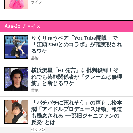
ライフ
Asa-Jo チョイス
りくりゅうペア「YouTube開設」で
「江頭2:50とのコラボ」が確実視され
るワケ
芸能
横浜流星「BL発言」に批判殺到！そ
れでも芸能関係者が「クレームは無理
筋」と断じるワケ
芸能
「バチバチに荒れそう」の声も…松本
潤「アイドルプロデュース始動」報道
も懸念される“一部旧ジャニファンの
反発”とは
イケメン