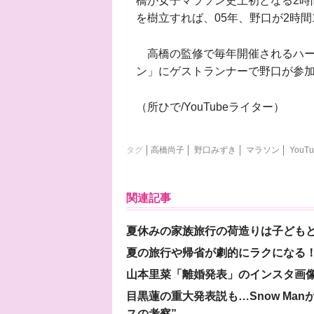
橋が女子マラソン史上初となる2時間
を樹立すれば、05年、野口が2時間
高橋の監修で毎年開催されるハー
ン」にゲストランナーで野口が参
（所ひで/YouTubeライター）
タグ
高橋尚子
野口みずき
マラソン
YouTu
関連記事
夏休みの家族旅行の荷造りは子ども
夏の旅行や帰省が劇的にラクになる！
山本里菜「離婚発表」のインスタ画像
目黒蓮の重大発表説も…Snow Ma
スの考察”