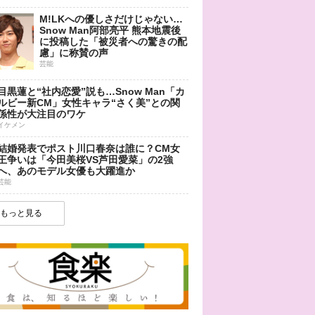
M!LKへの優しさだけじゃない…
Snow Man阿部亮平 熊本地震後
に投稿した「被災者への驚きの配
慮」に称賛の声
芸能
目黒蓮と“社内恋愛”説も…Snow Man「カ
ルビー新CM」女性キャラ“さく美”との関
係性が大注目のワケ
イケメン
結婚発表でポスト川口春奈は誰に？CM女
王争いは「今田美桜VS芦田愛菜」の2強
へ、あのモデル女優も大躍進か
芸能
もっと見る