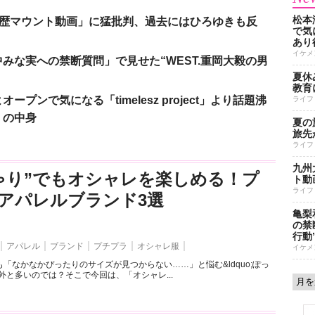
松本
「学歴マウント動画」に猛批判、過去にはひろゆきも反
で気に
あり
イケメ
みな実への禁断質問」で見せた“WEST.重岡大毅の男
夏休
教育
ンで気になる「timelesz project」より話題沸
ライフ
」の中身
夏の
旅先
ライフ
九州
ゃり”でもオシャレを楽しめる！プ
ト動
ライフ
アパレルブランド3選
亀梨
の禁
行動
アパレル
ブランド
プチプラ
オシャレ服
イケメ
「なかなかぴったりのサイズが見つからない……」と悩む&ldquo;ぽっ
外と多いのでは？そこで今回は、「オシャレ...