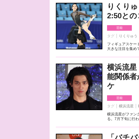
りくりゅ
2:50
芸能
タグ
りくりゅう
フィギュアスケート
大きな注目を集めて
横浜流星
能関係者
ケ
芸能
タグ
横浜流星
横浜流星がファンク
る。7月下旬に行わ
「バチバ