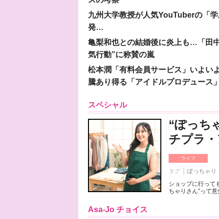
九州大学教授が人気YouTuberの
発…
亀梨和也との結婚後に炎上も…「田中
気行動”に称賛の嵐
松本潤「有料会員サービス」いよいよオープ
騰あり得る「アイドルプロデュース
スペシャル
“ぽっち
チプラ・
ライフ
タグ
ぽっちゃり
ショップに行っても
ちゃりさん”って意
Asa-Jo チョイス