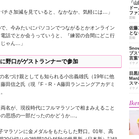
「山
ドー
バチさ加減を見ていると、なかなか、気軽には…」
ファ
芸能
ので、今みたいにパソコンでつながるとかオンライン
佐藤
とな
。電話でとか会うっていうと、『練習の合間にどこ行
芸能
るじゃん…」
Sn
ブス
言葉
に野口がゲストランナーで参加
イケメ
目黒
の名づけ親としても知られる小出義雄氏（19年に他
Ma
スマイ
藤田信之氏（現『F・R・A藤田ランニングアカデミ
イケメ
た。
Ike
両名が、現役時代にフルマラソンで相まみえること
督の思惑の一部だったのかどうか…。
マラソンに金メダルをもたらした野口。01年、高