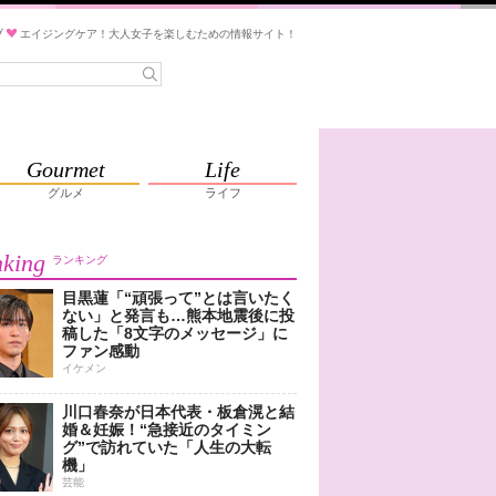
ブ
エイジングケア！大人女子を楽しむための情報サイト！
Gourmet
Life
グルメ
ライフ
king
ランキング
目黒蓮「“頑張って”とは言いたく
ない」と発言も…熊本地震後に投
稿した「8文字のメッセージ」に
ファン感動
イケメン
川口春奈が日本代表・板倉滉と結
婚＆妊娠！“急接近のタイミン
グ”で訪れていた「人生の大転
機」
芸能