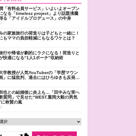
潤「有料会員サービス」いよいよオープン
なる「timelesz project」より話題沸騰
得る「アイドルプロデュース」の中身
ン
みの家族旅行の荷造りは子どもと一緒に！
にもママの負担軽減にもなるワケとは？
旅行や帰省が劇的にラクになる！荷造りと
が快適になる“1人1ポーチ”収納術
大学教授が人気YouTuberの「学歴マウン
画」に猛批判、過去にはひろゆきも反発…
和也との結婚後に炎上も…「田中みな実へ
断質問」で見せた“WEST.重岡大毅の男気
”に称賛の嵐
ン