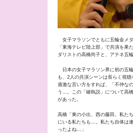
女子マラソンでともに五輪金メダル
「東海テレビ陸上部」で共演を果たし
ダリストの高橋尚子と、アテネ五輪
日本の女子マラソン界に初の五輪
も、2人の共演シーンは長らく視聴
過激な言い方をすれば、「不仲な
う…。この「確執説」について高
があった。
高橋「東の小出、西の藤田。私た
にいる私たちも…。私たち自体は
ったよね…」