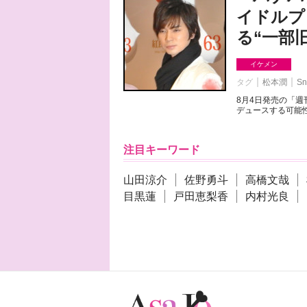
イドルプ
る“一部
イケメン
タグ
松本潤
Sn
8月4日発売の「
デュースする可能性
注目キーワード
山田涼介
佐野勇斗
高橋文哉
目黒蓮
戸田恵梨香
内村光良