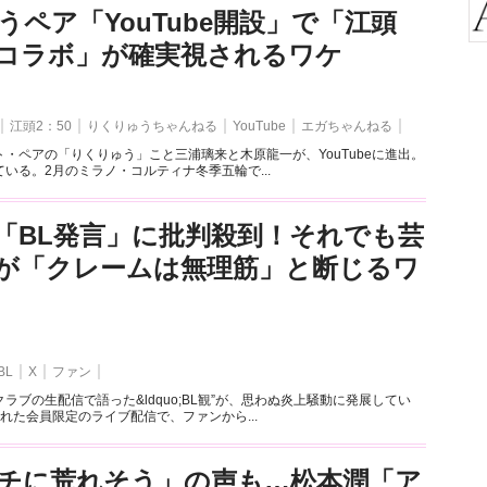
うペア「YouTube開設」で「江頭
とのコラボ」が確実視されるワケ
江頭2：50
りくりゅうちゃんねる
YouTube
エガちゃんねる
・ペアの「りくりゅう」こと三浦璃来と木原龍一が、YouTubeに進出。
いる。2月のミラノ・コルティナ冬季五輪で...
「BL発言」に批判殺到！それでも芸
が「クレームは無理筋」と断じるワ
BL
X
ファン
ラブの生配信で語った&ldquo;BL観”が、思わぬ炎上騒動に発展してい
れた会員限定のライブ配信で、ファンから...
チに荒れそう」の声も…松本潤「ア