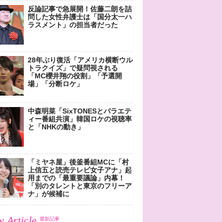
反論記事で急展開！佐藤二朗を詰
問した女性弁護士は「国分太一ハ
ラスメント」の担当者だった
28年ぶり復活「アメリカ横断ウル
トラクイズ」で疑問視される
「MC櫻井翔の役割」「予選開
場」「分断ロケ」
中森明菜「SixTONESとバラエテ
ィー番組共演」韓国ロケの視聴率
と「NHKの動き」
「ミヤネ屋」後釜番組MCに「村
上信五と読売テレビ女子アナ」起
用までの「最重要議論」内幕！
「別のタレントと東京のフリーア
ナ」が候補に
 Article
最新記事