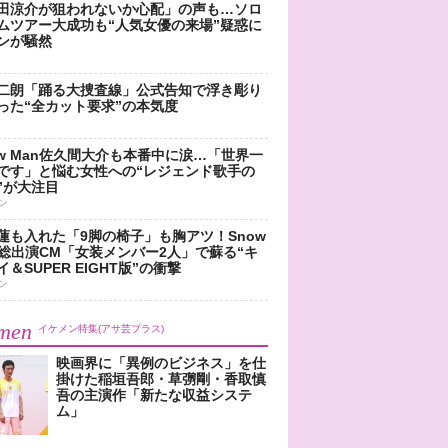
田涼介が狙われないか心配」の声も…ソロ
ムツアー大成功も“人気女優の来場”疑惑に
ンが騒然
二朗「踊る大捜査線」公式告知で浮き彫り
った“全カット要求”の本気度
ow Man佐久間大介も本番中に涙…「世界一
です」と悩む女性への“レジェンド歌手の
”が大注目
ン
蓮も入れた「9脚の椅子」も胸アツ！Snow
n総出演CM「女装メンバー2人」で蘇る“キ
＆SUPER EIGHT版”の衝撃
ン
men
イケメン特集(アサ芸プラス)
映画界に「異例のビジネス」を仕
掛けた稲垣吾郎・草彅剛・香取慎
吾の主演作「新たな収益システ
ム」