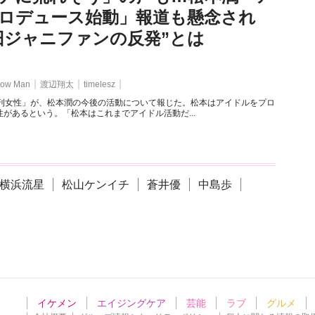
ロデュース始動」報道も懸念され
旧ジャニファンの反発”とは
ow Man
渡辺翔太
timelesz
週刊女性」が、松本潤の今後の活動について報じた。松本はアイドルをプロ
があるという。「松本はこれまでアイドル活動だ...
横浜流星
松山ケンイチ
蒼井優
中島歩
イケメン
エイジングケア
芸能
ラブ
グルメ