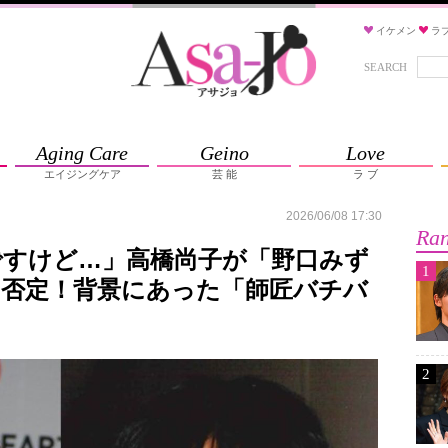
イケメン
ラ
SEARCH
Aging Care
Geino
Love
エイジングケア
芸 能
ラ ブ
2026/06/08 17:30
Ran
ですけど…」高橋尚子が「野口みず
1
向否定！背景にあった「師匠バチバ
2