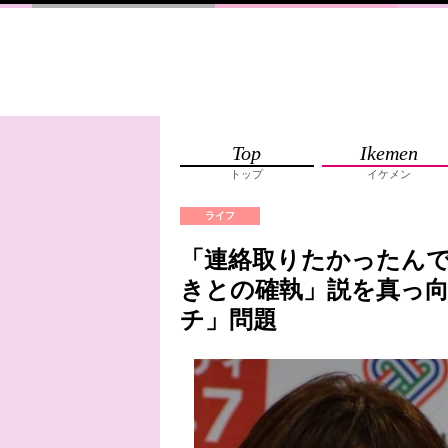
Top
Ikemen
トップ
イケメン
ライフ
「連絡取りたかったん
きとの確執」説を真っ
チ」問題