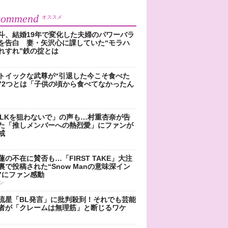
commend
オススメ
斗、結婚19年で変化した夫婦のパワーバラ
を告白 妻・矢沢心に課していた“モラハ
れすれ”鉄の掟とは
トイックな武尊が“引退した今こそ食べた
”2つとは「子供の頃から食べてなかったん
!LKを狙わないで」の声も…村重杏奈が告
た「推しメンバーへの熱烈愛」にファンが
戒
蓮の不在に賛否も…「FIRST TAKE」大注
裏で投稿された“Snow Manの意味深イン
”にファン感動
ン
流星「BL発言」に批判殺到！それでも芸能
者が「クレームは無理筋」と断じるワケ