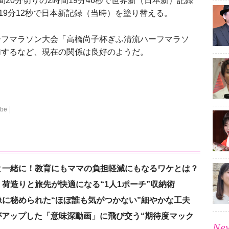
20分切りの2時間19分46秒で世界新（日本新）記録
19分12秒で日本新記録（当時）を塗り替える。
フマラソン大会「高橋尚子杯ぎふ清流ハーフマラソ
加するなど、現在の関係は良好のようだ。
be
と一緒に！教育にもママの負担軽減にもなるワケとは？
荷造りと旅先が快適になる“1人1ポーチ”収納術
に秘められた“ほぼ誰も気がつかない”細やかな工夫
nがアップした「意味深動画」に飛び交う“期待度マック
New