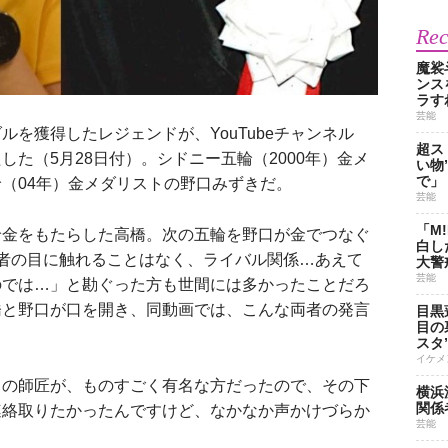
Re
魔裟
ンス
ラす
芸能
を獲得したレジェンドが、YouTubeチャンネル
超ス
た（5月28日付）。シドニー五輪（2000年）金メ
い物
で」
（04年）金メダリストの野口みずきだ。
芸能
「M
金をもたらした高橋。次の五輪を野口が金でつなぐ
白し
者の目に触れることはなく、ライバル関係…あえて
大警
芸能
のでは…」と勘ぐった方も世間には多かったことだろ
橋と野口が口を開き、同動画では、こんな両者の発言
目黒
目の
スタ
イケメ
ちの師匠が、ものすごく有名な方だったので、その下
横浜
関係
連絡取りたかったんですけど、なかなか声かけづらか
芸能