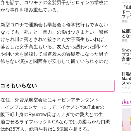
西弁を話す、コワモテの金髪男子がヒロインの学校に
「山
やかな事件を積み重ねている。
ドー
ファ
芸能
新型コロナで運動会も学芸会も修学旅行もできない
佐藤
になっても「死」と「暴力」の影はつきまとい、警察
とな
つけられ川に落とされて殺された女子高生もいれば、
芸能
を落とした女子高生もいる。友人から誘われた闇バイ
Sn
性や飼い犬を惨殺して強盗殺人の容疑者になった男子
ブス
言葉
の飾らない演技と関西弁が安心して観ていられるのだ
イケメ
目黒
Ma
スマイ
コミもいらない
イケメ
在住、外資系航空会社にキャビンアテンダント
Ike
」インフルエンサーにして、イケメンYouTuberの
大阪下町出身のRyucrew氏はカナダでの愛犬との生
過ごせるライフハックをCAならではの柔らかな口調
は約35万人、総再生数は1.5億回を超える。