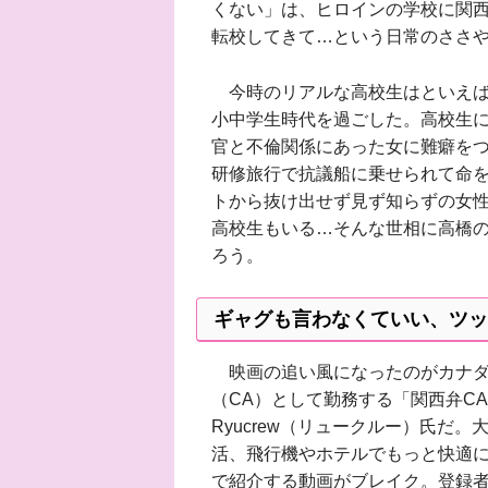
くない」は、ヒロインの学校に関
転校してきて…という日常のささ
今時のリアルな高校生はといえば
小中学生時代を過ごした。高校生
官と不倫関係にあった女に難癖を
研修旅行で抗議船に乗せられて命
トから抜け出せず見ず知らずの女
高校生もいる…そんな世相に高橋
ろう。
ギャグも言わなくていい、ツッ
映画の追い風になったのがカナダ
（CA）として勤務する「関西弁CA
Ryucrew（リュークルー）氏だ。
活、飛行機やホテルでもっと快適に
で紹介する動画がブレイク。登録者