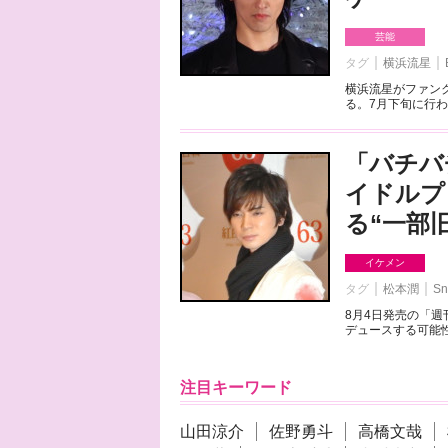
芸能
タグ
横浜流星
横浜流星がファンク
る。7月下旬に行わ
「バチバ
イドルプ
る“一部
イケメン
タグ
松本潤
Sn
8月4日発売の「
デュースする可能性
注目キーワード
山田涼介
佐野勇斗
高橋文哉