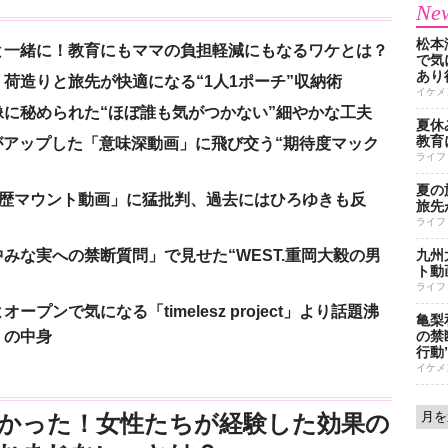
New
松本
と一緒に！教育にもママの負担軽減にもなるワケとは？
で気に
あり
荷造りと旅先が快適になる“1人1ポーチ”収納術
イケメ
に秘められた“ほぼ誰も気がつかない”細やかな工夫
夏休
教育
nがアップした「意味深動画」に飛び交う“期待度マック
ライフ
夏の
「学歴マウント動画」に猛批判、過去にはひろゆきも反
旅先
ライフ
みな実への禁断質問」で見せた“WEST.重岡大毅の男
九州
ト動
ライフ
ンで気になる「timelesz project」より話題沸
亀梨
」の中身
の禁
行動
イケメ
かった！女性たちが経験した効果の