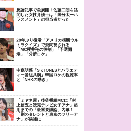
反論記事で急展開！佐藤二朗を詰
問した女性弁護士は「国分太一ハ
ラスメント」の担当者だった
28年ぶり復活「アメリカ横断ウル
トラクイズ」で疑問視される
「MC櫻井翔の役割」「予選開
場」「分断ロケ」
中森明菜「SixTONESとバラエテ
ィー番組共演」韓国ロケの視聴率
と「NHKの動き」
「ミヤネ屋」後釜番組MCに「村
上信五と読売テレビ女子アナ」起
用までの「最重要議論」内幕！
「別のタレントと東京のフリーア
ナ」が候補に