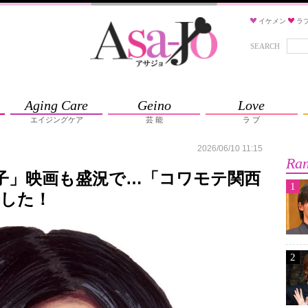
イケメン
ラ
SEARCH
Aging Care
Geino
Love
エイジングケア
芸 能
ラ ブ
2026/06/10 11:15
Ran
子」映画も盛況で…「コワモテ関西
1
来した！
2