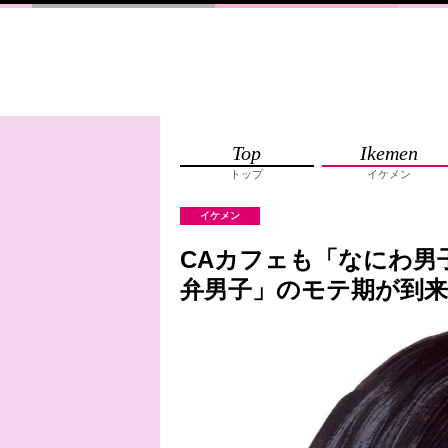
Top
Ikemen
トップ
イケメン
イケメン
CAカフェも「なにわ男
弁男子」のモテ期が到