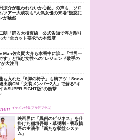
田涼介が狙われないか心配」の声も…ソロ
ムツアー大成功も“人気女優の来場”疑惑に
ンが騒然
二朗「踊る大捜査線」公式告知で浮き彫り
った“全カット要求”の本気度
ow Man佐久間大介も本番中に涙…「世界一
です」と悩む女性への“レジェンド歌手の
”が大注目
ン
蓮も入れた「9脚の椅子」も胸アツ！Snow
n総出演CM「女装メンバー2人」で蘇る“キ
＆SUPER EIGHT版”の衝撃
ン
men
イケメン特集(アサ芸プラス)
映画界に「異例のビジネス」を仕
掛けた稲垣吾郎・草彅剛・香取慎
吾の主演作「新たな収益システ
ム」