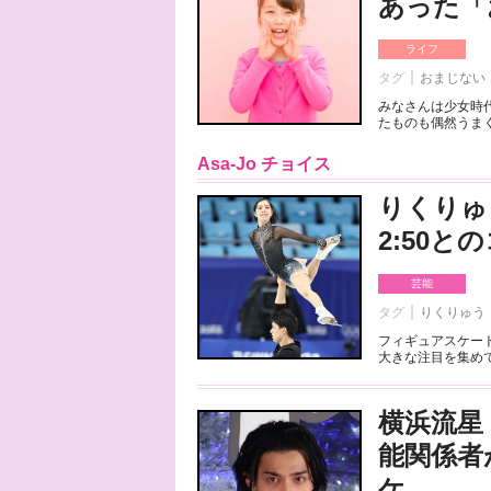
あった「
ライフ
タグ
おまじない
みなさんは少女時
たものも偶然うまく
Asa-Jo チョイス
りくりゅ
2:50
芸能
タグ
りくりゅう
フィギュアスケート
大きな注目を集めて
横浜流星
能関係者
ケ