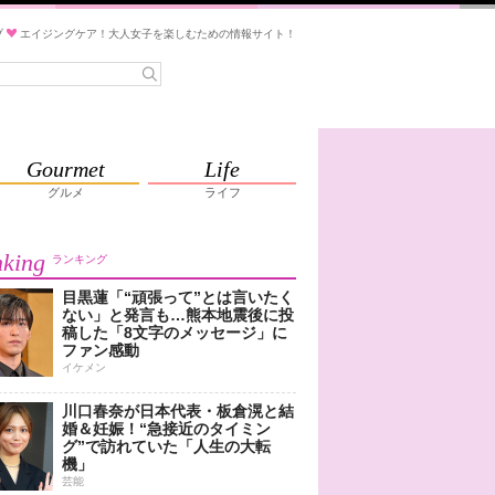
ブ
エイジングケア！大人女子を楽しむための情報サイト！
Gourmet
Life
グルメ
ライフ
king
ランキング
目黒蓮「“頑張って”とは言いたく
ない」と発言も…熊本地震後に投
稿した「8文字のメッセージ」に
ファン感動
イケメン
川口春奈が日本代表・板倉滉と結
婚＆妊娠！“急接近のタイミン
グ”で訪れていた「人生の大転
機」
芸能