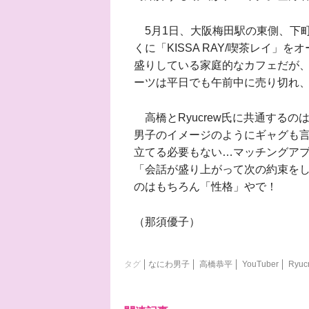
5月1日、大阪梅田駅の東側、下
くに「KISSA RAY/喫茶レイ」
盛りしている家庭的なカフェだが
ーツは平日でも午前中に売り切れ
高橋とRyucrew氏に共通する
男子のイメージのようにギャグも
立てる必要もない…マッチングア
「会話が盛り上がって次の約束を
のはもちろん「性格」やで！
（那須優子）
タグ
なにわ男子
高橋恭平
YouTuber
Ryuc