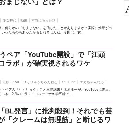
おまじない」とは？
少女時代
効果
本当にあった話
代に何らかの「おまじない」を信じたことがありますか？実際に効果が出
いったものもあったかもしれませんね。今回は、女...
うペア「YouTube開設」で「江頭
とのコラボ」が確実視されるワケ
江頭2：50
りくりゅうちゃんねる
YouTube
エガちゃんねる
・ペアの「りくりゅう」こと三浦璃来と木原龍一が、YouTubeに進出。
いる。2月のミラノ・コルティナ冬季五輪で...
「BL発言」に批判殺到！それでも芸
が「クレームは無理筋」と断じるワ