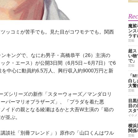
Re
魔裟
ンス
ツッコミが苦手でも。見た目がコワモテでも。関西
ラす
芸能
超ス
ンキングで、なにわ男子・高橋恭平（26）主演の
い物
で」
ック・エース）が公開3日間（6月5日～6月7日）で6
芸能
性を中心に動員約6.5万人、興行収入約9000万円と新
「M
白し
大警
芸能
ーズシリーズの新作「スターウォーズ／マンダロリ
目黒
スーパーマリオブラザーズ」、「プラダを着た悪
目の
マノイドの親となる綾瀬はるかと大吾W主演の「箱の
スタ
イケメ
作が並ぶ。
横浜
関係
講談社「別冊フレンド」）原作の「山口くんはワル
芸能