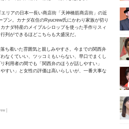
町エリアの日本一長い商店街「天神橋筋商店街」の近
をオープン。カナダ在住のRyucrew氏にかわり家族が切り
、カナダ特産のメイプルシロップを使った手作りスィ
、行列ができるほどこちらも大盛況だ。
のは落ち着いた雰囲気と親しみやすさ。今までの関西弁
言わなくていい、ツッコミもいらない、早口でまくし
プリ利用者の間でも「関西弁のほうが話しやすい」
しやすい」と女性の評価は高いらしいが、一番大事な
rew