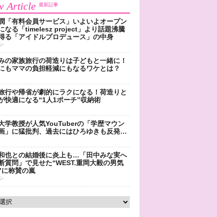
 Article
最新記事
潤「有料会員サービス」いよいよオープン
なる「timelesz project」より話題沸騰
得る「アイドルプロデュース」の中身
ン
みの家族旅行の荷造りは子どもと一緒に！
にもママの負担軽減にもなるワケとは？
旅行や帰省が劇的にラクになる！荷造りと
が快適になる“1人1ポーチ”収納術
大学教授が人気YouTuberの「学歴マウン
画」に猛批判、過去にはひろゆきも反発…
和也との結婚後に炎上も…「田中みな実へ
断質問」で見せた“WEST.重岡大毅の男気
”に称賛の嵐
ン