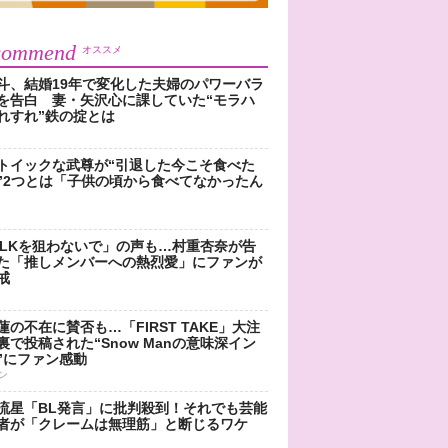
commend
オススメ
斗、結婚19年で変化した夫婦のパワーバラ
を告白 妻・矢沢心に課していた“モラハ
れすれ”鉄の掟とは
トイックな武尊が“引退した今こそ食べた
”2つとは「子供の頃から食べてなかったん
!LKを狙わないで」の声も…村重杏奈が告
た「推しメンバーへの熱烈愛」にファンが
戒
蓮の不在に賛否も…「FIRST TAKE」大注
裏で投稿された“Snow Manの意味深イン
”にファン感動
ン
流星「BL発言」に批判殺到！それでも芸能
者が「クレームは無理筋」と断じるワケ