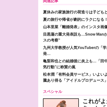
関連記事
夏休みの家族旅行の荷造りは子ども
夏の旅行や帰省が劇的にラクになる！
山本里菜「離婚発表」のインスタ画像
目黒蓮の重大発表説も…Snow Ma
スの考察”
九州大学教授が人気YouTuberの
発…
亀梨和也との結婚後に炎上も…「田中
気行動”に称賛の嵐
松本潤「有料会員サービス」いよいよオープ
騰あり得る「アイドルプロデュース
スペシャル
これがよ