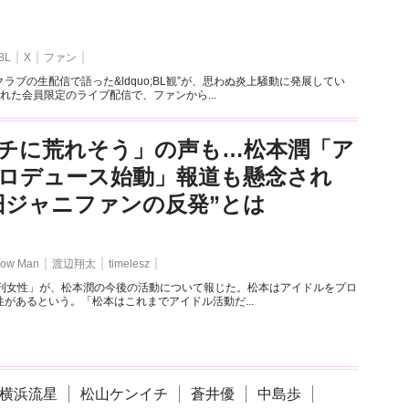
BL
X
ファン
ラブの生配信で語った&ldquo;BL観”が、思わぬ炎上騒動に発展してい
れた会員限定のライブ配信で、ファンから...
チに荒れそう」の声も…松本潤「ア
ロデュース始動」報道も懸念され
旧ジャニファンの反発”とは
ow Man
渡辺翔太
timelesz
週刊女性」が、松本潤の今後の活動について報じた。松本はアイドルをプロ
があるという。「松本はこれまでアイドル活動だ...
横浜流星
松山ケンイチ
蒼井優
中島歩