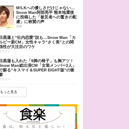
M!LKへの優しさだけじゃない…
Snow Man阿部亮平 熊本地震後
に投稿した「被災者への驚きの配
慮」に称賛の声
芸能
目黒蓮と“社内恋愛”説も…Snow Man「カ
ルビー新CM」女性キャラ“さく美”との関
係性が大注目のワケ
イケメン
目黒蓮も入れた「9脚の椅子」も胸アツ！
Snow Man総出演CM「女装メンバー2人」
で蘇る“キスマイ＆SUPER EIGHT版”の衝
撃
イケメン
もっと見る