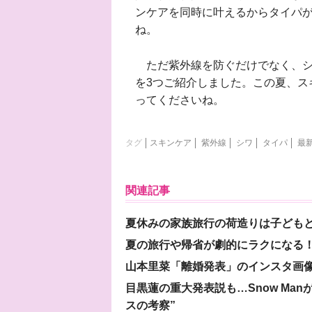
ンケアを同時に叶えるからタイパ
ね。
ただ紫外線を防ぐだけでなく、シ
を3つご紹介しました。この夏、ス
ってくださいね。
タグ
スキンケア
紫外線
シワ
タイパ
最
関連記事
夏休みの家族旅行の荷造りは子ども
夏の旅行や帰省が劇的にラクになる！
山本里菜「離婚発表」のインスタ画像
目黒蓮の重大発表説も…Snow Ma
スの考察”