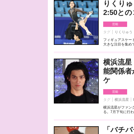
りくりゅ
2:50
芸能
タグ
りくりゅう
フィギュアスケート
大きな注目を集めて
横浜流星
能関係者
ケ
芸能
タグ
横浜流星
横浜流星がファンク
る。7月下旬に行わ
「バチバ