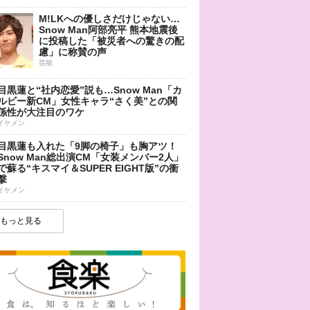
M!LKへの優しさだけじゃない…
Snow Man阿部亮平 熊本地震後
に投稿した「被災者への驚きの配
慮」に称賛の声
芸能
目黒蓮と“社内恋愛”説も…Snow Man「カ
ルビー新CM」女性キャラ“さく美”との関
係性が大注目のワケ
イケメン
目黒蓮も入れた「9脚の椅子」も胸アツ！
Snow Man総出演CM「女装メンバー2人」
で蘇る“キスマイ＆SUPER EIGHT版”の衝
撃
イケメン
もっと見る