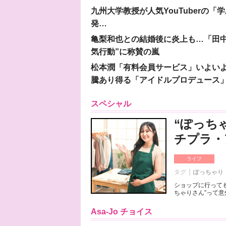
九州大学教授が人気YouTuberの
発…
亀梨和也との結婚後に炎上も…「田中
気行動”に称賛の嵐
松本潤「有料会員サービス」いよいよオープ
騰あり得る「アイドルプロデュース
スペシャル
“ぽっち
チプラ・
ライフ
タグ
ぽっちゃり
ショップに行っても
ちゃりさん”って意
Asa-Jo チョイス