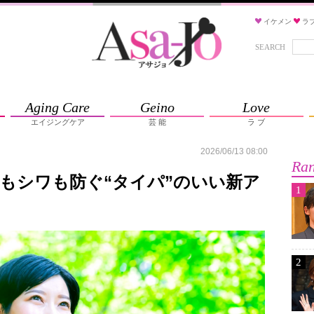
イケメン
ラ
SEARCH
Aging Care
Geino
Love
エイジングケア
芸 能
ラ ブ
2026/06/13 08:00
Ran
もシワも防ぐ“タイパ”のいい新ア
1
2