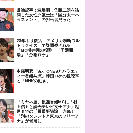
反論記事で急展開！佐藤二朗を詰
問した女性弁護士は「国分太一ハ
ラスメント」の担当者だった
28年ぶり復活「アメリカ横断ウル
トラクイズ」で疑問視される
「MC櫻井翔の役割」「予選開
場」「分断ロケ」
中森明菜「SixTONESとバラエテ
ィー番組共演」韓国ロケの視聴率
と「NHKの動き」
「ミヤネ屋」後釜番組MCに「村
上信五と読売テレビ女子アナ」起
用までの「最重要議論」内幕！
「別のタレントと東京のフリーア
ナ」が候補に