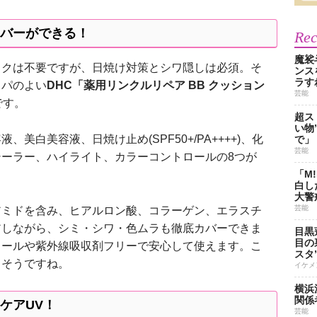
バーができる！
Re
魔裟
クは不要ですが、日焼け対策とシワ隠しは必須。そ
ンス
ラす
イパのよい
DHC「薬用リンクルリペア BB クッション
芸能
)です。
超ス
い物
白美容液、日焼け止め(SPF50+/PA++++)、化
で」
芸能
ーラー、ハイライト、カラーコントロールの8つが
「M
白し
大警
芸能
ミドを含み、ヒアルロン酸、コラーゲン、エラスチ
アしながら、シミ・シワ・色ムラも徹底カバーできま
目黒
目の
コールや紫外線吸収剤フリーで安心して使えます。こ
スタ
きそうですね。
イケメ
横浜
関係
ケアUV！
芸能