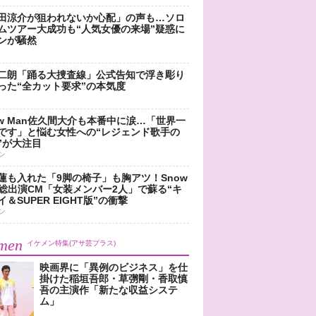
田涼介が狙われないか心配」の声も…ソロ
ムツアー大成功も“人気女優の来場”疑惑に
ンが騒然
二朗「踊る大捜査線」公式告知で浮き彫り
った“全カット要求”の本気度
ow Man佐久間大介も本番中に涙…「世界一
です」と悩む女性への“レジェンド歌手の
”が大注目
ン
蓮も入れた「9脚の椅子」も胸アツ！Snow
n総出演CM「女装メンバー2人」で蘇る“キ
＆SUPER EIGHT版”の衝撃
ン
men
イケメン特集(アサ芸プラス)
映画界に「異例のビジネス」を仕
掛けた稲垣吾郎・草彅剛・香取慎
吾の主演作「新たな収益システ
ム」