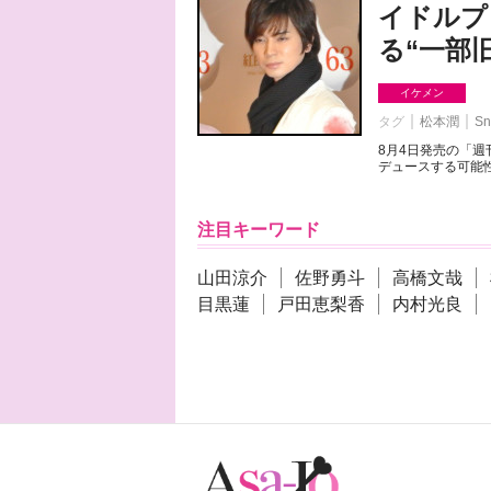
イドルプ
る“一部
イケメン
タグ
松本潤
Sn
8月4日発売の「
デュースする可能性
注目キーワード
山田涼介
佐野勇斗
高橋文哉
目黒蓮
戸田恵梨香
内村光良