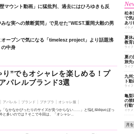
New
「学歴マウント動画」に猛批判、過去にはひろゆきも反
松本
で気に
あり
みな実への禁断質問」で見せた“WEST.重岡大毅の男
イケメ
夏休
ンで気になる「timelesz project」より話題沸
教育
」の中身
ライフ
夏の
旅先
ライフ
ゃり”でもオシャレを楽しめる！プ
九州
アパレルブランド3選
ト動
ライフ
亀梨
の禁
アパレル
ブランド
プチプラ
オシャレ服
行動
「なかなかぴったりのサイズが見つからない……」と悩む&ldquo;ぽっ
イケメ
外と多いのでは？そこで今回は、「オシャレ...