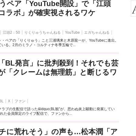
うペア「YouTube開設」で「江頭
とのコラボ」が確実視されるワケ
江頭2：50
りくりゅうちゃんねる
YouTube
エガちゃんねる
・ペアの「りくりゅう」こと三浦璃来と木原龍一が、YouTubeに進出。
いる。2月のミラノ・コルティナ冬季五輪で...
「BL発言」に批判殺到！それでも芸
が「クレームは無理筋」と断じるワ
BL
X
ファン
ラブの生配信で語った&ldquo;BL観”が、思わぬ炎上騒動に発展してい
れた会員限定のライブ配信で、ファンから...
チに荒れそう」の声も…松本潤「ア