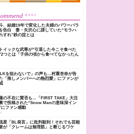
commend
オススメ
斗、結婚19年で変化した夫婦のパワーバラ
を告白 妻・矢沢心に課していた“モラハ
れすれ”鉄の掟とは
トイックな武尊が“引退した今こそ食べた
”2つとは「子供の頃から食べてなかったん
!LKを狙わないで」の声も…村重杏奈が告
た「推しメンバーへの熱烈愛」にファンが
戒
蓮の不在に賛否も…「FIRST TAKE」大注
裏で投稿された“Snow Manの意味深イン
”にファン感動
ン
流星「BL発言」に批判殺到！それでも芸能
者が「クレームは無理筋」と断じるワケ