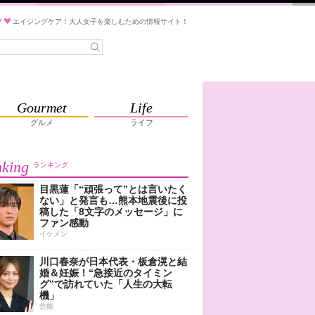
ブ
エイジングケア！大人女子を楽しむための情報サイト！
Gourmet
Life
グルメ
ライフ
king
ランキング
目黒蓮「“頑張って”とは言いたく
ない」と発言も…熊本地震後に投
稿した「8文字のメッセージ」に
ファン感動
イケメン
川口春奈が日本代表・板倉滉と結
婚＆妊娠！“急接近のタイミン
グ”で訪れていた「人生の大転
機」
芸能