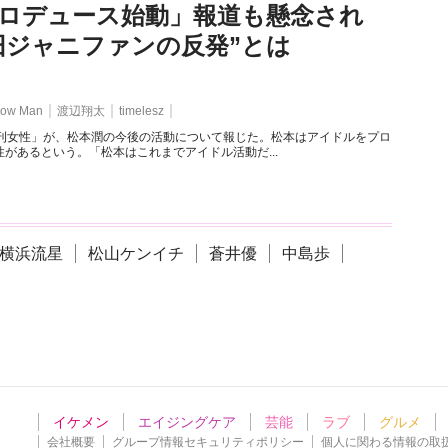
ロデュース始動」報道も懸念され
旧ジャニファンの反発”とは
ow Man
渡辺翔太
timelesz
週刊女性」が、松本潤の今後の活動について報じた。松本はアイドルをプロ
があるという。「松本はこれまでアイドル活動だ...
横浜流星
松山ケンイチ
蒼井優
中島歩
イケメン
エイジングケア
芸能
ラブ
グルメ
会社概要
グループ情報セキュリティポリシー
個人に関わる情報の取