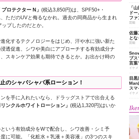
「山
 プロテクター N」
(税込3,850円)は、SPF50+・
ドー
これ、ただのUVと侮るなかれ。過去の同商品から生まれ
ファ
芸能
ーアップしたのだとか。
佐藤
とな
進化するテクノロジーをはじめ、汗や水に強い新た
芸能
の浸透促進、シワや美白にアプローチする有効成分ナ
Sn
し、スキンケア効果も期待できるとか。お出かけ時の
ブス
言葉
イケメ
目黒
止のシャバシャバ系ローション！
Ma
スマイ
イケメ
ンを手に入れたいなら、ドラッグストアで出合える
用リンクルホワイトローション」
(税込1,320円)はいか
Ike
という有効成分をWで配合し、シワ改善・シミ予
度に可能。「化粧水＋乳液＋美容液」の3つのスキ