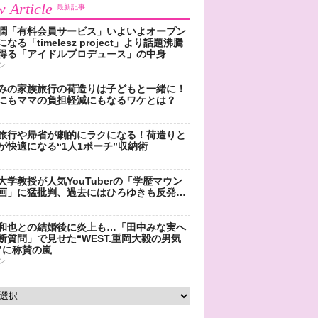
 Article
最新記事
潤「有料会員サービス」いよいよオープン
なる「timelesz project」より話題沸騰
得る「アイドルプロデュース」の中身
ン
みの家族旅行の荷造りは子どもと一緒に！
にもママの負担軽減にもなるワケとは？
旅行や帰省が劇的にラクになる！荷造りと
が快適になる“1人1ポーチ”収納術
大学教授が人気YouTuberの「学歴マウン
画」に猛批判、過去にはひろゆきも反発…
和也との結婚後に炎上も…「田中みな実へ
断質問」で見せた“WEST.重岡大毅の男気
”に称賛の嵐
ン