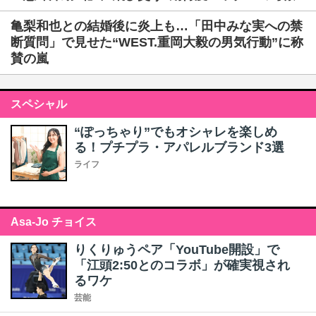
亀梨和也との結婚後に炎上も…「田中みな実への禁
断質問」で見せた“WEST.重岡大毅の男気行動”に称
賛の嵐
スペシャル
“ぽっちゃり”でもオシャレを楽しめ
る！プチプラ・アパレルブランド3選
ライフ
Asa-Jo チョイス
りくりゅうペア「YouTube開設」で
「江頭2:50とのコラボ」が確実視され
るワケ
芸能