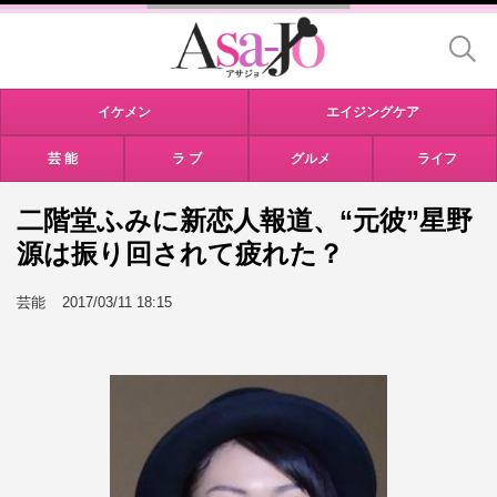
イケメン
エイジングケア
芸 能
ラ ブ
グルメ
ライフ
二階堂ふみに新恋人報道、“元彼”星野
源は振り回されて疲れた？
芸能
2017/03/11 18:15