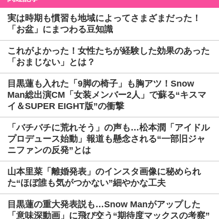
実は時期も慣習も地域によってさまざまだった！
「お盆」にまつわる豆知識
これがよかった！女性たちが経験した効果のあった
「おまじない」とは？
目黒蓮も入れた「9脚の椅子」も胸アツ！Snow
Man総出演CM「女装メンバー2人」で蘇る“キスマ
イ＆SUPER EIGHT版”の衝撃
「バチバチに荒れそう」の声も…松本潤「アイドル
プロデュース始動」報道も懸念される“一部旧ジャ
ニファンの反発”とは
山本里菜「離婚発表」のインスタ画像に秘められ
た“ほぼ誰も気がつかない”細やかな工夫
目黒蓮の重大発表説も…Snow Manがアップした
「意味深動画」に飛び交う“期待度マックスの考察”