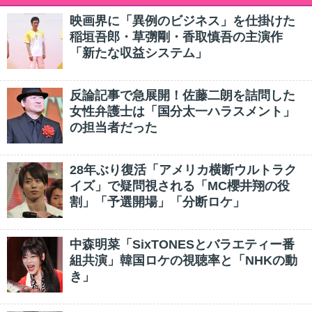
映画界に「異例のビジネス」を仕掛けた
稲垣吾郎・草彅剛・香取慎吾の主演作
「新たな収益システム」
反論記事で急展開！佐藤二朗を詰問した
女性弁護士は「国分太一ハラスメント」
の担当者だった
28年ぶり復活「アメリカ横断ウルトラク
イズ」で疑問視される「MC櫻井翔の役
割」「予選開場」「分断ロケ」
中森明菜「SixTONESとバラエティー番
組共演」韓国ロケの視聴率と「NHKの動
き」