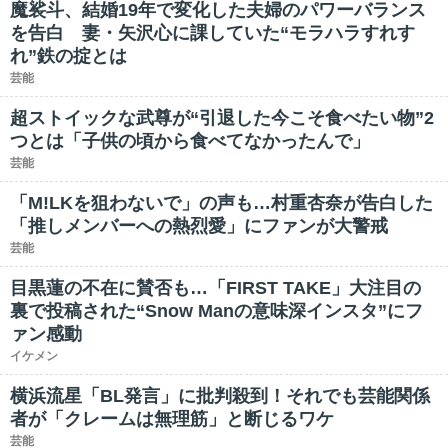
魔裟斗、結婚19年で変化した夫婦のパワーバランス
を告白 妻・矢沢心に課していた“モラハラすれす
れ”鉄の掟とは
芸能
超ストイックな武尊が“引退した今こそ食べたい物”2
つとは「子供の頃から食べてなかったんで」
芸能
「M!LKを狙わないで」の声も…村重杏奈が告白した
「推しメンバーへの熱烈愛」にファンが大警戒
芸能
目黒蓮の不在に賛否も…「FIRST TAKE」大注目の
裏で投稿された“Snow Manの意味深インスタ”にフ
ァン感動
イケメン
横浜流星「BL発言」に批判殺到！それでも芸能関係
者が「クレームは無理筋」と断じるワケ
芸能