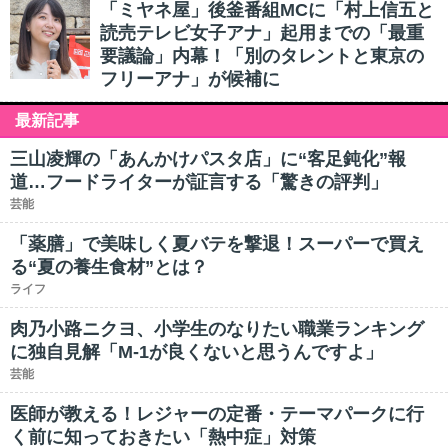
「ミヤネ屋」後釜番組MCに「村上信五と
読売テレビ女子アナ」起用までの「最重
要議論」内幕！「別のタレントと東京の
フリーアナ」が候補に
最新記事
三山凌輝の「あんかけパスタ店」に“客足鈍化”報
道…フードライターが証言する「驚きの評判」
芸能
「薬膳」で美味しく夏バテを撃退！スーパーで買え
る“夏の養生食材”とは？
ライフ
肉乃小路ニクヨ、小学生のなりたい職業ランキング
に独自見解「M-1が良くないと思うんですよ」
芸能
医師が教える！レジャーの定番・テーマパークに行
く前に知っておきたい「熱中症」対策