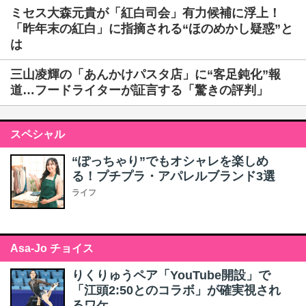
ミセス大森元貴が「紅白司会」有力候補に浮上！
「昨年末の紅白」に指摘される“ほのめかし疑惑”と
は
三山凌輝の「あんかけパスタ店」に“客足鈍化”報
道…フードライターが証言する「驚きの評判」
スペシャル
“ぽっちゃり”でもオシャレを楽しめ
る！プチプラ・アパレルブランド3選
ライフ
Asa-Jo チョイス
りくりゅうペア「YouTube開設」で
「江頭2:50とのコラボ」が確実視され
るワケ