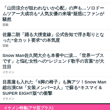
「山田涼介が狙われないか心配」の声も…ソロドー
ムツアー大成功も“人気女優の来場”疑惑にファンが
騒然
芸能
佐藤二朗「踊る大捜査線」公式告知で浮き彫りとな
った“全カット要求”の本気度
芸能
Snow Man佐久間大介も本番中に涙…「世界一ブス
です」と悩む女性への“レジェンド歌手の言葉”が大
注目
イケメン
目黒蓮も入れた「9脚の椅子」も胸アツ！Snow Man
総出演CM「女装メンバー2人」で蘇る“キスマイ＆
SUPER EIGHT版”の衝撃
イケメン
イケメン特集(アサ芸プラス)