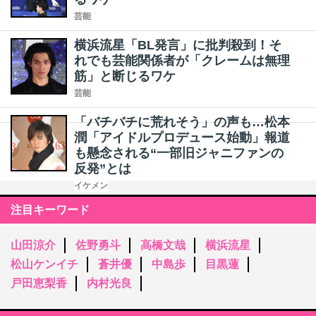
芸能
横浜流星「BL発言」に批判殺到！そ
れでも芸能関係者が「クレームは無理
筋」と断じるワケ
芸能
「バチバチに荒れそう」の声も…松本
潤「アイドルプロデュース始動」報道
も懸念される“一部旧ジャニファンの
反発”とは
イケメン
注目キーワード
山田涼介
佐野勇斗
高橋文哉
横浜流星
松山ケンイチ
蒼井優
中島歩
目黒蓮
戸田恵梨香
内村光良