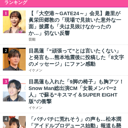
ランキング
【「大空港～GATE24～」会見】趣里が
1
眞栄田郷敦の「現場で見抜いた意外な一
面」披露も「夫は見抜けなかったの
か…」切ない反響
芸能
目黒蓮「“頑張って”とは言いたくない」
2
と発言も…熊本地震後に投稿した「8文字
のメッセージ」にファン感動
イケメン
目黒蓮も入れた「9脚の椅子」も胸アツ！
3
Snow Man総出演CM「女装メンバー2
人」で蘇る“キスマイ＆SUPER EIGHT
版”の衝撃
イケメン
「バチバチに荒れそう」の声も…松本潤
4
「アイドルプロデュース始動」報道も懸