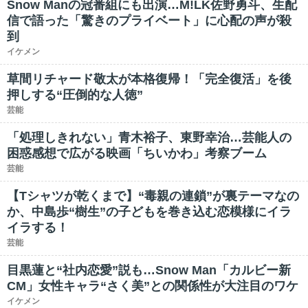
Snow Manの冠番組にも出演…M!LK佐野勇斗、生配
信で語った「驚きのプライベート」に心配の声が殺
到
イケメン
草間リチャード敬太が本格復帰！「完全復活」を後
押しする“圧倒的な人徳”
芸能
「処理しきれない」青木裕子、東野幸治…芸能人の
困惑感想で広がる映画「ちいかわ」考察ブーム
芸能
【Tシャツが乾くまで】“毒親の連鎖”が裏テーマなの
か、中島歩“樹生”の子どもを巻き込む恋模様にイラ
イラする！
芸能
目黒蓮と“社内恋愛”説も…Snow Man「カルビー新
CM」女性キャラ“さく美”との関係性が大注目のワケ
イケメン