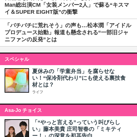
Man総出演CM「女装メンバー2人」で蘇る“キスマ
イ＆SUPER EIGHT版”の衝撃
「バチバチに荒れそう」の声も…松本潤「アイドル
プロデュース始動」報道も懸念される“一部旧ジャ
ニファンの反発”とは
スペシャル
夏休みの「学童弁当」を腐らせな
い！“保冷剤代わり”にも使える裏技食
材とは？
ライフ
Asa-Jo チョイス
「“やっと言える”っていう叫びらし
い」藤本美貴 庄司智春の「ミキティ
ー！」の深意を初耳告白