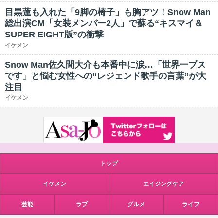
目黒蓮も入れた「9脚の椅子」も胸アツ！Snow Man
総出演CM「女装メンバー2人」で蘇る“キスマイ＆
SUPER EIGHT版”の衝撃
イケメン
Snow Man佐久間大介も本番中に涙…「世界一ブス
です」と悩む女性への“レジェンド歌手の言葉”が大
注目
イケメン
トップ
イケメン
エイジングケア
芸能
ラブ
グルメ
ライフ