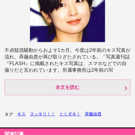
不貞疑惑騒動からおよそ1カ月。今度は2年前のキス写真が
流れ、斉藤由貴が再び取りざたされている。「写真週刊誌
『FLASH』に掲載されたキス写真は、スマホなどでの自
撮りだと言われています。所属事務所は2年前の写
全文を読む
キス
スッキリ！！
とくダネ！
斉藤由貴
タグ
関連記事