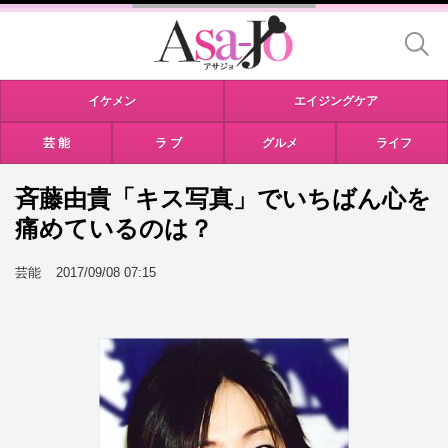
イケメン
エイジングケア
芸 能
ラ ブ
グルメ
ライフ
斉藤由貴「キス写真」でいちばん心を
痛めているのは？
芸能
2017/09/08 07:15