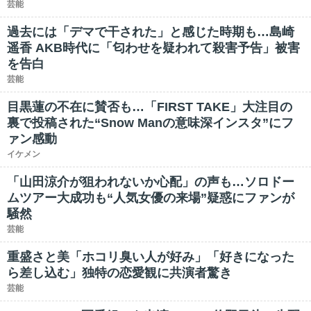
芸能
過去には「デマで干された」と感じた時期も…島崎
遥香 AKB時代に「匂わせを疑われて殺害予告」被害
を告白
芸能
目黒蓮の不在に賛否も…「FIRST TAKE」大注目の
裏で投稿された“Snow Manの意味深インスタ”にフ
ァン感動
イケメン
「山田涼介が狙われないか心配」の声も…ソロドー
ムツアー大成功も“人気女優の来場”疑惑にファンが
騒然
芸能
重盛さと美「ホコリ臭い人が好み」「好きになった
ら差し込む」独特の恋愛観に共演者驚き
芸能