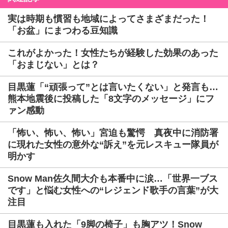
実は時期も慣習も地域によってさまざまだった！
「お盆」にまつわる豆知識
これがよかった！女性たちが経験した効果のあった
「おまじない」とは？
目黒蓮「“頑張って”とは言いたくない」と発言も…
熊本地震後に投稿した「8文字のメッセージ」にフ
ァン感動
「怖い、怖い、怖い」宮迫も驚愕 真夜中に消防署
に現れた女性の意外な“訴え”を元レスキュー隊員が
明かす
Snow Man佐久間大介も本番中に涙…「世界一ブス
です」と悩む女性への“レジェンド歌手の言葉”が大
注目
目黒蓮も入れた「9脚の椅子」も胸アツ！Snow