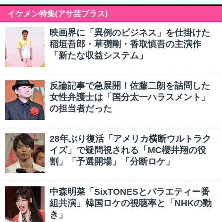
イケメン特集(アサ芸プラス)
映画界に「異例のビジネス」を仕掛けた
稲垣吾郎・草彅剛・香取慎吾の主演作
「新たな収益システム」
反論記事で急展開！佐藤二朗を詰問した
女性弁護士は「国分太一ハラスメント」
の担当者だった
28年ぶり復活「アメリカ横断ウルトラク
イズ」で疑問視される「MC櫻井翔の役
割」「予選開場」「分断ロケ」
中森明菜「SixTONESとバラエティー番
組共演」韓国ロケの視聴率と「NHKの動
き」