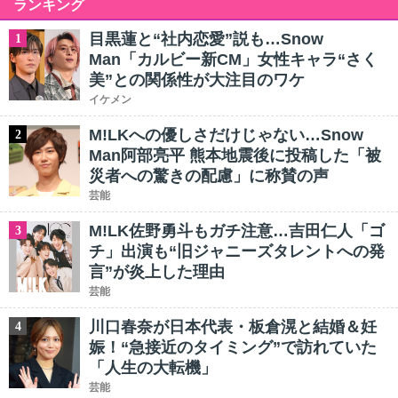
ランキング
目黒蓮と“社内恋愛”説も…Snow
1
Man「カルビー新CM」女性キャラ“さく
美”との関係性が大注目のワケ
イケメン
M!LKへの優しさだけじゃない…Snow
2
Man阿部亮平 熊本地震後に投稿した「被
災者への驚きの配慮」に称賛の声
芸能
M!LK佐野勇斗もガチ注意…吉田仁人「ゴ
3
チ」出演も“旧ジャニーズタレントへの発
言”が炎上した理由
芸能
川口春奈が日本代表・板倉滉と結婚＆妊
4
娠！“急接近のタイミング”で訪れていた
「人生の大転機」
芸能