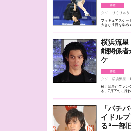
芸能
タグ
りくりゅう
フィギュアスケート
大きな注目を集めて
横浜流星
能関係者
ケ
芸能
タグ
横浜流星
横浜流星がファンク
る。7月下旬に行わ
「バチバ
イドルプ
る“一部