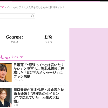
ブ
エイジングケア！大人女子を楽しむための情報サイト！
Gourmet
Life
グルメ
ライフ
king
ランキング
目黒蓮「“頑張って”とは言いたく
ない」と発言も…熊本地震後に投
稿した「8文字のメッセージ」に
ファン感動
イケメン
川口春奈が日本代表・板倉滉と結
婚＆妊娠！“急接近のタイミン
グ”で訪れていた「人生の大転
機」
芸能