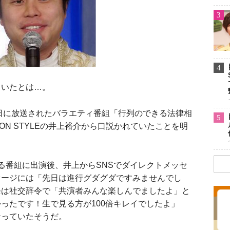
3
4
いたとは…。
日に放送されたバラエティ番組「行列のできる法律相
5
N STYLEの井上裕介から口説かれていたことを明
番組に出演後、井上からSNSでダイレクトメッセ
セージには「先日は進行グダグダですみませんでし
条は社交辞令で「共演者みんな楽しんでましたよ」と
ったです！生で見る方が100倍キレイでしたよ」
なっていたそうだ。