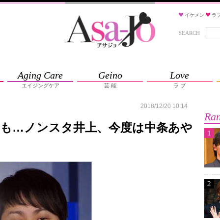
イケメン
ラ
SEARCH
Aging Care
Geino
Love
エイジングケア
芸 能
ラ ブ
2018/12/20 10:14
Ran
”も…ノンスタ井上、今度は中条あや
1
2