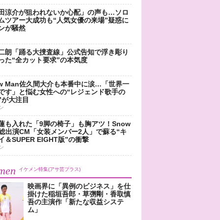
田涼介が狙われないか心配」の声も…ソロ
ムツアー大成功も“人気女優の来場”疑惑に
ンが騒然
二朗「踊る大捜査線」公式告知で浮き彫り
った“全カット要求”の本気度
ow Man佐久間大介も本番中に涙…「世界一
です」と悩む女性への“レジェンド歌手の
”が大注目
ン
蓮も入れた「9脚の椅子」も胸アツ！Snow
n総出演CM「女装メンバー2人」で蘇る“キ
＆SUPER EIGHT版”の衝撃
ン
men
イケメン特集(アサ芸プラス)
映画界に「異例のビジネス」を仕
掛けた稲垣吾郎・草彅剛・香取慎
吾の主演作「新たな収益システ
ム」