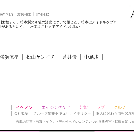
ow Man
渡辺翔太
timelesz
週刊女性」が、松本潤の今後の活動について報じた。松本はアイドルをプロ
があるという。「松本はこれまでアイドル活動だ...
横浜流星
松山ケンイチ
蒼井優
中島歩
イケメン
エイジングケア
芸能
ラブ
グルメ
会社概要
グループ情報セキュリティポリシー
個人に関わる情報の取
掲載の記事・写真・イラスト等の
すべてのコンテンツの無断複写・転載を禁じ