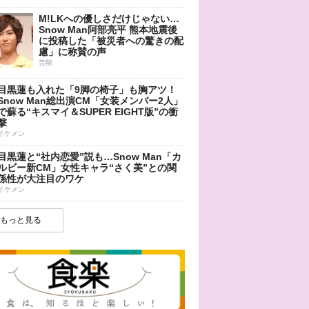
M!LKへの優しさだけじゃない…
Snow Man阿部亮平 熊本地震後
に投稿した「被災者への驚きの配
慮」に称賛の声
芸能
目黒蓮も入れた「9脚の椅子」も胸アツ！
Snow Man総出演CM「女装メンバー2人」
で蘇る“キスマイ＆SUPER EIGHT版”の衝
撃
イケメン
目黒蓮と“社内恋愛”説も…Snow Man「カ
ルビー新CM」女性キャラ“さく美”との関
係性が大注目のワケ
イケメン
もっと見る