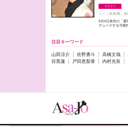
イケメン
タグ
松本潤
Sn
8月4日発売の「
デュースする可能性
注目キーワード
山田涼介
佐野勇斗
高橋文哉
目黒蓮
戸田恵梨香
内村光良