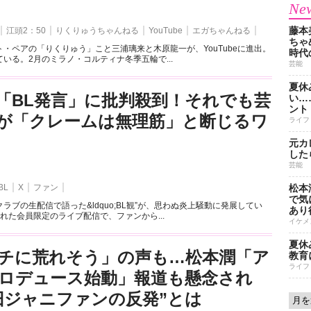
New
藤本
江頭2：50
りくりゅうちゃんねる
YouTube
エガちゃんねる
ちゃ
・ペアの「りくりゅう」こと三浦璃来と木原龍一が、YouTubeに進出。
時代
いる。2月のミラノ・コルティナ冬季五輪で...
芸能
夏休
「BL発言」に批判殺到！それでも芸
い…
ント
が「クレームは無理筋」と断じるワ
ライフ
元カ
した
芸能
BL
X
ファン
松本
で気に
ラブの生配信で語った&ldquo;BL観”が、思わぬ炎上騒動に発展してい
あり
れた会員限定のライブ配信で、ファンから...
イケメ
夏休
チに荒れそう」の声も…松本潤「ア
教育
ライフ
ロデュース始動」報道も懸念され
旧ジャニファンの反発”とは