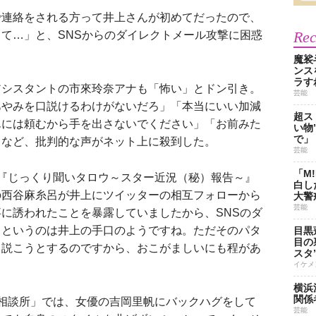
連絡をされる方って井上さんが初めてだったので、
Re
て…」と、SNSからのダイレクトメール攻撃に困惑
魔裟
ンス
ラす
シスタントの市來玲奈アナも「怖い」とドン引き。
芸能
あやみを口説けるわけがないだろ」「本当にいい加減
超ス
んには頼むから手を出さないでください」「お前みた
い物
で」
」など、批判的な声がネット上に殺到した。
芸能
「M
『じっくり聞いタロウ～スター近況（秘）報告～』
白し
の西谷麻糸呂が井上にツイッターの相互フォローから
大警
芸能
に誘われたことを暴露していましたから、SNSのダ
くというのは井上の手口のようですね。ただそのパタ
目黒
目の
口説こうとするのですから、おこがましいにも程があ
スタ
）
イケメ
横浜
関係
相談所」では、女優の吉岡里帆にバックハグをして
芸能