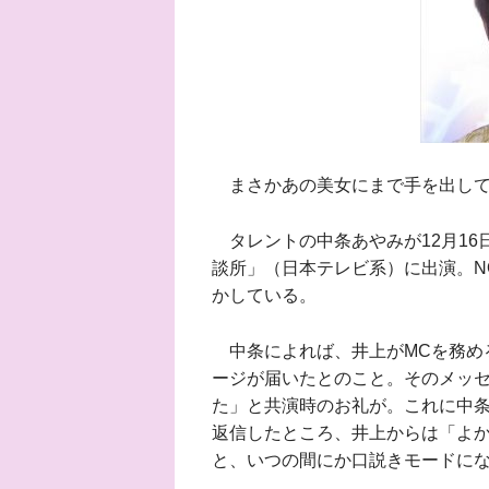
まさかあの美女にまで手を出して
タレントの中条あやみが12月16
談所」（日本テレビ系）に出演。NO
かしている。
中条によれば、井上がMCを務める
ージが届いたとのこと。そのメッ
た」と共演時のお礼が。これに中
返信したところ、井上からは「よか
と、いつの間にか口説きモードに