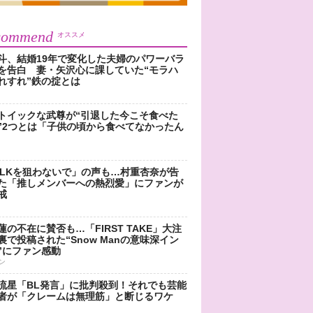
commend
オススメ
斗、結婚19年で変化した夫婦のパワーバラ
を告白 妻・矢沢心に課していた“モラハ
れすれ”鉄の掟とは
トイックな武尊が“引退した今こそ食べた
”2つとは「子供の頃から食べてなかったん
!LKを狙わないで」の声も…村重杏奈が告
た「推しメンバーへの熱烈愛」にファンが
戒
蓮の不在に賛否も…「FIRST TAKE」大注
裏で投稿された“Snow Manの意味深イン
”にファン感動
ン
流星「BL発言」に批判殺到！それでも芸能
者が「クレームは無理筋」と断じるワケ