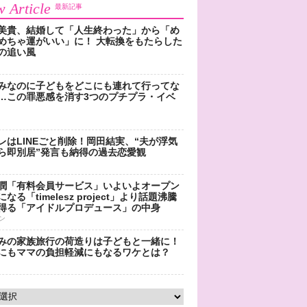
 Article
最新記事
美貴、結婚して「人生終わった」から「め
めちゃ運がいい」に！ 大転換をもたらした
の追い風
みなのに子どもをどこにも連れて行ってな
…この罪悪感を消す3つのプチプラ・イベ
レはLINEごと削除！岡田結実、“夫が浮気
ら即別居”発言も納得の過去恋愛観
潤「有料会員サービス」いよいよオープン
なる「timelesz project」より話題沸騰
得る「アイドルプロデュース」の中身
ン
みの家族旅行の荷造りは子どもと一緒に！
にもママの負担軽減にもなるワケとは？