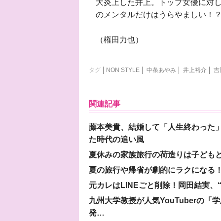
大炎上した井上。トップ女優に対
のメンタルだけはうらやましい！
（権田力也）
タグ
NON STYLE
中条あやみ
井上裕介
吉
関連記事
藤本美貴、結婚して「人生終わった」
た時代の追い風
夏休みの家族旅行の荷造りは子ども
夏の旅行や帰省が劇的にラクになる！
元カレはLINEごと削除！岡田結実
九州大学教授が人気YouTuberの
発…