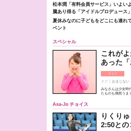
松本潤「有料会員サービス」いよいよオープ
騰あり得る「アイドルプロデュース
夏休みなのに子どもをどこにも連れ
ベント
スペシャル
これがよ
あった「
ライフ
タグ
おまじない
みなさんは少女時
たものも偶然うまく
Asa-Jo チョイス
りくりゅ
2:50