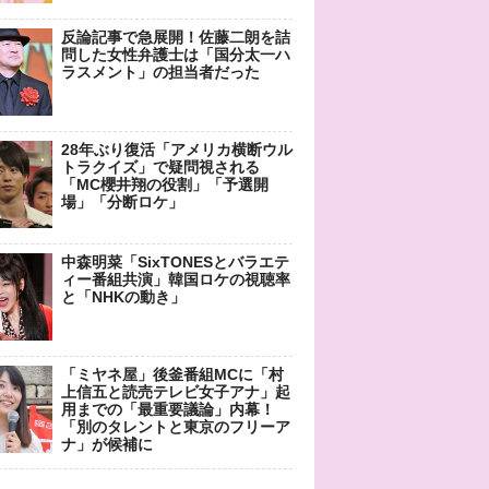
反論記事で急展開！佐藤二朗を詰
問した女性弁護士は「国分太一ハ
ラスメント」の担当者だった
28年ぶり復活「アメリカ横断ウル
トラクイズ」で疑問視される
「MC櫻井翔の役割」「予選開
場」「分断ロケ」
中森明菜「SixTONESとバラエテ
ィー番組共演」韓国ロケの視聴率
と「NHKの動き」
「ミヤネ屋」後釜番組MCに「村
上信五と読売テレビ女子アナ」起
用までの「最重要議論」内幕！
「別のタレントと東京のフリーア
ナ」が候補に