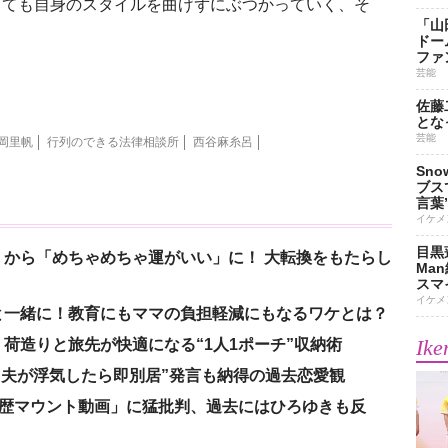
しても自身のスタイルを曲げずにぶつかっていく、そ
「山
？
ドー
ファ
芸能
佐藤
とな
芸能
岡里帆
行列のできる法律相談所
西谷麻糸呂
Sn
ブス
言葉
イケメ
目黒
から「めちゃめちゃ運がいい」に！ 大転換をもたらし
Ma
スマイ
イケメ
と一緒に！教育にもママの負担軽減にもなるワケとは？
Ike
荷造りと旅先が快適になる“1人1ポーチ”収納術
、“夫が浮気したら即別居”発言も納得の過去恋愛観
「学歴マウント動画」に猛批判、過去にはひろゆきも反