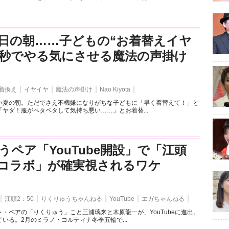
日の朝……子どもの“お着替えイヤ
3秒でやる気にさせる魔法の声掛け
着換え
イヤイヤ
魔法の声掛け
Nao Kiyota
い夏の朝。ただでさえ不機嫌になりがちな子どもに「早く着替えて！」と
ヤダ！服がペタペタして気持ち悪い……」とお着替...
うペア「YouTube開設」で「江頭
とのコラボ」が確実視されるワケ
江頭2：50
りくりゅうちゃんねる
YouTube
エガちゃんねる
・ペアの「りくりゅう」こと三浦璃来と木原龍一が、YouTubeに進出。
いる。2月のミラノ・コルティナ冬季五輪で...