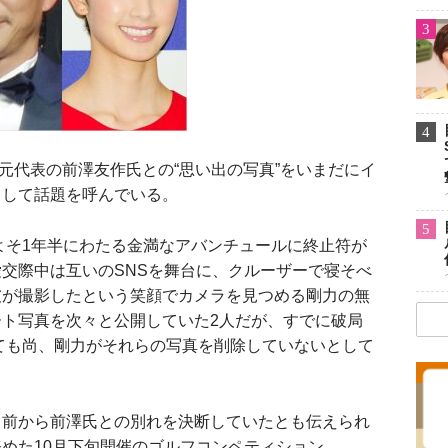
3
4
元代表の前澤友作氏との“思い出の写真”をいまだにイ
として話題を呼んでいる。
5
よそ1年半にわたる金満なアバンチュールに終止符が
交際中は互いのSNSを舞台に、クルーザーで寝そべ
彼が撮影したという笑顔でカメラを見つめる剛力の無
ト写真を次々と公開していた2人だが、すでに破局
いても尚、剛力がそれらの写真を削除していないとして
月前から前澤氏との別れを決断していたとも伝えられ
めた10月下旬開催のゴルフコンペティション