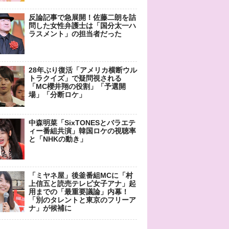
反論記事で急展開！佐藤二朗を詰
問した女性弁護士は「国分太一ハ
ラスメント」の担当者だった
28年ぶり復活「アメリカ横断ウル
トラクイズ」で疑問視される
「MC櫻井翔の役割」「予選開
場」「分断ロケ」
中森明菜「SixTONESとバラエテ
ィー番組共演」韓国ロケの視聴率
と「NHKの動き」
「ミヤネ屋」後釜番組MCに「村
上信五と読売テレビ女子アナ」起
用までの「最重要議論」内幕！
「別のタレントと東京のフリーア
ナ」が候補に