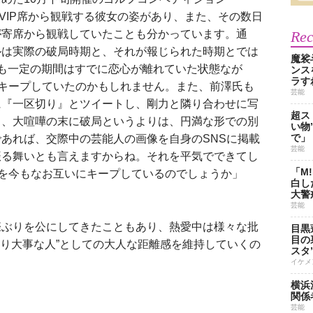
はVIP席から観戦する彼女の姿があり、また、その数日
が寄席から観戦していたことも分かっています。通
Re
ルは実際の破局時期と、それが報じられた時期とでは
魔裟
も一定の期間はすでに恋心が離れていた状態なが
ンス
ラす
をキープしていたのかもしれません。また、前澤氏も
芸能
に『一区切り』とツイートし、剛力と隣り合わせに写
超ス
ら、大喧嘩の末に破局というよりは、円満な形での別
い物
で」
あれば、交際中の芸能人の画像を自身のSNSに掲載
芸能
振る舞いとも言えますからね。それを平気でできてし
「M
性を今もなお互いにキープしているのでしょうか」
白し
大警
芸能
ぶりを公にしてきたこともあり、熱愛中は様々な批
目黒
目の
より大事な人”としての大人な距離感を維持していくの
スタ
イケメ
横浜
関係
芸能