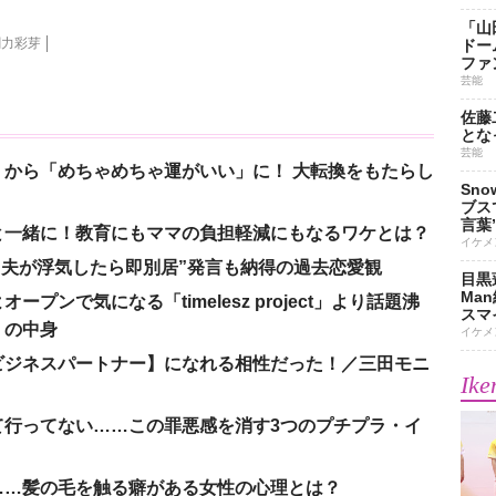
「山
剛力彩芽
ドー
ファ
芸能
佐藤
とな
芸能
から「めちゃめちゃ運がいい」に！ 大転換をもたらし
Sn
ブス
言葉
と一緒に！教育にもママの負担軽減にもなるワケとは？
イケメ
、“夫が浮気したら即別居”発言も納得の過去恋愛観
目黒
Ma
ンで気になる「timelesz project」より話題沸
スマイ
」の中身
イケメ
ビジネスパートナー】になれる相性だった！／三田モニ
Ike
て行ってない……この罪悪感を消す3つのプチプラ・イ
……髪の毛を触る癖がある女性の心理とは？