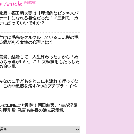
 Article
最新記事
敦彦・福田萌夫妻は【理想的なビジネスパ
ナー】になれる相性だった！／三田モニカ
手に占っていいですか？
付けば毛先をクルクルしている……髪の毛
る癖がある女性の心理とは？
美貴、結婚して「人生終わった」から「め
めちゃ運がいい」に！ 大転換をもたらした
の追い風
みなのに子どもをどこにも連れて行ってな
…この罪悪感を消す3つのプチプラ・イベ
レはLINEごと削除！岡田結実、“夫が浮気
ら即別居”発言も納得の過去恋愛観