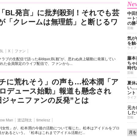
New
「BL発言」に批判殺到！それでも芸
中田
ート
が「クレームは無理筋」と断じるワ
の勝
芸能
気が
を触
ライフ
BL
X
ファン
藤本
ラブの生配信で語った&ldquo;BL観”が、思わぬ炎上騒動に発展してい
ちゃ
れた会員限定のライブ配信で、ファンから...
時代
芸能
チに荒れそう」の声も…松本潤「ア
夏休
い…
ロデュース始動」報道も懸念され
ント
ライフ
旧ジャニファンの反発”とは
元カ
した
芸能
ow Man
渡辺翔太
timelesz
週刊女性」が、松本潤の今後の活動について報じた。松本はアイドルをプロ
があるという。「松本はこれまでアイドル活動だ...