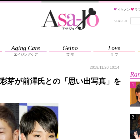
イケメン
ラ
SEARCH
Aging Care
Geino
Love
エイジングケア
芸 能
ラ ブ
2019/11/20 10:14
Ran
彩芽が前澤氏との「思い出写真」を
1
2