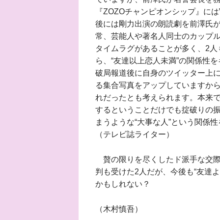
『ZOZOチャンピオンシップ』に
後には剛力出演の朗読劇を前澤氏
常、芸能人や著名人同士のカップ
タイムラグがあることが多く、2人
ら、“友達以上恋人未満”の関係性
破局報道後に自身のツイッター上
る集合写真をアップしていますか
れだったとも考えられます。本来で
するということだけでも掟破りの
まうような“大事な人”という関係
（テレビ誌ライター）
贅の限りを尽くしたド派手な交際
判も受けた2人だが、今後も“友達
かもしれない？
（木村慎吾）