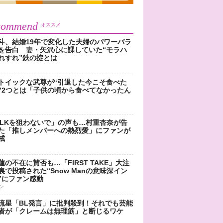
commend
オススメ
斗、結婚19年で変化した夫婦のパワーバラ
を告白 妻・矢沢心に課していた“モラハ
れすれ”鉄の掟とは
トイックな武尊が“引退した今こそ食べた
”2つとは「子供の頃から食べてなかったん
!LKを狙わないで」の声も…村重杏奈が告
た「推しメンバーへの熱烈愛」にファンが
戒
蓮の不在に賛否も…「FIRST TAKE」大注
裏で投稿された“Snow Manの意味深イン
”にファン感動
ン
流星「BL発言」に批判殺到！それでも芸能
者が「クレームは無理筋」と断じるワケ