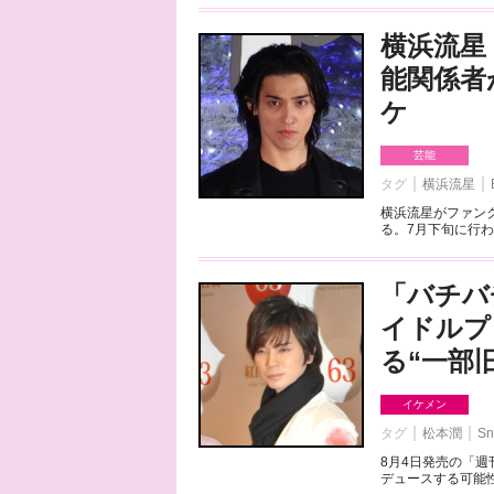
横浜流星
能関係者
ケ
芸能
タグ
横浜流星
横浜流星がファンク
る。7月下旬に行わ
「バチバ
イドルプ
る“一部
イケメン
タグ
松本潤
Sn
8月4日発売の「
デュースする可能性