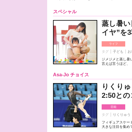
スペシャル
蒸し暑い
イヤ”を
ライフ
タグ
子ども
お
ジメジメと蒸し暑
言えば言うほど、「
Asa-Jo チョイス
りくりゅ
2:50
芸能
タグ
りくりゅう
フィギュアスケート
大きな注目を集めて