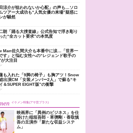
田涼介が狙われないか心配」の声も…ソロ
ムツアー大成功も“人気女優の来場”疑惑に
ンが騒然
二朗「踊る大捜査線」公式告知で浮き彫り
った“全カット要求”の本気度
ow Man佐久間大介も本番中に涙…「世界一
です」と悩む女性への“レジェンド歌手の
”が大注目
ン
蓮も入れた「9脚の椅子」も胸アツ！Snow
n総出演CM「女装メンバー2人」で蘇る“キ
＆SUPER EIGHT版”の衝撃
ン
men
イケメン特集(アサ芸プラス)
映画界に「異例のビジネス」を仕
掛けた稲垣吾郎・草彅剛・香取慎
吾の主演作「新たな収益システ
ム」