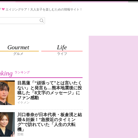
ブ
エイジングケア！大人女子を楽しむための情報サイト！
Gourmet
Life
グルメ
ライフ
king
ランキング
目黒蓮「“頑張って”とは言いたく
ない」と発言も…熊本地震後に投
稿した「8文字のメッセージ」に
ファン感動
イケメン
川口春奈が日本代表・板倉滉と結
婚＆妊娠！“急接近のタイミン
グ”で訪れていた「人生の大転
機」
芸能