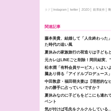
タグ
Instagram
twitter
ZOZO
前澤友作
関連記事
藤本美貴、結婚して「人生終わった」
た時代の追い風
夏休みの家族旅行の荷造りは子ども
元カレはLINEごと削除！岡田結実
松本潤「有料会員サービス」いよいよオープ
騰あり得る「アイドルプロデュース
中田敦彦・福田萌夫妻は【理想的な
カの勝手に占っていいですか？
夏休みなのに子どもをどこにも連れ
ベント
気が付けば毛先をクルクルしている