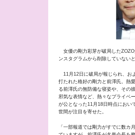
女優の剛力彩芽が破局したZOZO
ンスタグラムから削除していない
11月12日に破局が報じられ、お
打たれた格好の剛力と前澤氏。熱愛
る前澤氏の無防備な寝姿や、その
邪気な表情など、熱々なプライベー
が公となった11月18日時点にお
世間が注目を寄せた。
「一部報道では剛力がすでに数カ
ていますが、前澤氏が名誉会長を務