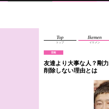
Top
Ikemen
トップ
イケメン
芸能
友達より大事な人？剛力
削除しない理由とは