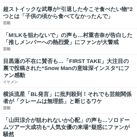
超ストイックな武尊が“引退した今こそ食べたい物”2
つとは「子供の頃から食べてなかったんで」
芸能
「M!LKを狙わないで」の声も…村重杏奈が告白した
「推しメンバーへの熱烈愛」にファンが大警戒
芸能
目黒蓮の不在に賛否も…「FIRST TAKE」大注目の
裏で投稿された“Snow Manの意味深インスタ”にフ
ァン感動
イケメン
横浜流星「BL発言」に批判殺到！それでも芸能関係
者が「クレームは無理筋」と断じるワケ
芸能
「山田涼介が狙われないか心配」の声も…ソロドー
ムツアー大成功も“人気女優の来場”疑惑にファンが
騒然