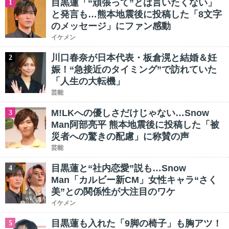
目黒蓮「“頑張って”とは言いたくない」
1
と発言も…熊本地震後に投稿した「8文字
のメッセージ」にファン感動
イケメン
川口春奈が日本代表・板倉滉と結婚＆妊
2
娠！“急接近のタイミング”で訪れていた
「人生の大転機」
芸能
M!LKへの優しさだけじゃない…Snow
3
Man阿部亮平 熊本地震後に投稿した「被
災者への驚きの配慮」に称賛の声
芸能
目黒蓮と“社内恋愛”説も…Snow
4
Man「カルビー新CM」女性キャラ“さく
美”との関係性が大注目のワケ
イケメン
目黒蓮も入れた「9脚の椅子」も胸アツ！
5