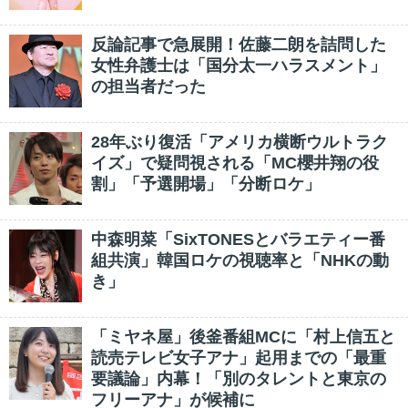
反論記事で急展開！佐藤二朗を詰問した
女性弁護士は「国分太一ハラスメント」
の担当者だった
28年ぶり復活「アメリカ横断ウルトラク
イズ」で疑問視される「MC櫻井翔の役
割」「予選開場」「分断ロケ」
中森明菜「SixTONESとバラエティー番
組共演」韓国ロケの視聴率と「NHKの動
き」
「ミヤネ屋」後釜番組MCに「村上信五と
読売テレビ女子アナ」起用までの「最重
要議論」内幕！「別のタレントと東京の
フリーアナ」が候補に