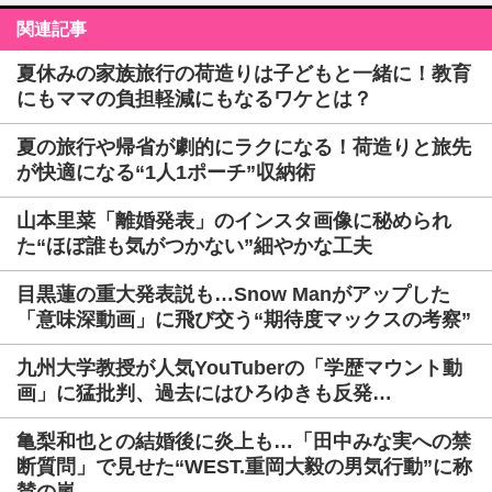
関連記事
夏休みの家族旅行の荷造りは子どもと一緒に！教育
にもママの負担軽減にもなるワケとは？
夏の旅行や帰省が劇的にラクになる！荷造りと旅先
が快適になる“1人1ポーチ”収納術
山本里菜「離婚発表」のインスタ画像に秘められ
た“ほぼ誰も気がつかない”細やかな工夫
目黒蓮の重大発表説も…Snow Manがアップした
「意味深動画」に飛び交う“期待度マックスの考察”
九州大学教授が人気YouTuberの「学歴マウント動
画」に猛批判、過去にはひろゆきも反発…
亀梨和也との結婚後に炎上も…「田中みな実への禁
断質問」で見せた“WEST.重岡大毅の男気行動”に称