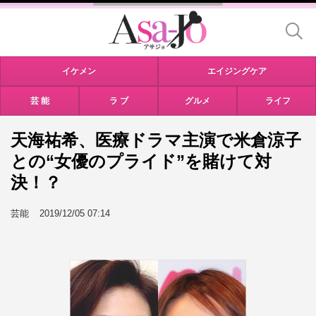
イケメン
エイジングケア
芸 能
ラ ブ
グルメ
ライフ
天海祐希、医療ドラマ主演で米倉涼子
との“女優のプライド”を賭けて対
決！？
芸能
2019/12/05 07:14