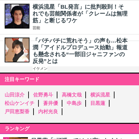
横浜流星「BL発言」に批判殺到！そ
れでも芸能関係者が「クレームは無理
筋」と断じるワケ
芸能
「バチバチに荒れそう」の声も…松本
潤「アイドルプロデュース始動」報道
も懸念される“一部旧ジャニファンの
反発”とは
イケメン
注目キーワード
山田涼介
佐野勇斗
高橋文哉
横浜流星
松山ケンイチ
蒼井優
中島歩
目黒蓮
戸田恵梨香
内村光良
ランキング