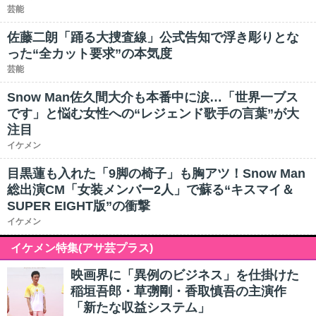
芸能
佐藤二朗「踊る大捜査線」公式告知で浮き彫りとな
った“全カット要求”の本気度
芸能
Snow Man佐久間大介も本番中に涙…「世界一ブス
です」と悩む女性への“レジェンド歌手の言葉”が大
注目
イケメン
目黒蓮も入れた「9脚の椅子」も胸アツ！Snow Man
総出演CM「女装メンバー2人」で蘇る“キスマイ＆
SUPER EIGHT版”の衝撃
イケメン
イケメン特集(アサ芸プラス)
映画界に「異例のビジネス」を仕掛けた
稲垣吾郎・草彅剛・香取慎吾の主演作
「新たな収益システム」