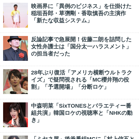
映画界に「異例のビジネス」を仕掛けた
稲垣吾郎・草彅剛・香取慎吾の主演作
「新たな収益システム」
反論記事で急展開！佐藤二朗を詰問した
女性弁護士は「国分太一ハラスメント」
の担当者だった
28年ぶり復活「アメリカ横断ウルトラク
イズ」で疑問視される「MC櫻井翔の役
割」「予選開場」「分断ロケ」
中森明菜「SixTONESとバラエティー番
組共演」韓国ロケの視聴率と「NHKの動
き」