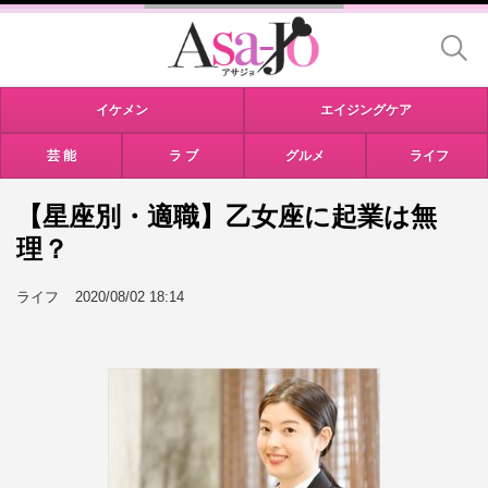
イケメン
エイジングケア
芸 能
ラ ブ
グルメ
ライフ
【星座別・適職】乙女座に起業は無
理？
ライフ
2020/08/02 18:14