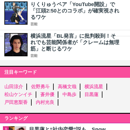
りくりゅうペア「YouTube開設」で
「江頭2:50とのコラボ」が確実視され
るワケ
芸能
横浜流星「BL発言」に批判殺到！そ
れでも芸能関係者が「クレームは無理
筋」と断じるワケ
芸能
注目キーワード
山田涼介
佐野勇斗
高橋文哉
横浜流星
松山ケンイチ
蒼井優
中島歩
目黒蓮
戸田恵梨香
内村光良
ランキング
目黒蓮と“社内恋愛”説も…Snow
1