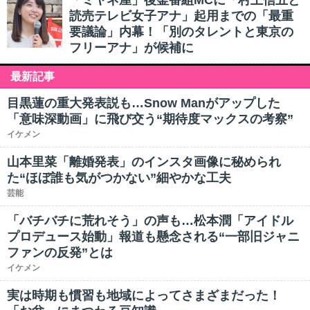
「ミヤネ屋」後釜番組MCに「村上信五と
読売テレビ女子アナ」起用までの「最重
要議論」内幕！「別のタレントと東京の
フリーアナ」が候補に
最新記事
目黒蓮の重大発表説も…Snow Manがアップした
「意味深動画」に飛び交う“期待度マックスの考察”
イケメン
山本里菜「離婚発表」のインスタ画像に秘められ
た“ほぼ誰も気がつかない”細やかな工夫
芸能
「バチバチに荒れそう」の声も…松本潤「アイドル
プロデュース始動」報道も懸念される“一部旧ジャニ
ファンの反発”とは
イケメン
実は時期も慣習も地域によってさまざまだった！