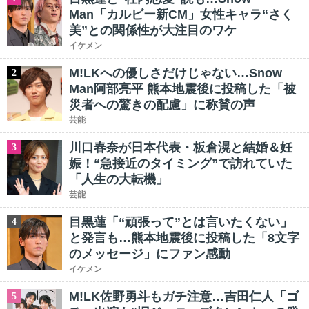
Man「カルビー新CM」女性キャラ“さく
美”との関係性が大注目のワケ
イケメン
M!LKへの優しさだけじゃない…Snow
2
Man阿部亮平 熊本地震後に投稿した「被
災者への驚きの配慮」に称賛の声
芸能
川口春奈が日本代表・板倉滉と結婚＆妊
3
娠！“急接近のタイミング”で訪れていた
「人生の大転機」
芸能
目黒蓮「“頑張って”とは言いたくない」
4
と発言も…熊本地震後に投稿した「8文字
のメッセージ」にファン感動
イケメン
M!LK佐野勇斗もガチ注意…吉田仁人「ゴ
5