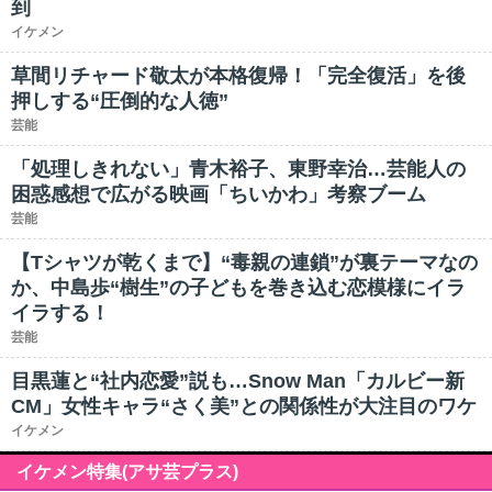
到
イケメン
草間リチャード敬太が本格復帰！「完全復活」を後
押しする“圧倒的な人徳”
芸能
「処理しきれない」青木裕子、東野幸治…芸能人の
困惑感想で広がる映画「ちいかわ」考察ブーム
芸能
【Tシャツが乾くまで】“毒親の連鎖”が裏テーマなの
か、中島歩“樹生”の子どもを巻き込む恋模様にイラ
イラする！
芸能
目黒蓮と“社内恋愛”説も…Snow Man「カルビー新
CM」女性キャラ“さく美”との関係性が大注目のワケ
イケメン
イケメン特集(アサ芸プラス)