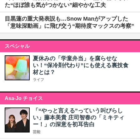
た“ほぼ誰も気がつかない”細やかな工夫
目黒蓮の重大発表説も…Snow Manがアップした
「意味深動画」に飛び交う“期待度マックスの考察”
スペシャル
夏休みの「学童弁当」を腐らせな
い！“保冷剤代わり”にも使える裏技食
材とは？
ライフ
Asa-Jo チョイス
「“やっと言える”っていう叫びらし
い」藤本美貴 庄司智春の「ミキティ
ー！」の深意を初耳告白
芸能