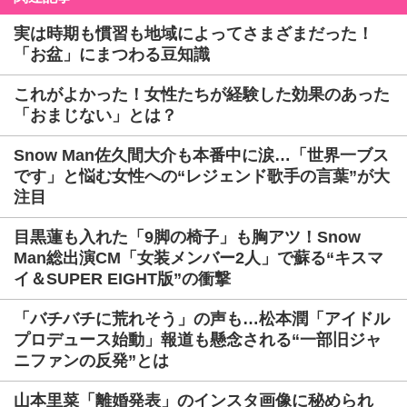
実は時期も慣習も地域によってさまざまだった！
「お盆」にまつわる豆知識
これがよかった！女性たちが経験した効果のあった
「おまじない」とは？
Snow Man佐久間大介も本番中に涙…「世界一ブス
です」と悩む女性への“レジェンド歌手の言葉”が大
注目
目黒蓮も入れた「9脚の椅子」も胸アツ！Snow
Man総出演CM「女装メンバー2人」で蘇る“キスマ
イ＆SUPER EIGHT版”の衝撃
「バチバチに荒れそう」の声も…松本潤「アイドル
プロデュース始動」報道も懸念される“一部旧ジャ
ニファンの反発”とは
山本里菜「離婚発表」のインスタ画像に秘められ