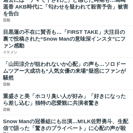
過去には「デマで干された」と感じた時期も…島崎
遥香 AKB時代に「匂わせを疑われて殺害予告」被害
を告白
芸能
目黒蓮の不在に賛否も…「FIRST TAKE」大注目の
裏で投稿された“Snow Manの意味深インスタ”にフ
ァン感動
イケメン
「山田涼介が狙われないか心配」の声も…ソロドー
ムツアー大成功も“人気女優の来場”疑惑にファンが
騒然
芸能
重盛さと美「ホコリ臭い人が好み」「好きになった
ら差し込む」独特の恋愛観に共演者驚き
芸能
Snow Manの冠番組にも出演…M!LK佐野勇斗、生配
信で語った「驚きのプライベート」に心配の声が殺