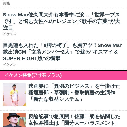
芸能
Snow Man佐久間大介も本番中に涙…「世界一ブス
です」と悩む女性への“レジェンド歌手の言葉”が大
注目
イケメン
目黒蓮も入れた「9脚の椅子」も胸アツ！Snow Man
総出演CM「女装メンバー2人」で蘇る“キスマイ＆
SUPER EIGHT版”の衝撃
イケメン
イケメン特集(アサ芸プラス)
映画界に「異例のビジネス」を仕掛けた
稲垣吾郎・草彅剛・香取慎吾の主演作
「新たな収益システム」
反論記事で急展開！佐藤二朗を詰問した
女性弁護士は「国分太一ハラスメント」