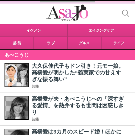
イケメン
エイジングケア
芸 能
ラ ブ
グルメ
ライフ
あべこうじ
大久保佳代子もドン引き！元モー娘。
高橋愛が明かした“義実家での甘えす
ぎな振る舞い”
芸能
高橋愛が夫・あべこうじへの「深すぎ
る愛情」を熱弁するも世間は困惑しき
り
芸能
高橋愛は3カ月のスピード婚！ほかに