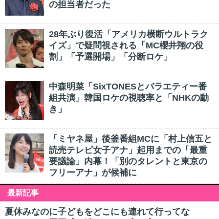
の担当者だった
28年ぶり復活「アメリカ横断ウルトラク
イズ」で疑問視される「MC櫻井翔の役
割」「予選開場」「分断ロケ」
中森明菜「SixTONESとバラエティー番
組共演」韓国ロケの視聴率と「NHKの動
き」
「ミヤネ屋」後釜番組MCに「村上信五と
読売テレビ女子アナ」起用までの「最重
要議論」内幕！「別のタレントと東京の
フリーアナ」が候補に
最新記事
夏休みなのに子どもをどこにも連れて行ってな