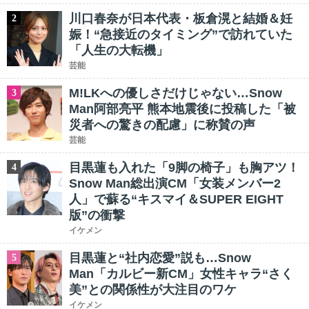
川口春奈が日本代表・板倉滉と結婚＆妊
2
娠！“急接近のタイミング”で訪れていた
「人生の大転機」
芸能
M!LKへの優しさだけじゃない…Snow
3
Man阿部亮平 熊本地震後に投稿した「被
災者への驚きの配慮」に称賛の声
芸能
目黒蓮も入れた「9脚の椅子」も胸アツ！
4
Snow Man総出演CM「女装メンバー2
人」で蘇る“キスマイ＆SUPER EIGHT
版”の衝撃
イケメン
目黒蓮と“社内恋愛”説も…Snow
5
Man「カルビー新CM」女性キャラ“さく
美”との関係性が大注目のワケ
イケメン