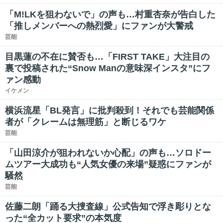
「M!LKを狙わないで」の声も…村重杏奈が告白した
「推しメンバーへの熱烈愛」にファンが大警戒
芸能
目黒蓮の不在に賛否も…「FIRST TAKE」大注目の
裏で投稿された“Snow Manの意味深インスタ”にフ
ァン感動
イケメン
横浜流星「BL発言」に批判殺到！それでも芸能関係
者が「クレームは無理筋」と断じるワケ
芸能
「山田涼介が狙われないか心配」の声も…ソロドー
ムツアー大成功も“人気女優の来場”疑惑にファンが
騒然
芸能
佐藤二朗「踊る大捜査線」公式告知で浮き彫りとな
った“全カット要求”の本気度