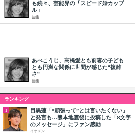
も続々、芸能界の「スピード婚カップ
ル」
芸能
あべこうじ、高橋愛とも前妻の子ども
とも円満な関係に世間が感じた“複雑
さ”
芸能
ランキング
目黒蓮「“頑張って”とは言いたくない」
1
と発言も…熊本地震後に投稿した「8文字
のメッセージ」にファン感動
イケメン