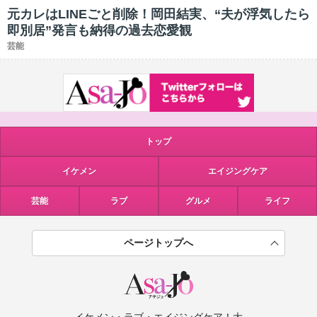
元カレはLINEごと削除！岡田結実、“夫が浮気したら
即別居”発言も納得の過去恋愛観
芸能
トップ
イケメン
エイジングケア
芸能
ラブ
グルメ
ライフ
ページトップへ
イケメン・ラブ・エイジングケア！大