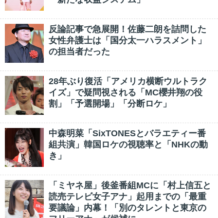
反論記事で急展開！佐藤二朗を詰問した
女性弁護士は「国分太一ハラスメント」
の担当者だった
28年ぶり復活「アメリカ横断ウルトラク
イズ」で疑問視される「MC櫻井翔の役
割」「予選開場」「分断ロケ」
中森明菜「SixTONESとバラエティー番
組共演」韓国ロケの視聴率と「NHKの動
き」
「ミヤネ屋」後釜番組MCに「村上信五と
読売テレビ女子アナ」起用までの「最重
要議論」内幕！「別のタレントと東京の