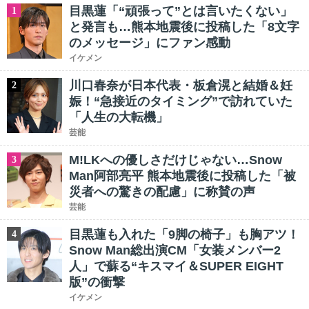
目黒蓮「“頑張って”とは言いたくない」
1
と発言も…熊本地震後に投稿した「8文字
のメッセージ」にファン感動
イケメン
川口春奈が日本代表・板倉滉と結婚＆妊
2
娠！“急接近のタイミング”で訪れていた
「人生の大転機」
芸能
M!LKへの優しさだけじゃない…Snow
3
Man阿部亮平 熊本地震後に投稿した「被
災者への驚きの配慮」に称賛の声
芸能
目黒蓮も入れた「9脚の椅子」も胸アツ！
4
Snow Man総出演CM「女装メンバー2
人」で蘇る“キスマイ＆SUPER EIGHT
版”の衝撃
イケメン