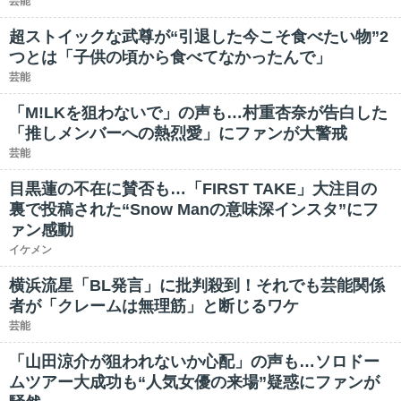
芸能
超ストイックな武尊が“引退した今こそ食べたい物”2
つとは「子供の頃から食べてなかったんで」
芸能
「M!LKを狙わないで」の声も…村重杏奈が告白した
「推しメンバーへの熱烈愛」にファンが大警戒
芸能
目黒蓮の不在に賛否も…「FIRST TAKE」大注目の
裏で投稿された“Snow Manの意味深インスタ”にフ
ァン感動
イケメン
横浜流星「BL発言」に批判殺到！それでも芸能関係
者が「クレームは無理筋」と断じるワケ
芸能
「山田涼介が狙われないか心配」の声も…ソロドー
ムツアー大成功も“人気女優の来場”疑惑にファンが