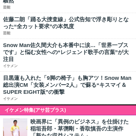
騒然
芸能
佐藤二朗「踊る大捜査線」公式告知で浮き彫りとな
った“全カット要求”の本気度
芸能
Snow Man佐久間大介も本番中に涙…「世界一ブス
です」と悩む女性への“レジェンド歌手の言葉”が大
注目
イケメン
目黒蓮も入れた「9脚の椅子」も胸アツ！Snow Man
総出演CM「女装メンバー2人」で蘇る“キスマイ＆
SUPER EIGHT版”の衝撃
イケメン
イケメン特集(アサ芸プラス)
映画界に「異例のビジネス」を仕掛けた
稲垣吾郎・草彅剛・香取慎吾の主演作
「新たな収益システム」