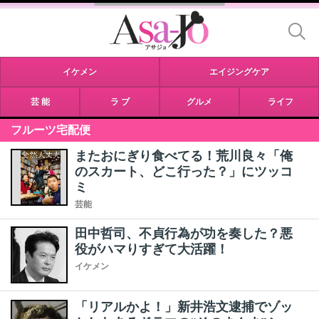
イケメン
エイジングケア
芸 能
ラ ブ
グルメ
ライフ
フルーツ宅配便
またおにぎり食べてる！荒川良々「俺
のスカート、どこ行った？」にツッコ
ミ
芸能
田中哲司、不貞行為が功を奏した？悪
役がハマりすぎて大活躍！
イケメン
「リアルかよ！」新井浩文逮捕でゾッ