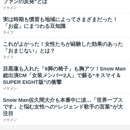
ファンの反発”とは
イケメン
実は時期も慣習も地域によってさまざまだった！
「お盆」にまつわる豆知識
ライフ
これがよかった！女性たちが経験した効果のあった
「おまじない」とは？
ライフ
目黒蓮も入れた「9脚の椅子」も胸アツ！Snow Man
総出演CM「女装メンバー2人」で蘇る“キスマイ＆
SUPER EIGHT版”の衝撃
イケメン
Snow Man佐久間大介も本番中に涙…「世界一ブス
です」と悩む女性への“レジェンド歌手の言葉”が大
注目
イケメン