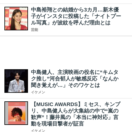
中島裕翔との結婚から3カ月…新木優
子がインスタに投稿した「ナイトプー
ル写真」が波紋を呼んだ理由とは
芸能
中島健人、主演映画の役名に“キムタ
ク推し”河合郁人が敏感反応「なんか
聞き覚えが…」そのワケとは
イケメン
【MUSIC AWARDS】ミセス、キンプ
リ、中島健人らが大集結の中で“嵐の
歓声”！藤井風の「本当に神対応」言
動を現場目撃者が証言
イケメン