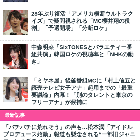
28年ぶり復活「アメリカ横断ウルトラク
イズ」で疑問視される「MC櫻井翔の役
割」「予選開場」「分断ロケ」
中森明菜「SixTONESとバラエティー番
組共演」韓国ロケの視聴率と「NHKの動
き」
「ミヤネ屋」後釜番組MCに「村上信五と
読売テレビ女子アナ」起用までの「最重
要議論」内幕！「別のタレントと東京の
フリーアナ」が候補に
最新記事
「バチバチに荒れそう」の声も…松本潤「アイドル
プロデュース始動」報道も懸念される“一部旧ジャニ