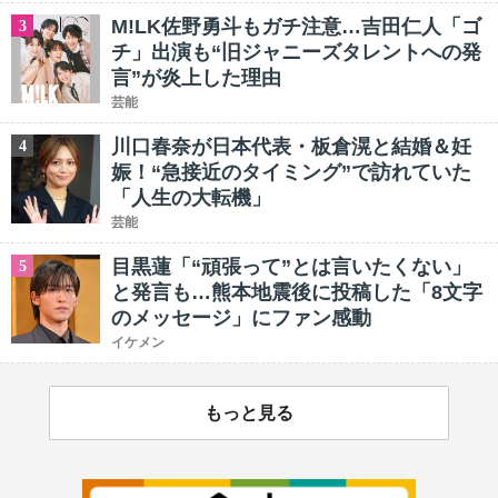
M!LK佐野勇斗もガチ注意…吉田仁人「ゴ
3
チ」出演も“旧ジャニーズタレントへの発
言”が炎上した理由
芸能
川口春奈が日本代表・板倉滉と結婚＆妊
4
娠！“急接近のタイミング”で訪れていた
「人生の大転機」
芸能
目黒蓮「“頑張って”とは言いたくない」
5
と発言も…熊本地震後に投稿した「8文字
のメッセージ」にファン感動
イケメン
もっと見る