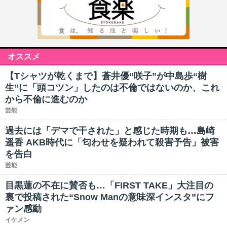
オススメ
【Tシャツが乾くまで】蒼井優“咲子”が中島歩“樹
生”に「頭コツン」したのは不倫ではないのか、これ
から不倫に進むのか
芸能
過去には「デマで干された」と感じた時期も…島崎
遥香 AKB時代に「匂わせを疑われて殺害予告」被害
を告白
芸能
目黒蓮の不在に賛否も…「FIRST TAKE」大注目の
裏で投稿された“Snow Manの意味深インスタ”にフ
ァン感動
イケメン