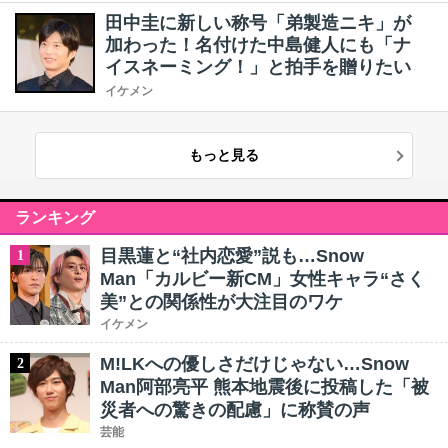
田中圭に新しい称号「弟製造ニキ」が
加わった！名付けた中島健人にも「ナ
イスネーミング！」と拍手を贈りたい
イケメン
もっと見る
ランキング
目黒蓮と“社内恋愛”説も…Snow
1
Man「カルビー新CM」女性キャラ“さく
美”との関係性が大注目のワケ
イケメン
M!LKへの優しさだけじゃない…Snow
2
Man阿部亮平 熊本地震後に投稿した「被
災者への驚きの配慮」に称賛の声
芸能