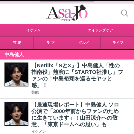
イケメン
エイジングケア
芸 能
ラ ブ
グルメ
ライフ
中島健人
【Netflix「SとX」】中島健人「性の
指南役」熱演に「STARTO社推し」フ
ァンの「中島裕翔を巡るモヤッと
感」！
芸能
【最速現場レポート】中島健人 ソロ
公演で「3000年前からファンのため
に生きています」！山田涼介への敬
意、「東京ドームへの思い」も
イケメン