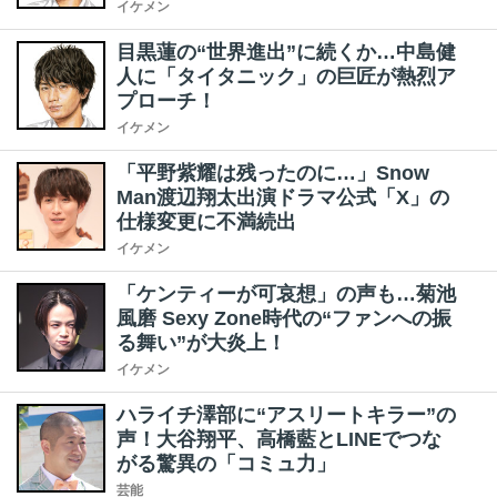
イケメン
目黒蓮の“世界進出”に続くか…中島健
人に「タイタニック」の巨匠が熱烈ア
プローチ！
イケメン
「平野紫耀は残ったのに…」Snow
Man渡辺翔太出演ドラマ公式「X」の
仕様変更に不満続出
イケメン
「ケンティーが可哀想」の声も…菊池
風磨 Sexy Zone時代の“ファンへの振
る舞い”が大炎上！
イケメン
ハライチ澤部に“アスリートキラー”の
声！大谷翔平、高橋藍とLINEでつな
がる驚異の「コミュ力」
芸能