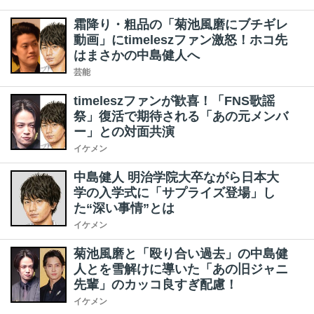
霜降り・粗品の「菊池風磨にブチギレ
動画」にtimeleszファン激怒！ホコ先
はまさかの中島健人へ
芸能
timeleszファンが歓喜！「FNS歌謡
祭」復活で期待される「あの元メンバ
ー」との対面共演
イケメン
中島健人 明治学院大卒ながら日本大
学の入学式に「サプライズ登場」し
た“深い事情”とは
イケメン
菊池風磨と「殴り合い過去」の中島健
人とを雪解けに導いた「あの旧ジャニ
先輩」のカッコ良すぎ配慮！
イケメン