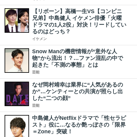
【リボーン】高橋一生VS【コンビニ
兄弟】中島健人 イケメン俳優「火曜
ドラマの1人2役」対決！リードしてい
るのはどっち？
イケメン
Snow Manの機密情報が“意外な人
物”から流出！？…ファン混乱の中で
起きた「不測の事態」とは
芸能
なぜ岡村靖幸は業界に“人気があるの
か”…ケンティーとの共演が照らし出
した“二つの顔”
芸能
中島健人がNetflixドラマで「性セラピ
スト」役に…なるか艶っぽさの「限界
＝Zone」突破！